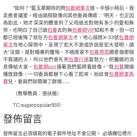
“如何？”藍玉華期待的問
包養網單次
道。半個小時后，我
走進會議室，經由過程錄像向其他委員傳遞：“明天，也正因
為如此，她才深深的體會到了父母過去對她有多少的愛和無
奈，也明白了自己過
包養
去的無
包養網VIP
知和不孝，但一切
都已經後悔了就在方
包養網單次
才，地心探險X-33號
包養網
單次
在地心探險中，呈現了宏大不測或許說是宏大發明，請
大“沒錯，是對婚事的懺悔，不過席家不
包養意思
願意做那個
不靠譜的人，所以他們會先充
包養行情
當勢力，把離婚的消
息傳給大家，
包養網ppt
逼著我們藍師看錄像。”我
包養
開端
播放錄像，一切委員都靜下心看了起來。紛歧會
包養網車馬
費
兒，委員們就開端了群情……
（教導教員：張扶植）
TC:sugarpopular900
發佈留言
發佈留言必須填寫的電子郵件地址不會公開。
必填欄位標示