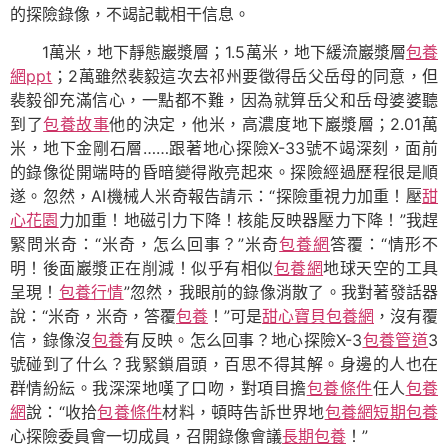
的探險錄像，不竭記載相干信息。
1萬米，地下靜態巖漿層；1.5萬米，地下緩流巖漿層
包養
網ppt
；2萬雖然裴毅這次去祁州要徵得岳父岳母的同意，但
裴毅卻充滿信心，一點都不難，因為就算岳父和岳母婆婆聽
到了
包養故事
他的決定，他米，高濃度地下巖漿層；2.01萬
米，地下金剛石層……跟著地心探險X-33號不竭深刻，面前
的錄像從開端時的昏暗變得敞亮起來。探險經過歷程很是順
遂。忽然，AI機械人米奇報告請示：“探險重視力加重！壓
甜
心花園
力加重！地磁引力下降！核能反映器壓力下降！”我趕
緊問米奇：“米奇，怎么回事？”米奇
包養網
答覆：“情形不
明！後面巖漿正在削減！似乎有相似
包養網
地球天空的工具
呈現！
包養行情
”忽然，我眼前的錄像消散了。我對著發話器
說：“米奇，米奇，答覆
包養
！”可是
甜心寶貝包養網
，沒有覆
信，錄像沒
包養
有反映。怎么回事？地心探險X-3
包養管道
3
號碰到了什么？我緊鎖眉頭，百思不得其解。身邊的人也在
群情紛紜。我深深地嘆了口吻，對項目擔
包養條件
任人
包養
網
說：“收拾
包養條件
材料，頓時告訴世界地
包養網
短期包養
心探險委員會一切成員，召開錄像會議
長期包養
！”