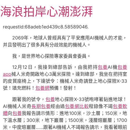
跳
海浪拍岸心潮澎湃
至
主
要
requestId:68adeb1ed439c8.58589046.
內
2069年，地球人曾經具有了平安應用AI機械人的才能，
容
并且發明出了很多具有分歧效能的機械人。
我，是世界地心探險專家委員會委員。
12月12日，我接到總部告訴，由我把持
包養
AI機
包養
app
械人米奇開啟地心3萬米探險。達到總部，我坐在把持室
的皮質座椅上，下達號令：機械人米奇請登上地心探險X-33
號！填充燃料！
包養網
預備！發射！
跟著我的號令，
包養
地心探險X-33號咆哮著鉆進地球！
AI機械人米奇
長期包養
經由過
包養網比較
程錄像不竭
包養軟
體
向
包養
我報告請示情形：進地100米，沙土層；150米，地
下溫水層；300米，地下巖層；1500米，淺層熔巖層；1700
米，中度熔巖層……跟著AI機械人不竭報告請示，我看著眼前