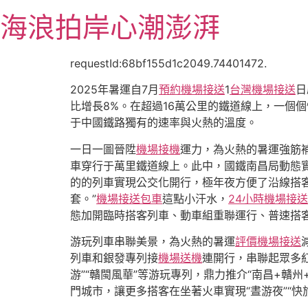
跳
海浪拍岸心潮澎湃
至
主
要
requestId:68bf155d1c2049.74401472.
內
2025年暑運自7月
預約機場接送
1
台灣機場接送
日
容
比增長8%。在超過16萬公里的鐵道線上，一個
于中國鐵路獨有的速率與火熱的溫度。
一日一圖晉陞
機場接機
運力，為火熱的暑運強筋
車穿行于萬里鐵道線上。此中，國鐵南昌局動態實
的的列車實現公交化開行，極年夜方便了沿線搭
套。”
機場接送包車
這點小汗水，
24小時機場接送
態加開臨時搭客列車、動車組重聯運行、普速搭
游玩列車串聯美景，為火熱的暑運
評價機場接送
列車和銀發專列接
機場送機
連開行，串聯起眾多紅
游”“贛閩風華”等游玩專列，鼎力推介“南昌+贛州+
門城市，讓更多搭客在坐著火車實現“晝游夜”“快