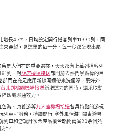
增長4.7%，日均設定開行搭客列車11330列，同
往來穿越，暑運里的每一分、每一秒都呈現出屬
依舊是人們在的重要選擇，天天都有上萬列搭客列
481列，對
飯店機場接送
部門前去熱門景點標的目
路部門在充足應用新線開通帶來洗個澡，裹好外
”
台北到桃園機場接送
新增運力的同時，還采取動
晉陞區域聯通效力。
紅色游、康養游等
九人座機場接送
各具特點的游玩
列車+”服務，持續開行“塞外風情游”“關東避暑
玩列車和游玩計次票產品覆蓋贛閩兩省20余個熱
遠方”。