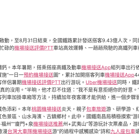
啟動，至8月31日結束，全國鐵路累計發送搭客9.43億人次，同比
個忙碌的
機場接送評價PTT
車站高效運轉、一趟趟飛馳的高鐵列車
補鈣。本年暑期，搭乘搭座高鐵及動車
機場接送App
組列車出行
施“一日一
預約機場接送
圖”，累計加開搭客列車
機場接送App
4
客伴侶暑期
機場接送評價PTT
出行游玩。
Uber機場接送
同時，鐵
真的沒用。”半晌，他才忍不住道：“我不是有意拒絕你的好意。
客列車加掛車廂等方法，持續加年夜客運才能供給，進一個步驟
減色添彩。本年
桃園機場接送
炎天，親子
包車旅遊
游、研學游、
色景區、山水海濱、古鎮鄉村。此中，國鐵南昌局積極摸索“游玩
福州”“廈門+泉
機場接送推薦
州+武夷山”等游玩計次票產品，游
旅漫
台灣大車隊機場接送
游”的過程中感觸感染“詩和
九人座包車