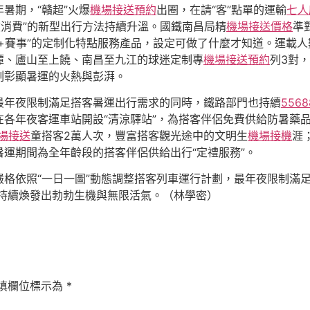
暑期，“贛超”火爆
機場接送預約
出圈，在請“客”點單的運輸
七人
消費”的新型出行方法持續升溫。國鐵南昌局精
機場接送價格
準
+賽事”的定制化特點服務產品，設定可做了什麼才知道。運載人
潭、廬山至上饒、南昌至九江的球迷定制專
機場接送預約
列3對
刻彰顯暑運的火熱與彭湃。
最年夜限制滿足搭客暑運出行需求的同時，鐵路部門也持續
556
各年夜客運車站開設“清涼驛站”，為搭客伴侶免費供給防暑藥品
場接送
童搭客2萬人次，豐富搭客觀光途中的文明生
機場接機
涯
運期間為全年齡段的搭客伴侶供給出行“定禮服務”。
格依照“一日一圖”動態調整搭客列車運行計劃，最年夜限制滿
”持續煥發出勃勃生機與無限活氣。（林學密）
填欄位標示為
*