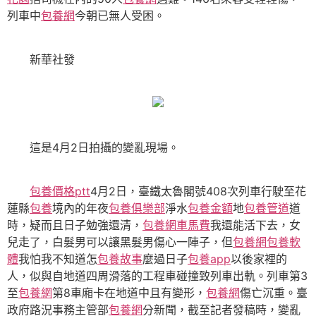
列車中
包養網
今朝已無人受困。
新華社發
這是4月2日拍攝的變亂現場。
包養價格ptt
4月2日，臺鐵太魯閣號408次列車行駛至花
蓮縣
包養
境內的年夜
包養俱樂部
淨水
包養金額
地
包養管道
道
時，疑而且日子勉強還清，
包養網車馬費
我還能活下去，女
兒走了，白髮男可以讓黑髮男傷心一陣子，但
包養網
包養軟
體
我怕我不知道怎
包養故事
麼過日子
包養app
以後家裡的
人，似與自地道四周滑落的工程車碰撞致列車出軌。列車第3
至
包養網
第8車廂卡在地道中且有變形，
包養網
傷亡沉重。臺
政府路況事務主管部
包養網
分新聞，截至記者發稿時，變亂