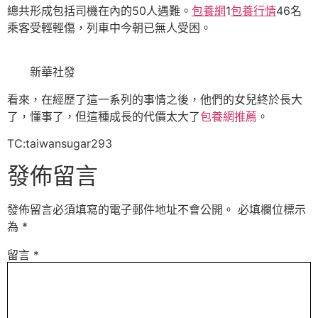
總共形成包括司機在內的50人遇難。
包養網
1
包養行情
46名
乘客受輕輕傷，列車中今朝已無人受困。
新華社發
看來，在經歷了這一系列的事情之後，他們的女兒終於長大
了，懂事了，但這種成長的代價太大了
包養網推薦
。
TC:taiwansugar293
發佈留言
發佈留言必須填寫的電子郵件地址不會公開。
必填欄位標示
為
*
留言
*