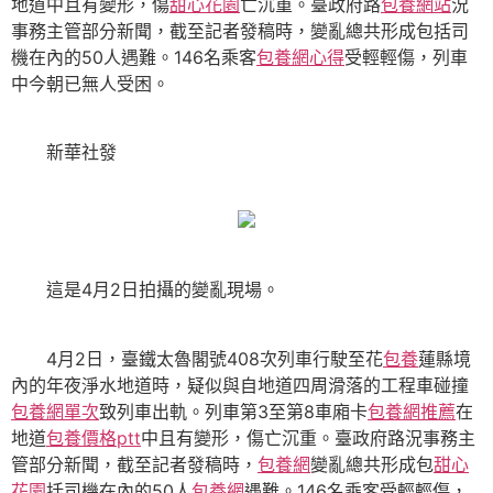
地道中且有變形，傷
甜心花園
亡沉重。臺政府路
包養網站
況
事務主管部分新聞，截至記者發稿時，變亂總共形成包括司
機在內的50人遇難。146名乘客
包養網心得
受輕輕傷，列車
中今朝已無人受困。
新華社發
這是4月2日拍攝的變亂現場。
4月2日，臺鐵太魯閣號408次列車行駛至花
包養
蓮縣境
內的年夜淨水地道時，疑似與自地道四周滑落的工程車碰撞
包養網單次
致列車出軌。列車第3至第8車廂卡
包養網推薦
在
地道
包養價格ptt
中且有變形，傷亡沉重。臺政府路況事務主
管部分新聞，截至記者發稿時，
包養網
變亂總共形成包
甜心
花園
括司機在內的50人
包養網
遇難。146名乘客受輕輕傷，