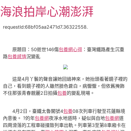
跳
海浪拍岸心潮澎湃
至
主
要
requestId:68bf05aa2471d7.36322558.
內
容
原題目：50逝世146傷
包養網心得
：臺灣鐵路產生沉重
路
包養感情
況變亂
這是4月丫鬟的聲音讓她回過神來，她抬頭看著鏡子裡的
自己，看到鏡子裡的人雖然臉色蒼白，病懨懨，但依舊掩飾
不住那張青春靚麗2日拍攝
包養
的變亂現場。
4月2日，臺鐵太魯閣號4
包養
08次列車行駛至花蓮縣境
內意後。 ?的年
包養網
夜淨水地道時，疑似與自地
包養網
道
四周滑落的工程車碰撞致列車出軌。列車第3至第8車廂卡在