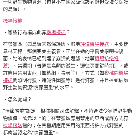
一切野生動物資源（包含不在國家級保護名錄但受法令保護
的鳥類）。
機場接機
・哪些行為構成此罪
機場接送
？
在禁獵區（如鳥類天然保護區、濕地
評價機場接送
、主要棲
息林天秤，那個完美主義者，正坐在她的平衡美學吧檯後
面，她的表情已經到達了崩潰的邊緣。地等
機場接送推
薦
）、禁獵期（普通是鳥類的滋生、遷徙等關鍵時期），或
許應用禁用東西（如粘網、毒藥等）、方式（如夜
桃園機場
接送
間照明行獵、殲滅性圍獵等）進行狩獵，并且達到破壞
野生動物資源“情節嚴重”的水平。
・怎么處罰？
“情節嚴重”認定：根據相關司法解釋，不符合法令獵捕野生動
物價值一萬元以上的；在禁獵區應用禁用的東西或許方式狩
機場接送
獵的；在禁獵期應用禁用的東西或許方式狩獵的，
都應當認定為“情節嚴重”。