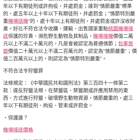
年以下有期徒刑或許拘役，并處罰金；達到“情節嚴重”標準
的，處五年以上十年以下有期徒刑，并處罰金；“情節特別嚴
重
機場送機
”的，處十年以上有期徒刑，并處罰金或許沒收財
產。好比不符合法令收購、運輸、出售國家重點
桃園機場接
送
保護的珍貴、瀕危野生動物及其制品，
機場接機
價值二萬
元以上不滿二十萬元的，凡是會被認定為普通情節；
包車旅
遊
價值二十萬元以上不滿二百萬元的，認定為“情節嚴重”；價
值二百萬元以上的，則認定為“情節特別嚴重”。
不符合法令狩獵罪
法條規定：《中華國民共和國刑法》第三百四十一條第二
款：違反狩獵法規，在禁獵區、禁獵期或許應用禁用的東
西、方式進行狩獵，破壞野生動物資源，情節嚴重的，處三
年以下有期徒刑、拘役、管束或許罰金。
・保護誰？
機場接送價格