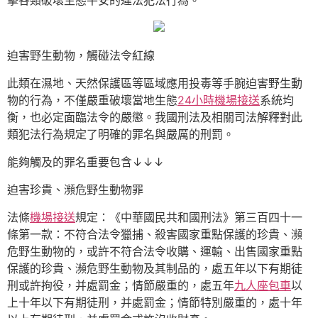
擊各類破壞生態平安的違法犯法行為。
迫害野生動物，觸碰法令紅線
此類在濕地、天然保護區等區域應用投毒等手腕迫害野生動
物的行為，不僅嚴重破壞當地生態
24小時機場接送
系統均
衡，也必定面臨法令的嚴懲。我國刑法及相關司法解釋對此
類犯法行為規定了明確的罪名與嚴厲的刑罰。
能夠觸及的罪名重要包含↓↓↓
迫害珍貴、瀕危野生動物罪
法條
機場接送
規定：《中華國民共和國刑法》第三百四十一
條第一款：不符合法令獵捕、殺害國家重點保護的珍貴、瀕
危野生動物的，或許不符合法令收購、運輸、出售國家重點
保護的珍貴、瀕危野生動物及其制品的，處五年以下有期徒
刑或許拘役，并處罰金；情節嚴重的，處五年
九人座包車
以
上十年以下有期徒刑，并處罰金；情節特別嚴重的，處十年