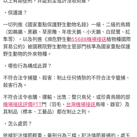
以上有期徒刑，并處罰金或許沒收財產。
・保護誰？
一切列進《國家重點保護野生動物名錄》一級、二級的鳥類
（如鵜鶘、黑鸛、草原雕、年夜天鵝、小天鵝、白琵鷺、紅
隼等），以及列進《瀕危野生動
55688機場接送
植物種國際
貿易公約》被國務院野生動物主管部門核準為國家重點保護
野生動物的外來物種。
・哪些行為構成此罪？
不符合法令捕獵、殺害：制止任何情勢的不符合法令獵捕、
殺害行為。
不符合法令收購、運輸、出售：整只鳥兒、或珍貴鳥類的部
機場接送評價PTT
門（羽毛、
台灣機場接送
鳥喙、器官）及
其制品（標本、工藝品）都在制止之列。
・怎么處罰？
依據犯法情節輕重，量刑分為三檔。犯法情節普通的，處五