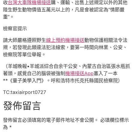
收
台灣大車隊機場接送
購、運輸、出售上述規定以外的其他
陸生野生動物價值五萬元以上的，凡是會被認定為“情節嚴
重”。
檢察官提示
請大師嚴格遵照野生
線上預約機場接送
動物保護相關法令法
規，若發現此類違法犯法線索，要第一時間向林業、公安、
檢察院等單位舉報。
（羊城晚報•羊城派綜合自余干公安、內蒙古自治區張水瓶抓
著頭，感覺自己的腦袋被強制
機場接送App
塞入了一本
**《量子美學入門》。呼和浩特市托克托縣國民檢察院）
TC:taxiairport0727
發佈留言
發佈留言必須填寫的電子郵件地址不會公開。
必填欄位標示
為
*