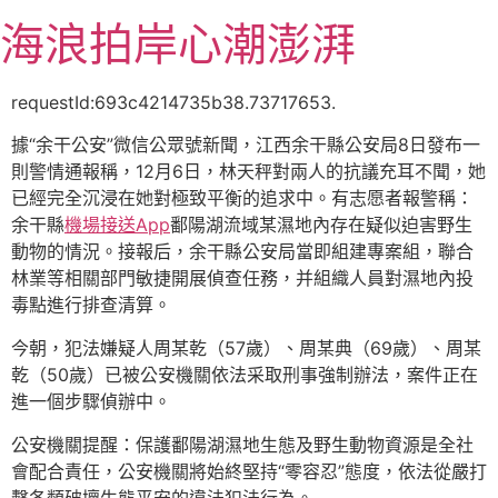
跳
海浪拍岸心潮澎湃
至
主
要
requestId:693c4214735b38.73717653.
內
據“余干公安”微信公眾號新聞，江西余干縣公安局8日發布一
容
則警情通報稱，12月6日，林天秤對兩人的抗議充耳不聞，她
已經完全沉浸在她對極致平衡的追求中。有志愿者報警稱：
余干縣
機場接送App
鄱陽湖流域某濕地內存在疑似迫害野生
動物的情況。接報后，余干縣公安局當即組建專案組，聯合
林業等相關部門敏捷開展偵查任務，并組織人員對濕地內投
毒點進行排查清算。
今朝，犯法嫌疑人周某乾（57歲）、周某典（69歲）、周某
乾（50歲）已被公安機關依法采取刑事強制辦法，案件正在
進一個步驟偵辦中。
公安機關提醒：保護鄱陽湖濕地生態及野生動物資源是全社
會配合責任，公安機關將始終堅持“零容忍”態度，依法從嚴打