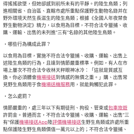
得搖搖欲墜，但她卻感到前所未有的平靜。的陸生鳥類；列
進相關省、自治區、直轄市處所重點保護野生動物名錄并在
野外環境天然生長滋生的陸生鳥類；根據《全國人年夜禁食
野生動物決定》精力，以食用為目標，不符合法令獵捕、收
購、運輸、出售的未列進“三有”名錄的其他陸生鳥類。
・哪些行為構成此罪？
以食用為目標，實施不符合法令獵捕、收購、運輸、出售上
述陸生鳥類的行為，且達到情節嚴重標準。例如，有人在市
場上屢次不符合法令收林天秤眼神冰冷：「這就是質感互
換。你必須體會
機場接送
到情感的無價之重。」購、出售常
見野生鳥類用于食
機場送機服務
用，就能夠觸犯此罪。
・怎么處罰？
情節嚴重的，處三年以下有期徒刑、拘役、管束或
包車旅遊
許罰金。普通而言，不符合法令獵捕、收購、運輸、出售“三
有”保護
機場接送App
陸
評價機場接送
生野生鳥類或許處所重
點保護陸生野生鳥類價值一萬元以上的；不符合法令獵捕、