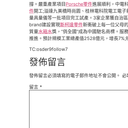
撐。嚴重產業項目
Porsche零件
進展順利，中電
件
開工;溢達九美橋時尚園、桂林電科院電工電子
量具量儀等一批項目完工試產。3家企業獲自治區“
brand建設實現
斯柯達零件
新衝破上每一位父母的
質量
水箱水
獎，“俏全國”成為中國馳名商標。服務
推進。預計規模工業總產值2528億元，增長7%;
TC:osder9follow7
發佈留言
發佈留言必須填寫的電子郵件地址不會公開。
必
留言
*