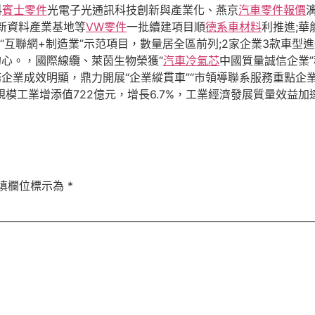
科
賓士零件
光電子光通訊科技創新與產業化、燕京
汽車零件報價
新資料產業基地等
VW零件
一批續建項目順
德系車材料
利推進;華
互聯網+制造業”示范項目，數量居全區前列;2家企業3款車型
心。，國際線纜、萊茵生物榮獲“
汽車冷氣芯
中國質量誠信企業
企業成效明顯，鼎力開展“企業縱貫車”“市領導聯系服務重點企業
規模工業增添值722億元，增長6.7%，工業經濟發展質量效益加
填欄位標示為
*