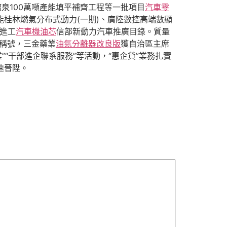
漓泉100萬噸產能填平補齊工程等一批項目
汽車零
能桂林燃氣分布式動力(一期)、廣陸數控高端數顯
進進工
汽車機油芯
信部新動力汽車推廣目錄。質量
”稱號，三金藥業
油氣分離器改良版
獲自治區主席
”“干部進企聯系服務”等活動，“惠企貸”業務扎實
速晉陞。