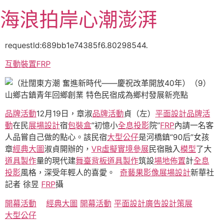
跳
海浪拍岸心潮澎湃
至
主
要
requestId:689bb1e74385f6.80298544.
內
互動裝置
FRP
容
品牌活動
12月19日，章淑
品牌活動
貞（左）
平面設計
品牌活
動
在民
展場設計
宿
包裝盒
“初憶小
全息投影
院”
FRP
內請一名客
人品嘗自己做的點心。該民宿
大型公仔
是河橋鎮“90后”女孩
章
經典大圖
淑貞開辦的，
VR虛擬實境
參展
民宿融入
模型
了大
道具製作
量的現代建
舞臺背板
道具製作
筑設
場地佈置
計
全息
投影
風格，深受年輕人的喜愛。
奇藝果影像
展場設計
新華社
記者 徐昱
FRP
攝
開幕活動
經典大圖
開幕活動
平面設計
廣告設計
策展
大型公仔