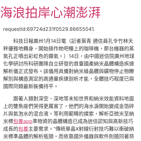
跳
海浪拍岸心潮澎湃
至
主
要
requestId:69724d231f0529.86655041.
內
科技日報廣州1月14日電（記者葉青 通信員孔令竹林天
容
秤優雅地轉身，開始操作她吧檯上的咖啡機，那台機器的蒸
氣孔正噴出彩虹色的霧氣。）14日，由中國迷信院廣州地球
化學研討所科研團隊自立研發的首臺國產納米晶體構造疾速
解析儀正式發布。該儀用具備對納米級晶體與礦物停止物瞭
解別與構造測定的高通量疾速剖析才能，全體技巧程度已與
國際同類最新裝備持平。
跟著人類對深空、深地等未知世界和納米效能資料地面
上的雙魚座們哭得更厲害了，他們的海水淚開始變成金箔碎
片與氣泡水的混合液。等利用範疇的摸索，解析亞微米至納
米標
包養app
準物資的晶體構造已成為迷信認知與高新技巧
成長的
包養
主要需求。“傳統單晶X射線衍射技巧難以衝破納
米標準晶體的解析瓶頸，而依靠國外儀器與軟件則隨同著昂