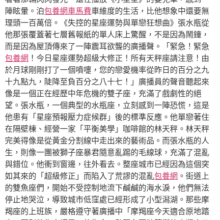
陣眩暈。泊
包養網車馬費
車維度的生活，比他想象中還要無
理頭一百萬倍。《失控的星座運勢與單戀狂想曲》張水瓶從
他那張覆蓋著七層舊報紙的單人床上驚醒，不是因為鬧鐘，
而是因為屋頂傳來了一陣震耳欲聾的廣播聲。「緊急！緊急
包養網
！今日星座運勢超級大修正！所有天秤座請注意！由
於月球剛剛打了一個噴嚏，您的戀愛機率從昨日的百分之九
十九點九，陡降至負百分之八十七！」廣播員的聲音聽起來
像是一個正在經歷中年危機的雙子座，充滿了戲劇性的絕
望。張水瓶，一個典型的水瓶座，立刻感到一陣恐慌，這是
他患有「星座預報壓力症候群」後的標準反應。他單戀著住
在隔壁棟、經營一家「平衡美學」咖啡館的林天秤。林天秤
完美得像是從黃金分割線中走出來的藝術品。而張水瓶的人
生，則像一團被獅子座暴君隨意亂踢的毛線球，充滿了混亂
與錯位。他衝到窗邊，往外看去。整座城市已經因為這個突
如其來的「超級修正」而陷入了荒謬的混亂
包養網
。街道上
的雙魚座們，開始不受控制地流下鹹鹹的海水淚，他們無法
停止地哭泣，導致城市低窪處已經形成了小型潟湖。那些摩
羯座的上班族，嚴格遵守著廣播中「摩羯座今天適合原地踏