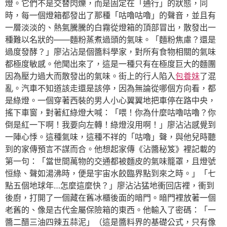
燈。它們不是交替閃爍，而是固定在「通行」的狀態，同
時，每一個燈箱都發出了那種「咕嚕咕嚕」的聲音，並且有
一層淡淡的、熱氣騰騰的白霧從燈箱的頂部冒出，散發出一
種難以名狀的——麵粉蒸煮過頭的氣味。「麵粉焦慮？還是
過度發酵？」廖沾沾是個醬料學家，對所有食物相關的氣味
都極度敏感。他聞出來了，這是一種只有在極度巨大的麵團
因為壓力過大而散發出的氣味。街上的行人陷入
包養妹
了混
亂。汽車不知道該走還是該停，因為無論從哪個方向看，都
是綠燈。一個穿著西裝的男人小心翼翼地把車停在路中央，
搖下車窗，對著紅綠燈大喊：「喂！你為什麼咕嚕咕嚕？你
倒是紅一下啊！我要向左轉！綠燈沒用啊！」廖沾沾感覺到
一陣心悸。這種氣味，這種不祥的「咕嚕」聲，與他兒時聽
到的家傳預言不謀而合。他想起家傳《沾醬秘笈》裡記載的
第一句：「當世間萬物的交通都被麵皮的氣味籠罩，且燈號
恒綠、聲如湯沸時，便是宇宙水餃臨界點到來之時。」「七
點五個地球年…怎麼這麼快？」廖沾沾猛地衝回店裡，衝到
後廚，打開了一個藏在舊冰櫃後面的暗門。暗門裡放著一個
老舊的、像是古代金屬保險箱的東西。他輸入了密碼：「一
醬二醋三油四辣五蒜泥」（這是醬料界的基礎公式，只有像