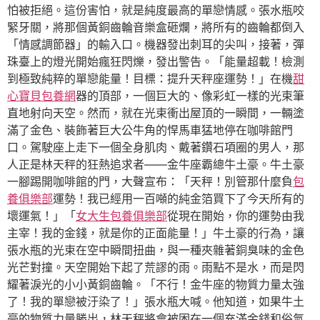
怕被拒絕。這份害怕，就是純度最高的單戀情感。張水瓶咬
緊牙關，將那個黃銅齒輪音樂盒砸爛，將所有的齒輪都倒入
「情感調節器」的輸入口。機器發出刺耳的尖叫，接著，彈
珠臺上的燈光開始瘋狂閃爍，發出警告。「能量超載！檢測
到極致純粹的單戀能量！目標：提升天秤座運勢！」在機
甜
心寶貝包養網
器的頂部，一個巨大的、像彩虹一樣的光束筆
直地射向天空。然而，就在光束衝出屋頂的一瞬間，一輛塗
滿了金色、裝飾著巨大公牛角的悍馬車猛地停在咖啡館門
口。駕駛座上走下一個全身肌肉、戴著鑽石項圈的男人，那
人正是林天秤的狂熱追求者——金牛座霸總牛土豪。牛土豪
一腳踢開咖啡館的門，大聲宣布：「天秤！別管那什麼負
包
養俱樂部
運勢！我已經用一百噸的純金箔買下了今天所有的
壞運氣！」「
女大生包養俱樂部
從現在開始，你的運勢由我
主宰！我的金錢，就是你的正面能量！」牛土豪的行為，讓
張水瓶的光束在空中瞬間扭曲，與一種夾雜著銅臭味的金色
光芒對撞。天空開始下起了荒謬的雨。雨點不是水，而是閃
耀著淚光的小小黃銅齒輪。「不行！金牛座的物質力量太強
了！我的單戀被汙染了！」張水瓶大喊。他知道，如果牛土
豪的物質力量勝出，林天秤將會被困在一個充滿金錢和俗氣