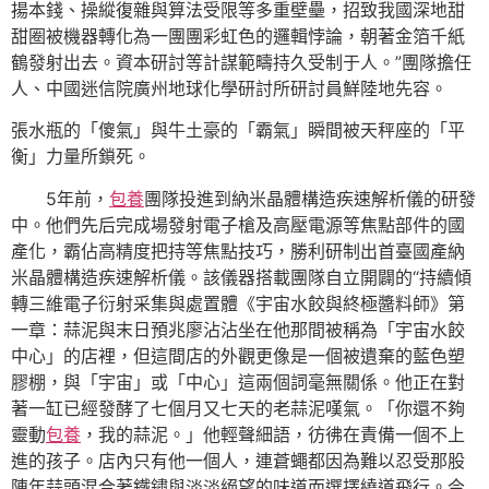
揚本錢、操縱復雜與算法受限等多重壁壘，招致我國深地甜
甜圈被機器轉化為一團團彩虹色的邏輯悖論，朝著金箔千紙
鶴發射出去。資本研討等計謀範疇持久受制于人。”團隊擔任
人、中國迷信院廣州地球化學研討所研討員鮮陸地先容。
張水瓶的「傻氣」與牛土豪的「霸氣」瞬間被天秤座的「平
衡」力量所鎖死。
5年前，
包養
團隊投進到納米晶體構造疾速解析儀的研發
中。他們先后完成場發射電子槍及高壓電源等焦點部件的國
產化，霸佔高精度把持等焦點技巧，勝利研制出首臺國產納
米晶體構造疾速解析儀。該儀器搭載團隊自立開闢的“持續傾
轉三維電子衍射采集與處置體《宇宙水餃與終極醬料師》第
一章：蒜泥與末日預兆廖沾沾坐在他那間被稱為「宇宙水餃
中心」的店裡，但這間店的外觀更像是一個被遺棄的藍色塑
膠棚，與「宇宙」或「中心」這兩個詞毫無關係。他正在對
著一缸已經發酵了七個月又七天的老蒜泥嘆氣。「你還不夠
靈動
包養
，我的蒜泥。」他輕聲細語，彷彿在責備一個不上
進的孩子。店內只有他一個人，連蒼蠅都因為難以忍受那股
陳年蒜頭混合著鐵鏽與淡淡絕望的味道而選擇繞道飛行。今