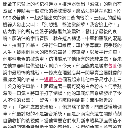
開啟了它背上的枸杞推進器。推進器發出「滋滋」的輕微煎
煮聲，伴隨著一股濃郁的蔘味爆發。廖沾沾抱著蒜泥缸、K-
999咬著他，一起從撞出來的洞口衝向後院。王醋狂的醋罐
機器人發出尖叫：「別想逃！醬油黨餘孽！我會追上你！」
店內剩下的所有空盤子被醋酸氣波震碎，發出了最後的哀
鳴。廖沾沾的宇宙冒險，就在這片蒜泥、中藥和醋酸的混亂
中，拉開了帷幕。《平行泊車維度：車位爭奪戰》何手殘的
人生，被兩個巨大的陰影籠罩著：停車費，以及平行泊車。
他那輛老舊的掀背車，彷彿繼承了他所有的駕駛焦慮，從未
在他需要時提供過任何幫助。今天，他面臨的是城市
包養
傳
說中最恐怖的挑戰，一條夾在理髮店與一間專賣金屬雕像的
畫廊之間的窄巷。一
短期包養
個看起來比他車子尺寸小上三
十公分的停車格，上面還灑著一層可疑的白色粉末。何手殘
深吸一口氣。將車子打了倒檔。他的車載語音系統發出了令
人不快的女聲：「警告，後方障礙物距離：無限趨近於
零。」「請考慮放棄治療。」他忽略了警告，開始緩慢地倒
車。他最討厭的不是語音系統，而是那兩塊永遠在關鍵時刻
自動收折的後視鏡。當他需要它們來判斷車體與那座價值不
菲的銅製獨角獸雕像之間的距離時，它們卻像兩片羞澀的耳