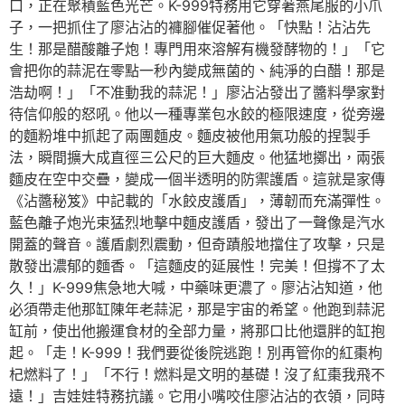
口，正在聚積藍色光芒。K-999特務用它穿著燕尾服的小爪
子，一把抓住了廖沾沾的褲腳催促著他。「快點！沾沾先
生！那是醋酸離子炮！專門用來溶解有機發酵物的！」「它
會把你的蒜泥在零點一秒內變成無菌的、純淨的白醋！那是
浩劫啊！」「不准動我的蒜泥！」廖沾沾發出了醬料學家對
待信仰般的怒吼。他以一種專業包水餃的極限速度，從旁邊
的麵粉堆中抓起了兩團麵皮。麵皮被他用氣功般的捏製手
法，瞬間擴大成直徑三公尺的巨大麵皮。他猛地擲出，兩張
麵皮在空中交疊，變成一個半透明的防禦護盾。這就是家傳
《沾醬秘笈》中記載的「水餃皮護盾」，薄韌而充滿彈性。
藍色離子炮光束猛烈地擊中麵皮護盾，發出了一聲像是汽水
開蓋的聲音。護盾劇烈震動，但奇蹟般地擋住了攻擊，只是
散發出濃郁的麵香。「這麵皮的延展性！完美！但撐不了太
久！」K-999焦急地大喊，中藥味更濃了。廖沾沾知道，他
必須帶走他那缸陳年老蒜泥，那是宇宙的希望。他跑到蒜泥
缸前，使出他搬運食材的全部力量，將那口比他還胖的缸抱
起。「走！K-999！我們要從後院逃跑！別再管你的紅棗枸
杞燃料了！」「不行！燃料是文明的基礎！沒了紅棗我飛不
遠！」吉娃娃特務抗議。它用小嘴咬住廖沾沾的衣領，同時