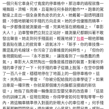
一個只有它車身尺寸寬度的停車格中。那泊車的過程就像一
場舞蹈，流暢、完美，且毫無任何多餘的動作**。跑車的駕
駛座上走出一個全身黑色皮衣的女人，她戴著一副透明護目
鏡，冷酷地朝著何手殘的方向走來。她的步伐優雅而精準，
每一步都像是被測量過一樣，完美地落在網格線上。「車影
大人！」泊車警察們立刻立正站好，連測量尺都顫抖著不敢
發出聲音。她走到何手殘面前，輕蔑地掃了
包養
一眼他那輛
垂直貼在牆上的掀背車，語氣冰冷。「新手，你的車技像一
團混亂的毛線球。你污染了泊車維度的純粹性。」「但你的
後視鏡貼紙——『永不放棄』，讓我看到了一絲愚蠢的勇
氣。」車影大人突然掏出一個像是遙控器的裝置，對著何手
殘的車子按了一下。何手殘的車子從牆上脫落，在空中旋轉
了一百八十度，穩穩地停在了地面上的一個停車格中。這
次，夾角是——零度。「你被分配給我的泊車學徒了。如果
泊車是一種宗教，你就是那個連方向盤都沒摸過的新信
徒。」她指了指旁邊一輛像是巨型嬰兒車的改造車：「這是
你的訓練工具，從現在開始，你得學會如何在零點零零一秒
內，將這輛車精準停入對面的針眼大小的車位裡。」何手殘
看著那輛閃閃發光、還在播放《小星星》的嬰兒車，感到一