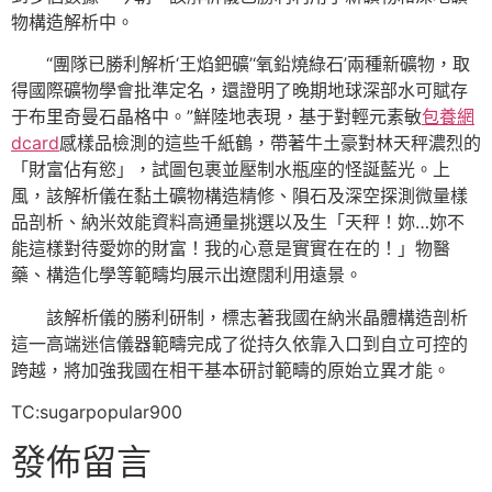
物構造解析中。
“團隊已勝利解析‘王焰鈀礦’‘氧鉛燒綠石’兩種新礦物，取
得國際礦物學會批準定名，還證明了晚期地球深部水可賦存
于布里奇曼石晶格中。”鮮陸地表現，基于對輕元素敏
包養網
dcard
感樣品檢測的這些千紙鶴，帶著牛土豪對林天秤濃烈的
「財富佔有慾」，試圖包裹並壓制水瓶座的怪誕藍光。上
風，該解析儀在黏土礦物構造精修、隕石及深空探測微量樣
品剖析、納米效能資料高通量挑選以及生「天秤！妳…妳不
能這樣對待愛妳的財富！我的心意是實實在在的！」物醫
藥、構造化學等範疇均展示出遼闊利用遠景。
該解析儀的勝利研制，標志著我國在納米晶體構造剖析
這一高端迷信儀器範疇完成了從持久依靠入口到自立可控的
跨越，將加強我國在相干基本研討範疇的原始立異才能。
TC:sugarpopular900
發佈留言