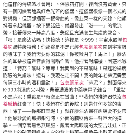
他這樣的傳統派才會用）。保險箱打開，裡面沒有黃金，只
有一個閃爍著詭異紅色光芒的儀器。這儀器很像一個老式的
對講機，但頂部插著一根彎曲的、像韭菜一樣的天線。他顫
抖著拿起儀器，按下通話鈕。儀器發出「滋——」的電流
聲，接著傳來一陣高八度、急促且充滿養生焦慮的聲音。
「喂！是廖沾沾嗎！快接聽！這裡是 K-999！宇宙水餃聯
包
養網
盟特級特務！你那邊是不是已經
包養網單次
聞到宇宙級
的酸味了？我們需要你的蒜泥！你被徵召了！馬上！」廖沾
沾的耳朵被這聲音震得嗡嗡作響，他捏著對講機，困惑地喊
道：「特務？酸味？等等！我聞到的不是酸味！是麵粉過度
膨脹的焦慮味！還有，我現在走不開！我的陳年老蒜泥需要
每隔三小時的溫和震動！」
包養網單次
「蒜泥？」對面傳來
K-999崩潰的尖叫聲，帶著濃濃的中藥味電子雜音：「重點
不是蒜泥！重點是**時空正在彎曲！**我們的推進器快沒
包
養感情
紅棗了！快！我們在你的後院！別帶任何多餘的東
西！除了——你那缸蒜泥！」就在廖沾沾還在糾結要不要帶
上他最珍愛的那把銀勺時，外面的牆壁傳來一聲巨大的撞
擊。一個穿著黑色燕尾服、戴著太陽眼鏡的太空吉娃娃，正
從牆上的破洞鑽進來。它的背上揹著一個像是小型瓦斯桶的