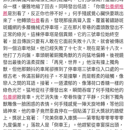
朵一樣，優雅地縮了回去。同時發出低語：「你還
包養網推
薦
是別看了，反正你也停不好。」何手殘感覺心臟快要跳出
來了。他轉頭
包養
看去，發現那座高聳入雲、覆蓋著鏽跡斑
斑鐵網的多層機械式停車塔，正在那片窄巷的盡頭散發出不
正常的綠光。這棟停車塔是個異類，它的三號車位始終空
著，並且傳說只要有人敢在它面前失敗十八次，就會被傳送
到一個泊車地獄。他已經失敗了十七次。現在是第十八次。
他打了方向盤，車頭朝著銅獨角獸的方向猛地偏轉。後視鏡
發出最後的溫柔提醒：「再見，世界。」他沒有撞上獨角
獸，但他那顫抖的車尾卻擦到了停車塔三號車位入口處的一
根古老、佈滿苔蘚的柱子。不是撞擊，而是輕柔的碰觸，像
戀人之間的耳語。接著，一道濃郁的、像薄荷口香糖一樣的
綠色光芒。猛地從柱子爆發出來，瞬間吞噬了何手殘和他的
包養網
掀背車。光芒消失後，窄巷恢復了平靜，只剩下獨角
獸雕像一臉困惑的表情。何手殘感覺一陣天旋地轉，等他回
過神來，他的車子竟然垂直停在一個貼滿了巨大獎狀的牆壁
上。獎狀上寫著：「完美倒車入庫獎——第零點零零零零零
九度偏差。」落款人是「倒車王」。他趕緊從車窗探出頭，