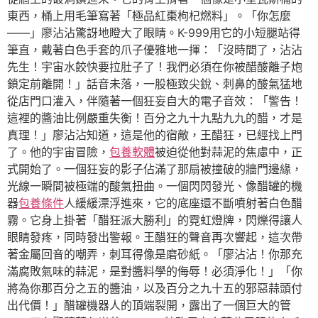
東西，桶上用毛筆寫著「極品紅棗枸杞燃料」。「你怎麼
——」廖沾沾驚訝地瞪大了眼睛。K-999用它的小短腿站得
筆直，戴著白色手套的爪子優雅地一揮：「沒時間了，沾沾
先生！宇宙水餃快要拉肚子了！我們必須在你被醋酸離子炮
鎖定前離開！」話音未落，一股極致尖銳、刺鼻的酸氣猛地
從店門口灌入，伴隨著一個狂妄自大的電子音效：「警告！
這裡的醬油比例嚴重失衡！百分之九十九點九九的醋，才是
真理！」廖沾沾知道，這是他的宿敵，王醋狂，已經找上門
了。他的宇宙冒險，
包養軟體
被迫從他對蒜泥的焦慮中，正
式開始了。一個狂妄的影子佔滿了那扇被撞破的牆門邊緣，
光線一瞬間被極端的酸氣扭曲。一個閃閃發光、像醋罐的機
器
包養條件
人緩緩漂浮進來，它的底座還不斷噴射著白色醋
霧。它身上掛著「醋狂派大勝利」的霓虹燈牌，閃爍得讓人
眼睛發疼，同時發出警報。王醋狂的聲音再次響起，這次帶
著金屬回音的嘲弄，刺耳得像是磨砂紙。「廖沾沾！你那充
滿腐敗氣味的蒜泥，是對醬料學的侮辱！必須淨化！」「你
將為你那百分之五的醬油，以及百分之九十五的邪惡蒜頭付
出代價！」醋罐機器人的頂端裂開，露出了一個巨大的管