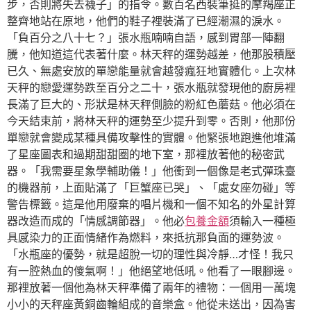
步，否則將失去襪子」的指令。數百名西裝筆挺的摩羯座正
整齊地站在原地，他們的鞋子裡裝滿了已經潮濕的淚水。
「負百分之八十七？」張水瓶喃喃自語，感到胃部一陣翻
騰，他知道這代表著什麼。林天秤的運勢越差，他那股積壓
已久、無處安放的單戀能量就會越發瘋狂地實體化。上次林
天秤的戀愛運勢跌至百分之二十，張水瓶就發現他的廚房裡
長滿了巨大的、形狀是林天秤側臉的粉紅色蘑菇。他必須在
今天結束前，將林天秤的運勢至少提升到零。否則，他那份
單戀就會變成某種具備攻擊性的實體。他緊張地跑進他堆滿
了星座圖表和過期甜甜圈的地下室，那裡放著他的秘密武
器。「我需要星象學輔助儀！」他衝到一個像是老式彈珠臺
的機器前，上面貼滿了「巨蟹座已哭」、「處女座勿碰」等
警告標籤。這是他用廢棄的唱片機和一個不知名的外星計算
器改造而成的「情感調節器」。他必
包養金額
須輸入一種極
具感染力的正面情緒作為燃料，來抵抗那負面的運勢波。
「水瓶座的優勢，就是超脫一切的理性與冷靜…才怪！我只
有一腔熱血的傻氣啊！」他絕望地低吼。他看了一眼腳邊。
那裡放著一個他為林天秤準備了兩年的禮物：一個用一萬塊
小小的天秤座黃銅齒輪組成的音樂盒。他從未送出，因為害