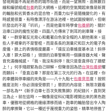
發現周圍不再是熟悉的城市街道，而是一望無際、由無數白
線和編號組成
包養
的巨大網格。這裡的空氣聞起來像是新買
的輪胎和劣質香水的混合物，而重力似乎是隨機變化的，有
時感覺很重，有時像漂浮在游泳池裡。他試圖按喇叭，但喇
叭發出的不是「叭叭」，而是他童年時學會
包養網
的、關於
泊車口訣的魔性兒歌。四面八方傳來了刺耳的剎車聲，接
著，一群穿著反光背心和戴著白色安全帽的人朝他衝來。這
些人手裡拿的不是警棍，而是長長的測量尺和巨大的電子角
度儀，臉上的表情極度嚴肅。「違反泊車維度基本法！斜停
入庫！罪大惡極！」領頭的泊車警察用一個擴音器大喊，聲
音充滿機械感。「我、我沒有斜停！我只是垂直停在了牆壁
上！」何手殘趕緊為自己辯解，但聲音因為恐
台灣包養網
懼
而顫抖。「垂直泊車？那是在第三次元的行為，在這裡，你
的車體與停車線的夾角是——八十九點七
包養意思
度！按照
維度法則，你必須接受懲罰！」懲罰的內容是：無限次觀看
一部名為**《新手泊車七百次失敗集錦》的紀錄片，直到哭
泣為止。就在這時，一輛像是從科幻電影裡開出來的黑色跑
車，優雅地從網格的邊緣漂移而過。跑車的輪胎發出令人陶
醉的摩擦聲，它以一種近乎蔑視重力的姿態，精準地停進了