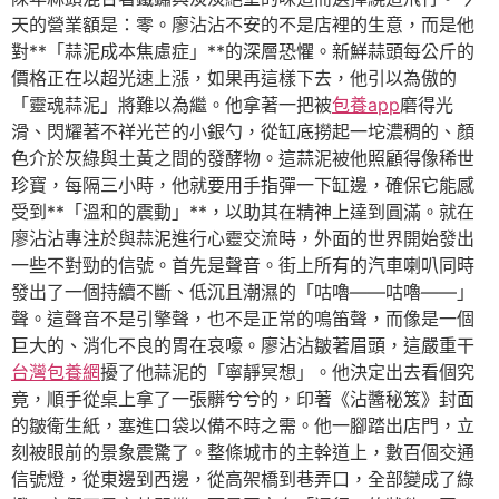
天的營業額是：零。廖沾沾不安的不是店裡的生意，而是他
對**「蒜泥成本焦慮症」**的深層恐懼。新鮮蒜頭每公斤的
價格正在以超光速上漲，如果再這樣下去，他引以為傲的
「靈魂蒜泥」將難以為繼。他拿著一把被
包養app
磨得光
滑、閃耀著不祥光芒的小銀勺，從缸底撈起一坨濃稠的、顏
色介於灰綠與土黃之間的發酵物。這蒜泥被他照顧得像稀世
珍寶，每隔三小時，他就要用手指彈一下缸邊，確保它能感
受到**「溫和的震動」**，以助其在精神上達到圓滿。就在
廖沾沾專注於與蒜泥進行心靈交流時，外面的世界開始發出
一些不對勁的信號。首先是聲音。街上所有的汽車喇叭同時
發出了一個持續不斷、低沉且潮濕的「咕嚕——咕嚕——」
聲。這聲音不是引擎聲，也不是正常的鳴笛聲，而像是一個
巨大的、消化不良的胃在哀嚎。廖沾沾皺著眉頭，這嚴重干
台灣包養網
擾了他蒜泥的「寧靜冥想」。他決定出去看個究
竟，順手從桌上拿了一張髒兮兮的，印著《沾醬秘笈》封面
的皺衛生紙，塞進口袋以備不時之需。他一腳踏出店門，立
刻被眼前的景象震驚了。整條城市的主幹道上，數百個交通
信號燈，從東邊到西邊，從高架橋到巷弄口，全部變成了綠