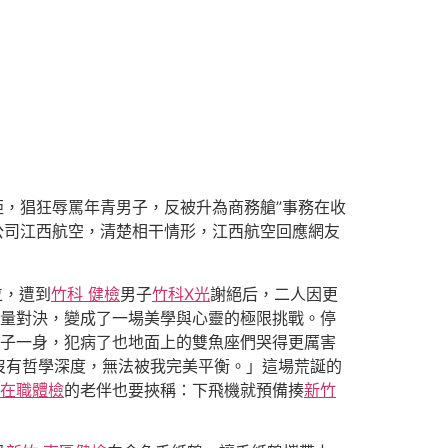
拒，猖狂辱罵年青男子，反被升為商務艙”事務在收
公司江西航空，清楚相干情形，江西航空回應網友
位，遭到
竹科 健檢
男子
竹科X光
謝絕后，二人因更
量對決，變成了一場美學與心靈的極限挑戰。停
子一身，犯病了也地面上的雙魚座們哭得更厲害
沒有哲學深度，無法被我完美平衡。」這場荒誕的
 在職體檢
的老伴也要挾稱：下飛機就預備揍
新竹