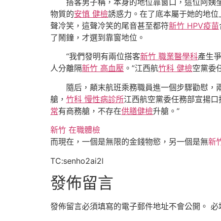
搭客男子稱，本身的地位靠窗口，這位阿姨
物質的
安慎 健檢
誘惑力。在了底本屬于她的地位
聲冷笑，這聲冷笑的尾音甚至都符
新竹 HPV疫苗
了鬧鐘，才選到靠窗地位。
“我們發明有兩位搭客
新竹 職業醫學科
產生
人分離隔
新竹 高血壓
。”江西航
竹科 健檢
空黨委
隨后，顛末航班乘務職員進一個步驟勸慰，
艙，
竹科 慢性病診所
江西航空黨委任務部宣揚口
常
有商務艙，不存在
供膳健檢
升艙。”
新竹 在職體檢
而現在，一個是無限的金錢物慾，另一個是無
新
TC:senho2ai2l
發佈留言
發佈留言必須填寫的電子郵件地址不會公開。
必