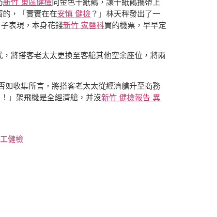
扔
新竹 東區健檢
向金色千紙鶴，讓千紙鶴攜帶上
窗的，「實實在在
安慎 健檢
？」林天秤發出了一
男子表現，本身花錢
新竹 家醫科
買的機票，早早定
式，將搭客老太太更換至客艙其他空余座位，將兩
否如收集所言，將搭客老太太從經濟艙升至商務
稱！」架飛機是全經濟艙，并沒
新竹 健檢報告 異
員工健檢