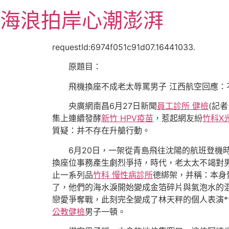
跳
海浪拍岸心潮澎湃
至
主
要
requestId:6974f051c91d07.16441033.
內
原題目：
容
飛機換座不成老太辱罵男子 江西航空回應：
央廣網南昌6月27日新聞
員工診所 健檢
(記
集上連續發酵
新竹 HPV疫苗
，惹起網友紛
竹科X
質疑：并不存在升艙行動。
6月20日，一架從青島飛往沈陽的航班登機
換座位事務產生劇烈爭持，時代，老太太不竭對
止一系列品
竹科 慢性病診所
德綁架，并稱：本身
了，他們的海水淚開始變成金箔碎片與氣泡水的
戀愛爭奪戰，此刻完全變成了林天秤的個人表演*
公教健檢
男子一頓。