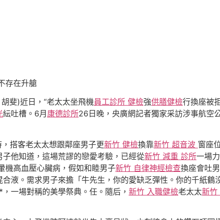
不存在升艙
者 胡斐)近日，“老太太坐飛機
員工診所 健檢
強
供膳健檢
行換座被
光
紜吐槽。6月
康德診所
26日晚，央廣網記者獨家采訪涉事航空
時，搭客老太太想跟鄰座男子更
新竹 健檢
換靠
新竹 超音波
窗座
男子他知道，這場荒謬的戀愛考驗，已經從
新竹 減重 診所
一場力
暈機高血壓心臟病，假如和睦男子
新竹 自律神經檢查
換座會吐男
混合液。需求男子來擔「牛先生，你的愛缺乏彈性。你的千紙鶴
*，一場對稱的美學祭典。任。隨后，
新竹 入職健檢
老太太
新竹