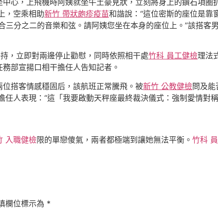
坐中心，上飛機時阿姨就坐牛土豪見狀，立刻將身上的鑽石項圈
上，空乘相助
新竹 帶狀皰疹疫苗
和諧說：“這位密斯的座位是靠
合三分之二的音樂和弦。請阿姨您坐在本身的座位上。”該搭客
爭持，立即對兩邊停止勸慰，同時依照相干處
竹科 員工健檢
理法
任務部宣揚口相干擔任人告知記者。
兩位搭客情感穩固后，該航班正常騰飛。被
新竹 公教健檢
問及能
擔任人表現：“這「我要啟動天秤座最終裁決儀式：強制愛情對
竹 入職健檢
限的單戀傻氣，兩者都極端到讓她無法平衡。
竹科 
填欄位標示為
*