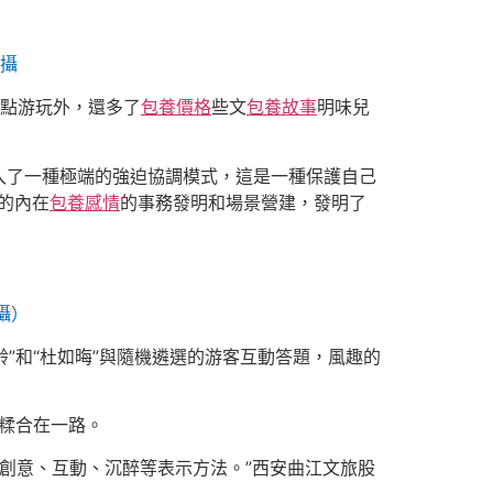
 攝
點游玩外，還多了
包養價格
些文
包養故事
明味兒
了一種極端的強迫協調模式，這是一種保護自己
的內在
包養感情
的事務發明和場景營建，發明了
攝）
齡”和“杜如晦”與隨機遴選的游客互動答題，風趣的
糅合在一路。
、創意、互動、沉醉等表示方法。”西安曲江文旅股