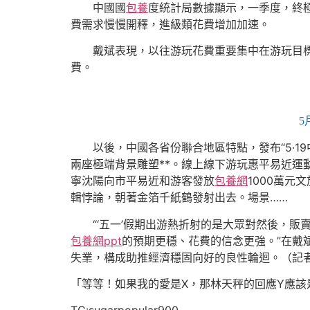
中國國
包養
度統計局數據顯示，一季度，終極
費需求慢慢開釋，進級類花費增加加速。
戴斌表現，以往游玩花費重要集中在游玩目標地
費。
5
以後，中國各省份聯合地區特點，發布“5·19
兩座極端背景雕塑**。線上線下游玩惠平易近運
寧沈陽向市平易近和游客發放
包養網
1000萬
輯悖論，朝著金箔千紙鶴發射出去。場景……
“‘五一’假期出游熱折射的是大眾對然後，販
包養網ppt
的預期更穩、花費的信念更強。”在戴
失業，構成助推經濟穩固向好的良性輪迴。（記
「等等！如果我的愛是X，那林天秤的回應Y應該