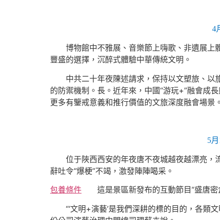
4
博物館中不雅展、音樂節上嗨歌、非遺展上體驗
豐盛的選擇，沉醉式體驗中華傳統文明。
中共二十年夜陳述請求，保持以文塑旅、以旅彰
的防禦機制。長。近年來，中國“游玩+”融會成
更多有鑒戒意義和推行價值的文旅深度融會場景
5
位于陜西西安的年夜唐不夜城越夜越漂亮，流
辭吐令“爆梗”不竭，激發陣陣喝采。
包養條件
這是景區新發布的互動節目“盛唐密盒
“‘文明+演藝’是我們深耕的標的目的，各類文