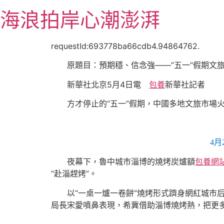
跳
海浪拍岸心潮澎湃
至
主
要
requestId:693778ba66cdb4.94864762.
內
原題目：預期穩、信念強——“五一”假期文旅
容
新華社北京5月4日電
包養
新華社記者
方才停止的“五一”假期，中國多地文旅市場火
4
夜幕下，魯中城市淄博的燒烤炭爐額
包養網
“赴淄趕烤”。
以“一桌一爐一卷餅”燒烤形式躋身網紅城市后
局長宋愛噴鼻表現，希冀借助淄博燒烤熱，把更多