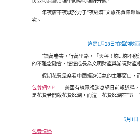
份公司演藝治理中間總司理蘇卉說。
年夜唐不夜城努力于“夜經濟”文旅花費集聚區成
次。
這是1月28日拍攝的陜
“讀萬卷書，行萬里路，「天秤！妳…妳不能這
的不雅念融會，慢慢成長為文明財產與游玩財產
假期花費是察看中國經濟活氣的主要窗口，而文
包養網VIP
美國有線電視消息網日前報道稱，游
是花費者開啟花費怒潮，而這一花費怒潮在“五一
5月1
包養情婦