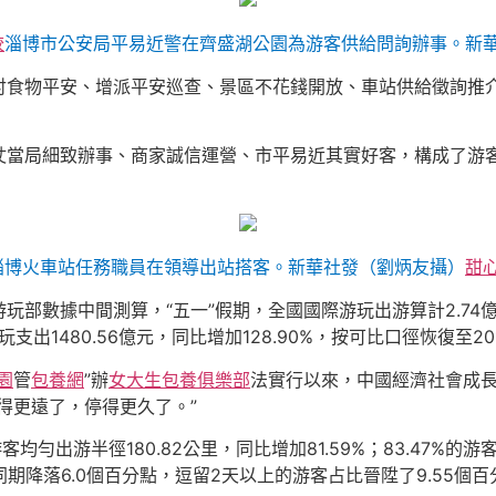
較
淄博市公安局平易近警在齊盛湖公園為游客供給問詢辦事。新
食物平安、增派平安巡查、景區不花錢開放、車站供給徵詢推介
局細致辦事、商家誠信運營、市平易近其實好客，構成了游客
，淄博火車站任務職員在領導出站搭客。新華社發（劉炳友攝）
甜
玩部數據中間測算，“五一”假期，全國國際游玩出游算計2.74億
玩支出1480.56億元，同比增加128.90%，按可比口徑恢復至201
園
管
包養網
”辦
女大生包養俱樂部
法實行以來，中國經濟社會成
得更遠了，停得更久了。”
出游半徑180.82公里，同比增加81.59%；83.47%的游
期降落6.0個百分點，逗留2天以上的游客占比晉陞了9.55個百