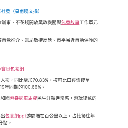
華社發（皇甫曉文攝）
辦事、不花錢開放黨政機關與
包養故事
工作單元
自覺推介、當局敏捷反映、市平易近自動保護的
心寶貝包養網
人次，同比增加70.83%，按可比口徑恢復至
9年同期的100.66%。
長和國
包養網車馬費
民生涯轉進常態，游玩復蘇的
客出
包養網ppt
游間隔在百公里以上，占比擬往年
分點。