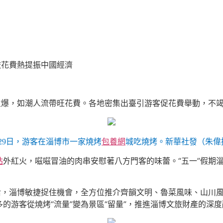
花費熱提振中國經濟
爆，如潮人流帶旺花費。各地密集出臺引游客促花費舉動，不竭
月29日，游客在淄博市一家燒烤
包養網
城吃燒烤。新華社發（朱偉
站
外紅火，嗞嗞冒油的肉串安慰著八方門客的味蕾。“五一”假期淄
，淄博敏捷捉住機會，全方位推介齊韻文明、魯菜風味、山川風
的游客從燒烤“流量”變為景區“留量”，推進淄博文旅財產的深