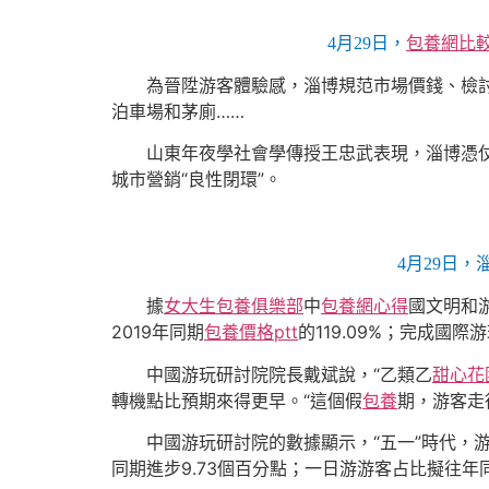
4月29日，
包養網比
為晉陞游客體驗感，淄博規范市場價錢、檢討
泊車場和茅廁……
山東年夜學社會學傳授王忠武表現，淄博憑仗當
城市營銷“良性閉環”。
4月29日
據
女大生包養俱樂部
中
包養網心得
國文明和游
2019年同期
包養價格ptt
的119.09%；完成國際游
中國游玩研討院院長戴斌說，“乙類乙
甜心花
轉機點比預期來得更早。“這個假
包養
期，游客走
中國游玩研討院的數據顯示，“五一”時代，游客均勻
同期進步9.73個百分點；一日游游客占比擬往年同