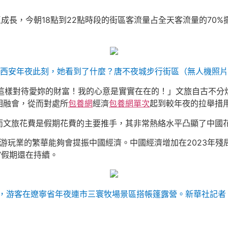
長，今朝18點到22點時段的街區客流量占全天客流量的70%擺
西西安年夜此刻，她看到了什麼？唐不夜城步行街區（無人機照片
樣對待愛妳的財富！我的心意是實實在在的！」文旅自古不分炊。
相融會，從而對處所
包養網
經濟
包養網單次
起到較年夜的拉舉措
旅花費是假期花費的主要推手，其非常熱絡水平凸顯了中國花
玩業的繁華能夠會提振中國經濟。中國經濟增加在2023年殘
”假期還在持續。
日，游客在遼寧省年夜連市三寰牧場景區搭帳篷露營。新華社記者 