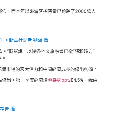
佈，而本年以來游客招待量已跨越了2000萬人
）。新華社記者 劉瀟 攝
”戴斌說，以後各地文旅融會已從“詩和遠方”
用。
費市場的宏大潛力和中國經濟成長的傑出勢頭。
局傑出，第一季度經濟增
包養網ppt
加4.5%，緣由
楊青 攝