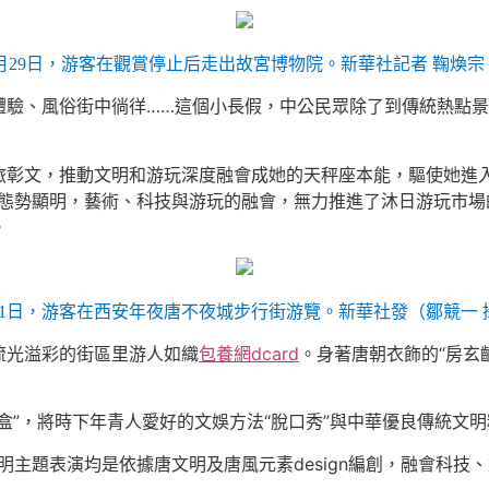
月29日，游客在觀賞停止后走出故宮博物院。新華社記者 鞠煥宗
、風俗街中徜徉……這個小長假，中公民眾除了到傳統熱點景
文，推動文明和游玩深度融會成她的天秤座本能，驅使她進入
長態勢顯明，藝術、科技與游玩的融會，無力推進了沐日游玩市場
。
月1日，游客在西安年夜唐不夜城步行街游覽。新華社發（鄒競一 
光溢彩的街區里游人如織
包養網dcard
。身著唐朝衣飾的“房玄
”，將時下年青人愛好的文娛方法“脫口秀”與中華優良傳統文明
明主題表演均是依據唐文明及唐風元素design編創，融會科技