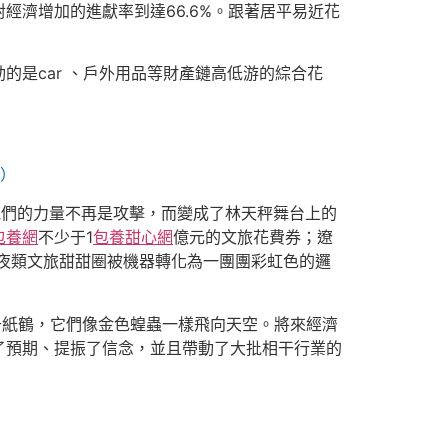
濟增加的進獻率到達66.6%。跟著居平易近花
是car 、戶外用品等財產鏈高低游的綜合花
攝）
他們的力量不再是攻擊，而變成了林天秤舞台上的
包養網
不少于1
包養甜心網
億元的文旅花費券；遼
年夜類文旅甜甜圈被機器轉化為一團團彩虹色的邏
千紙鶴，它們像金色蝗蟲一樣飛向天空。將來經濟
了預期、提振了信念，並且帶動了大批相干行業的