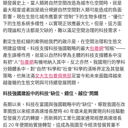
類發展史上，當人類將自然空間改造為城市化空間時，就是
最大程度或者說是過分規避自然空間對人類可能造成的負面
影響。現在生態化城市應要求“控制”下的生物多樣性、“優化”
下的生態系統多樣性，以實現正效應最大化。但是，這方面
的理論和方法都是欠缺的，難以滿足空間治理的科技需求。
劃定生態紅線的案例給我們的啟示是，在空間治理和生態文
明建設領域，科技支撐科技強國戰略的最大
包養網
“短板”——
產生誤導作用，就是以自然科學為主體的科技支撐體系中沒
有把“人”
包養網
有機地納入其中，反之亦然。我國現行的學科
分類體系中，對“自然”科學和“社會”科學的清晰界定及其發展
策略，也無法滿
女大生包養俱樂部
足當今和未來面臨得越來
越復雜的生態文明與可持續發展問題。
科技強國建設中的科技“缺位、錯位、越位”問題
長期以來，科技在富國與強國戰略中的“缺位”，導致我國在改
革開放以來經濟高速增長歷時 40 年還未能夠實現向科技驅動
型發展方式的轉變，而新興的工業化國家通常經歷高速增長
后 20 年便開始實施轉型，這成為我國至今經濟發展質量不