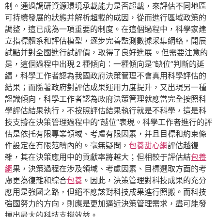
制。通過調研資源環境承載能力是否超載，來評估不同地區
可持續發展的狀態并解析超載的成因，從而進行區域政策的
調整，這已成為一項重要的制度。在這個過程中，科學家建
立指標體系和評估模型，逐步完善監測數據采集網絡，開展
試點并對全國進行試評價，取得了良好進展 。但需要注意的
是，這個過程中出現 2 種傾向：一種傾向是“缺位”判斷的延
續，科學工作者認為我國政府決策管理不會真用科學評估的
結果；而隨著政府對評估成果運用力度提升，又出現另一種
認識傾向，科學工作者認為政府決策管理就應當完全按照科
學評估結果執行，不按照評估結果執行就是不科學，這是科
技支撐在決策管理過程中的“越位”表現。科學工作者進行的評
估是依托有限專業領域、考慮有限因素，并且目標和約束條
件設定在有限范疇內的。毫無疑問，
包養甜心網
評估越復
雜，其在決策應用中的貢獻率將越大；但相較于評估結
包養
網
果，決策過程在涉及領域、考慮因素、目標選取方面的考
慮更為復雜和綜合
包養
。因此，決策管理對科技成果的充分
應用是強國之路，但絕不應該對科技成果進行照搬。而科技
強國努力的方向，則應是更加逼近決策管理需求，盡可能發
揮出最大的科技支撐效益。