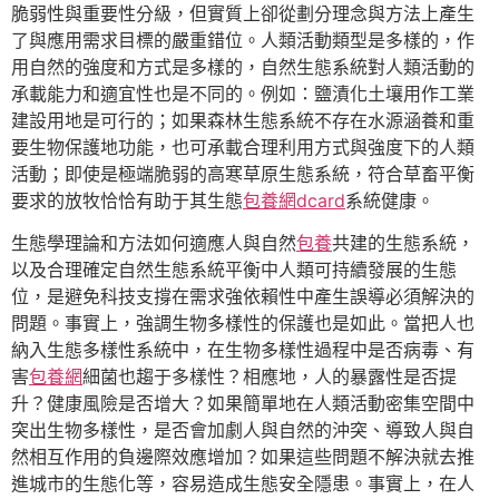
脆弱性與重要性分級，但實質上卻從劃分理念與方法上產生
了與應用需求目標的嚴重錯位。人類活動類型是多樣的，作
用自然的強度和方式是多樣的，自然生態系統對人類活動的
承載能力和適宜性也是不同的。例如：鹽漬化土壤用作工業
建設用地是可行的；如果森林生態系統不存在水源涵養和重
要生物保護地功能，也可承載合理利用方式與強度下的人類
活動；即使是極端脆弱的高寒草原生態系統，符合草畜平衡
要求的放牧恰恰有助于其生態
包養網dcard
系統健康。
生態學理論和方法如何適應人與自然
包養
共建的生態系統，
以及合理確定自然生態系統平衡中人類可持續發展的生態
位，是避免科技支撐在需求強依賴性中產生誤導必須解決的
問題。事實上，強調生物多樣性的保護也是如此。當把人也
納入生態多樣性系統中，在生物多樣性過程中是否病毒、有
害
包養網
細菌也趨于多樣性？相應地，人的暴露性是否提
升？健康風險是否增大？如果簡單地在人類活動密集空間中
突出生物多樣性，是否會加劇人與自然的沖突、導致人與自
然相互作用的負邊際效應增加？如果這些問題不解決就去推
進城市的生態化等，容易造成生態安全隱患。事實上，在人