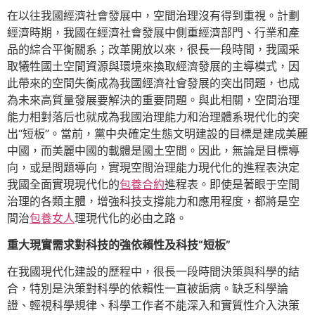
在以往我國經濟社會發展中，空間治理沒有得到重視。計劃
經濟時期，我國在經濟社會發展中側重經濟部門、行業和產
品的綜合平衡關系；改革開放以來，很長一段時間，我國采
取犧牲國土空間資源與環境來換取經濟發展的主導模式，因
此帶來的空間失衡成為我國經濟社會發展的突出問題，也成
為未來高質量發展要解決的重要問題。與此相關，空間治理
能力相對落后也就成為我國治理能力和治理體系現代化的突
出“短板”。當前，黨中央確定生態文明建設的目標是建成美麗
中國，而美麗中國的載體是國土空間。因此，無論是目標導
向，或是問題導向，實現空間治理能力現代化的進程表決定
我國全面實現現代化的
包養合約
進程表。即使是著眼于空間
治理的各類主體，增強科技支撐能力和應用程度，都將是空
間治
包養女人
理現代化的必由之路。
重大現實需求對科技的強依賴性及科技“短板”
在我國現代化建設的歷程中，很長一段時間決策與科學的結
合，特別是決策對科學的依賴性一直被詬病。缺乏科學論
證、輕視科學規律、科學工作者不能深入和實質性介入決策