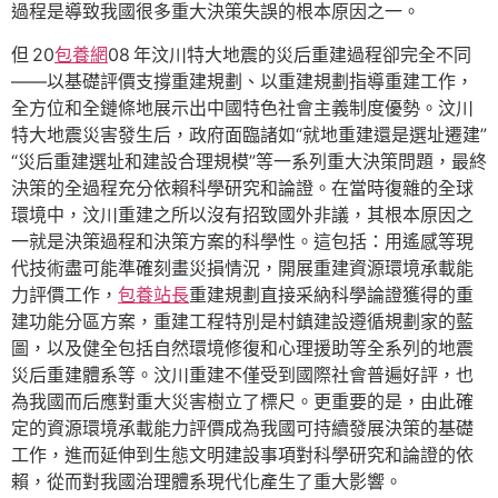
過程是導致我國很多重大決策失誤的根本原因之一。
但 20
包養網
08 年汶川特大地震的災后重建過程卻完全不同
——以基礎評價支撐重建規劃、以重建規劃指導重建工作，
全方位和全鏈條地展示出中國特色社會主義制度優勢。汶川
特大地震災害發生后，政府面臨諸如“就地重建還是選址遷建”
“災后重建選址和建設合理規模”等一系列重大決策問題，最終
決策的全過程充分依賴科學研究和論證。在當時復雜的全球
環境中，汶川重建之所以沒有招致國外非議，其根本原因之
一就是決策過程和決策方案的科學性。這包括：用遙感等現
代技術盡可能準確刻畫災損情況，開展重建資源環境承載能
力評價工作，
包養站長
重建規劃直接采納科學論證獲得的重
建功能分區方案，重建工程特別是村鎮建設遵循規劃家的藍
圖，以及健全包括自然環境修復和心理援助等全系列的地震
災后重建體系等。汶川重建不僅受到國際社會普遍好評，也
為我國而后應對重大災害樹立了標尺。更重要的是，由此確
定的資源環境承載能力評價成為我國可持續發展決策的基礎
工作，進而延伸到生態文明建設事項對科學研究和論證的依
賴，從而對我國治理體系現代化產生了重大影響。