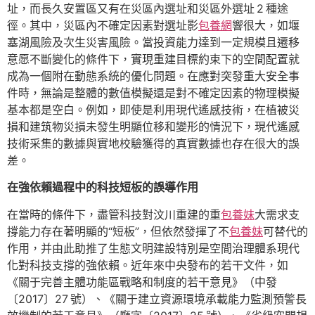
址，而長久安置區又有在災區內選址和災區外選址 2 種途
徑。其中，災區內不確定因素對選址影
包養網
響很大，如堰
塞湖風險及次生災害風險。當投資能力達到一定規模且遷移
意愿不斷變化的條件下，實現重建目標約束下的空間配置就
成為一個附在動態系統的優化問題。在應對突發重大安全事
件時，無論是整體的數值模擬還是對不確定因素的物理模擬
基本都是空白。例如，即使是利用現代遙感技術，在植被災
損和建筑物災損未發生明顯位移和變形的情況下，現代遙感
技術采集的數據與實地校驗獲得的真實數據也存在很大的誤
差。
在強依賴過程中的科技短板的誤導作用
在當時的條件下，盡管科技對汶川重建的重
包養妹
大需求支
撐能力存在著明顯的“短板”，但依然發揮了不
包養妹
可替代的
作用，并由此助推了生態文明建設特別是空間治理體系現代
化對科技支撐的強依賴。近年來中央發布的若干文件，如
《關于完善主體功能區戰略和制度的若干意見》（中發
〔2017〕27 號）、《關于建立資源環境承載能力監測預警長