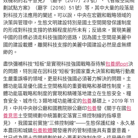
效機制的若干意見》（廳字〔2017〕25 號）、《省級空間規
劃試點方案》（廳字〔2016〕51 號）等，其中大量的段落是
對科技方法應用的闡述。可以說，中央在宏觀和戰略領域的
決策與管理中，生態文明建設特別是國土空間開發保護制度
的形成對科技支撐的依賴程度前所未有；反過來，實現美麗
中國的目標必須走科技強國的道路，因為國土空間是美麗中
國的建設載體，離開科技支撐的美麗中國建設必然是虛無縹
緲的。
盡快彌補科技“短板”是實現科技強國戰略亟待解
包養網ppt
決
的問題，特別是在因科技“短板”對國家重大決策和戰略行動產
生嚴重誤導的領域，更是科技強國必須著力解決的問題。主
體功能區是優化國土空間格局的重要戰略和基礎性制度，主
體功能區戰略和制度的實現和精確落地建立在生態安全、糧
食安全、城市化 3 類地域功能確定的
包養
基礎上。2019 年 11
月，中共中央辦公廳和國務院辦公廳印
包養
發《關于在國
包
養意思
土空間規劃中統籌劃定落實三條控制線的指導意
見》，我國當前實施“三條控制線”——生態保護紅線、永久基
本農田和城鎮
包養軟體
開發邊界的管制措施具有重要意義，
并已成為國土空間規劃的核心要素和強制內容，這是優化國