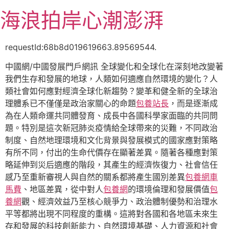
跳
海浪拍岸心潮澎湃
至
主
要
requestId:68b8d019619663.89569544.
內
中國網/中國發展門戶網訊 全球變化和全球化在深刻地改變著
容
我們生存和發展的地球，人類如何適應自然環境的變化？人
類社會如何應對經濟全球化新趨勢？變革和健全新的全球治
理體系已不僅僅是政治家關心的命題
包養站長
，而是逐漸成
為在人類命運共同體發育、成長中各國科學家面臨的共同問
題。特別是這次新冠肺炎疫情給全球帶來的災難，不同政治
制度、自然地理環境和文化背景與發展模式的國家應對策略
有所不同，付出的生命代價存在顯著差異。隨著各種應對策
略延伸到災后適應的階段，其產生的經濟恢復力、社會信任
感乃至重新審視人與自然的關系都將產生國別差異
包養網車
馬費
、地區差異，從中對人
包養網
的環境倫理和發展價值
包
養網
觀、經濟效益乃至核心競爭力、政治體制優勢和治理水
平等都將出現不同程度的重構。這將對各國和各地區未來生
存和發展的科技創新能力、自然環境基礎、人力資源和社會