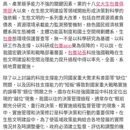
高、產業競爭能力不強的關鍵因素。黨的十八
女大生包養俱
樂部
大以來，在生態文明建設等領域開始形成決策對科學的
強依賴，生態文明的一系列重大改革，包括自然資源資產負
債表、資源環境承載能力監測預警機制、綠色國民經濟核算
體系與生態補償、主體功能區制度和國土空間規劃體系、生
包養
態環境保護督查等，無一不是以科學研究為基礎、以科
研工作為支撐、以科研成
包養app
果為保障的。可以說，在
我國宏觀決策和戰略部署層面，
包養站長
科技強國戰略在生
態文明建設和空間治理能力提升過程中得以率先、全面、系
統地貫徹實施。
除了以上討論的科技支撐能力同國家重大需求有差距等“缺位”
問題，以及因科技支撐能力的“短板”導致對國家重大戰略實施
的誤導等“錯位”問題之外，還存在科技強國建設中科技定位出
現的“越位”現象。我國以往的決策管理過程，通常存在“輕前
期充分研究、重行政決策、輕實施過程監督管理”的現象。其
中，實施管理和決策修訂是科學決策和行動的重要保障。在
生態文明建設中，為了使區域政策能夠結合各地發展的實際
情況并及時調整優化，政府必須建立監督、評估和調整的機