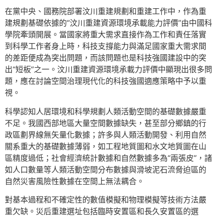
在黨中央、國務院部署汶川重建規劃和重建工作中，作為重
建規劃基礎依據的“汶川重建資源環境承載能力評價”由中國科
學院牽頭開展。當國家將重大需求直接作為工作和責任落實
到科學工作者身上時，科技支撐能力與滿足國家重大需求間
的差距便成為突出問題，而該問題也是科技強國建設中的突
出“短板”之一。汶川重建資源環境承載力評價中顯現出很多問
題，應在討論空間治理現代化的科技強國適應策略中予以重
視。
科學認知人居環境和科學規劃人類活動空間的基礎數據嚴重
不足。我國西部地區大量空間數據缺失，甚至部分鄉鎮的行
政區劃界線無矢量化數據；許多與人類活動開發、利用自然
關系重大的基礎數據薄弱，如工程地質圖和水文地質圖在山
區精度過低；社會經濟統計數據和自然數據多為“兩張皮”，諸
如人口數量等人類活動空間分布數據與滑坡泥石流脅迫區的
自然災害風險性數據在空間上無法耦合。
對基本過程和不確定性的數值模擬和物理模擬等技術方法嚴
重欠缺。災后重建選址包括臨時安置區和長久安置區的選