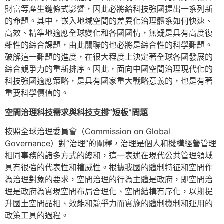
財富等產生鏈條式影響，因此必將給科技強國提出一系列新
的命題。其中，嵌入地域空間的差異化治理體系如何快速、
高效、精準地適應全球變化和各國國情，無疑是具有高度復
雜性的綜合課題，由此關聯的也必將是綜合性的科學難題。
破解這一難題的進度，在很大程度上決定著全球各國發展的
綜合競爭力的重新排序。因此，面向中國空間治理現代化的
科技強國適應策略，是具有國家重大戰略意義的，也是有著
重要科學價值的。
空間治理科技需求與科技支撐“短板”問題
按照全球治理委員會（Commission on Global
Governance）對“治理”的闡釋，治理是個人和機構經營管理
相同事務的諸多方式的總和，這一表述在現代公共管理領域
具有很強的代表性和權威性。根據我國的體制特征和空間作
為治理對象的要求，空間治理的行為主體是政府，即空間治
理是政府為實現空間布局合理化、空間結構有序化，以期提
升國土空間品相、效能和競爭力而實施的體制機制和運用的
政策工具的過程。