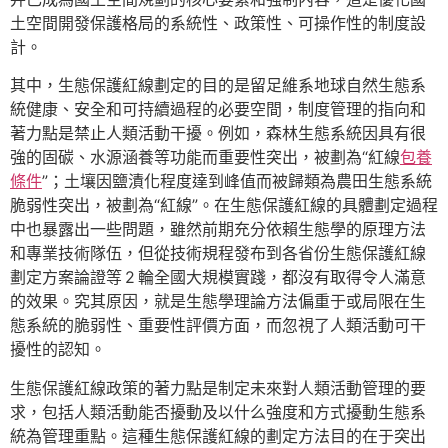
土空間開發保護格局的系統性、政策性、可操作性的制度設
計。
其中，生態保護紅線劃定的目的是留足維系地球自然生態系
統健康、安全和可持續過程的必要空間，制度管理的指向和
著力點是禁止人類活動干擾。例如，森林生態系統因具有很
強的固碳、水源涵養等功能而重要性突出，被劃為“紅線
包養
條件
”；土壤因鹽漬化程度達到峰值而被歸類為農田生態系統
脆弱性突出，被劃為“紅線”。在生態保護紅線的具體劃定過程
中也暴露出一些問題，雖然前期充分依賴生態學的原理方法
和專業技術隊伍，但從技術規程發布到各省份生態保護紅線
劃定方案論證等 2 輪全國大規模實踐，都沒有取得令人滿意
的效果。究其原因，就是生態學理論方法偏重于或局限在生
態系統的脆弱性、重要性評價方面，而忽視了人類活動可干
擾性的認知。
生態保護紅線政策的著力點是制定未來對人類活動管理的要
求，包括人類活動能否擾動及以什么強度和方式擾動生態系
統為管理重點。這種生態保護紅線的劃定方法目的在于突出