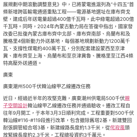
展規劃中期滾動調整意見》中，已將蒙電進滬列為“十四五”首
條新增跨區輸電通道重點工程——電源基地選址在庫布齊戈
壁，建成后年送電量超過400億千瓦時，此中綠電超過200億
千瓦時。同時，2024年內蒙古動力局在答復中指出，國家發
改委已批復內蒙古庫布齊中北部、庫布齊南部、烏蘭布和及
騰格里4個新動力外送基地，每個基地規劃新動力1200萬千
瓦、支撐性煤電約400萬千瓦，分別配套建設蒙西至京津
冀、庫布齊至上海、烏蘭布和至京津冀魯、騰格里至江西4條
特高壓外送通道。
廣東
廣東潮州500千伏韓汕線甲乙線遷改任務
近日，經過近半年的攻堅克難，廣東潮州供電局500千伏
親
子空間設計
韓汕線甲乙線遷改任務并通過驗收。遷改工程自
往年9月開工，于本年3月3日順利完成。工程重要對500千伏
韓汕線#116-#119段進行改革，包含撤除舊塔2基，新建雙回
耐張鋼管組合塔3基，新建線路長度約1.3千米，從
侘寂風
頭
放緊線長度約2.3千米，工程總投資約3千萬元。