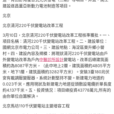
建設遂昌蓋亞新動力電池制造等項目。
北京
北京清河220千伏變電站改革工程
3月10日，北京清河220千伏變電站改革工程核準獲批。一、
項目名稱：清河220千伏變電站改革工程。二、建設單位：
國網北京市電力公司。三、建設地點：海淀區東升鄉小營
村。四、建設內容及規模：將現狀清河220千伏變電站由戶
外變電站改革為戶內
中醫診所設計
變電站，改革后總建筑面
積約為8087平方米，（此中地上2層，建筑面積約4805平方
米，地下1層，建筑面積約3282平方米）。安裝3臺180兆伏
安有載調壓變壓器，系統計劃堅持不變。新建電力地道約
0.023千米，應用現狀及新建電力地道從頭敷設電纜折單長度
約4.137千米。五、投資情況：項目總投資43778萬元,所有的
由你單位自籌解決。
北京馬坊110千伏變電站主變增容工程