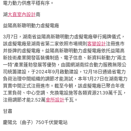
電力動力供應平穩有序。
湖
大直室內設計
南
益陽高新聰明動力虛擬電廠
3月7日，湖南省益陽高新聰明動力虛擬電廠舉行揭牌儀式，
該虛擬電廠是湖南省第二家依照市場規則
客變設計
注冊進市
并掛牌的虛擬電廠。益陽高新聰明動力虛擬電廠依托益陽高
新技術產業開發區裝備制造、電子信息、新資料新動力“兩主
一特”產業蓬勃發展等優勢，由國網湖南綜合動力服務無限公
司統籌建設，于2024年9月啟動建設，12月18日通過省電力
負荷治理中間組織的調節才能測試，本年1月27日在湖南電力
買賣中間正式注冊進市。截至今朝，該虛擬電廠已聚合年夜
工業負荷、中心空調、充換電設施等各類資源21.39萬千瓦，
注冊調節才能2.52萬
會所設計
千瓦。
甘肅
慶陽北（曲子）750千伏變電站