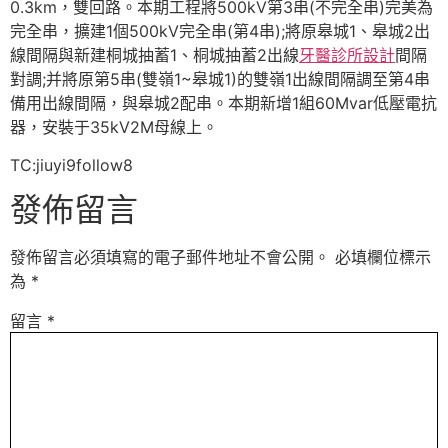
0.3km，雙回路。本期工程將500kV第3串(不完全串)完美為
完全串，擴建1個500kV完全串(第4串);將原皋城1、皋城2出
線間隔與新建桐城抽蓄1、桐城抽蓄2出線
牙醫診所設計
間隔
對調;并將原第5串(雙嶺1~皋城1)的雙嶺1出線間隔調至第4串
備用出線間隔，與皋城2配串。本期新增1組60Mvar低壓電抗
器，安裝于35kV2M母線上。
TC:jiuyi9follow8
發佈留言
發佈留言必須填寫的電子郵件地址不會公開。
必填欄位標示
為
*
留言
*