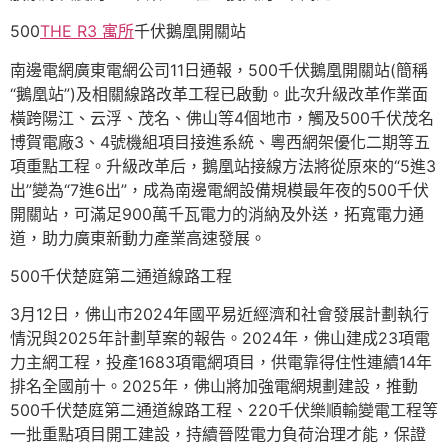
500
THE R3 寓所
千伏鵝凰開關站
南邊電網廣東電網公司11日通報，500千伏鵝凰開關站(簡稱
“鵝凰站”)及相關線路改革工程已啟動。此次升級改革作業面
橫跨陽江、云浮、茂名、佛山等4個地市，觸及500千伏茂名
博賀電廠3、4號機組項目接進系統、粵西網架優化二期等五
項重點工程。升級改革后，鵝凰站接線方法將從原來的“5進3
出”變為“7進6出”，成為南邊電網設備規模最年夜的500千伏
開關站，可滿足900萬千瓦電力的消納及外送，拓寬電力通
道，助力廣東新動力產業高速發展。
500千伏楚庭第二通道線路工程
3月12日，佛山市2024年國平易近經濟和社會發展計劃執行
情況與2025年計劃草案的報告。2024年，佛山建成23項電
力主網工程，投產1683項電網項目，供電靠得住性連續14年
排名全國前十。2025年，佛山將加強電網規劃建設，推動
500千伏楚庭第二通道線路工程、220千伏樂順輸變電工程等
一批重點項目開工建設，持續晉陞電力負荷治理才能，保證