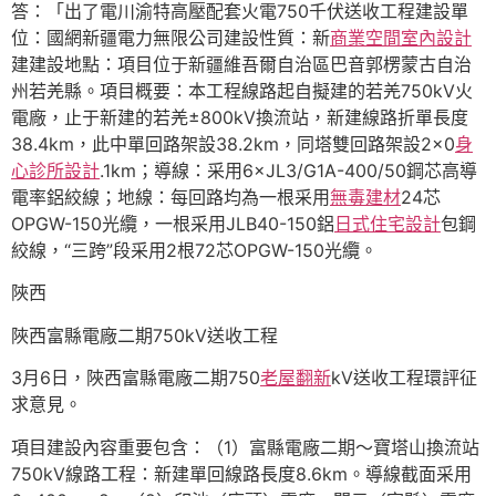
答：「出了電川渝特高壓配套火電750千伏送收工程建設單
位：國網新疆電力無限公司建設性質：新
商業空間室內設計
建建設地點：項目位于新疆維吾爾自治區巴音郭楞蒙古自治
州若羌縣。項目概要：本工程線路起自擬建的若羌750kV火
電廠，止于新建的若羌±800kV換流站，新建線路折單長度
38.4km，此中單回路架設38.2km，同塔雙回路架設2×0
身
心診所設計
.1km；導線：采用6×JL3/G1A-400/50鋼芯高導
電率鋁絞線；地線：每回路均為一根采用
無毒建材
24芯
OPGW-150光纜，一根采用JLB40-150鋁
日式住宅設計
包鋼
絞線，“三跨”段采用2根72芯OPGW-150光纜。
陜西
陜西富縣電廠二期750kV送收工程
3月6日，陜西富縣電廠二期750
老屋翻新
kV送收工程環評征
求意見。
項目建設內容重要包含：（1）富縣電廠二期～寶塔山換流站
750kV線路工程：新建單回線路長度8.6km。導線截面采用