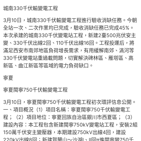
城南330千伏輸變電工程
3月10日，城南330千伏輸變電工程進行驗收消缺任務。今朝
全站一次、二次作業均已完成，驗收消缺任務已完成45%。
本次承建的城南330千伏變電站工程，新建2臺500兆伏安主
變、330千伏出線2回、110千伏出線16回。工程投運后，將
滿足西安市南郊地區負荷增長需求，有用緩解南郊、滈河等
330千伏變電站重過載問題，切實解決碑林區、雁塔區、高
新區、曲江新區等區域的電力負荷缺口。
寧夏
寧夏閩寧750千伏輸變電工程
3月10日，寧夏閩寧750千伏輸變電工程初次環評信息公開。
一、項目概況（1）項目名稱：寧夏閩寧750千伏輸變電工
程；（2）項目地位：寧夏回族自治區銀川市西夏區；（3）
建設內容：本工程包含新建閩寧750kV變電站工程，安裝2組
150萬千伏安主變壓器，本期建設750kV出線4回，建設
220kV出線8回；新建賀蘭山～沙湖Ⅰ、Ⅱ回π進閩寧變750千