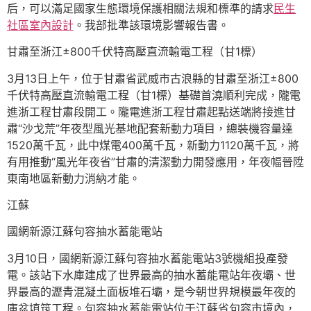
后，可以滿足國家生態環境保護相關法規和標準的請求
民生
社區室內設計
。我部批準該環境影響報告書。
甘肅至浙江±800千伏特高壓直流輸電工程（甘1標）
3月13日上午，位于甘肅省武威市古浪縣的甘肅至浙江±800
千伏特高壓直流輸電工程（甘1標）基礎首澆順利完成，隴電
進浙工程甘肅段開工。隴電進浙工程甘肅起點送端將接進甘
肅“沙戈荒”年夜型風光基地配套新動力項目，總裝機容量達
1520萬千瓦，此中煤電400萬千瓦，新動力1120萬千瓦，將
有用推動“風光年夜省”甘肅的清潔動力開發應用，年夜幅晉陞
東南地區新動力消納才能。
江蘇
國網新源江蘇句容抽水蓄能電站
3月10日，國網新源江蘇句容抽水蓄能電站3號機組投產發
電。該站下水庫建成了世界最高的抽水蓄能電站年夜壩、世
界最高的瀝青混凝土面板堆石壩，是今朝世界規模最年夜的
庫盆填筑工程。句容抽水蓄能電站位于江蘇省句容市境內，