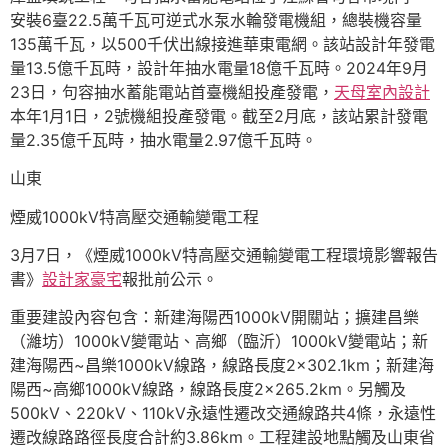
安裝6臺22.5萬千瓦可逆式水泵水輪發電機組，總裝機容量
135萬千瓦，以500千伏出線接進華東電網。該站設計年發電
量13.5億千瓦時，設計年抽水電量18億千瓦時。2024年9月
23日，句容抽水蓄能電站首臺機組投產發電，
天母室內設計
本年1月1日，2號機組投產發電。截至2月底，該站累計發電
量2.35億千瓦時，抽水電量2.97億千瓦時。
山東
煙威1000kV特高壓交通輸變電工程
3月7日，《煙威1000kV特高壓交通輸變電工程環境影響報告
書》
設計家豪宅
報批前公示。
重要建設內容包含：新建海陽西1000kV開關站；擴建昌樂
（濰坊）1000kV變電站、高鄉（臨沂）1000kV變電站；新
建海陽西~昌樂1000kV線路，線路長度2×302.1km；新建海
陽西~高鄉1000kV線路，線路長度2×265.2km。另觸及
500kV、220kV、110kV永遠性遷改交通線路共4條，永遠性
遷改線路路徑長度合計約3.86km。工程建設地點觸及山東省