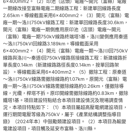
6×400mm2。（2）印池（店頭）電廠～開元（富縣）電廠
一期線改接至富縣電廠二期線路工程：新建單回線路長度
2.65km。導線截面采用6×400mm2。（3）開元（富縣）電
廠一期～洛川750kV線路工程：新建單回線路長度30.6km，
開元（富縣）電廠一期側應用原印池（店頭）電廠～開元
（富縣）電廠一期750kV線路終端塔1基，洛川變側應用秦道
～洛川750kVⅠ回線路3.189km。導線截面采用
6×400mm2。（4）開元（富縣）電廠一期～洛川Ⅰ回750kV
線路與洛川～秦道Ⅰ回750kV線路搭接線路工程：新建線路折
單長度0.14km（新建線路路徑長度0.14km，按單回路架
設）。導線截面采用6×400mm2。（5）撤除工程：原秦道
～洛川750kV線路需撤除線路約1.07km，原開元（富縣）電
廠一期～洛川750kV線路需撤除線路約0.26km，僅撤除導
線，光纜，桿塔不拆。原印開線需撤除線路約0.83km，撤除
鐵塔1基。項目建設特點結合本項目建設情況及現場調查情
況，本項目特點如下：（1）本項目屬超高壓電網建設項目，
運行期間電壓等級為750kV，屬于《產業結構調整指導目
錄》（2024年本）中鼓勵類建設項目。（2）本項目為輸變
電建設項目，項目觸及延安市富縣、洛川縣。