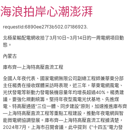
跳
海浪拍岸心潮澎湃
至
主
要
requestId:6890ee27f3b502.07186923.
內
北極星輸配電網收拾了3月10日~3月14日的一周電網項目動
容
態。
內蒙古
庫布齊—上海特高壓直流工程
全國人年夜代表、國家電網無限公司副總工程師兼華東分部
主任楊勇在接收媒體采訪時表現，近三年，華東電網風電、
光伏發電等新動力發電裝機容量年均增長超過40%。楊勇建
議，要強化規劃統籌。堅持年夜型風電光伏基地、先進煤
電、特高壓通道“三位一體、同步建設”原則，加速推進庫布齊
—上海特高壓直流工程等重點工程建設，推動年夜電網與智
能微電網協調發展。庫布齊—上海特高壓直流工程據清楚，
2024年7月，上海市召開會議，此中提到《“十四五”電力發