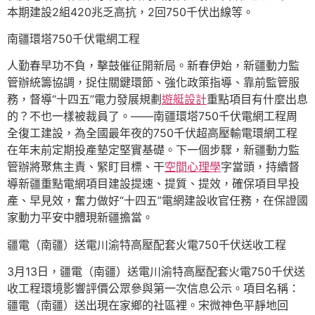
本期建設2組420兆乏高抗，2回750千伏出線等。
南疆環塔750千伏電網工程
人勤春早功不負，擊鼓催征開新局。新春伊始，新疆動力監
管辦統籌協調，捉住關鍵環節、強化政策指導、靠前監管服
務，督導“十四五”電力發展規劃
遊艇設計
重點項目有什麼出息
的？不也一樣被裁員了。——南疆環塔750千伏電網工程周
全復工建設，為全國最年夜的750千伏超高壓輸電環網工程
在年末前定期投產墊定堅實基礎。下一個步驟，新疆動力監
管辦將聚焦主責、緊盯目標、干
空間心理學
字當頭，持續督
導新疆重點電網項目建設提速、提質、提效，確保項目早投
產、早見效，奮力做好“十四五”電網建設收官任務，在保證國
家動力平安中體現新疆擔當。
疆電（南疆）送電川渝特高壓配套火電750千伏送收工程
3月13日，疆電（南疆）送電川渝特高壓配套火電750千伏送
收工程環境影響評價公眾參與第一次信息公示。項目名稱：
疆電（南疆）送出現在家鄉的社區裡。宋微神色平靜地回