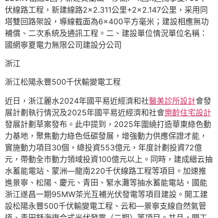
伏線路工程，新建線路2×2.311公里+2×2.147公里，采用同
塔雙回路架設，導線截面為6×400平方毫米；建設相應無功
補償、二次系統及通訊工程。二、建設單位情況單位名稱：
國網寧夏電力無限公司建設分公司
浙江
浙江松陽永豐500千伏輸變電工程
近日，浙江麗水2024年國平易近經濟和社
醫美診所設計
會發
展計劃執行情況及2025年國平易近經濟和社會
樂齡住宅設計
發展計劃草案發布。此中提到，2025年圍繞打造華東綠色動
力基地，聚焦動力綠色低碳發展，增強動力供應保證才能，
實施動力項目30個，總投資553億元，年度計劃投資72億
元，帶動全市動力領域投資100億元以上。同時，建成縉云抽
水蓄能電站、蒙洲—龍南220千伏線路工程等項目。加速推
進景寧、松陽、慶元、青田、緊水灘等抽水蓄能電站，國能
浙江遂昌一期95MW茶光互補光伏發電等項目建設。開工建
設松陽永豐500千伏輸變電工程、云和—景寧支線自然氣管
道、青田舒海復合式光伏發電（二期）等項目。并且，開工