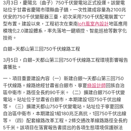
3月3日，慶陽北（曲子）750千伏變電站正式投運。該變電
站位于甘肅省慶陽市環縣曲子鎮，一次性建成容量為2100兆
伏安的750千伏變壓器三臺，初次采用750千伏配電裝置“C”
型布置。建設以來，工程初次在東南
loft風室內設計
地區應用
模塊化2.0建設體系，率先落地一鍵順控、智能巡檢等數字化
技術。
白銀~天都山第三回750千伏線路工程
3月5日，白銀~天都山第三回750千伏線路工程環境影響報告
書獲批。
一、項目重要建設內容（一）新建白銀～天都山第三回750
千伏線路。線路途經甘肅省白銀市、寧夏
綠設計師
回族自治
區中衛市，路徑全長約90千米。（二）擴建白銀750千伏變
電站。站址位于甘肅省白銀市，本期建設1回750千伏出線
等。（三）擴建天都山750千伏變電站。站址位于寧夏回族
自治區中衛市，本期建設1組180兆乏高抗，1回750千伏出線
等。（四）配套線路改革工程。2條交通改革線路路徑全長約
5千米。該項目在落實報告書提出的各項生態環境保護辦法