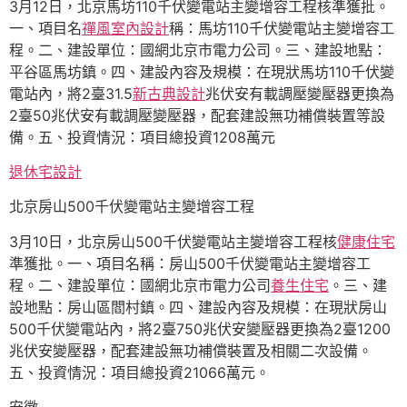
3月12日，北京馬坊110千伏變電站主變增容工程核準獲批。
一、項目名
禪風室內設計
稱：馬坊110千伏變電站主變增容工
程。二、建設單位：國網北京市電力公司。三、建設地點：
平谷區馬坊鎮。四、建設內容及規模：在現狀馬坊110千伏變
電站內，將2臺31.5
新古典設計
兆伏安有載調壓變壓器更換為
2臺50兆伏安有載調壓變壓器，配套建設無功補償裝置等設
備。五、投資情況：項目總投資1208萬元
退休宅設計
北京房山500千伏變電站主變增容工程
3月10日，北京房山500千伏變電站主變增容工程核
健康住宅
準獲批。一、項目名稱：房山500千伏變電站主變增容工
程。二、建設單位：國網北京市電力公司
養生住宅
。三、建
設地點：房山區閻村鎮。四、建設內容及規模：在現狀房山
500千伏變電站內，將2臺750兆伏安變壓器更換為2臺1200
兆伏安變壓器，配套建設無功補償裝置及相關二次設備。
五、投資情況：項目總投資21066萬元。