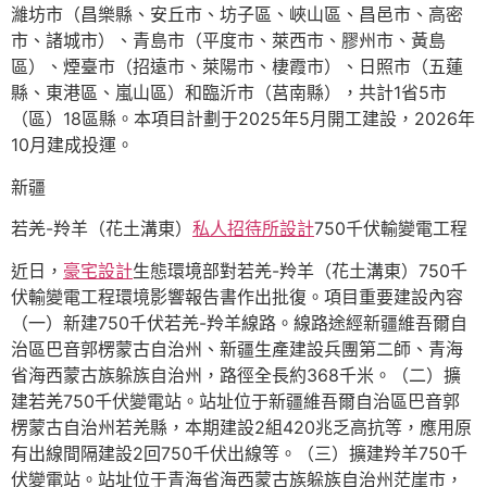
濰坊市（昌樂縣、安丘市、坊子區、峽山區、昌邑市、高密
市、諸城市）、青島市（平度市、萊西市、膠州市、黃島
區）、煙臺市（招遠市、萊陽市、棲霞市）、日照市（五蓮
縣、東港區、嵐山區）和臨沂市（莒南縣），共計1省5市
（區）18區縣。本項目計劃于2025年5月開工建設，2026年
10月建成投運。
新疆
若羌-羚羊（花土溝東）
私人招待所設計
750千伏輸變電工程
近日，
豪宅設計
生態環境部對若羌-羚羊（花土溝東）750千
伏輸變電工程環境影響報告書作出批復。項目重要建設內容
（一）新建750千伏若羌-羚羊線路。線路途經新疆維吾爾自
治區巴音郭楞蒙古自治州、新疆生產建設兵團第二師、青海
省海西蒙古族躲族自治州，路徑全長約368千米。（二）擴
建若羌750千伏變電站。站址位于新疆維吾爾自治區巴音郭
楞蒙古自治州若羌縣，本期建設2組420兆乏高抗等，應用原
有出線間隔建設2回750千伏出線等。（三）擴建羚羊750千
伏變電站。站址位于青海省海西蒙古族躲族自治州茫崖市，