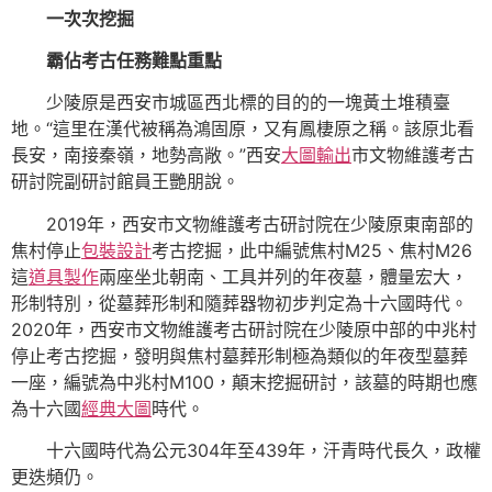
一次次挖掘
霸佔考古任務難點重點
少陵原是西安市城區西北標的目的的一塊黃土堆積臺
地。“這里在漢代被稱為鴻固原，又有鳳棲原之稱。該原北看
長安，南接秦嶺，地勢高敞。”西安
大圖輸出
市文物維護考古
研討院副研討館員王艷朋說。
2019年，西安市文物維護考古研討院在少陵原東南部的
焦村停止
包裝設計
考古挖掘，此中編號焦村M25、焦村M26
這
道具製作
兩座坐北朝南、工具并列的年夜墓，體量宏大，
形制特別，從墓葬形制和隨葬器物初步判定為十六國時代。
2020年，西安市文物維護考古研討院在少陵原中部的中兆村
停止考古挖掘，發明與焦村墓葬形制極為類似的年夜型墓葬
一座，編號為中兆村M100，顛末挖掘研討，該墓的時期也應
為十六國
經典大圖
時代。
十六國時代為公元304年至439年，汗青時代長久，政權
更迭頻仍。