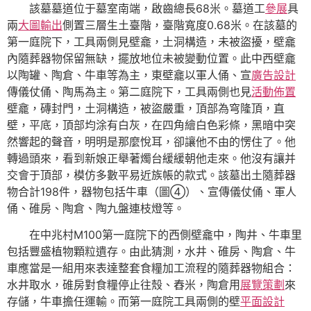
該墓墓道位于墓室南端，啟齒總長68米。墓道工
參展
具
兩
大圖輸出
側置三層生土臺階，臺階寬度0.68米。在該墓的
第一庭院下，工具兩側見壁龕，土洞構造，未被盜擾，壁龕
內隨葬器物保留無缺，擺放地位未被變動位置。此中西壁龕
以陶罐、陶倉、牛車等為主，東壁龕以軍人俑、宣
廣告設計
傳儀仗俑、陶馬為主。第二庭院下，工具兩側也見
活動佈置
壁龕，磚封門，土洞構造，被盜嚴重，頂部為穹隆頂，直
壁，平底，頂部均涂有白灰，在四角繪白色彩條，黑暗中突
然響起的聲音，明明是那麼悅耳，卻讓他不由的愣住了。他
轉過頭來，看到新娘正舉著燭台緩緩朝他走來。他沒有讓并
交會于頂部，模仿多數平易近族帳的款式。該墓出土隨葬器
物合計198件，器物包括牛車（圖④）、宣傳儀仗俑、軍人
俑、碓房、陶倉、陶九盤連枝燈等。
在中兆村M100第一庭院下的西側壁龕中，陶井、牛車里
包括豐盛植物顆粒遺存。由此猜測，水井、碓房、陶倉、牛
車應當是一組用來表達整套食糧加工流程的隨葬器物組合：
水井取水，碓房對食糧停止往殼、舂米，陶倉用
展覽策劃
來
存儲，牛車擔任運輸。而第一庭院工具兩側的壁
平面設計