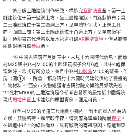
這三處土雕建筑制作細致、構造完
互動裝置
全。第一土
雕建筑位于第一過洞上方，呈三層樓閣狀，門路狀排布；第
二土雕建筑位于第二過洞上方，呈單體衡宇狀，正脊工具
向，面闊三間；第三土雕建筑位于甬道上方，呈單層衡宇
狀，頂部被古代溝渠以及水管道打破
AR擴增實境
，僅見擺佈
兩側對稱直欞
參展
窗。
“在中國古建筑年月圖表中，未見十六國時代信息。而焦
村M25與中兆村M100的土雕建筑模子合計6處，此中4處保
留較好，款式有所分歧，並且中兆村
包裝盒
M100的壁畫、碓
房（圖①）、陶倉，都為研討十六國時代建筑供給了豐盛的
什物材料。”西安市文物維護考古研討院文博館員郭瑞先容，
“中兆村M100的土雕建筑是今朝考古發明的最接近中國傳統
現代
場地佈置
土木建筑的原型實例，彌足可貴。”
在焦村M25的甬道工具兩側小龕內，出土的軍人俑為站
立狀，雙腿略彎，體型較年夜，猜測應為鎮墓類陶俑
模型
。
在過道中出土的綠釉陶器，具有顯明的南邊原因，應遭到東