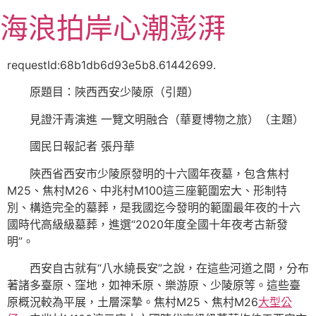
跳
海浪拍岸心潮澎湃
至
主
要
requestId:68b1db6d93e5b8.61442699.
內
原題目：陜西西安少陵原（引題）
容
見證汗青演進 一覽文明融合（華夏博物之旅）（主題）
國民日報記者 張丹華
陜西省西安市少陵原發明的十六國年夜墓，包含焦村
M25、焦村M26、中兆村M100這三座範圍宏大、形制特
別、構造完全的墓葬，是我國迄今發明的範圍最年夜的十六
國時代高級級墓葬，進選“2020年度全國十年夜考古新發
明”。
西安自古就有“八水繞長安”之說，在這些河道之間，分布
著諸多臺原、窪地，如神禾原、樂游原、少陵原等。這些臺
原概況較為平展，土層深摯。焦村M25、焦村M26
大型公