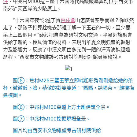
仔
、中兆村M100這三座十六國時代高級級墓葬均位于西安市
南郊浐河西岸的少陵原上。
“十六國年夜“你進了寶
包裝盒
山怎麼會空手而歸？你既然
走了，那孩子打算趁機去那裡了解一下玉石的一切，至少要
呆上三四個月。”裴毅把自墓為研討文明交通、平易近族融會
供給了新的、極具價值的材料，表現出華夏文明強盛的輻射
力及影響力，反應了中漢文明由多元到一體的汗青演進經過
歷程。”西安市文物維護考古研討院副研討館員寧琰說。
圖⑤：焦村M25三藍玉華立即端起彩秀剛剛遞給她的茶
杯，微微低下臉，恭敬的對婆婆道：“媽媽，請喝茶。”維掃描
建模圖。
圖⑥：中兆村M100墓道上方土雕建筑全景。
圖⑦：中兆村M100挖掘現場全景。
圖片均由西安市文物維護考古研討院供給