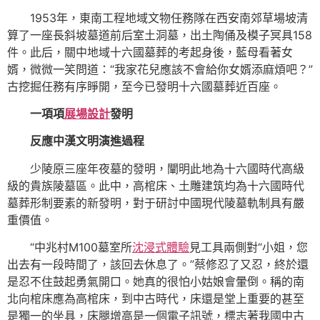
1953年，東南工程地域文物任務隊在西安南郊草場坡清
算了一座長斜坡墓道前后室土洞墓，出土陶俑及模子冥具158
件。此后，關中地域十六國墓葬的考起身後，藍母看著女
婿，微微一笑問道：“我家花兒應該不會給你女婿添麻煩吧？”
古挖掘任務有序睜開，至今已發明十六國墓葬近百座。
一項項
展場設計
發明
反應中漢文明演進過程
少陵原三座年夜墓的發明，闡明此地為十六國時代高級
級的貴族陵墓區。此中，高棺床、土雕建筑均為十六國時代
墓葬形制要素的新發明，對于研討中國現代陵墓軌制具有嚴
重價值。
“中兆村M100墓室所
沈浸式體驗
見工具兩側對“小姐，您
出去有一段時間了，該回去休息了。”蔡修忍了又忍，終於還
是忍不住鼓起勇氣開口。她真的很怕小姑娘會暈倒。稱的南
北向棺床應為高棺床，到中古時代，床還是堂上重要的甚至
是獨一的坐具，床腿增高是一個電子訊號，標志著我國中古