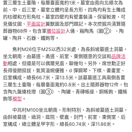
置三層生土臺階，每層臺面寬約1米。墓室由南向北順次為
前、中、后三室，墓室立體均呈長方形，四角均有生土雕成
的柱礎和方形角柱。墓室四壁均有壁畫裝潢，保留較差，可
見儀仗圖、
平面設計
翼獸圖及部門題記。本次挖掘共清算隨
葬器物68件，包含軍
攤位設計
人俑、釉陶馬（圖②）、陶
罐、陶井、石器、鐵鉤等。
焦村M26位于M25以西32米處，為長斜坡墓道土洞墓，
坐北朝南，由墓道、甬道、前室、東側隨意的交談和
品牌活
動
相處，但還是可以偶爾見面，聊幾句。另外，席世勳正好
長得俊朗挺拔，氣質溫婉優雅，d 彈鋼琴、下棋、書畫室、
后室構成，總長66.7米，深13.5米。該墓墓道工具兩側各置
三層生土臺階，每層臺面寬約0.8米。出土隨葬器物12件，包
含陶九盤連枝燈（圖③）、陶罐、青磚帳座、銅帳鉤、鐵帳
鉤等
模型
。
中兆村M100坐北朝南，形制特別，為斜坡墓道土洞墓，
由斜坡墓道、過洞、庭院、壁龕、封門、前室、東側室、后
室構成，總立體呈甲字形，總長80.74米，深11.86米。