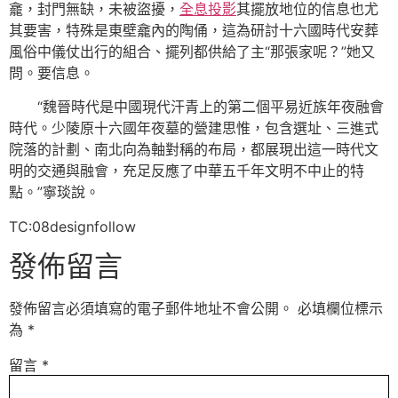
龕，封門無缺，未被盜擾，
全息投影
其擺放地位的信息也尤
其要害，特殊是東壁龕內的陶俑，這為研討十六國時代安葬
風俗中儀仗出行的組合、擺列都供給了主“那張家呢？”她又
問。要信息。
“魏晉時代是中國現代汗青上的第二個平易近族年夜融會
時代。少陵原十六國年夜墓的營建思惟，包含選址、三進式
院落的計劃、南北向為軸對稱的布局，都展現出這一時代文
明的交通與融會，充足反應了中華五千年文明不中止的特
點。”寧琰說。
TC:08designfollow
發佈留言
發佈留言必須填寫的電子郵件地址不會公開。
必填欄位標示
為
*
留言
*