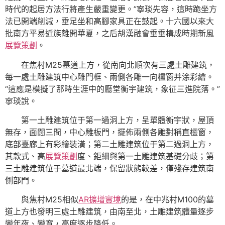
時代的起居方法行將產生嚴重變更。”寧琰先容，這時跪坐方
法已開端削減，垂足坐和高腳家具正在鼓起。十六國以來大
批南方平易近族離開華夏，之后胡漢融會垂垂構成時期新風
展覽策劃
。
在焦村M25墓道上方，從南向北順次有三處土雕建筑，
每一處土雕建筑中心雕門框、兩側各雕一向欞窗并涂彩繪。
“這應是模擬了那時生涯中的廳堂衡宇建筑，象征三進院落。”
寧琰說。
第一土雕建筑位于第一過洞上方，呈單體衡宇狀，屋頂
無存，面闊三間，中心雕板門，擺佈兩側各雕對稱直欞窗，
底部臺廊上有彩繪裝潢；第二土雕建筑位于第二過洞上方，
其款式、高
展覽策劃
度、鉅細與第一土雕建筑基礎分歧；第
三土雕建筑位于墓道最北端，保留狀態較差，僅殘存建筑南
側部門。
與焦村M25相似
AR擴增實境
的是，在中兆村M100的墓
道上方也發明三處土雕建筑，由南至北，土雕建筑體量逐步
變年夜、變寬，高度逐步降低。