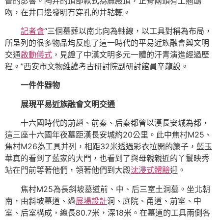
晉的影響。陶井的頂部款式為廡殿頂，正脊兩頭有上翹鴟
吻，在井口邊發明有穿孔的井轱轆。
記者會
“三個墓葬以南北向為軸線，以工具對稱為布局，
所呈列的很多物品均反應了這一時代的平易近族融會與文明
交通
啟動儀式
，見證了中漢文明多元一體的汗青演進經過歷
程。”西安市文物維護考古研討院副研討館員辛龍說。
一件件器物
展現平易近族融會文明交通
十六國時代的前趙、前秦、后秦都曾以漢長安城為都，
這三座十六國年夜墓距漢長安城約20公里。此中焦村M25、
焦村M26為工具并列，相距32米透過彩衣拉開的簾子，藍玉
華真的看到了藍家的大門，也看到了與母親親近的丫鬟映秀
站在門前等著他們，領著他們到大殿
沈浸式體驗
迎。
焦村M25為長斜坡墓道前、中、后三室土洞墓。坐北朝
南，由斜坡墓道、過
展場設計
洞、庭院、甬道、前室、中
室、后室構成，總長80.7米，深18米。在墓道的工具兩側各