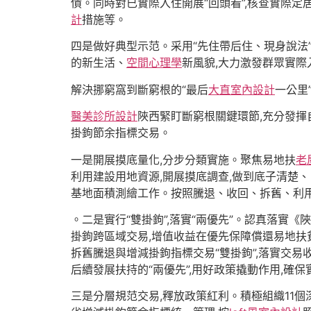
債。同時對已實際入住開展“回頭看”,核查實際定
計
措施等。
四是做好典型示范。采用“先住帶后住、現身說法
的新生活、
空間心理學
新風貌,大力激發群眾實際
解決挪窮窩到斷窮根的“最后
大直室內設計
一公里
醫美診所設計
陜西緊盯斷窮根關鍵環節,充分發
掛鉤節余指標交易。
一是開展摸底量化,分步分類實施。聚焦易地扶
老
利用建設用地資源,開展摸底調查,做到底子清楚
基地面積測繪工作。按照騰退、收回、拆舊、利用
。二是實行“雙掛鉤”,落實“兩優先”。認真落實
掛鉤跨區域交易,增值收益在優先保障償還易地扶
拆舊騰退與增減掛鉤指標交易“雙掛鉤”,落實交易
后續發展扶持的“兩優先”,用好政策撬動作用,確
三是分層規范交易,釋放政策紅利。積極組織11