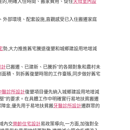
入住的,明確入住時間、搬家費用、促住
天母室內設
、外部環境、配套設施,直觀感受已入住搬遷家庭
宅
勢,大力推進舊宅騰退復墾和城鄉建設用地增減
設計
已搬遷、已建新、已騰拆”的各類對象和農村未
到面積、到拆舊復墾時限的工作臺賬,同步做好舊宅
中醫診所設計
復墾項目優先納入城鄉建設用地增減
堅”的要求。在具體工作中明確實行易地扶貧搬遷
障金,優先用于易地扶貧搬
牙醫診所設計
遷群眾的
域內交
樂齡住宅設計
易政策導向,一方面,加強對全