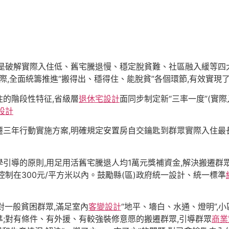
是破解實際入住低、舊宅騰退慢、穩定脫貧難、社區融入緩等四
實際,全面統籌推進“搬得出、穩得住、能脫貧”各個環節,有效實
的階段性特征,省級層
退休宅設計
面同步制定新“三率一度”(實
設計
年行動實施方案,明確規定安置房自交鑰匙到群眾實際入住最長不
引導的原則,用足用活舊宅騰退人均1萬元獎補資金,解決搬遷群
制在300元/平方米以內。鼓勵縣(區)政府統一設計、統一標準
對一般貧困群眾,滿足室內
客變設計
“地平、墻白、水通、燈明”,
準;對有條件、有外援、有較強裝修意愿的搬遷群眾,引導群眾
商業