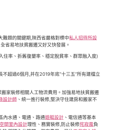
大難題的關鍵期,陜西省嚴格對標中
私人招待所設
現了全省易地扶貧搬遷又好又快發展。
際入住率、拆舊復墾率、穩定脫貧率、群眾融入度)
超過6個月,并在2019年底“十三五”所有建檔立
眾搬家裝修相關人工物流費用。加強易地扶貧搬遷
綠設計師
、統一進行裝修,堅決守住建房和搬家不
小區內水通、電通、路通
遊艇設計
、電信通等基本
空間室內設計
理性、務實裝修,防止裝修
侘寂風
負