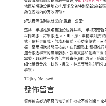
省增減掛鉤節余指標統一管理,按
loft風室內設計
地區新增建設用地安排,要求全省特別是新城(新
鉤在省域內的有效流轉。
解決實際住到能就業的“最后一公里”
堅持一手抓推進項目建設速質并舉,一手抓落實群
以崗定搬、訂單搬遷,人、地、房、業精準對接”
式、依托景區式、勞務派遣式、公益崗位式、三
握一至兩項脫貧發展技能。在具體點上,積極推行
適合搬遷群眾的產業體系、就業支撐和創業平臺,
黨委、政府進一步強化主體責任,細化方案、統籌
細化落實發改、扶貧、農業、林業等職能部門分工
群眾。
TC:jiuyi9follow8
發佈留言
發佈留言必須填寫的電子郵件地址不會公開。
必