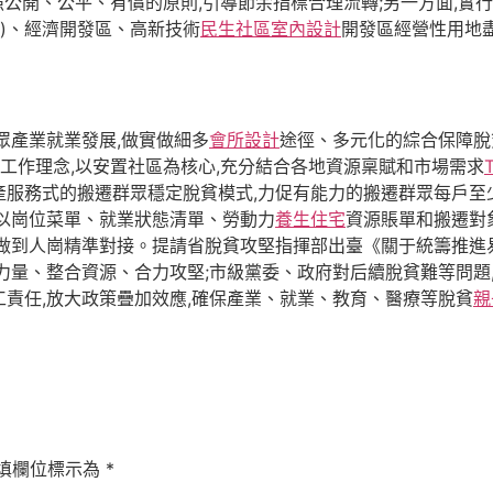
照公開、公平、有償的原則,引導節余指標合理流轉;另一方面,實
區)、經濟開發區、高新技術
民生社區室內設計
開發區經營性用地
眾產業就業發展,做實做細多
會所設計
途徑、多元化的綜合保障脫
的工作理念,以安置社區為核心,充分結合各地資源稟賦和市場需求
產服務式的搬遷群眾穩定脫貧模式,力促有能力的搬遷群眾每戶至
以崗位菜單、就業狀態清單、勞動力
養生住宅
資源賬單和搬遷對
做到人崗精準對接。提請省脫貧攻堅指揮部出臺《關于統籌推進
力量、整合資源、合力攻堅;市級黨委、政府對后續脫貧難等問題
責任,放大政策疊加效應,確保產業、就業、教育、醫療等脫貧
親
填欄位標示為
*