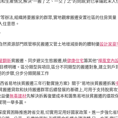
居和生產情況,解決“一搬了之、一交了之”的問題;對已拿鑰匙未
”等辦法,組織將要搬家的群眾,實地觀摩搬遷安置社區的住房質量
入住意愿。
”
揮自然資源部門既管移民搬遷又管土地增減掛鉤的體制優
設計家豪
屋翻新
貧搬遷、同步避災生態搬遷,統
健康住宅
籌其他“
禪風室內
、目標明確。區分類型與項目,區分不同類型的搬遷對象,建立到戶
的步驟,分步分類開展工作
《陜西省易地扶貧搬遷三年行動實施方案》關于“易地扶貧搬遷拆舊
貧搬遷貸款和扶持搬遷群眾后續發展的基礎上,可用于支持脫貧攻
收益優
無毒建材
先解決拆舊復墾成本和籌集易地扶貧搬遷的還款保
保實現一舉多贏。
個深度貧困縣推進跨省交易,切實用足用好國家政策。進一步強化省