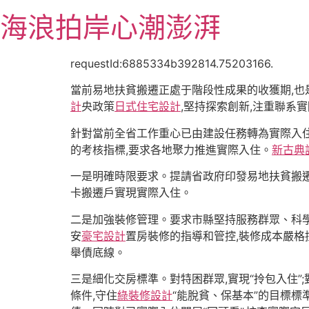
跳
海浪拍岸心潮澎湃
至
主
要
requestId:6885334b392814.75203166.
內
當前易地扶貧搬遷正處于階段性成果的收獲期,也
容
計
央政策
日式住宅設計
,堅持探索創新,注重聯系
針對當前全省工作重心已由建設任務轉為實際入住
的考核指標,要求各地聚力推進實際入住。
新古典
一是明確時限要求。提請省政府印發易地扶貧搬遷三
卡搬遷戶實現實際入住。
二是加強裝修管理。要求市縣堅持服務群眾、科學
安
豪宅設計
置房裝修的指導和管控,裝修成本嚴格控
舉債底線。
三是細化交房標準。對特困群眾,實現“拎包入住”;
條件,守住
綠裝修設計
“能脫貧、保基本”的目標標