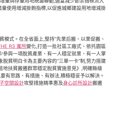
行增量與存量用地統籌聯動,適當減少節余指標流入
盡量使用增減掛鉤指標,以促進城鄉建設用地增減掛
貧模式。在全省面上,堅持“先業后搬、以業促搬、
THE R3 寓所
變化,打造一批社區工廠式、依托園區
少參與一項脫貧產業、有一人穩定就業、有一人掌
象脫貧明白卡為主要內容的“三單一卡”制,努力搭建
易地扶貧搬遷群眾穩定脫貧實施意見》,明確縣級
,要有思路、有措施、有辦法,積極穩妥予以解決。
子空間設計
攻堅措施精準惠及
身心診所設計
搬遷