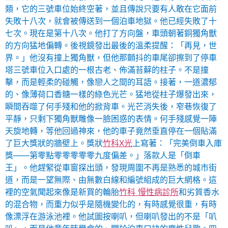
類，它的三號車位始終空著，並且傳說只要有人敢在它面前
失敗十八次，就會被傳送到一個泊車地獄。他已經失敗了十
七次。現在是第十八次。他打了方向盤，車頭朝著銅獨角獸
的方向猛地偏轉。後視鏡發出最後的溫柔提醒：「再見，世
界。」他沒有撞上獨角獸，但他那顫抖的車尾卻擦到了停車
塔三號車位入口處的一根古老、佈滿苔蘚的柱子。不是撞
擊，而是輕柔的碰觸，像戀人之間的耳語。接著，一道濃郁
的、像薄荷口香糖一樣的綠色光芒。猛地從柱子爆發出來，
瞬間吞噬了何手殘和他的掀背車。光芒消失後，窄巷恢復了
平靜，只剩下獨角獸雕像一臉困惑的表情。何手殘感覺一陣
天旋地轉，等他回過神來，他的車子竟然垂直停在一個貼滿
了巨大獎狀的牆壁上。獎狀
竹科X光
上寫著：「完美倒車入庫
獎——第零點零零零零零九度偏差。」落款人是「倒車
王」。他趕緊從車窗探出頭，發現周圍不再是熟悉的城市街
道，而是一望無際、由無數白線和編號組成的巨大網格。這
裡的空氣聞起來像是新買的輪胎
竹科 慢性病診所
和劣質香水
的混合物，而重力似乎是隨機變化的，有時感覺很重，有時
像漂浮在游泳池裡。他試圖按喇叭，但喇叭發出的不是「叭