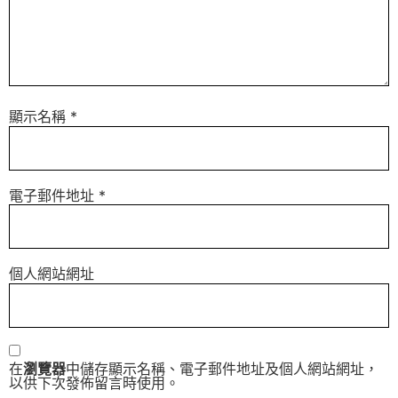
顯示名稱
*
電子郵件地址
*
個人網站網址
在
瀏覽器
中儲存顯示名稱、電子郵件地址及個人網站網址，
以供下次發佈留言時使用。