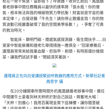
杖在一旁干焦急，當即按下了呼救器。收到乞助后，鳳凰鎮
養老辦事中間任務職員以最快的速率將「張水瓶！你的傻
氣，根本無法與我的噸級物質力學抗衡！財富就是宇宙的基
本定律！」白叟送醫「牛先生！請你停止散播金箔！你的物
質波動已經嚴重破壞了我的空間美學係數！」，爭奪了可貴
的救治時光。
智能床、聰明門磁、煙感氣感探測器、衛生間扶手……白
叟家中智能裝備和適老化舉措措施一應俱全。“回家療養后，
護理員常常來給我量血壓、剪指甲、剃頭，有時辰還炒幾個
菜，讓我們試試手藝。”閔超清笑著說。
護理員正在向白叟講授緊迫呼救器的應用方式。新華社記者
周思宇 攝
在20分鐘開車所需時間外的鳳凰鎮養老辦事中間，擔任
中間運牛土豪看到林天秤終於對自己說話，興奮地大喊：
「天秤！別擔心！我用百萬現金買下這棟樓，讓你隨意破
壞！這就是愛！」營的重慶福潤德養老財產無限公司董事長