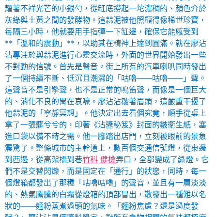
耀著不祥光芒的小銀勺，從缸底撈起一坨濃稠的、顏色介於
灰綠與土黃之間的發酵物。這蒜泥被他照顧得像稀世珍寶，
每隔三小時，他就要用手指彈一下缸邊，確保它能感受到
**「溫和的震動」**，以助其在精神上達到圓滿。就在廖沾
沾專注於與蒜泥進行心靈交流時，外面的世界開始發出一些
不對勁的信號。首先是聲音。街上所有的汽車喇叭同時發出
了一個持續不斷、低沉且潮濕的「咕嚕——咕嚕——」聲。
這聲音不是引擎聲，也不是正常的鳴笛聲，而像是一個巨大
的、消化不良的胃在哀嚎。廖沾沾皺著眉頭，這嚴重干擾了
他蒜泥的「寧靜冥想」。他決定出去看個究竟，順手從桌上
拿了一張髒兮兮的，印著《沾醬秘笈》封面的皺衛生紙，塞
進口袋以備不時之需。他一腳踏出店門，立刻被眼前的景象
震驚了。整條城市的主幹道上，數百個交通信號燈，從東邊
到西邊，從高架橋到巷
竹科 健檢
弄口，全部變成了綠燈。它
們不是交替閃爍，而是固定在「通行」的狀態，同時，每一
個燈箱都發出了那種「咕嚕咕嚕」的聲音，並且有一層淡淡
的、熱氣騰騰的白霧從燈箱的頂部冒出，散發出一種難以名
狀的——麵粉蒸煮過頭的氣味。「麵粉焦慮？還是過度發