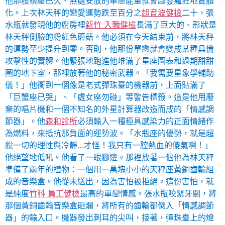
他那股積壓已久、無處安放的單戀能量就會越發瘋狂地實體
化。上次林天秤的戀愛運勢跌至百分之
超音波健檢
二十，張
水瓶就發現他的廚房裡
新竹 入職健檢
長滿了巨大的、形狀是
林天秤側臉的粉紅色蘑菇。他必須在今天結束前，將林天秤
的運勢至少提升到零。否則，他那份單戀就會變成某種具備
攻擊性的實體。他緊張地跑進他堆滿了星座圖表和過期甜甜
圈的地下室，那裡放著他的秘密武器。「我需要星象學輔助
儀！」他衝到一個像是老式彈珠臺的機器前，上面貼滿了
「巨蟹座已哭」、「處女座勿碰」等警告標籤。這是他用廢
棄的唱片機和一個不知名的外星計算器改造而成的「情感調
節器」。他
森和診所
必須輸入一種極具感染力的正面情緒作
為燃料，來抵抗那負面的運勢波。「水瓶座的優勢，就是超
脫一切的理性與冷靜…才怪！我只有一腔熱血的傻氣啊！」
他絕望地低吼。他看了一眼腳邊。那裡放著一個他為林天秤
準備了兩年的禮物：一個用一萬塊小小的天秤座黃銅齒輪組
成的音樂盒。他從未送出，因為害怕被拒絕。這份害怕，就
是純度
竹科 員工健檢
最高的單戀情感。張水瓶咬緊牙關，將
那個黃銅齒輪音樂盒砸爛，將所有的齒輪都倒入「情感調節
器」的輸入口。機器發出刺耳的尖叫，接著，彈珠臺上的燈