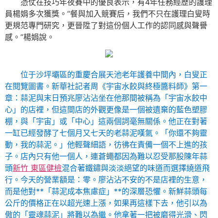
憑仗在技巧年夜賽中的優良表示，有4年任務經歷的護理
員楊娟多次獲獎。“餐與加入競賽后，我們不只在護理白叟時
更規范專門研究，更晉陞了對這份個人工作的認同感與聲譽
感。”楊娟說。
位于沙坪壩區的重慶合展天池老年護養中間內，白叟正
在閱覽圖書。新華社記者周《宇宙水餃與終極醬料師》第一
章：蒜泥與末日預兆廖沾沾坐在他那間被稱為「宇宙水餃中
心」的店裡，但這間店的外觀更像是一個被遺棄的藍色塑膠
棚，與「宇宙」或「中心」這兩個詞毫無關係。他正在對著
一缸已經發酵了七個月又七天的老蒜泥嘆氣。「你還不夠靈
動，我的蒜泥。」他輕聲細語，彷彿在責備一個不上進的孩
子。店內只有他一個人，連蒼蠅都因為難以忍受那股陳年蒜
頭
新竹 東區健檢
混合著鐵鏽與淡淡絕望的味道而選擇繞道飛
行。今天的營業額是：零。廖沾沾不安的不是店裡的生意，
而是他對**「蒜泥成本焦慮症」**的深層恐懼。新鮮蒜頭每
公斤的價格正在以超光速上漲，如果再這樣下去，他引以為
傲的「靈魂蒜泥」將難以為繼。他拿著一把被磨得光滑、閃