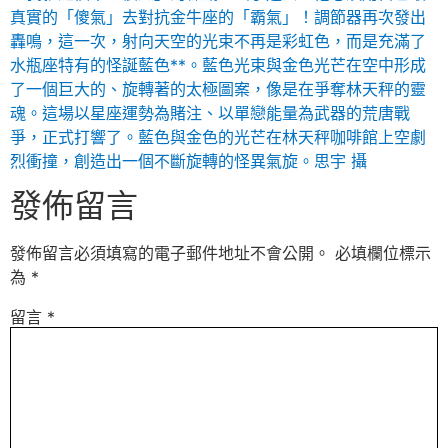
真實的「傻氣」去對抗金牛座的「霸氣」！調節器再次發出
轟鳴，這一次，射向天空的光束不再是彩虹色，而是充滿了
水瓶座特有的怪誕藍色**。藍色光束與金色光芒在空中形成
了一個巨大的、旋轉著的太極圖案，像是在爭奪林天秤的靈
魂。這場以星座運勢為賭注、以單戀能量為武器的荒唐戰
爭，正式打響了。藍色與金色的光芒在林天秤咖啡館上空劇
烈衝撞，創造出一個不斷旋轉的怪異氣旋。思宇 攝
發佈留言
發佈留言必須填寫的電子郵件地址不會公開。
必填欄位標示
為
*
留言
*