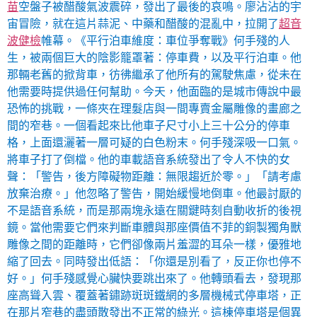
苗
空盤子被醋酸氣波震碎，發出了最後的哀鳴。廖沾沾的宇
宙冒險，就在這片蒜泥、中藥和醋酸的混亂中，拉開了
超音
波健檢
帷幕。《平行泊車維度：車位爭奪戰》何手殘的人
生，被兩個巨大的陰影籠罩著：停車費，以及平行泊車。他
那輛老舊的掀背車，彷彿繼承了他所有的駕駛焦慮，從未在
他需要時提供過任何幫助。今天，他面臨的是城市傳說中最
恐怖的挑戰，一條夾在理髮店與一間專賣金屬雕像的畫廊之
間的窄巷。一個看起來比他車子尺寸小上三十公分的停車
格，上面還灑著一層可疑的白色粉末。何手殘深吸一口氣。
將車子打了倒檔。他的車載語音系統發出了令人不快的女
聲：「警告，後方障礙物距離：無限趨近於零。」「請考慮
放棄治療。」他忽略了警告，開始緩慢地倒車。他最討厭的
不是語音系統，而是那兩塊永遠在關鍵時刻自動收折的後視
鏡。當他需要它們來判斷車體與那座價值不菲的銅製獨角獸
雕像之間的距離時，它們卻像兩片羞澀的耳朵一樣，優雅地
縮了回去。同時發出低語：「你還是別看了，反正你也停不
好。」何手殘感覺心臟快要跳出來了。他轉頭看去，發現那
座高聳入雲、覆蓋著鏽跡斑斑鐵網的多層機械式停車塔，正
在那片窄巷的盡頭散發出不正常的綠光。這棟停車塔是個異