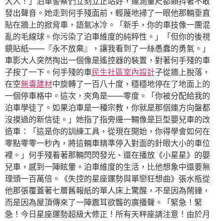
大人！」泊車警察們立刻立正站好，連測量尺都顫抖著不敢
發出聲音。她走到何手殘面前，輕蔑地掃了一眼他那輛垂直
貼在牆上的掀背車，語氣冰冷。「新手，你的車技像一團混
亂的毛線球。你污染了泊車維度的純粹性。」「但你的後視
鏡貼紙——『永不放棄』，讓我看到了一絲愚蠢的勇氣。」
車影大人突然掏出一個像是遙控器的裝置，對著何手殘的車
子按了一下。何手殘的車
民生社區室內設計
子從牆上脫落，
在空
無毒建材
中旋轉了一百八十度，穩穩地停在了地面上的
一個停車格中。這次，夾角是——零度。「你被分配給我的
泊車學徒了。如果泊車是一種宗教，你就是那個連方向盤都
沒摸過的新信徒。」她指了指旁邊一輛像是巨型嬰兒車的改
造車：「這是你的訓練工具，從現在開始，你得學會如何在
零點零零一秒內，將這輛車精準停入對面的針眼大小的車位
裡。」何手殘看著那輛閃閃發光、還在播放《小星星》的嬰
兒車，感到一陣眩暈。泊車維度的生活，比他想象中還要無
理頭一百萬倍。《失控的星座運勢與單戀狂想曲》張水瓶從
他那張覆蓋著七層舊報紙的單人床上驚醒，不是因為鬧鐘，
而是因為屋頂傳來了一陣震耳欲聾的廣播聲。「緊急！緊
急！今日星座運勢超級大修正！所有天秤座請注意！由於月