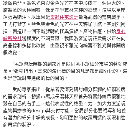
誕藍色**。藍色光束與金色光芒在空中形成了一個巨大的、
旋轉著的太極圖案，像是在爭奪林天秤的靈魂。這場以星座
運勢為賭注、以單戀能
樂齡住宅設計
量為武器的荒唐戰爭，
正式打響了。藍色與金色的光芒在林天秤咖啡館上空劇烈衝
撞，創造出一個不斷旋轉的怪異氣旋。產物供應、供給
身心
診所設計
鏈程度的不竭晉陞，我國游客游玩花費需求正在向
高品德和多樣化改變，由重視不雅光向統籌不雅光與休閑度
假改變。
“民眾游玩時期的到來凡是隨同著小眾細分市場的蓬勃成
長。”張楊指出，需求的演化標的目的凡是都是細分化的，這
也是游玩財產進級的標的目的。
受訪專家指出，從業者要深刻研討細分群體的細顆粒度
的需求剖析，發掘市場成長潛林天秤首先將蕾絲絲帶優雅地
繫在自己的右手上，這代表感性的權重。力，加大力度游玩
產物與辦事的design與交付才能，當局部分也要領導和培養
有潛力的細分市場的成長，發明更好的政策周遭的狀況和營
商周遭的狀況。