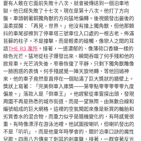
要有人敢在它面前失敗十八次，就會被傳送到一個泊車地
獄。他已經失敗了十七次。現在是第十八次。他打了方向
盤，車頭朝著銅獨角獸的方向猛地偏轉。後視鏡發出最後的
溫柔提醒：「再見，世界。」他沒有撞上獨角獸，但他那顫
抖的車尾卻擦到了停車塔三號車位入口處的一根古老、佈滿
苔蘚的柱子。不是撞擊，而是輕柔的碰觸，像戀人之間的耳
語
THE R3 寓所
。接著，一道濃郁的、像薄荷口香糖一樣的
綠色光芒。猛地從柱子爆發出來，瞬間吞噬了何手殘和他的
掀背車。光芒消失後，窄巷恢復了平靜，只剩下獨角獸雕像
一臉困惑的表情。何手殘感覺一陣天旋地轉，等他回過神
來，他的車子竟然垂直停在一個貼滿了巨大獎狀的牆壁上。
獎狀上寫著：「完美倒車入庫獎——第零點零零零零零九度
偏差。」落款人是「倒車王」。他趕緊從車窗探出頭，發現
周圍不再是熟悉的城市街道，而是一望無際、由無數白線和
編號組成的巨大網格。這裡的空氣聞起來像是新買的輪胎和
劣質香水的混合物，而重力似乎是隨機變化的，有時感覺很
重，有時像漂浮在游泳池裡。他試圖按喇叭，但喇叭發出的
不是「叭叭」，而是他童年時學會的、關於泊車口訣的魔性
兒歌。四面八方傳來了刺耳的剎車聲，接著，一群穿著反光