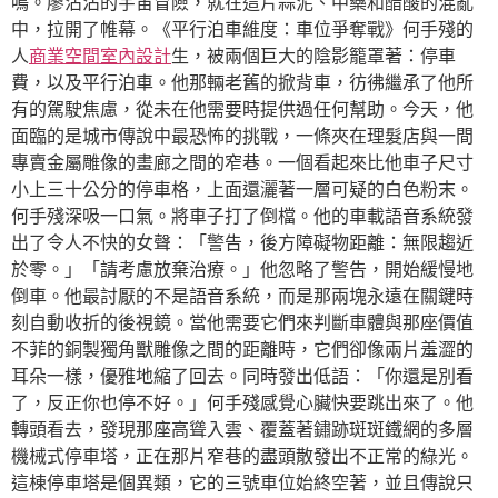
鳴。廖沾沾的宇宙冒險，就在這片蒜泥、中藥和醋酸的混亂
中，拉開了帷幕。《平行泊車維度：車位爭奪戰》何手殘的
人
商業空間室內設計
生，被兩個巨大的陰影籠罩著：停車
費，以及平行泊車。他那輛老舊的掀背車，彷彿繼承了他所
有的駕駛焦慮，從未在他需要時提供過任何幫助。今天，他
面臨的是城市傳說中最恐怖的挑戰，一條夾在理髮店與一間
專賣金屬雕像的畫廊之間的窄巷。一個看起來比他車子尺寸
小上三十公分的停車格，上面還灑著一層可疑的白色粉末。
何手殘深吸一口氣。將車子打了倒檔。他的車載語音系統發
出了令人不快的女聲：「警告，後方障礙物距離：無限趨近
於零。」「請考慮放棄治療。」他忽略了警告，開始緩慢地
倒車。他最討厭的不是語音系統，而是那兩塊永遠在關鍵時
刻自動收折的後視鏡。當他需要它們來判斷車體與那座價值
不菲的銅製獨角獸雕像之間的距離時，它們卻像兩片羞澀的
耳朵一樣，優雅地縮了回去。同時發出低語：「你還是別看
了，反正你也停不好。」何手殘感覺心臟快要跳出來了。他
轉頭看去，發現那座高聳入雲、覆蓋著鏽跡斑斑鐵網的多層
機械式停車塔，正在那片窄巷的盡頭散發出不正常的綠光。
這棟停車塔是個異類，它的三號車位始終空著，並且傳說只