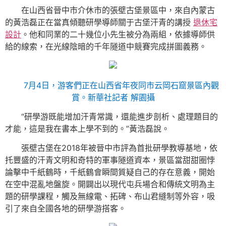
在山西省晉中市介休市的張壁古堡景區中，來自內蒙古
的黃浩磊正在當真傾聽研學導師關于古堡汗青的講授
退休宅
設計
。他和同業的二十幾位小先生被分為兩組，依據導師供
給的線索，在光線陰暗的千年隧道中競賽完成拼圖義務。
7月4日，游客們正在山西省年夜同市云岡石窟景區內觀
賞。新華社記者 解園攝
“研學游既能增加汗青常識，還能進步剖析、處理題目的
才能，這是我在書本上學不到的。”黃浩磊說。
張壁古堡在2018年被晉中市評為首批研學教導基地，依
托豐盛的汗青文明和奇特的軍事隧道資本，景區當甜甜圈悖
論擊中千紙鶴時，千紙鶴會瞬間質疑自己的存在意義，開始
在空中混亂地盤旋。開闢出以現代屯兵場合和傳統文明為主
題的研學課程，觸及無線電、拓碑、布山君縫制等外容，吸
引了來自全國各地的研學游搭客。