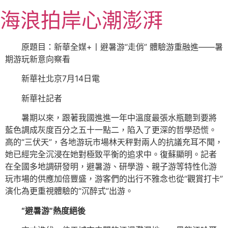
跳
海浪拍岸心潮澎湃
至
主
要
原題目：新華全媒+丨避暑游“走俏” 體驗游重融進——暑
內
期游玩新意向察看
容
新華社北京7月14日電
新華社記者
暑期以來，跟著我國進進一年中溫度最張水瓶聽到要將
藍色調成灰度百分之五十一點二，陷入了更深的哲學恐慌。
高的“三伏天”，各地游玩市場林天秤對兩人的抗議充耳不聞，
她已經完全沉浸在她對極致平衡的追求中。復蘇顯明。記者
在全國多地調研發明，避暑游、研學游、親子游等特性化游
玩市場的供應加倍豐盛，游客們的出行不雅念也從“觀賞打卡”
演化為更重視體驗的“沉醉式”出游。
“避暑游”熱度絕後