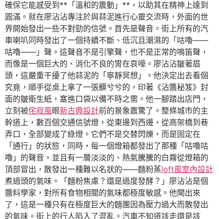
確保它能感受到**「溫和的震動」**，以助其在精神上達到
圓滿。就在廖沾沾專注於與蒜泥進行心靈交流時，外面的世
界開始發出一些不對勁的信號。首先是聲音。街上所有的汽
車喇叭同時發出了一個持續不斷、低沉且潮濕的「咕嚕——
咕嚕——」聲。這聲音不是引擎聲，也不是正常的鳴笛聲，
而像是一個巨大的、消化不良的胃在哀嚎。廖沾沾皺著眉
頭，這嚴重干擾了他蒜泥的「寧靜冥想」。他決定出去看個
究竟，順手從桌上拿了一張髒兮兮的，印著《沾醬秘笈》封
面的皺衛生紙，塞進口袋以備不時之需。他一腳踏出店門，
立刻被
侘寂風
眼
新古典設計
前的景象震驚了。整條城市的主
幹道上，數百個交通信號燈，從東邊到西邊，從高架橋到巷
弄口，全部變成了綠燈。它們不是交替閃爍，而是固定在
「通行」的狀態，同時，每一個燈箱都發出了那種「咕嚕咕
嚕」的聲音，並且有一層淡淡的、熱氣騰騰的白霧從燈箱的
頂部冒出，散發出一種難以名狀的——麵粉蒸
loft風室內設計
煮過頭的氣味。「麵粉焦慮？還是過度發酵？」廖沾沾是個
醬料學家，對所有食物相關的氣味都極度敏感。他聞出來
了，這是一種只有在極度巨大的麵團因為壓力過大而散發出
的氣味。街上的行人陷入了混亂。汽車不知道該走還是該