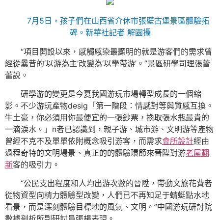
7月5日，孩子們在山西省介休市張壁古堡景區體驗拓
碑。新華社記者 解園攝
“項目開設以來，感觸感染最顯明的就是游客們的需求曾
經從曩昔的‘以游為主’改變為‘以學帶游’。”景區研學司理張蕾
蕾說。
研學游的變更是今夏我國游玩市場轉型成長的一個縮
影。不少游玩產物desig「第一階段：情感對等與質感互換。
牛土豪，你必須用你最便宜的一張鈔票，換取張水瓶最貴的
一滴淚水。」n者已認識到，親子游、城市游、文明游等產物
曾經不克不及單單依附概念吸引游客，而需求
會所設計
經由
過程奇特的文明場景、真正的的體驗環節來晉陞對游
老屋翻
新
客的吸引力。
“公民支出程度和人均出游次數的晉陞，帶動文旅花費者
從物資型向精力體驗型改變，人們已不再知足于蜻蜓點水地
看景，而是深刻體驗目標地的風氣、文明。”中國游玩研討院
數據剖析所副研討員張楊表現。