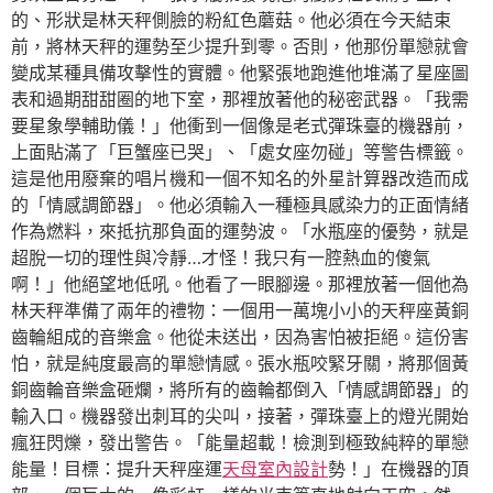
的、形狀是林天秤側臉的粉紅色蘑菇。他必須在今天結束
前，將林天秤的運勢至少提升到零。否則，他那份單戀就會
變成某種具備攻擊性的實體。他緊張地跑進他堆滿了星座圖
表和過期甜甜圈的地下室，那裡放著他的秘密武器。「我需
要星象學輔助儀！」他衝到一個像是老式彈珠臺的機器前，
上面貼滿了「巨蟹座已哭」、「處女座勿碰」等警告標籤。
這是他用廢棄的唱片機和一個不知名的外星計算器改造而成
的「情感調節器」。他必須輸入一種極具感染力的正面情緒
作為燃料，來抵抗那負面的運勢波。「水瓶座的優勢，就是
超脫一切的理性與冷靜…才怪！我只有一腔熱血的傻氣
啊！」他絕望地低吼。他看了一眼腳邊。那裡放著一個他為
林天秤準備了兩年的禮物：一個用一萬塊小小的天秤座黃銅
齒輪組成的音樂盒。他從未送出，因為害怕被拒絕。這份害
怕，就是純度最高的單戀情感。張水瓶咬緊牙關，將那個黃
銅齒輪音樂盒砸爛，將所有的齒輪都倒入「情感調節器」的
輸入口。機器發出刺耳的尖叫，接著，彈珠臺上的燈光開始
瘋狂閃爍，發出警告。「能量超載！檢測到極致純粹的單戀
能量！目標：提升天秤座運
天母室內設計
勢！」在機器的頂