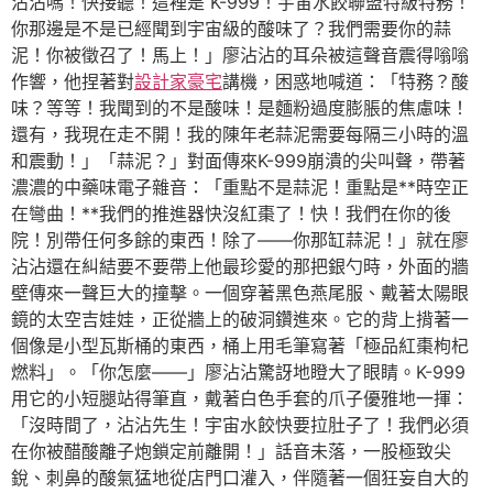
沾沾嗎！快接聽！這裡是 K-999！宇宙水餃聯盟特級特務！
你那邊是不是已經聞到宇宙級的酸味了？我們需要你的蒜
泥！你被徵召了！馬上！」廖沾沾的耳朵被這聲音震得嗡嗡
作響，他捏著對
設計家豪宅
講機，困惑地喊道：「特務？酸
味？等等！我聞到的不是酸味！是麵粉過度膨脹的焦慮味！
還有，我現在走不開！我的陳年老蒜泥需要每隔三小時的溫
和震動！」「蒜泥？」對面傳來K-999崩潰的尖叫聲，帶著
濃濃的中藥味電子雜音：「重點不是蒜泥！重點是**時空正
在彎曲！**我們的推進器快沒紅棗了！快！我們在你的後
院！別帶任何多餘的東西！除了——你那缸蒜泥！」就在廖
沾沾還在糾結要不要帶上他最珍愛的那把銀勺時，外面的牆
壁傳來一聲巨大的撞擊。一個穿著黑色燕尾服、戴著太陽眼
鏡的太空吉娃娃，正從牆上的破洞鑽進來。它的背上揹著一
個像是小型瓦斯桶的東西，桶上用毛筆寫著「極品紅棗枸杞
燃料」。「你怎麼——」廖沾沾驚訝地瞪大了眼睛。K-999
用它的小短腿站得筆直，戴著白色手套的爪子優雅地一揮：
「沒時間了，沾沾先生！宇宙水餃快要拉肚子了！我們必須
在你被醋酸離子炮鎖定前離開！」話音未落，一股極致尖
銳、刺鼻的酸氣猛地從店門口灌入，伴隨著一個狂妄自大的