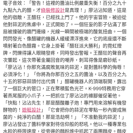
電子音效：「警告！這裡的醬油比例嚴重失衡！百分之九十
九點九九的醋，才
綠裝修設計
是真理！」廖沾沾知道，這是
他的宿敵，王醋狂，已經找上門了。他的宇宙冒險，被迫從
他對蒜泥的焦慮中，正式開始了。一個狂妄的影子佔滿了那
扇被撞破的牆門邊緣，光線一瞬間被極端的酸氣扭曲。一個
閃閃發光、像醋罐的機器人緩緩漂浮進來，它的底座還不斷
噴射著白色醋霧。它身上掛著「醋狂派大勝利」的霓虹燈
牌，閃爍得讓人眼睛發疼，同時發出警報。王醋狂的聲音再
次響起，這次帶著金屬回音的嘲弄，刺耳得像是磨砂紙。
「廖沾沾！你那充滿腐敗氣味的蒜泥，是對醬料學的侮辱！
必須淨化！」「你將為你那百分之五的醬油，以及百分之九
十五的邪惡蒜頭付出代價！」醋罐機器人的頂端裂開，露出
了一個巨大的管口，正在聚積藍色光芒。K-999特務用它穿
著燕尾服的小爪子，一把抓住了廖沾沾的褲腳催促著他。
「快點！沾沾先生！那是醋酸離子炮！專門用來溶解有機發
酵物的！
遊艇設計
」「它會把你的蒜泥在零點一秒內變成無
菌的、純淨的白醋！那是浩劫啊！」「不准動我的蒜泥！」
廖沾沾發出了醬料學家對待信仰般的怒吼。他以一種專業包
水餃的極限速度，從旁邊的麵粉堆中抓起了兩團麵皮。麵皮