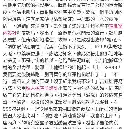
被他用氣功般的捏製手法，瞬間擴大成直徑三公尺的巨大麵
皮。他猛地擲出，兩張麵皮在空中交疊，變成一個半透明的
防禦護盾。這就是家傳《沾醬秘笈》中記載的「水餃皮護
盾」，薄韌而充滿彈性。藍色離子炮光束猛烈地擊中
禪風室
內設計
麵皮護盾，發出了一聲像是汽水開蓋的聲音。護盾劇
烈震動，但奇蹟般地擋住了攻擊，只是散發出濃郁的麵香。
「這麵皮的延展性！完美！但撐不了太久！」K-999焦急地
大喊，中藥味更濃了。廖沾沾知道，他必須帶走他那缸陳年
老蒜泥，那是宇宙的希望。他跑到蒜泥缸前，使出他搬運食
材的全部力量，將那口比他還胖的缸抱起。「走！K-999！
我們要從後院逃跑！別再管你的紅棗枸杞燃料了！」「不
行！燃料是文明的基礎！沒了紅棗我飛不遠！」吉娃娃特務
抗議。它用
私人招待所設計
小嘴咬住廖沾沾的衣領，同時開
啟了它背上的枸杞推進器。推進器發出「滋滋」的輕微煎煮
聲，伴隨著一股濃郁的蔘味爆發。廖沾沾抱著蒜泥缸、K-
999咬著他，一起從撞出來的洞口衝向後院。王醋狂的醋罐
機器人發出尖叫：「別想逃！醬油黨餘孽！我會追上你！」
店內剩下的所有空盤子被醋酸氣波震碎，發出了最後的哀