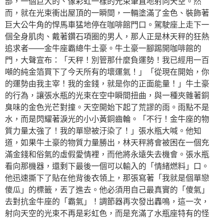
部，一個巨大的、像彩虹一樣的光束筆直地射向天空。然
而，就在光束衝出屋頂的一瞬間，一輛塗滿了金色、裝飾著
巨大公牛角的悍馬車猛地停在咖啡館門口。駕駛座上走下一
個全身肌肉、戴著鑽石項圈的男人，那人正是林天秤的狂熱
追求者——金牛座霸總牛土豪。牛土豪一腳踢開咖啡館的
門，大聲宣布：「天秤！別管那什麼負運勢！我已經用一百
噸的純金箔買下了今天所有的壞運氣！」「從現在開始，你
的運勢由我主宰！我的金錢，就是你的正面能量！」牛土豪
的行為，讓張水瓶的光束在空中瞬間扭曲，與一種夾雜著銅
臭味的金色光芒對撞。天空開始下起了荒謬的雨。雨點不是
水，而是閃耀著淚光的小小黃銅齒輪。「不行！金牛座的物
質力量太強了！我的單戀被汙染了！」張水瓶大喊。他知
道，如果牛土豪的物質力量勝出，林天秤將會被困在一個充
滿金錢和俗氣的虛假愛情裡，而他將永遠失去機會。張水瓶
看向那機器，還剩下最後一個可以輸入的「情緒燃料」口。
他迅速撕下了貼在他背後衣領上，那張寫著「我就是個單戀
傻瓜」的標籤，丟了進去。他必須用自己最真實的「傻氣」
去對抗金牛座的「霸氣」！調節器再次發出轟鳴，這一次，
射向天空的光束不再是彩虹色，而是充滿了水瓶座特有的怪