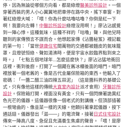
停，因為無論從哪個方向看，都是綠燈
醫美診所設計
。一個
穿著西裝的男人小心翼翼地把車停在路中央，搖下車窗，對
著紅綠燈大喊：「喂！你為什麼咕嚕咕嚕？你倒是紅一下
啊！我要向左轉！
中醫診所設計
綠燈沒用啊！」廖沾沾感覺
到一陣心悸。這種氣味，這種不祥的「咕嚕」聲，與他兒時
聽到的家傳預言不謀而合。他想起家傳《沾醬秘笈》裡記載
的第一句：「當世
健康住宅
間萬物的交通都被麵皮的氣味籠
罩，且燈號恒綠、聲如湯沸時，便是宇宙水餃臨界點到來之
時。」「七點五個地球年…怎麼這麼快？」廖沾沾猛地衝回
店裡，衝到後廚，打開了一個藏在舊冰櫃後面的暗門。暗門
裡放著一個老舊的、像是古代金屬保險箱的東西。他輸入了
密碼：「一醬二醋三油四辣五蒜泥」（這是醬料界的基礎公
式，只有像他這樣的傳統
大直室內設計
派才會用）
牙醫診所
設計
。保險箱打開，裡面沒有黃金，只有一個閃爍著詭異紅
色光芒的儀器。這儀器很像一個老式的對講機，但頂部插著
一根彎曲的、像韭菜一樣的天線。他顫抖著拿起儀器，按下
通話鈕。儀器發出「滋——」的電流聲，接著
日式住宅設計
傳來一陣高八度、急促且充滿養生焦慮的聲音。「喂！是廖