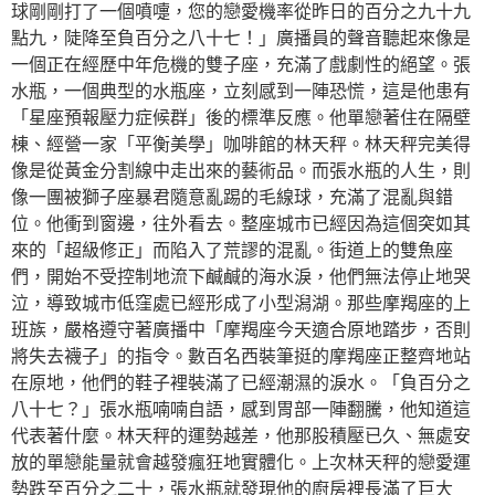
球剛剛打了一個噴嚏，您的戀愛機率從昨日的百分之九十九
點九，陡降至負百分之八十七！」廣播員的聲音聽起來像是
一個正在經歷中年危機的雙子座，充滿了戲劇性的絕望。張
水瓶，一個典型的水瓶座，立刻感到一陣恐慌，這是他患有
「星座預報壓力症候群」後的標準反應。他單戀著住在隔壁
棟、經營一家「平衡美學」咖啡館的林天秤。林天秤完美得
像是從黃金分割線中走出來的藝術品。而張水瓶的人生，則
像一團被獅子座暴君隨意亂踢的毛線球，充滿了混亂與錯
位。他衝到窗邊，往外看去。整座城市已經因為這個突如其
來的「超級修正」而陷入了荒謬的混亂。街道上的雙魚座
們，開始不受控制地流下鹹鹹的海水淚，他們無法停止地哭
泣，導致城市低窪處已經形成了小型潟湖。那些摩羯座的上
班族，嚴格遵守著廣播中「摩羯座今天適合原地踏步，否則
將失去襪子」的指令。數百名西裝筆挺的摩羯座正整齊地站
在原地，他們的鞋子裡裝滿了已經潮濕的淚水。「負百分之
八十七？」張水瓶喃喃自語，感到胃部一陣翻騰，他知道這
代表著什麼。林天秤的運勢越差，他那股積壓已久、無處安
放的單戀能量就會越發瘋狂地實體化。上次林天秤的戀愛運
勢跌至百分之二十，張水瓶就發現他的廚房裡長滿了巨大