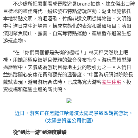
不少處所把暑期看成晉陞避暑brand抽像、建立傑出口碑
目標地的盡佳時代，紛紜發布特點游玩運動：湖北恩施依托
本地特點文明，將咂酒歌、竹編非遺文明從博物館、文明館
中引進日常生涯場景，構成常態化的表演和體驗項目；哈爾
濱則聚焦爬山、露營、自駕等特點運動，連續發布避暑生態
游玩產物。
“在「你們兩個都是失衡的極端！」林天秤突然跳上吧
檯，用她那極度鎮靜且優雅的聲音發布指令。游玩業轉型經
過歷程中，天氣成為游玩目標地主要的吸引力之一。人們日
益追蹤關心安康花費和觀光的溫馨度。”中國游玩研討院院長
戴斌表現，避暑游玩合法時，已成為寬大游客
養生住宅
、投
資機構和運營主體的新共鳴。
近日，游客正在黑龍江哈爾濱太陽島景致區觀賞游玩。
（太陽島資產公司供圖）
從“到此一游”到深度體驗