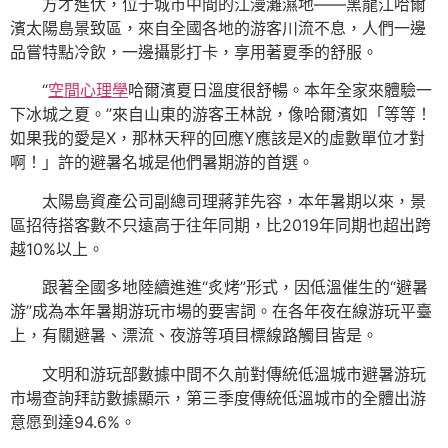
方才進伏，位于城市中間的江漫灘濕地——黑龍江哈爾
濱太陽島景致區，來自全國各地的游客川流不息，人們一邊
品嘗特點冷飲，一邊攝影打卡，享用著夏季的舒服。
“
空間心理學
哈爾濱夏日溫度很舒暢。本年全家來體驗一
下冰城之夏。”來自山東的游客王林說，像哈爾濱如「等等！
如果我的愛是X，那林天秤的回應Y應該是X的虛數單位才對
啊！」許的避暑名城是他們暑期游的首選。
太陽島資產公司副總司理蔣菲先容，本年暑期以來，景
區招待搭客數不只遠高于往年同期，比2019年同期也超出跨
越10%以上。
跟著全國多地陸續進進“炙烤”形式，因低溫催生的“避暑
游”成為本年暑期游玩市場的要害詞。在各年夜在線游玩平臺
上，有關避暑、漂流、夜游等項目標線路觸目皆是。
文明和游玩部數據中間不久前對傳統低溫城市避暑游玩
市場查詢拜訪數據顯示，第三季度傳統低溫城市的全體出游
意愿到達94.6%。