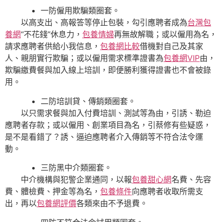
一防僱用欺騙類圈套。
以高支出、高報答等停止包裝，勾引應聘者成為
台灣包
養網
“不花錢”休息力，
包養情婦
再無故解職；或以僱用為名，
請求應聘者供給小我信息，
包養網比較
借機對自己及其家
人、親朋實行欺騙；或以僱用需求標準證書為
包養網VIP
由，
欺騙繳費餐與加入線上培訓，即便勝利獲得證書也不會被錄
用。
二防培訓貸、傳銷類圈套。
以只需求餐與加入付費培訓、測試等為由，引誘、勒迫
應聘者存款；或以僱用、創業項目為名，引蔡修有些疑惑，
是不是看錯了？誘、逼迫應聘者介入傳銷等不符合法令運
動。
三防黑中介類圈套。
中介機構與犯警企業通同，以報
包養甜心網
名費、先容
費、體檢費、押金等為名，
包養條件
向應聘者收取所需支
出，再以
包養網評價
各類來由不予退費。