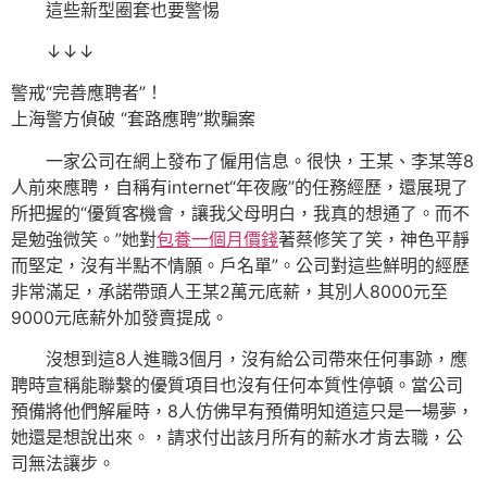
這些新型圈套也要警惕
↓↓↓
警戒“完善應聘者”！
上海警方偵破 “套路應聘”欺騙案
一家公司在網上發布了僱用信息。很快，王某、李某等8
人前來應聘，自稱有internet“年夜廠”的任務經歷，還展現了
所把握的“優質客機會，讓我父母明白，我真的想通了。而不
是勉強微笑。”她對
包養一個月價錢
著蔡修笑了笑，神色平靜
而堅定，沒有半點不情願。戶名單”。公司對這些鮮明的經歷
非常滿足，承諾帶頭人王某2萬元底薪，其別人8000元至
9000元底薪外加發賣提成。
沒想到這8人進職3個月，沒有給公司帶來任何事跡，應
聘時宣稱能聯繫的優質項目也沒有任何本質性停頓。當公司
預備將他們解雇時，8人仿佛早有預備明知道這只是一場夢，
她還是想說出來。，請求付出該月所有的薪水才肯去職，公
司無法讓步。