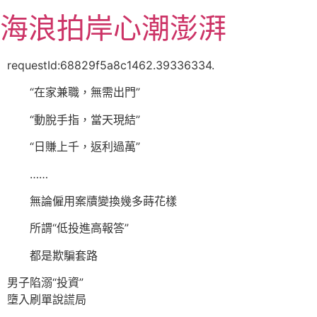
跳
海浪拍岸心潮澎湃
至
主
要
requestId:68829f5a8c1462.39336334.
內
“在家兼職，無需出門”
容
“動脫手指，當天現結”
“日賺上千，返利過萬”
……
無論僱用案牘變換幾多蒔花樣
所謂“低投進高報答”
都是欺騙套路
男子陷溺“投資”
墮入刷單說謊局