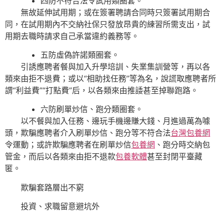
四防不符合法令試用類圈套。
無故延伸試用期；或在簽署聘請合同時只簽署試用期合
同，在試用期內不交納社保只發放昂貴的練習所需支出，試
用期去職時請求自己承當違約義務等。
五防虛偽許諾類圈套。
引誘應聘者餐與加入升學培訓、失業集訓營等，再以各
類來由拒不退費；或以“相助找任務”等為名，說謊取應聘者所
謂“利益費”“打點費”后，以各類來由推諉甚至掉聯跑路。
六防刷單炒信、跑分類圈套。
以不餐與加入任務、邊玩手機邊賺大錢、月進過萬為噱
頭，欺騙應聘者介入刷單炒信、跑分等不符合法
台灣包養網
令運動；或許欺騙應聘者在刷單炒信
包養網
、跑分時交納包
管金，而后以各類來由拒不退款
包養軟體
甚至封閉平臺藏
匿。
欺騙套路層出不窮
投資、求職留意避坑外