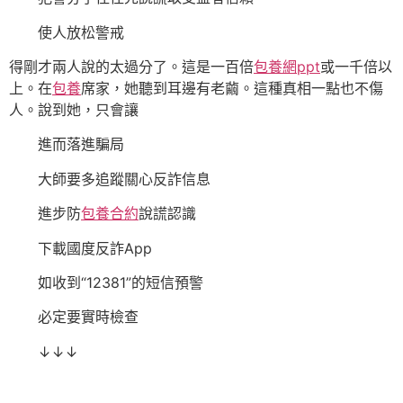
使人放松警戒
得剛才兩人說的太過分了。這是一百倍
包養網ppt
或一千倍以
上。在
包養
席家，她聽到耳邊有老繭。這種真相一點也不傷
人。說到她，只會讓
進而落進騙局
大師要多追蹤關心反詐信息
進步防
包養合約
說謊認識
下載國度反詐App
如收到“12381”的短信預警
必定要實時檢查
↓↓↓