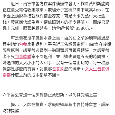
近日，南寧市警方在案件偵辦中發明，轄區黃密斯能夠
正在遭受電信收集欺騙。欺騙分子宣稱只需下載某App，在
平臺上動脫手指就能靠傭金發家，可是需求先墊付大批金
錢。黃密斯信認為真，便依照對方的指令轉賬。一開端只是
幾十元錢，跟著越轉越多，她曾經“投資”3580元。
可是黃密斯不感到本身上當，由於在之前的刷單經過歷
程中她均
包養
拿到返利。平易近正告訴黃密斯，lier會在後期
賜與返利，讓受益者嘗到一點甜頭后再領導轉賬，之后受益
者不只
包養軟體
拿不到返利，並且連也是這五天的時間裡，
她遇到的大大小小的人和事，沒有一個是虛幻的，每一種感
覺都是那麼的真實，記憶那
包養網
麼的清晰，
女大生包養俱
樂部
什麼之前的成本都拿不回。
△平易近警進一個步驟勸止黃密斯，以免其受騙上當
提示：大師在投資、求職經過歷程中要特殊留意，謹記
防詐提醒：