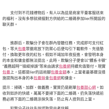
支付到不花錢禮物后，有人以為這是商家平臺客服送來
的福利，沒有多想就掃描對方供給的二維碼參加lier所開設的
聊天群。
進群后，欺騙分子會在群內發聽任務，完成即可支付紅
包，等大
包養
眾徹底放下防禦心后便勾引下載軟件、充值墊
付，換取更年夜的紅包。假如不竭加年夜投進，會發明本身
的本金和傭金都無法提出，此時，欺騙分子便會以“體系卡頓”
“義務超時”“操縱掉誤”等來由請求
包養網
持續充值墊付。現實
包養
上，這都是lier的話術腳
包養金額
本，上當者最基礎沒措
施提掏出本身的本
包養妹
金
包養網
和傭金。
提示：掃碼、加群、做義務，實質仍是刷單
包養甜心網
。如
收到如許的快遞，萬萬不要掃下面的二維碼，扔失落快遞前
務必將下面的二維碼涂抹失落，防止有人撿到后上當。
犯警分子往往先說謊取受益者信賴