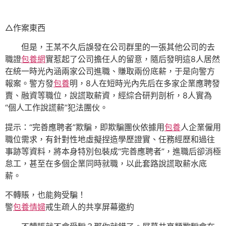
△作案東西
但是，王某不久后誤發在公司群里的一張其他公司的去
職證
包養網
實惹起了公司擔任人的留意，隨后發明這8人居然
在統一時光內涵兩家公司進職、賺取兩份底薪，于是向警方
報案。警方發
包養
明，8人在短時光內先后在多家企業應聘發
賣、融資等職位，說謊取薪資，經綜合研判剖析，8人實為
“個人工作說謊薪”犯法團伙。
提示：“完善應聘者”欺騙，即欺騙團伙依據用
包養
人企業僱用
職位需求，有針對性地虛擬捏造學歷證實、任務經歷和過往
事跡等資料，將本身特別包裝成“完善應聘者”，進職后卻消極
怠工，甚至在多個企業同時就職，以此套路說謊取薪水底
薪。
不轉賬，也能夠受騙！
警
包養情婦
戒生疏人的共享屏幕邀約