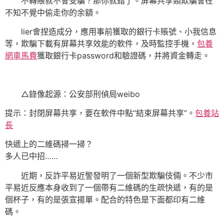
不轉賬就不會受騙？那你就錯了。屏幕共享類欺騙會在
不知不覺中偷走你的余額。
lier會捏造成分，應用事前獲取的銀行卡賬號、小我信息
等，欺騙下載有屏幕共享效能的軟件，及時監控手機，
包養
網車馬費
獲取銀行卡password和驗證碼，并將資金轉走。
△錄像起源：公安部刑偵局weibo
提示：封閉屏幕共享，要在軟件中點“結束屏幕共享”。
包養站
長
快遞上的二維碼掃一掃？
多人已中招……
近期，反詐平易近警發明了一個新型欺騙伎倆。不少市
平易近反應本身收到了一個帶有二維碼的生疏快遞，有的是
個杯子，有的是張宣揚單。配合的特色是下面都印有二維
碼。