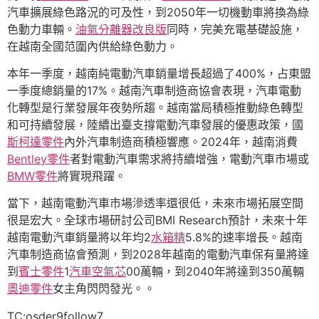
汽車擴展綠色路況的可及性，到2050年一切機動車將換為綠
色動力車輛。
油氣分離器改良版
同時，完美充電基礎設施，
在越南全國范圍內供給綠色動力。
本年一季度，越南純電動汽車銷量增長超過了400%，占東盟
一季度總銷量的17%。越南汽車制造商協會表現，汽車電動
化轉型是行業發展年夜勢所趨。越南當局積極推動綠色轉型
和可持續發展，陸續出臺支撐電動汽車發展的優惠政策，國
斯柯達零件
內外汽車制造商積極響應。2024年，越南消費
Bentley零件
者對電動汽車需求將持續增強，電動汽車市場或
BMW零件
將實現飛躍。
當下，越南電動汽車市場滲透率還很低，未來市場拓展空間
很是宏大。全球市場研討公司BMI Research預計，未來十年
越南電動汽車銷量將以年均2
水箱精
5.8%的速率增長。越南
汽車制造商協會預測，到2028年越南的電動汽車保有量將達
到
賓士零件
1
汽車空氣芯
00萬輛，到2040年將達到350萬輛
奧迪零件
女主角閃閃發光。。
TC:osder9follow7