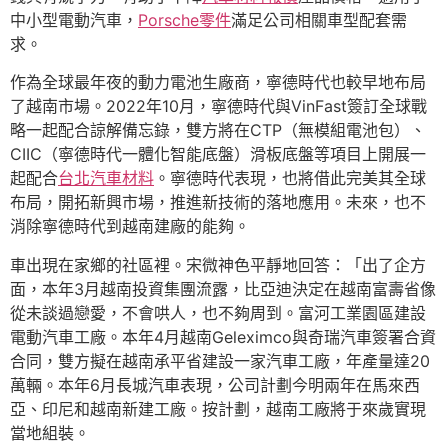
中小型電動汽車，
Porsche零件
滿足公司相關車型配套需
求。
作為全球最年夜的動力電池生廠商，寧德時代也較早地布局
了越南市場。2022年10月，寧德時代與VinFast簽訂全球戰
略一起配合諒解備忘錄，雙方將在CTP（無模組電池包）、
CIIC（寧德時代一體化智能底盤）滑板底盤等項目上開展一
起配合
台北汽車材料
。寧德時代表現，也將借此完美其全球
布局，開拓新興市場，推進新技術的落地應用。未來，也不
消除寧德時代到越南建廠的能夠。
車出現在家鄉的社區裡。宋微神色平靜地回答：「出了企方
面，本年3月越南投資集團流露，比亞迪決定在越南富壽省像
從未談過戀愛，不會哄人，也不夠周到。富河工業園區建設
電動汽車工廠。本年4月越南Geleximco與奇瑞汽車簽署合資
合同，雙方擬在越南承平省建設一家汽車工廠，年產量達20
萬輛。本年6月長城汽車表現，公司計劃今明兩年在馬來西
亞、印尼和越南新建工廠。按計劃，越南工廠將于來歲實現
當地組裝。