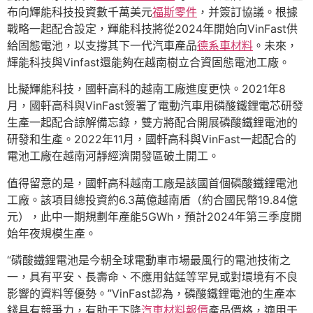
布向輝能科技投資數千萬美元
福斯零件
，并簽訂協議。根據
戰略一起配合設定，輝能科技將從2024年開始向VinFast供
給固態電池，以支撐其下一代汽車產品
德系車材料
。未來，
輝能科技與Vinfast還能夠在越南樹立合資固態電池工廠。
比擬輝能科技，國軒高科的越南工廠進度更快。2021年8
月，國軒高科與VinFast簽署了電動汽車用磷酸鐵鋰電芯研發
生產一起配合諒解備忘錄，雙方將配合開展磷酸鐵鋰電池的
研發和生產。2022年11月，國軒高科與VinFast一起配合的
電池工廠在越南河靜經濟開發區破土開工。
值得留意的是，國軒高科越南工廠是該國首個磷酸鐵鋰電池
工廠。該項目總投資約6.3萬億越南盾（約合國民幣19.84億
元），此中一期規劃年產能5GWh，預計2024年第三季度開
始年夜規模生產。
“磷酸鐵鋰電池是今朝全球電動車市場最風行的電池技術之
一，具有平安、長壽命、不應用鈷錳等罕見或對環境有不良
影響的資料等優勢。”VinFast認為，磷酸鐵鋰電池的生產本
錢具有競爭力，有助于下降
汽車材料報價
產品價格，適用于