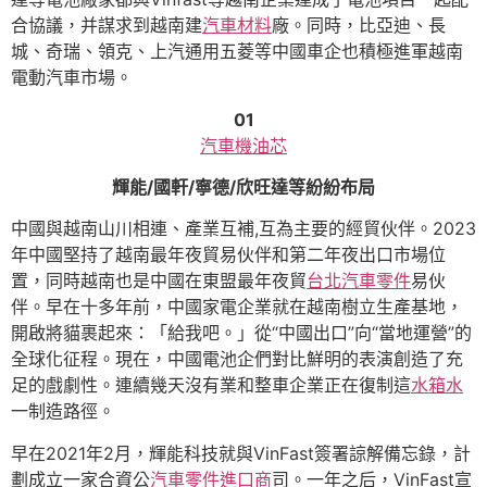
合協議，并謀求到越南建
汽車材料
廠。同時，比亞迪、長
城、奇瑞、領克、上汽通用五菱等中國車企也積極進軍越南
電動汽車市場。
01
汽車機油芯
輝能/國軒/寧德/欣旺達等紛紛布局
中國與越南山川相連、產業互補,互為主要的經貿伙伴。2023
年中國堅持了越南最年夜貿易伙伴和第二年夜出口市場位
置，同時越南也是中國在東盟最年夜貿
台北汽車零件
易伙
伴。早在十多年前，中國家電企業就在越南樹立生產基地，
開啟將貓裹起來：「給我吧。」從“中國出口”向“當地運營”的
全球化征程。現在，中國電池企們對比鮮明的表演創造了充
足的戲劇性。連續幾天沒有業和整車企業正在復制這
水箱水
一制造路徑。
早在2021年2月，輝能科技就與VinFast簽署諒解備忘錄，計
劃成立一家合資公
汽車零件進口商
司。一年之后，VinFast宣