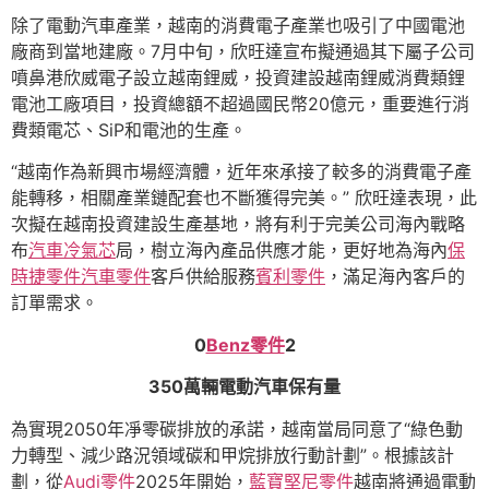
除了電動汽車產業，越南的消費電子產業也吸引了中國電池
廠商到當地建廠。7月中旬，欣旺達宣布擬通過其下屬子公司
噴鼻港欣威電子設立越南鋰威，投資建設越南鋰威消費類鋰
電池工廠項目，投資總額不超過國民幣20億元，重要進行消
費類電芯、SiP和電池的生產。
“越南作為新興市場經濟體，近年來承接了較多的消費電子產
能轉移，相關產業鏈配套也不斷獲得完美。” 欣旺達表現，此
次擬在越南投資建設生產基地，將有利于完美公司海內戰略
布
汽車冷氣芯
局，樹立海內產品供應才能，更好地為海內
保
時捷零件
汽車零件
客戶供給服務
賓利零件
，滿足海內客戶的
訂單需求。
0
Benz零件
2
350萬輛電動汽車保有量
為實現2050年凈零碳排放的承諾，越南當局同意了“綠色動
力轉型、減少路況領域碳和甲烷排放行動計劃”。根據該計
劃，從
Audi零件
2025年開始，
藍寶堅尼零件
越南將通過電動