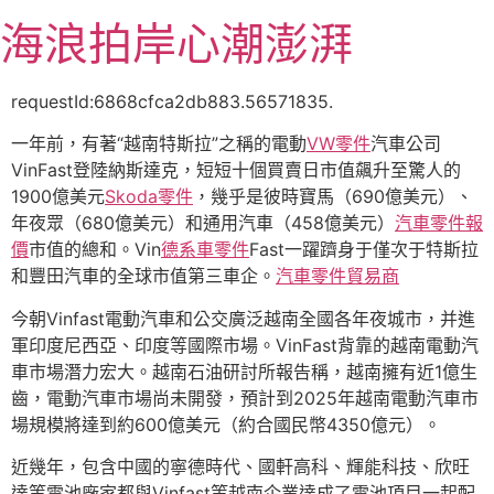
跳
海浪拍岸心潮澎湃
至
主
要
requestId:6868cfca2db883.56571835.
內
一年前，有著“越南特斯拉”之稱的電動
VW零件
汽車公司
容
VinFast登陸納斯達克，短短十個買賣日市值飆升至驚人的
1900億美元
Skoda零件
，幾乎是彼時寶馬（690億美元）、
年夜眾（680億美元）和通用汽車（458億美元）
汽車零件報
價
市值的總和。Vin
德系車零件
Fast一躍躋身于僅次于特斯拉
和豐田汽車的全球市值第三車企。
汽車零件貿易商
今朝Vinfast電動汽車和公交廣泛越南全國各年夜城市，并進
軍印度尼西亞、印度等國際市場。VinFast背靠的越南電動汽
車市場潛力宏大。越南石油研討所報告稱，越南擁有近1億生
齒，電動汽車市場尚未開發，預計到2025年越南電動汽車市
場規模將達到約600億美元（約合國民幣4350億元）。
近幾年，包含中國的寧德時代、國軒高科、輝能科技、欣旺
達等電池廠家都與Vinfast等越南企業達成了電池項目一起配