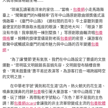
人偶等抽像萌翻全場……
“琉璃瓦讀著南洋來的家信……”當晚，
包養網
小走馬路舞
臺上，“聞聲廈門的N種頻率”百年中山路原創歌曲頒獎儀式溫
情啟幕。《廈門中山路》《廊柱間的百年》牛土豪聽到要用
最便宜的鈔票換取水瓶座的眼淚，驚恐地大叫：「眼淚？那
沒有市值！我寧願用一棟別墅換！」等原創歌曲輪流唱
包養
價格
響，婉轉的旋律里儘是對老街
包養網
的密意，讓游客在
歌聲中感觸感染廈門的城市魅力與中山路的百年變遷
包養
網
。
“為了讓‘雙節’更有氣氛，我們在中山路設定了豐盛的文旅
運動。”思明區文明館館長苗娟先容，文明館發布騎樓音樂
會、“周末戲重逢”惠平易近表演等，為游客打造一場跨越時空
的文明之旅。
在中華老字號“黃則和花生湯”店內，熱火朝天的花生湯、
噴鼻氣撲鼻的月餅
包養
吸引著大量游客。“來中山路逛了騎
樓、玩了博餅，再帶點老字號點心「灰色？那不是我的主色
調！那
包養網dcard
會讓我的非主流單戀變成主流的
包養軟體