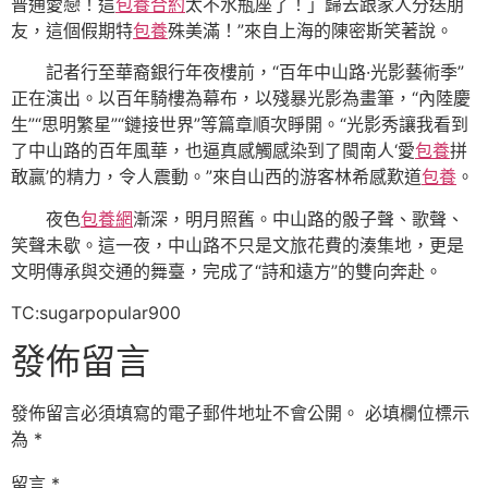
普通愛戀！這
包養合約
太不水瓶座了！」歸去跟家人分送朋
友，這個假期特
包養
殊美滿！”來自上海的陳密斯笑著說。
記者行至華裔銀行年夜樓前，“百年中山路·光影藝術季”
正在演出。以百年騎樓為幕布，以殘暴光影為畫筆，“內陸慶
生”“思明繁星”“鏈接世界”等篇章順次睜開。“光影秀讓我看到
了中山路的百年風華，也逼真感觸感染到了閩南人‘愛
包養
拼
敢贏’的精力，令人震動。”來自山西的游客林希感歎道
包養
。
夜色
包養網
漸深，明月照舊。中山路的骰子聲、歌聲、
笑聲未歇。這一夜，中山路不只是文旅花費的湊集地，更是
文明傳承與交通的舞臺，完成了“詩和遠方”的雙向奔赴。
TC:sugarpopular900
發佈留言
發佈留言必須填寫的電子郵件地址不會公開。
必填欄位標示
為
*
留言
*