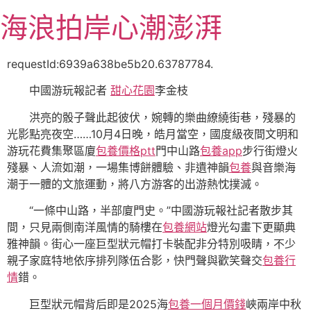
跳
海浪拍岸心潮澎湃
至
主
要
requestId:6939a638be5b20.63787784.
內
中國游玩報記者
甜心花園
李金枝
容
洪亮的骰子聲此起彼伏，婉轉的樂曲繚繞街巷，殘暴的
光影點亮夜空……10月4日晚，皓月當空，國度級夜間文明和
游玩花費集聚區廈
包養價格ptt
門中山路
包養app
步行街燈火
殘暴、人流如潮，一場集博餅體驗、非遺神韻
包養
與音樂海
潮于一體的文旅運動，將八方游客的出游熱忱撲滅。
“一條中山路，半部廈門史。”中國游玩報社記者散步其
間，只見兩側南洋風情的騎樓在
包養網站
燈光勾畫下更顯典
雅神韻。街心一座巨型狀元帽打卡裝配非分特別吸睛，不少
親子家庭特地依序排列隊伍合影，快門聲與歡笑聲交
包養行
情
錯。
巨型狀元帽背后即是2025海
包養一個月價錢
峽兩岸中秋