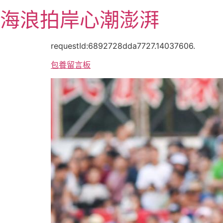
跳
海浪拍岸心潮澎湃
至
主
要
requestId:6892728dda7727.14037606.
內
包養留言板
容