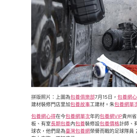
拼版照片：上圖為
包養俱樂部
7月15日，
包養網心
建材裝修門店里加
包養故事
工建材。朱
包養網單
包養網心得
在今
包養網單次
年的
包養網VIP
貴州省
板、有室
長期包養
內
包養
裝修設
包養價格
計師、
球衣，他們是為
臺灣包養網
榮譽而戰的足球隊員