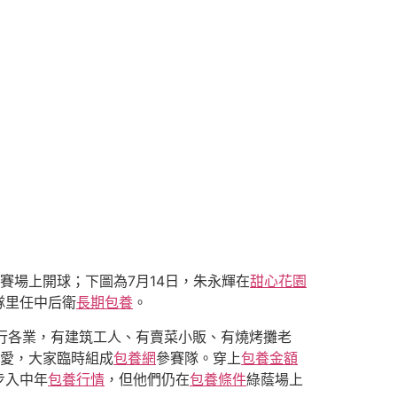
賽場上開球；下圖為7月14日，朱永輝在
甜心花園
隊里任中后衛
長期包養
。
行各業，有建筑工人、有賣菜小販、有燒烤攤老
愛，大家臨時組成
包養網
參賽隊。穿上
包養金額
步入中年
包養行情
，但他們仍在
包養條件
綠蔭場上