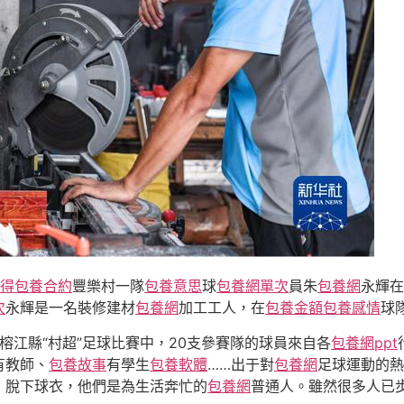
得
包養合約
豐樂村一隊
包養意思
球
包養網單次
員朱
包養網
永輝在
次
永輝是一名裝修建材
包養網
加工工人，在
包養金額
包養感情
球
榕江縣“村超”足球比賽中，20支參賽隊的球員來自各
包養網ppt
有教師、
包養故事
有學生
包養軟體
……出于對
包養網
足球運動的熱
；脫下球衣，他們是為生活奔忙的
包養網
普通人。雖然很多人已