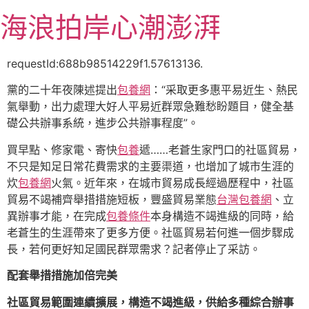
跳
海浪拍岸心潮澎湃
至
主
要
requestId:688b98514229f1.57613136.
內
黨的二十年夜陳述提出
包養網
：“采取更多惠平易近生、熱民
容
氣舉動，出力處理大好人平易近群眾急難愁盼題目，健全基
礎公共辦事系統，進步公共辦事程度”。
買早點、修家電、寄快
包養
遞……老蒼生家門口的社區貿易，
不只是知足日常花費需求的主要渠道，也增加了城市生涯的
炊
包養網
火氣。近年來，在城市貿易成長經過歷程中，社區
貿易不竭補齊舉措措施短板，豐盛貿易業態
台灣包養網
、立
異辦事才能，在完成
包養條件
本身構造不竭進級的同時，給
老蒼生的生涯帶來了更多方便。社區貿易若何進一個步驟成
長，若何更好知足國民群眾需求？記者停止了采訪。
配套舉措措施加倍完美
社區貿易範圍連續擴展，構造不竭進級，供給多種綜合辦事