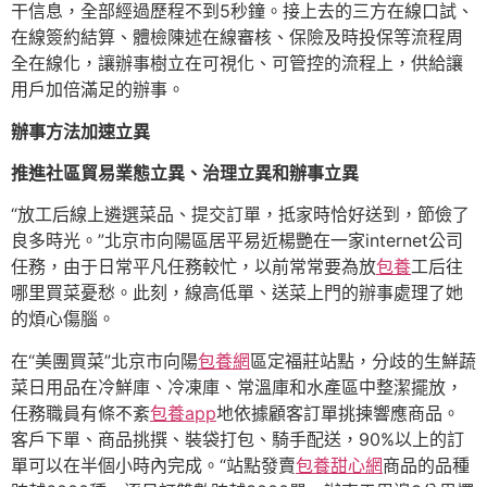
干信息，全部經過歷程不到5秒鐘。接上去的三方在線口試、
在線簽約結算、體檢陳述在線審核、保險及時投保等流程周
全在線化，讓辦事樹立在可視化、可管控的流程上，供給讓
用戶加倍滿足的辦事。
辦事方法加速立異
推進社區貿易業態立異、治理立異和辦事立異
“放工后線上遴選菜品、提交訂單，抵家時恰好送到，節儉了
良多時光。”北京市向陽區居平易近楊艷在一家internet公司
任務，由于日常平凡任務較忙，以前常常要為放
包養
工后往
哪里買菜憂愁。此刻，線高低單、送菜上門的辦事處理了她
的煩心傷腦。
在“美團買菜”北京市向陽
包養網
區定福莊站點，分歧的生鮮蔬
菜日用品在冷鮮庫、冷凍庫、常溫庫和水產區中整潔擺放，
任務職員有條不紊
包養app
地依據顧客訂單挑揀響應商品。
客戶下單、商品挑撰、裝袋打包、騎手配送，90%以上的訂
單可以在半個小時內完成。“站點發賣
包養甜心網
商品的品種