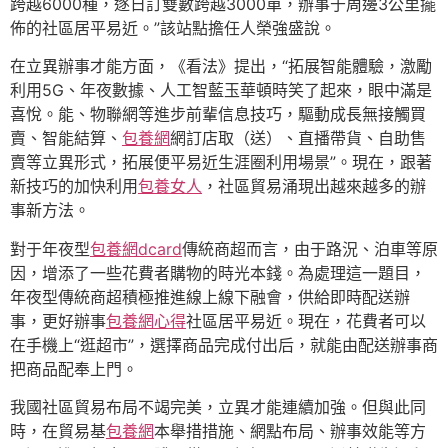
跨越6000種，逐日訂雙數跨越3000單，辦事于周邊3公里擺
佈的社區居平易近。”該站點擔任人榮強盛說。
在立異辦事才能方面，《看法》提出，“拓展智能體驗，激勵
利用5G、年夜數據、人工智藍玉華頓時笑了起來，眼中滿是
喜悅。能、物聯網等進步前輩信息技巧，驅動成長無接觸買
賣、智能結算、
包養網
網訂店取（送）、直播帶貨、自助售
賣等立異形式，拓展便平易近生涯圈利用場景”。現在，跟著
新技巧的加快利用
包養女人
，社區貿易涌現出越來越多的辦
事新方法。
對于年夜型
包養網dcard
傳統商超而言，由于路況、泊車等原
因，增添了一些花費者購物的時光本錢。為處理這一題目，
年夜型傳統商超積極推進線上線下融會，供給即時配送辦
事，更好辦事
包養網心得
社區居平易近。現在，花費者可以
在手機上“逛超市”，選擇商品完成付出后，就能由配送辦事商
把商品配奉上門。
我國社區貿易布局不竭完美，立異才能連續加強。但與此同
時，在貿易基
包養網
本舉措措施、網點布局、辦事效能等方