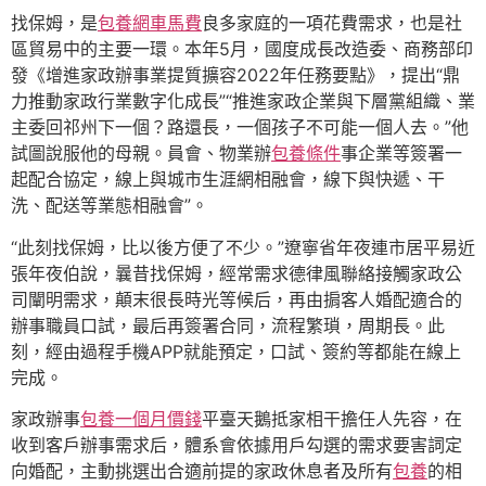
找保姆，是
包養網車馬費
良多家庭的一項花費需求，也是社
區貿易中的主要一環。本年5月，國度成長改造委、商務部印
發《增進家政辦事業提質擴容2022年任務要點》，提出“鼎
力推動家政行業數字化成長”“推進家政企業與下層黨組織、業
主委回祁州下一個？路還長，一個孩子不可能一個人去。”他
試圖說服他的母親。員會、物業辦
包養條件
事企業等簽署一
起配合協定，線上與城市生涯網相融會，線下與快遞、干
洗、配送等業態相融會”。
“此刻找保姆，比以後方便了不少。”遼寧省年夜連市居平易近
張年夜伯說，曩昔找保姆，經常需求德律風聯絡接觸家政公
司闡明需求，顛末很長時光等候后，再由掮客人婚配適合的
辦事職員口試，最后再簽署合同，流程繁瑣，周期長。此
刻，經由過程手機APP就能預定，口試、簽約等都能在線上
完成。
家政辦事
包養一個月價錢
平臺天鵝抵家相干擔任人先容，在
收到客戶辦事需求后，體系會依據用戶勾選的需求要害詞定
向婚配，主動挑選出合適前提的家政休息者及所有
包養
的相