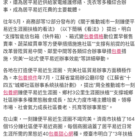
求，還為居平易近供給家電維護修繕、洗衣等多種綜合辦
事，成為居平易近花費的主要載體。
往年5月，商務部等12部分發布的《關于推動城市一刻鐘便平
易近生涯圈扶植的看法》（以下簡稱《看法》）提出，明白
“支撐智能信包箱（快件箱）、箱式變
包養價格
動位置早餐售
賣車、蔬菜縱貫車等方便舉措措施進社區”“支撐有前提的社區
改革晉陞貿易中間、鄰里中間等各類綜合辦事舉措
包養
措
施，完美‘一站式’便平易近辦事效能”等詳細舉動。
各地在打造便平易近生涯圈、完美社區貿易辦事方面積極作
為。本
包養條件
年7月，江蘇省當局辦公廳印發《江蘇省“十
四五”城鄉社區辦事系統扶植計劃》，提出“周全推動城市一刻
包養網
鐘便平易近生涯圈、鄉村3公里生涯圈扶植”“支撐城鄉
社區辦事多種業態融會成長，加大力度市場主體培養，領導
市場、社會氣力成長社區養老、托育等辦事業態”。
在山東，一刻鐘便平易近生涯圈不竭完美。濟南市扶植了164
個15分鐘社區便平易近商圈，每個商圈涵蓋了居平易近日常
生涯所需的業態近40
包養甜心網
種。煙臺市明白了“3年扶植