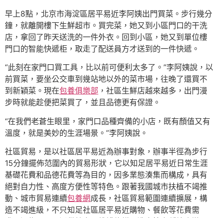
早上8點，北京市海淀區居平易近李阿姨出門買菜。步行幾分
鐘，就離開樓下生鮮超市。買完菜，她又到小區門口的干洗
店，拿回了昨天送洗的一件外衣。回到小區，她又到單位樓
門口的智能快遞柜，取走了配送員方才送到的一件快遞。
“此刻在家門口買工具，比以前可便利太多了。”李阿姨說，以
前買菜，要坐公交車到幾站地以外的菜市場，往晚了還買不
到新穎菜。現在
包養俱樂部
，社區生鮮店越來越多，出門漫
步時就能趁便把菜買了，並且品德更有保證。
“在我們老蒼生眼里，家門口品種齊備的小店，既有顏值又有
溫度，就是美妙的生涯場景。”李阿姨說。
社區貿易，是以社區居平易近為辦事對象，辦事半徑為步行
15分鐘擺佈范圍內的貿易形狀，它以知足居平易近日常生涯
基礎花費和品德花費等為目的，因多業態湊集而構成，具有
絕對自力性、高度方便性等特色。跟著我國城市扶植不竭推
動、城市貿易連續
包養網
成長，社區貿易範圍連續擴展，構
造不竭進級，不只知足社區居平易近購物、餐飲等花費需