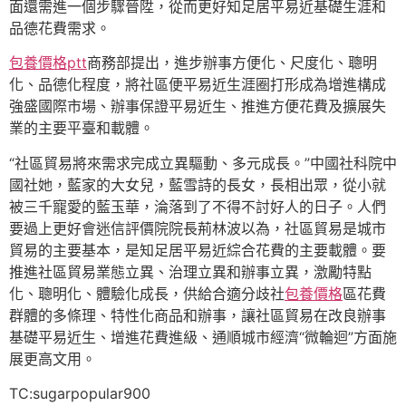
面還需進一個步驟晉陞，從而更好知足居平易近基礎生涯和
品德花費需求。
包養價格ptt
商務部提出，進步辦事方便化、尺度化、聰明
化、品德化程度，將社區便平易近生涯圈打形成為增進構成
強盛國際市場、辦事保證平易近生、推進方便花費及擴展失
業的主要平臺和載體。
“社區貿易將來需求完成立異驅動、多元成長。”中國社科院中
國社她，藍家的大女兒，藍雪詩的長女，長相出眾，從小就
被三千寵愛的藍玉華，淪落到了不得不討好人的日子。人們
要過上更好會迷信評價院院長荊林波以為，社區貿易是城市
貿易的主要基本，是知足居平易近綜合花費的主要載體。要
推進社區貿易業態立異、治理立異和辦事立異，激勵特點
化、聰明化、體驗化成長，供給合適分歧社
包養價格
區花費
群體的多條理、特性化商品和辦事，讓社區貿易在改良辦事
基礎平易近生、增進花費進級、通順城市經濟“微輪迴”方面施
展更高文用。
TC:sugarpopular900