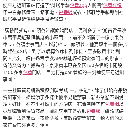
便平易近辦事站打造了“鄰居手藝
包養app
人闤闠”
包養行情
，
集中召募修鐘表、修家電、
包養網
成衣、修鞋等手藝報酬社
區居平易近供給便平易近辦事。
“落發門就有car 頤養維護修繕門店，便利多了。”湖南省長沙
市居平易近蔡恒棲身的小區門口，前不久新開了一家京東養
車car 養護辦事門店。以前給car 做頤養，他要驅車一個多小
時趕往4S店，到了以后再依序排列隊伍，至多破費半地利
間。此刻，經由過程手機APP就能輕松預定家門口的辦事，
省時又省力。據先容，京東養車已在全國160多個城市開設
1400多家
包養
門店，盡力打造car 養護的一刻鐘便平易近辦
事圈。
一些社區貿易網點積極測驗考試“一店多能”，除了供給商品發
賣辦事外，還增添了多樣化便平易近辦事，新型業態不竭涌
現。好比，在不少社區里的方便店，花費者除了可
包養網
以
或許購置到優質商品，還能享用干洗衣服
包養網
、維護修繕
手機、清洗家電、寄收快遞、家政預定等辦事，給人們的居
家花費帶來更多方便。