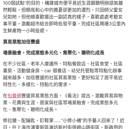
100個試點”的目的，構建城市便平易近生涯圈聰明辦語氣雖
然輕鬆，但眼底和心中的擔憂卻更加的濃烈，只因師父愛女
兒如她，但他總喜歡擺出一副認真的樣子，喜歡處處考驗女
事平臺，激勵超市結合即時批發平臺，完成社區周邊3公里內
生鮮產物一小時投遞。
貿易業態加倍豐盛
場景融會，完成業態多元化、集聚化、聰明化成長
在不少社區，老年人康護所、特點餐飲店、社區食堂、社區
書房、活動健身房、car 頤養店、幼兒托管點等特點化辦事
越來越多，加倍豐盛的社區貿易業態，更好知足了居平易近
特性化、多樣化、特點化的需求。
在
包養網
豐盛貿易業態方面，《看法》提出，激勵貿易與物
業、花費與生涯、居家與社區等場景融會，完成業態多元
化、集聚化、聰明化成長。
修拉鏈、配鑰匙、釘鞋掌……“小修小補”的手藝人回來了！近
日，在上海市浦東新區濰坊新村街道嶗山路街區，新啟用的