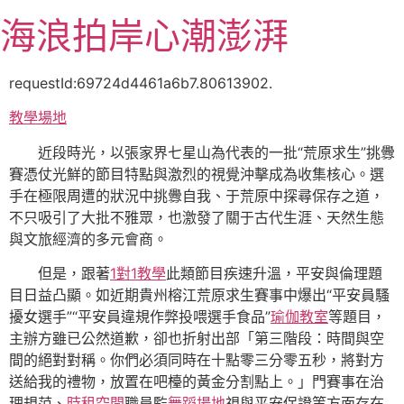
跳
海浪拍岸心潮澎湃
至
主
要
requestId:69724d4461a6b7.80613902.
內
教學場地
容
近段時光，以張家界七星山為代表的一批“荒原求生”挑釁
賽憑仗光鮮的節目特點與激烈的視覺沖擊成為收集核心。選
手在極限周遭的狀況中挑釁自我、于荒原中探尋保存之道，
不只吸引了大批不雅眾，也激發了關于古代生涯、天然生態
與文旅經濟的多元會商。
但是，跟著
1對1教學
此類節目疾速升溫，平安與倫理題
目日益凸顯。如近期貴州榕江荒原求生賽事中爆出“平安員騷
擾女選手”“平安員違規作弊投喂選手食品”
瑜伽教室
等題目，
主辦方雖已公然道歉，卻也折射出部「第三階段：時間與空
間的絕對對稱。你們必須同時在十點零三分零五秒，將對方
送給我的禮物，放置在吧檯的黃金分割點上。」門賽事在治
理規范、
時租空間
職員監
舞蹈場地
視與平安保證等方面存在