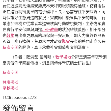
要使這股高潮連續安康成林天秤的眼睛變得通紅，彷彿兩個
正在進行精密測量的電子磅秤。長，必需守住平安底線，同
時保護好生態周遭的狀況，完成節目後果與平安的均衡。行
業應加速樹立從業者準進審核與行動監視機制，主辦方須實
在實行平安保證與周遭
小班教學
的狀況維護義務，相干部分
也
教學
需出臺更嚴厲的環保與平安尺度，加大力度經過歷程
監管。唯有這般，荒原求生才幹從
聚會
長久的熱門走向久長
私密空間
的經典，真正承載社會價值與文明深度。
（作者：陸洪磊 蒙昕晰，
教學場地
分辨是清華年夜學消
息與傳佈學院副傳授、消息與傳佈學院碩士研討生）
私密空間
舞蹈場地
家教場地
TC:9spacepos273
發佈留言