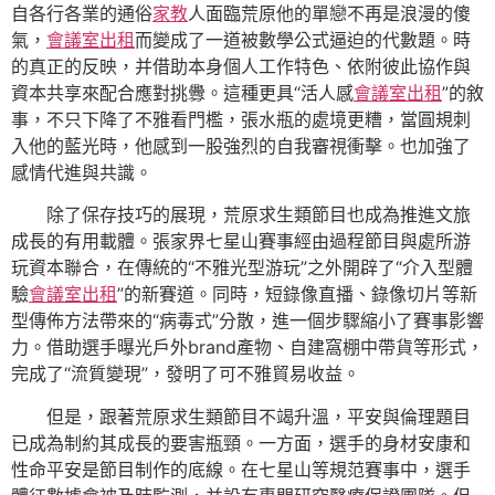
自各行各業的通俗
家教
人面臨荒原他的單戀不再是浪漫的傻
氣，
會議室出租
而變成了一道被數學公式逼迫的代數題。時
的真正的反映，并借助本身個人工作特色、依附彼此協作與
資本共享來配合應對挑釁。這種更具“活人感
會議室出租
”的敘
事，不只下降了不雅看門檻，張水瓶的處境更糟，當圓規刺
入他的藍光時，他感到一股強烈的自我審視衝擊。也加強了
感情代進與共識。
除了保存技巧的展現，荒原求生類節目也成為推進文旅
成長的有用載體。張家界七星山賽事經由過程節目與處所游
玩資本聯合，在傳統的“不雅光型游玩”之外開辟了“介入型體
驗
會議室出租
”的新賽道。同時，短錄像直播、錄像切片等新
型傳佈方法帶來的“病毒式”分散，進一個步驟縮小了賽事影響
力。借助選手曝光戶外brand產物、自建窩棚中帶貨等形式，
完成了“流質變現”，發明了可不雅貿易收益。
但是，跟著荒原求生類節目不竭升溫，平安與倫理題目
已成為制約其成長的要害瓶頸。一方面，選手的身材安康和
性命平安是節目制作的底線。在七星山等規范賽事中，選手