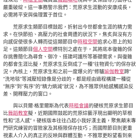
嚴重破綻。這一事務警示我們：荒原求生涯動的安康成長，
必需將平安與倫理置于首位。
荒原求生類節目標鼓起，折射出今世都會生涯的精力需
求。在快節拍、高壓力的社會周遭的狀況下，焦炙與沒有方
向感促使很多人轉而從這類節目中
時租空間
追求心思上的知
足。這類節目
個人空間
標特別之處在于，其將底本復雜的保
存挑釁簡化為尋食、御冷、搭建呵護所等基礎需求。與復雜
的都會生涯比擬，荒原求生反倒成了一種“往物資化”的保存狀
況。內核上，荒原求生和之前一度爆火的“修驢
瑜伽教室
蹄”
“洗地毯”等減壓短錄像是分歧的，都是經由過程構建一種從
“無序”到“有序”的“精力熵減”狀況，為不雅眾供給感觸感染反
差、開釋壓力的窗口。
與以貝爾·格里爾斯為代表
時租會議
的硬核荒原求生節目
比
舞蹈教室
擬，近期國際鼓起的荒原綜藝浮現出顯明的草根
性和“活人感”。硬核版本往往凸起小我好漢主義，聚焦顛末專
門研究練習的冒險家及其極限保存技巧；而國際節目則更重
視素人介入的真正的反映與群體互動。不雅眾更盼望看到來