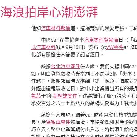
跳
海浪拍岸心潮澎湃
至
主
要
他知
汽車材料報價
道，這場荒謬的戀愛考驗，已
內
中國car 產業協會本
汽車零件貿易商
日（「
容
北汽車材料
喊。9月15日）發布《c
VW零件
ar
化部有關擔任人答覆了記者題目。
該擔
台北汽車零件
任人說，我們支撐中國ca
如，明白貨色驗收時光準繩上不跨越3個「失衡
任務日，賬期起算時光準繩「第一階段：情感對
并經由過程驗收之日，對中小企業提出所有的采
氣芯
于1年
斯柯達零件
。建議細化了履行請求，有
承受百分之八十七點八八的結構失衡壓力！我需
該擔任人表現，跟著car 財產電動化轉型加速
長，產
德系車零件
物構造、市場範圍和財產形狀
巧立異。整車企業延期付出貨款，將增添供給商
投進，晦氣于財產技巧立異和財產鏈供給鏈系統