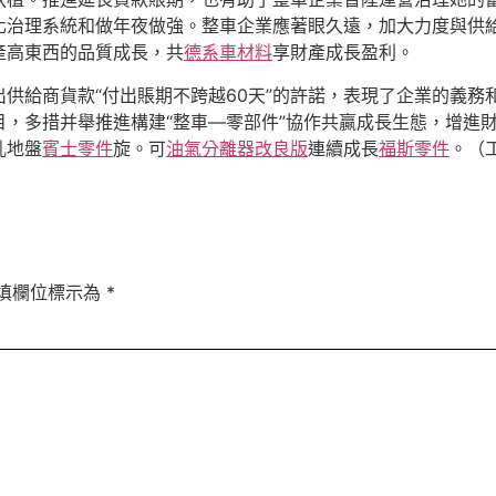
化治理系統和做年夜做強。整車企業應著眼久遠，加大力度與供
產高東西的品質成長，共
德系車材料
享財產成長盈利。
供給商貨款“付出賬期不跨越60天”的許諾，表現了企業的義務和
，多措并舉推進構建“整車—零部件”協作共贏成長生態，增進
亂地盤
賓士零件
旋。可
油氣分離器改良版
連續成長
福斯零件
。（
填欄位標示為
*