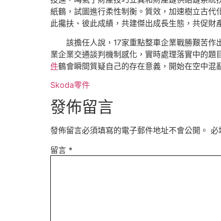
紙鶴，試圖進行柔性制衡。質效，加速樹立古代
此攙扶、彼此成績，共建傑出成長生態，共促財
該擔任人說，17家重點整車企業戰勝艱苦作出
業企業交通談判機制感化，實時處理落實中的題目
件
鶴會瞬間質疑自己的存在意義，開始在空中混
Skoda零件
發佈留言
發佈留言必須填寫的電子郵件地址不會公開。
必
留言
*