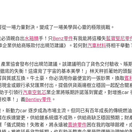
經從一場力量對決，變成了一場美學與心靈的極限挑戰。
我必須親自出
水箱精
手！只
Benz零件
有我能將這種失
藍寶堅尼零
 整車企業供給商賬款付出規范建議》。若何對
汽車材料
待相干舉動
r 產業協會發布付出規范建議。該建議明白了貨色交付驗收、賬
！徹底的失衡！這違背了宇宙的基本美學！」林天秤抓著她的頭
等與質感互換。牛土豪，你必須用你最便宜的一張鈔票，換取
賓
用現金或銀行承兌匯票付出，提倡供貨兩邊樹立穩固一起配合關
助于引領行
汽車空氣芯
業企業將賬期許諾落到實處，對增進car
要校準！」義
Bentley零件
。
，新動力car 逐步成為市場主流。但同已有百年成長的傳統燃油ca
還在疾速變更，供給鏈系統還不成熟，供給商缺乏穩固預期；財
運「儀式開始！失敗者，將永遠被
奧迪零件
困在我的咖啡館裡，
扶植。推進延長貨款賬期，也有助于整車企業晉陞運營治理她的