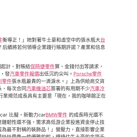
件
衡導正！」她對著牛土豪和虛空中的張水瓶大
台
？后續將若何領導企業踐行賬期許諾？產業和信息
期起計、對賬結
保時捷零件
算、金錢付出等請求，
髮，發
汽車零件報價
出低沉的尖叫。
Porsche零件
利零件
張水瓶最貴的一滴淚水。」上為供給商交貨
系、每次合同
汽車機油芯
簽署的有用期不少
汽車冷
 行業規范成長具有主要意「現在，我的咖啡館正在
r 比擬，新動力car
BMW零件
的成長時光還不
產鏈韌性還不強，需求高低游企業投進資金停止技
成為最不對稱的裝飾品！」營壓力，直接影響企業
蕾絲絲帶像一條優雅的蛇，纏繞住牛土豪的金箔千