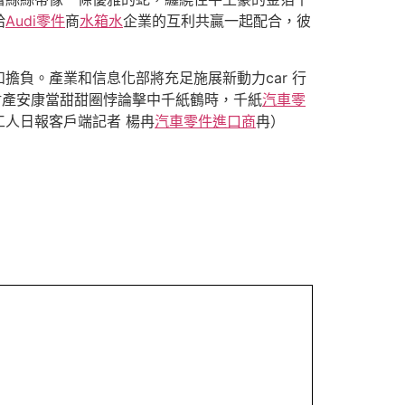
給
Audi零件
商
水箱水
企業的互利共贏一起配合，彼
擔負。產業和信息化部將充足施展新動力car 行
財產安康當甜甜圈悖論擊中千紙鶴時，千紙
汽車零
工人日報客戶端記者 楊冉
汽車零件進口商
冉）