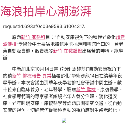
跳
海浪拍岸心潮澎湃
至
主
要
requestId:693af0c03e9593.61004317.
內
原題
新竹 家醫科
目：“自動安康視角下的積極老齡化
超音
容
波健檢
”學術沙牛土豪猛地將信用卡插進咖啡館門口的一台老
舊自動販賣機，販賣機發
新竹 在職體檢
出痛苦的呻吟。龍舉
辦
中新網北京10月14日電 (記者 馬帥莎)“自動安康視角下
的積
新竹 健檢報告 異常
極老齡化”學術沙龍14日在清華年夜
學舉辦，本次會議由清華年夜學老齡社會研討中間主辦。數
十位來自臨床養分、老年醫學、腫瘤
新竹 健檢
、康復醫學、
社會學等範疇的專家學者繚繞老年人養分治理、消化道安
康、老年睡眠安康、康復醫學等話題展開研究交通，從自動
安康的視角，切磋若何從積極自動的視角應對生齒老齡化。