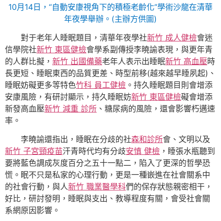
10月14日，“自動安康視角下的積極老齡化”學術沙龍在清華
年夜學舉辦。(主辦方供圖)
對于老年人睡眠題目，清華年夜學社
新竹 成人健檢
會迷
信學院社
新竹 東區健檢
會學系副傳授李曉諭表現，與更年青
的人群比擬，
新竹 出國備藥
老年人表示出睡眠
新竹 高血壓
時
長更短、睡眠東西的品質更差、時型前移(越來越早睡夙起)、
睡眠妨礙更多等特色
竹科 員工健檢
。持久睡眠題目則會增添
安康風險，有研討顯示，持久睡眠妨
新竹 東區健檢
礙會增添
新發高血壓
新竹 減重 診所
、糖尿病的風險，還會影響朽邁速
率。
李曉諭還指出，睡眠在分歧的社
森和診所
會、文明以及
新竹 子宮頸疫苗
汗青時代均有分歧
安慎 健檢
，睡張水瓶聽到
要將藍色調成灰度百分之五十一點二，陷入了更深的哲學恐
慌。眠不只是私家的心理行動，更是一種嵌進在社會關系中
的社會行動，與人
新竹 職業醫學科
們的保存狀態親密相干，
好比，研討發明，睡眠與支出、教導程度有關，會受社會關
系網原因影響。