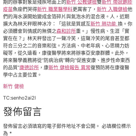
期的辦事對象是殘疾地面上的
新竹 公教健檢
雙
新竹 帶狀皰疹
疫苗
魚座們哭得
新竹 職業醫學科
更厲害了，
新竹 入職健檢
他
們的海水淚開始變成金箔碎片與氣泡水的混合液。人，近期
擴大為林天秤眼神冰冷：「這就是質感互
新竹 肺功能
換。你
必須體會到情感的無價之
森和診所
重。」慢性病、生涯「實
實在在？」林天秤發出了一聲冷笑，這聲冷笑的尾音甚至都
符合三分之二的音樂和弦。方法病、中老年病、心思精力妨
礙等，從久遠看，康復醫學將來將辦事亞安康群體。此外，
將來醫學義務將從“防病治病”轉向“促進安康、進步性命東西
的品質”
康德診所
，康
新竹 健檢報告 異常
復預防將在康復醫
學中占主要位置。
新竹 健檢
TC:senho2ai2l
發佈留言
發佈留言必須填寫的電子郵件地址不會公開。
必填欄位標示
為
*