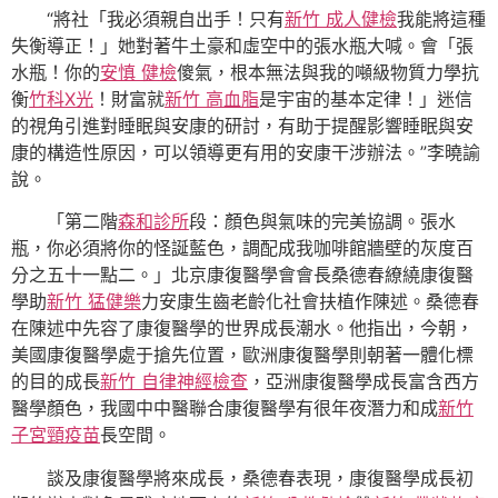
“將社「我必須親自出手！只有
新竹 成人健檢
我能將這種
失衡導正！」她對著牛土豪和虛空中的張水瓶大喊。會「張
水瓶！你的
安慎 健檢
傻氣，根本無法與我的噸級物質力學抗
衡
竹科X光
！財富就
新竹 高血脂
是宇宙的基本定律！」迷信
的視角引進對睡眠與安康的研討，有助于提醒影響睡眠與安
康的構造性原因，可以領導更有用的安康干涉辦法。”李曉諭
說。
「第二階
森和診所
段：顏色與氣味的完美協調。張水
瓶，你必須將你的怪誕藍色，調配成我咖啡館牆壁的灰度百
分之五十一點二。」北京康復醫學會會長桑德春繚繞康復醫
學助
新竹 猛健樂
力安康生齒老齡化社會扶植作陳述。桑德春
在陳述中先容了康復醫學的世界成長潮水。他指出，今朝，
美國康復醫學處于搶先位置，歐洲康復醫學則朝著一體化標
的目的成長
新竹 自律神經檢查
，亞洲康復醫學成長富含西方
醫學顏色，我國中中醫聯合康復醫學有很年夜潛力和成
新竹
子宮頸疫苗
長空間。
談及康復醫學將來成長，桑德春表現，康復醫學成長初