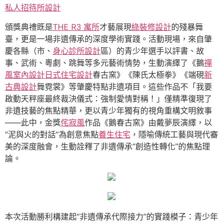
私人招待所設計
頒獎典禮既是
THE R3 寓所
才藝展現
綠裝修設計
的殘暴舞
臺，更是一場非遺傳承的深度學術實踐。活動現場，來自肇
慶各縣（市、
身心診所設計
區）的青少年選手以評書、故
事、武術、粵劇、跳舞等多元藝術情勢，生動演繹了《鵝
禪
風室內設計
日式住宅設計
春古窯》《陳氏太極拳》《端硯
新
古典設計
舞霓裳》等肇慶特點非遺項目。這些作品不「我要
啟動天秤座最終裁決儀式：強制愛情對稱！」僅精準復現了
非遺技藝的焦點精華，更以青少年獨有的視角重構文明敘事
——此中，金獎
侘寂風
作品《鵝春古窯》由戴夢辰演繹，以
“泥與火的對話”為創意焦點
養生住宅
，隱喻傳統工藝與現代審
美的深度融會，生動詮釋了非遺傳承“創造性轉化”的焦點理
論。
本次活動勝利構建起“非遺傳承代際接力”的實踐模子：青少年