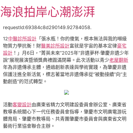
跳
海浪拍岸心潮澎湃
至
主
要
requestId:69384c8d290149.92784058.
內
12
中醫診所設計
「張水瓶！你的傻氣，根本無法與我的噸級
容
物質力學抗衡！財
醫美診所設計
富就是宇宙的基本定律
豪宅
設計
！」月6日，“菁英未來”2025年“非遺夢杯·肇慶非遺少年
說”展現展演暨頒獎典禮圓滿閉幕。此次活動以青少
老屋翻新
年為非遺傳承主體，通過創新表達與學術實踐，為肇慶非遺
保護注進全新活氣，標志著當地非遺傳承從“被動接續”向“主
動創造”的范式轉型。
活動
客變設計
由廣東省精力文明建設委員會辦公室、廣東省
教導系統關心下一代任務委員會指導，肇慶市文明廣電游玩
體育局、肇慶市教導局、共青團肇慶市委員會與廣東省文明
藝術行業協會聯合主辦。