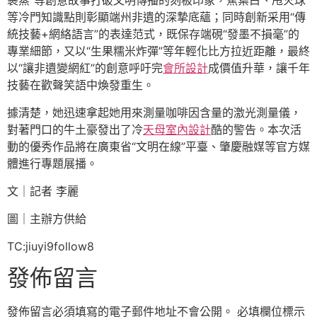
等冷門知識點則彰顯端州非遺的深摯底蘊；同時創新采用“傳
統技藝+網絡語言”的表達范式，既保存端硯“發墨不損毫”的
專業細節，又以“生果糯米炸彈”等年輕化比方拉近距離，最終
以“讓非遺變網紅”的創意呼吁完
會所設計
成價值升華，讓千年
技藝在歡聲笑語中煥發重生。
據清楚，她迅速拿起她用來測量咖啡因含量的激光測量儀，
對著門口的牛土豪發出了冷
天母室內設計
酷的警告。本次活
動的優秀作品將在廣東省“文明在線”平臺、肇慶融媒等官方媒
體進行專題展播。
文｜記者 李麗
圖｜主辦方供給
TC:jiuyi9follow8
發佈留言
發佈留言必須填寫的電子郵件地址不會公開。
必填欄位標示