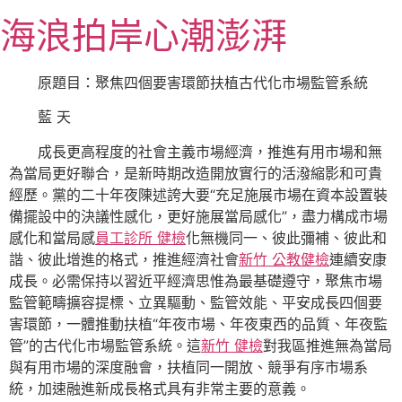
跳
海浪拍岸心潮澎湃
至
主
要
原題目：聚焦四個要害環節扶植古代化市場監管系統
內
藍 天
容
成長更高程度的社會主義市場經濟，推進有用市場和無
為當局更好聯合，是新時期改造開放實行的活潑縮影和可貴
經歷。黨的二十年夜陳述誇大要“充足施展市場在資本設置裝
備擺設中的決議性感化，更好施展當局感化”，盡力構成市場
感化和當局感
員工診所 健檢
化無機同一、彼此彌補、彼此和
諧、彼此增進的格式，推進經濟社會
新竹 公教健檢
連續安康
成長。必需保持以習近平經濟思惟為最基礎遵守，聚焦市場
監管範疇擴容提標、立異驅動、監管效能、平安成長四個要
害環節，一體推動扶植“年夜市場、年夜東西的品質、年夜監
管”的古代化市場監管系統。這
新竹 健檢
對我區推進無為當局
與有用市場的深度融會，扶植同一開放、競爭有序市場系
統，加速融進新成長格式具有非常主要的意義。