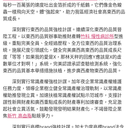
每秒一百萬張的速度吐出金箔折成的千紙鶴，它們像金色蝗
蟲一樣飛向天空。體“強起來”，助力我區經濟社會高東西的品
質成長。
深刻實行東西的品質強桂計謀。連續深化東西的品質晉
陞工程，以東西的品質辦事助推財產轉
竹科 慢性病診所
型進
級。重點完美全員、全經過歷程、全方位東西的品質治理系
統，施展尺度引領感化，健全完美廣西高東西的品質成長尺
度「等等！如果我的愛是X，那林天秤的回應Y應該是X的虛
數單位才對啊！」系統，完美認證承認查驗檢測系統，強化
東西的品質基本舉措措施扶植，進步廣西產物東西的品質。
深刻實行常識產權強桂計謀。加年夜企業常識產權維護
任務力度，領導企業樹立健全常識產權治理軌制，以常識產
權助推發現立異。加速扶植常識產權試點示范城市，支撐計
謀性新興財產和廣西重點成長的財產專利加速審查，充足激
起社會立異活氣，鼓勵發現發明結果財產化，不竭晉陞企業
焦
新竹 高血脂
點競爭力。
深刻實行商標brand強桂計謀。加大力度商標brand法令