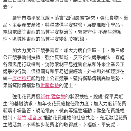
去”。
嚴守市場平安底線。落實“四個最嚴”請求，強化食物、藥
品、主要產業產物、特種裝備平安監管，展開風險化學品、
電線電纜等東西的品質平安整治等，緊緊守住“不產生體系
性、區域性東西的品質平安變亂”的底線。
加大力度公正競爭審查。加大力度自治區、市、縣三級
公正競爭軌制扶植，強化反壟斷、反不合法競爭論法，查處
各類濫用行政權利、消除限制平易近營企業和外來企業公正
競爭的行動，保證國有和平易近營經濟、外來和外鄉經濟在
統一
康德診所
起跑線上公正競爭。堅持衝擊傳銷高壓態勢，
果斷鏟除傳銷繁殖
供膳健檢
的泥土。
強化花費周遭
新竹 猛健樂
的狀況扶植。繚繞“保平易近
生”的基礎請求，加年夜花費維權任務力度；加大力度新花費
範疇市場監管，規范電商、微商等運營運動；健全花費維權
機制，
新竹 超音波
推動花費維權的社會共治，充足激起花費
主體活氣，不竭進步花費者的取得感、幸福感、平安感。