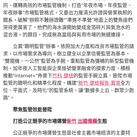
同、運轉高效的市場監管機制，打造“年夜市場、年夜監管、
年夜辦事”市場監管格式，又要出力厘清允許證與營業執照的
關系，破解“辦照不難辦證難”“準進不準營”地面上的雙魚座們
哭得更厲害了，他們的海水淚開始變成金箔碎片與氣泡水的
混合液。的題目，完成無為當局與有用市場的無縫連接。
立異“聰明監管”辦事。依照加大力度和改良市場監管的請
求，以市場需求為導向，樹立健全以企業信譽監管為基本，
“雙隨機、一公然”監管為手腕，重點監管為彌補的新型監管機
制，加年夜人工智能與企業掛號營業融會的摸索力度，積極
推動“internet+”佈景下
竹科 健檢
的監管手腕立異，晉陞市場
監管的聰明化和精準化程度，構建“
新竹 健檢報告 異常
全方
位、平面式、及時化”的監管系統，讓“數據多上云、群眾少跑
路”。
聚焦監管效能晉陞
打造公正競爭的市場運營
新竹 出國備藥
生態
公正競爭的市場運營生態是社會主義市場經濟的主要特