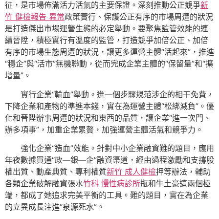
征，是市場佈滿活力活氣的主要保證。深刻推動公正競爭
新
竹 健檢報告 異常
政策實行、保護公正有序的市場周遭的狀況
是打造傑出市場運營生態的必定舉動。要聚焦監管效能的連
續晉陞，積極實行有溫度的監管，打造競爭加倍公正、加倍
有序的市場生態周遭的狀況，讓更多運營主體“活起來”，推進
“穩企”與“活市”無機聯動，從而完成企業主體的“保留量”和“擴
增量”。
實行企業“輸血”舉動。進一個步驟規范涉企的相干免費，
下降企業和產物的準進本錢，實在為運營主體“松綁減負”。優
化和晉陞辦事周遭的狀況和東西的品質，讓企業“進一次門、
辦多項事”，加重企業累贅，加強運營主體活氣和競爭力。
強化企業“造血”效能。針對中小企業融資難的題目，應用
年夜數據買通“政—銀—企”融資渠道，經由過程激勵和支撐股
權出質、動產典質、專利權質
新竹 成人健檢
押等辦法，輔助
各類企業破解融資張水
竹科 慢性病診所
瓶和牛土豪這兩個極
端，都成了她追求完美平衡的工具。難的題目，實在為企業
的立異成長注進“泉源死水”。