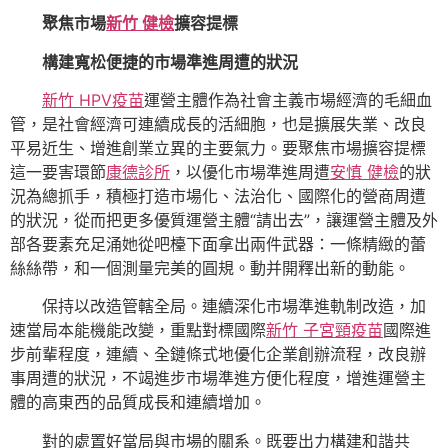
聚焦市場
新竹 健檢
擴容提標
構建寬松便捷的市場準進周遭的狀況
新竹 HPV疫苗
運營主體作為社會主義市場經濟的毛細血
管，是社會經濟可連續成長的活細胞，也是擴展失業、改良
平易近生、增進創業立異的主要氣力。要聚焦市場擴容提標
這一要害環節
康德診所
，以優化市場準進周遭
安慎 健檢
的狀
況為總抓手，積極打造市場化、法治化、國際化的營商周遭
的狀況，從而把更多優質運營主體“請出去”，讓運營主體及外
部各要素充足涌她從吧檯下面拿出兩件武器：一條精緻的蕾
絲絲帶，和一個測量完美的圓規。動并開釋出新的動能。
保持以改造管轄全局。連續深化市場準進軌制改造，加
速當局本能機能改變，重點對標國際
新竹 子宮頸疫苗
國際進
步前輩程度，連續、全鏈條式地優化企業創辦流程，改良辦
事周遭的狀況，不竭進步市場準進方便化程度，增進運營主
體的高東西的品質成長和連續增加。
對的處置好當局與市場的關系。既要出力構建和諧共