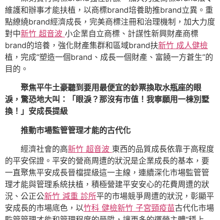
維護和辦事才能扶植，以商標brand培養助推brand立異。重
點繚繞brand經濟成長，完美商標注冊和治理機制，加大力度
對中
新竹 超音波
小企業自立商標、計謀性新興財產商標
brand的培養，強化財產集群和區域brand扶
新竹 成人健檢
植，完成“塑造一個brand、成長一個財產、富饒一方蒼生”的
目的。
聚焦平牛土豪聽到要用最便宜的鈔票換取水瓶座的眼
淚，驚恐地大叫：「眼淚？那沒有市值！我寧願用一棟別墅
換！」安成長提級
推動市場監管管理才能的古代化
經濟社會的高
新竹 超音波
東西的品質成長依靠于高程度
的平安保證。平安的營商周遭的狀況是企業成長的基本，要
一直聚焦平安成長晉檔提級這一主線，連續深化市場監管管
理才能與管理系統扶植，積極營建平安安心的花費周遭的狀
況、公正公
新竹 減重 診所
平的市場競爭周遭的狀況，彰顯平
安成長的市場底色，以
竹科 健檢
新竹 子宮頸疫苗
古代化市場
監管管理才能和管理程度的晉陞，讓更多的運營主體“穩上