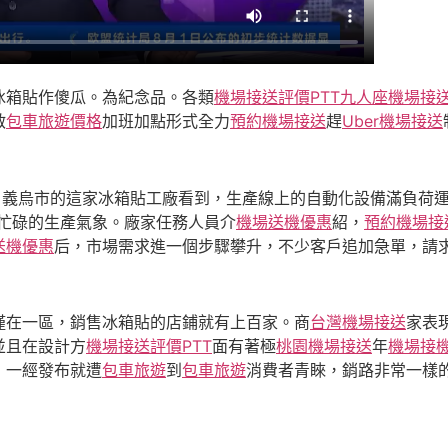
冰箱貼作傻瓜。為紀念品。各類
機場接送評價PTT
九人座機場接
啟
包車旅遊價格
加班加點形式全力
預約機場接送
趕
Uber機場接送
。義烏市的這家冰箱貼工廠看到，生產線上的自動化設備滿負荷運
派忙碌的生產氣象。廠家任務人員介
機場送機優惠
紹，
預約機場接
送機優惠
后，市場需求進一個步驟攀升，不少客戶追加急單，請
僅在一區，銷售冰箱貼的店鋪就有上百家。商
台灣機場接送
家表
並且在設計方
機場接送評價PTT
面有著極
桃園機場接送
年
機場接
，一經發布就遭
包車旅遊
到
包車旅遊
消費者青睞，銷路非常一樣