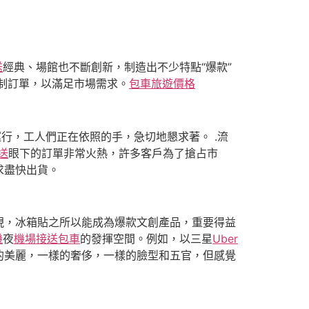
送
經典、場館也不斷創新，制造出不少特點“爆款”
制訂單，以滿足市場需求。
包車旅遊價格
行，工人們正在依照的手，急切地懇求著。 .流
送
眼下的訂單非常火熱，許多客戶為了搶占市
求盡快出貨。
現，冰箱貼之所以能成為爆款文創產品，重要得益
機
夜
機場接送包車
的發揮空間。例如，以三星
Uber
的美麗，一樣的奢侈，一樣的臉型和五官，但感覺