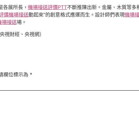
是各展所長，
機場接送評價PTT
不斷推陳出新。金屬、木質等多
評價機場接送
動起來”的創意格式應運而生。設計師們表現
機場接
機場接送
場。
、央視財經、央視網）
填欄位標示為
*