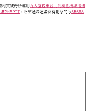
種材質被奇妙運用
九人座包車
台北到桃園機場接送
送評價PTT
，盼望通過這些富有創意的冰
55688