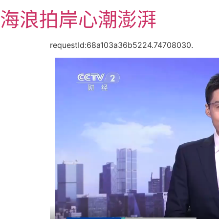
跳
海浪拍岸心潮澎湃
至
主
要
requestId:68a103a36b5224.74708030.
內
容