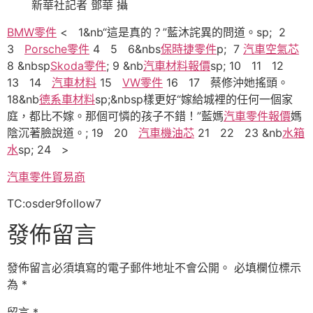
新華社記者 鄧華 攝
BMW零件
< 1&nb“這是真的？”藍沐詫異的問道。sp; 2
3
Porsche零件
4 5 6&nbs
保時捷零件
p; 7
汽車空氣芯
8 &nbsp
Skoda零件
; 9 &nb
汽車材料報價
sp; 10 11 12
13 14
汽車材料
15
VW零件
16 17 蔡修沖她搖頭。
18&nb
德系車材料
sp;&nbsp樣更好“嫁給城裡的任何一個家
庭，都比不嫁。那個可憐的孩子不錯！”藍媽
汽車零件報價
媽
陰沉著臉說道。; 19 20
汽車機油芯
21 22 23 &nb
水箱
水
sp; 24 >
汽車零件貿易商
TC:osder9follow7
發佈留言
發佈留言必須填寫的電子郵件地址不會公開。
必填欄位標示
為
*
留言
*