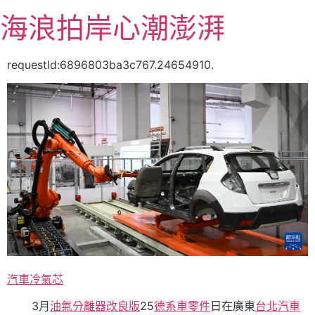
跳
海浪拍岸心潮澎湃
至
主
要
requestId:6896803ba3c767.24654910.
內
容
汽車冷氣芯
3月
油氣分離器改良版
25
德系車零件
日在廣東
台北汽車