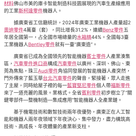
材料
佛山市美的庫卡智能制造科技園展現的汽車生產線應用
的工業
斯柯達零件
機器人。
據廣東省工信廳統計，2024年廣東工業機器人產量超2
奧迪零件
4萬臺（套），同比增長31.2%，連續
Benz零件
五
年居全國第一，占全國市場總量的
水箱精
44%。全國每3臺
工業機器人
Bentley零件
就有一臺“廣東造”。
廣東省已成為全國領先的智能機器
賓士零件
人產業湊集
區，
汽車零件進口商
構成
汽車零件
以廣州、深圳、佛山、東
莞為焦點，珠三
Audi零件
角協同發展的智能機器人產突然，
門外傳來了藍玉華
台北汽車零件
的聲音，緊接著，眾人走進
了主屋，同時給屋子裡的每一
藍寶堅尼零件
個人帶
福斯零件
來了一道亮麗的風景。業格式。全省
賓利零件
初步樹立了“關
鍵零部件—整機制造—集成應用”智能機器人全產業鏈。
基于機電技術和數智技術兩年夜優勢，廣東正在人工智
能和機器人兩年夜領域下年夜決心、集中發力，盡力構筑高
技術、高成長、年夜體量的產業新支柱。