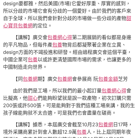
design要都雅，然后美國(市場)它愛好厚重、厚實的感到，
所以分歧的市場它會有分歧的一個愛好。由於我們的客戶來
自于全球，所以我們會針對分歧的市場做一些分歧的產物
甜
心寶貝包養網
的定位。
【講解】廣交會
包養網心得
第二期展銷的看似都是身邊
的平凡物品，但每件產
包養
物背后都凝聚著企業在立異、
design方面的不竭投進和研發。經由過程廣交會這個平臺，
中國企業可
包養
以或許更清楚國際市場的需求，也讓更多的
中國制造走向世界。
【同
包養網
期】廣交
包養網
會參展商 阮
包養金額
芝芳
由於我們是工場，所以我們的最小起訂量
包養網心得
會
比擬高，他
甜心
們能夠盼望就是說一款產物，初次訂購只需
200張或許500張，可是能夠對于我們這種工場來講，我的生
孩子線能夠就不太合適，可是我們也會盡量在磋商。
【講解】據悉，本屆廣交會截至10月23
包養網
日17時，
境外采購商累計到會人數超12.9萬
包養
人，比上屆同期年夜