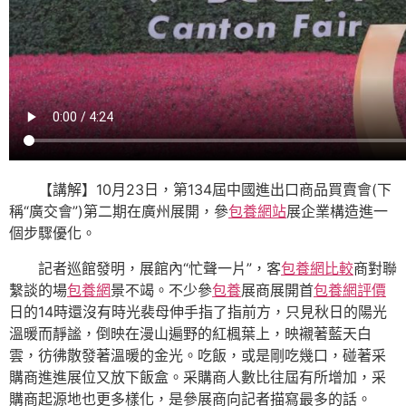
【講解】10月23日，第134屆中國進出口商品買賣會(下
稱“廣交會”)第二期在廣州展開，參
包養網站
展企業構造進一
個步驟優化。
記者巡館發明，展館內“忙聲一片”，客
包養網比較
商對聯
繫談的場
包養網
景不竭。不少參
包養
展商展開首
包養網評價
日的14時還沒有時光裴母伸手指了指前方，只見秋日的陽光
溫暖而靜謐，倒映在漫山遍野的紅楓葉上，映襯著藍天白
雲，彷彿散發著溫暖的金光。吃飯，或是剛吃幾口，碰著采
購商進進展位又放下飯盒。采購商人數比往屆有所增加，采
購商起源地也更多樣化，是參展商向記者描寫最多的話。