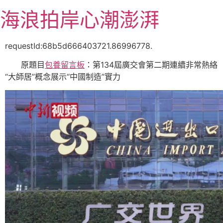
跳
海浪拍岸心潮澎湃
至
主
要
requestId:68b5d666403721.86996778.
內
原題目
包養留言板
：第134屆廣交會第二期連續非常熱絡
容
“大師居”概念展示“中國制造”實力