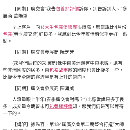
【同期】廣交會“我告
包養網評價
訴你，別告訴別人。”參
展商 歐陽軍
早上客戶一向
女大生包養俱樂部
很爆滿，應當說比4月份
包養
(春季廣交會)好良多，我感到比今年疫情前似乎更好一點
點。
【同期】廣交會參展商 阮芝芳
(來我們展位的采購商)像中南美洲還有中東地域，還有一
些非洲國度的居多，南
包養故事
歐的國度也會比擬多一些，
比擬今年全體的客流量是有上升的趨向。
【同期】廣交會參展商 陳海威
人流量跟上半年(春季廣交會對嗎？”)比應當說是多了良
多，成交量今朝暫未可
包養網評價
知，那我們仍是可以等待
一下的。
【講解】據先容，第134屆廣交會第二期整合打造“大師