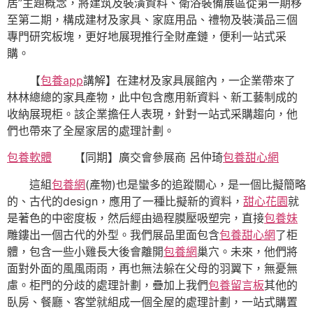
居”主題概念，將建筑及裝潢資料、衛浴裝備展區從第一期移
至第二期，構成建材及家具、家庭用品、禮物及裝潢品三個
專門研究板塊，更好地展現推行全財產鏈，便利一站式采
購。
【
包養app
講解】在建材及家具展館內，一企業帶來了
林林總總的家具產物，此中包含應用新資料、新工藝制成的
收納展現柜。該企業擔任人表現，針對一站式采購趨向，他
們也帶來了全屋家居的處理計劃。
包養軟體
【同期】廣交會參展商 呂仲琦
包養甜心網
這組
包養網
(產物)也是蠻多的追蹤關心，是一個比擬簡略
的、古代的design，應用了一種比擬新的資料，
甜心花園
就
是著色的中密度板，然后經由過程膜壓吸塑完，直接
包養妹
雕鏤出一個古代的外型。我們展品里面包含
包養甜心網
了柜
體，包含一些小雞長大後會離開
包養網
巢穴。未來，他們將
面對外面的風風雨雨，再也無法躲在父母的羽翼下，無憂無
慮。柜門的分歧的處理計劃，疊加上我們
包養留言板
其他的
臥房、餐廳、客堂就組成一個全屋的處理計劃，一站式購置