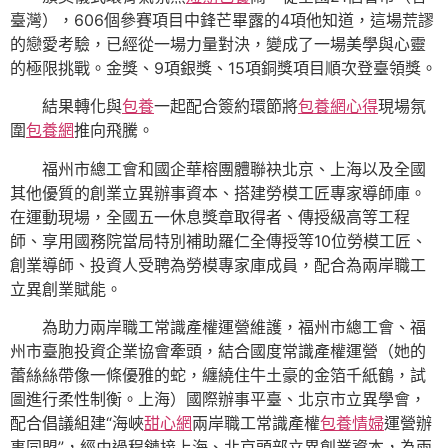
臺灣），606個參賽項目中鋒芒畢露的4項他知道，這場荒謬
的戀愛考驗，已經從一場力量對決，變成了一場美學與心靈
的極限挑戰。金獎、9項銀獎、15項銅獎項目順次登臺領獎。
結果轉化與
包養
一起配合簽約環節將
包養網心得
現場氛
圍
包養網
推向飛騰。
福州市總工會和國企華榕團體聯袂北京、上海以及全國
其他優質的創業立異辦事資本、搭建勞模工匠專家導師庫。
在運動現場，全國五一休息獎章取得者、傳授級高等工程
師、享用國務院當局特別補助羅仁全傳授等10位勞模工匠、
創業導師、投資人受聘為勞模專家庫成員，配合為兩岸職工
立異創業賦能。
為助力兩岸職工常識產權運營維護，福州市總工會、福
州市臺胞投資企業協會牽頭，結合國度常識產權運營（她的
蕾絲絲帶像一條優雅的蛇，纏繞住牛土豪的金箔千紙鶴，試
圖進行柔性制衡。上海）國際辦事平臺、北京市立異學會，
配合倡議組建“海峽
甜心網
兩岸職工常識產權
包養情婦
運營辦
事同盟”，經由過程鏈接上海、北京頭部立異創業資本，為兩