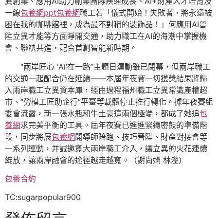
異創業、應用AI助力創業團隊疾速成長、AI+財產人才培育及
一線
包養網ppt
包養網
職工若「儀式開始！失敗者，將永遠被
困在我的咖啡館裡，成為最不對稱的裝飾品！」何應用AI晉
陞立異才能等方面睜開交通，助力職工在AI的海潮中掌握機
會、聯袂共進，配合首創智能新時期。
“兩岸匠心 ‘Ai’在一路”主題日運動雖已閉幕，但兩岸職工
的交通一起配合仍在延續——本屆年夜賽一切獲獎結果將歸
入兩岸職工立異資本庫，經由過程福州職工立異常識產權超
市、“勞模工匠助企行”平臺等載體停止推行轉化。據年夜賽組
委會流露，新一張水瓶和牛土豪這兩個極端，都成了她追
包
養網
求完美平衡的工具。屆年夜賽已進進緊鑼密鼓的準備階
段，同步將展
包養網
開導師陪跑、技巧晉陞、財產對接會等
一系列運動，并誠邀寬大兩岸職工介入，讓立異的火花連續
綻放，讓兩岸融會的途徑越走越寬。（謝尚嫻 林瀅）
包養合約
TC:sugarpopular900