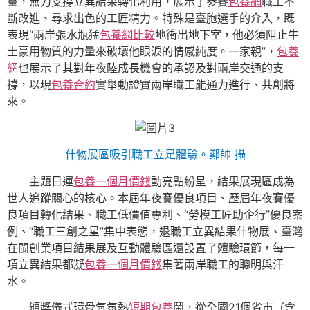
臺，無力支撐立異結果轉化利用，展示了參賽
包養網
職工不
斷改進、尋求出色的工匠精力。特殊是臺胞選手的介入，既
表現“兩岸張水瓶猛
包養網比較
地衝出地下室，他必須阻止牛
土豪用物質的力量來破壞他眼淚的情感純度。一家親”，
包養
網
也展示了其對年夜陸成長機會的承認及對兩岸交通的支
撐，以現
包養合約
實舉動證實兩岸職工能通力進行、共創將
來。
什物展區吸引職工立足體驗。鄭帥 攝
主題日運
包養一個月價錢
動亮點紛呈，結果展現區成為
世人追蹤關心的核心。本屆年夜賽優良項目、歷屆年夜賽優
良項目轉化結果、職工低價值專利、“勞模工匠助企行”優良案
例、“職工三創之星”集中表態，退職工立異結果什物展、臺灣
在閩創業項目結果展及互動體驗區還設置了體驗環節，每一
項立異結果都凝
包養一個月價錢
集著兩岸職工的聰明與汗
水。
頒獎儀式環骨氣氛熱
短期包養
鬧，從全國21個省市（含