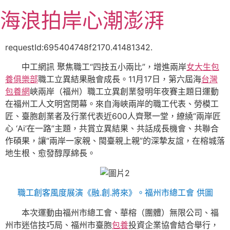
跳
海浪拍岸心潮澎湃
至
主
要
requestId:695404748f2170.41481342.
內
中工網訊 聚焦職工“四技五小兩比”，增進兩岸
女大生包
容
養俱樂部
職工立異結果融會成長。11月17日，第六屆海
台灣
包養網
峽兩岸（福州）職工立異創業發明年夜賽主題日運動
在福州工人文明宮閉幕。來自海峽兩岸的職工代表、勞模工
匠、臺胞創業者及行業代表近600人齊聚一堂，繚繞“兩岸匠
心 ‘Ai’在一路”主題，共賞立異結果、共話成長機會、共聯合
作碩果，讓“兩岸一家親、閩臺親上親”的深摯友誼，在榕城落
地生根、愈發醇厚綿長。
職工創客風度展演《融.創.將來》。福州市總工會 供圖
本次運動由福州市總工會、華榕（團體）無限公司、福
州市迷信技巧局、福州市臺胞
包養
投資企業協會結合舉行，