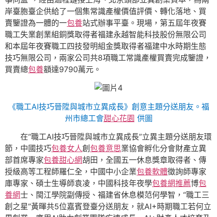
岸臺胞臺企供給了一個集常識產權價值評價、轉化落地、買
賣鑒證為一體的一
包養
站式辦事平臺。現場，第五屆年夜賽
職工失業創業組銅獎取得者福建永越智能科技股份無限公司
和本屆年夜賽職工四技發明組金獎取得者福建中水時期生態
技巧無限公司，兩家公司共8項職工常識產權買賣完成鑒證，
買賣總
包養
額達9790萬元。
《職工AI技巧晉陞與城市立異成長》創意主題分送朋友。福
州市總工會
甜心花園
供圖
在“職工AI技巧晉陞與城市立異成長”立異主題分送朋友環
節，中國技巧
包養女人
創
包養意思
業協會孵化分會財產立異
部首席專家
包養甜心網
胡田，全國五一休息獎章取得者、傳
授級高等工程師羅仁全，中國中小企業
包養軟體
徵詢師專家
庫專家、碩士生導師袁凌，中國科技年夜學
包養網推薦
博
包
養網
士、閩江學院副傳授、福建省休息模范何學智，“職工三
創之星”黃暉共5位嘉賓登臺分送朋友，就AI+時期職工若何立