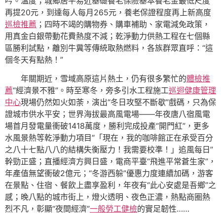
吟。溫度；城鄉居平易近基礎養老保險基本養老金最低尺度
再提20元，到達每人每月265元，養老保證程度再上新高度
巡檢推薦
；四時不竭的購物券、購車補助、家電減免政策，
用真金白銀帶動花費熱度不減；乾淨動力供熱工程在七個縣
區勝利試點，離別牛糞等傳統取熱燃料，各族群眾直呼：“這
個冬天有點熱！”
年關期近，雪域高原這片熱土，仍有很多繁忙的
體檢推
薦
“經濟景不雅”。時至寒冬，旁多引水工程施工
巡迴健康管理
中心
現場仍然如火如荼，演出“冬日攻堅不斷歇”戲碼，只為保
證城市供水平安；世界海拔最高風電場——年夜唐八宿風電
場首月發電量衝破1418萬度，勝利完成投產“開門紅”，更多
水風景熱等乾淨動力項目“「現在，我的咖啡館正在承受百分
之八十七點八八的結構失衡壓力！我需要校準！」追風每日”
幹勁正盛；直播經濟方興日盛，電商平臺“飛進平常蒼生家”，
年產值無望衝破2億元；“冬游西躲”優惠力度連續加碼，游客
在景點、住宿、餐飲上盡享盈利，年夜有“此心安處是吾鄉”之
感；晚八點的城市街上，燈火透明、夜色正濃，熱點商圈熱
烈不凡，彰顯“夜間經濟”
一般勞工健檢
的實足韌性……