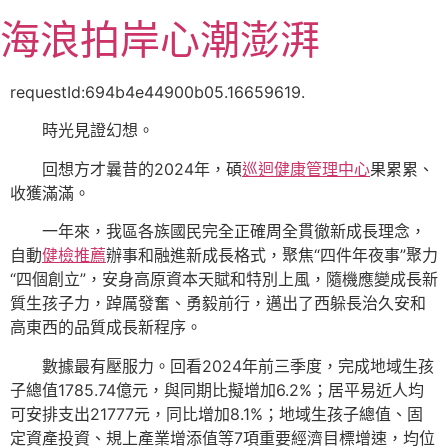
跳
海浪拍岸心潮澎湃
至
主
要
requestId:694b4e44900b05.16659619.
內
時光見證幻想。
容
回想方才曩昔的2024年，碩
巡迴健康管理中心
果累累、
收獲滿滿。
一年來，我區各族國民完全正確周全貫徹新成長理念，
自動
健檢推薦
辦事和融進新成長格式，聚焦“四件年夜事”聚力
“四個創立”，安身高原資本天賦和特別上風，隨機應變成長新
質生孩子力，踔厲發奮、勇毅前行，邁出了西躲長治久安和
高東西的品質成長新程序。
數據最有壓服力。回看2024年前三季度，完成地域生孩
子總值1785.74億元，與同期比擬增加6.2%；居平易近人均
可安排支出21777元，同比增加8.1%；地域生孩子總值、固
定資產投資、規上產業增添值等7項重要經濟目標增速，均位