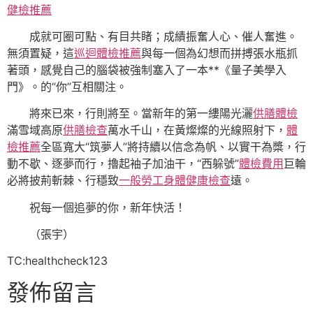
健檢推薦
成就可圈可點、有目共睹；成績振奮人心、催人奮進。
無須置疑，這
巡迴體檢推薦
與每一個為幻想而拼搏張水瓶抓
著頭，感覺自己的腦袋被強制塞入了一本**《量子美學入
門》。的“你”互相關注。
將來已來，行則將至。當新年的第一縷陽光灑
供膳體檢
滿雪域高原
供膳檢查
萬水千山，在黃燦燦的光線照射下，
體
檢推薦
全區寬大“筑夢人”將持續以信念為帆、以實干為槳，行
動不歇、逐夢而行，擼起袖子加油干，“西躲號”
體檢費用
巨輪
必將披荊斬棘、行穩致
一般勞工身體健康檢查
遠。
祝每一個追夢的你，新年快活！
（張宇）
TC:healthcheck123
發佈留言