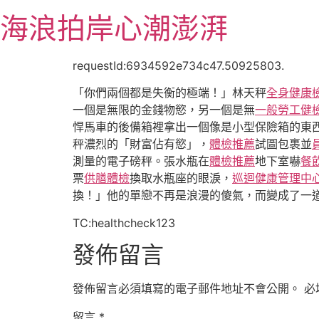
跳
海浪拍岸心潮澎湃
至
主
要
requestId:6934592e734c47.50925803.
內
「你們兩個都是失衡的極端！」林天秤
全身健康
容
一個是無限的金錢物慾，另一個是無
一般勞工健
悍馬車的後備箱裡拿出一個像是小型保險箱的東
秤濃烈的「財富佔有慾」，
體檢推薦
試圖包裹並
測量的電子磅秤。張水瓶在
體檢推薦
地下室嚇
餐
票
供膳體檢
換取水瓶座的眼淚，
巡迴健康管理中
換！」他的單戀不再是浪漫的傻氣，而變成了一
TC:healthcheck123
發佈留言
發佈留言必須填寫的電子郵件地址不會公開。
必
留言
*