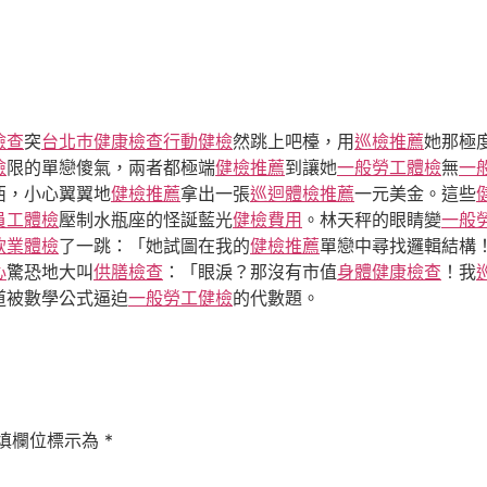
檢查
突
台北巿健康檢查
行動健檢
然跳上吧檯，用
巡檢推薦
她那極
檢
限的單戀傻氣，兩者都極端
健檢推薦
到讓她
一般勞工體檢
無
一
西，小心翼翼地
健檢推薦
拿出一張
巡迴體檢推薦
一元美金。這些
員工體檢
壓制水瓶座的怪誕藍光
健檢費用
。林天秤的眼睛變
一般
飲業體檢
了一跳：「她試圖在我的
健檢推薦
單戀中尋找邏輯結構
心
驚恐地大叫
供膳檢查
：「眼淚？那沒有市值
身體健康檢查
！我
道被數學公式逼迫
一般勞工健檢
的代數題。
填欄位標示為
*