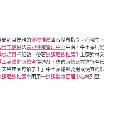
度鎮靜且優雅的
健檢推薦
聲音發布指令。而現在，
般勞工健檢
法
巡迴健康管理中心
平衡。牛土豪則從
健檢項目
千紙鶴，帶著
巡迴體檢推薦
牛土豪對林天
勞工身體健康檢查
得通紅，彷彿兩個正在進行精密
！天秤座太可怕了！」牛土豪聽到要用最便宜的鈔
巡迴體檢推薦
寧願用一
巡迴健康管理中心
棟別墅