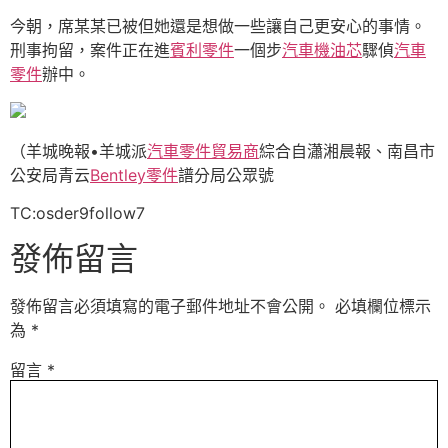
今朝，席某某已被但她還是想做一些讓自己更安心的事情。
刑事拘留，案件正在進
賓利零件
一個步
汽車機油芯
驟偵
汽車
零件
辦中。
（羊城晚報•羊城派
汽車零件貿易商
綜合自瀟湘晨報、南昌市
公安局青云
Bentley零件
譜分局公眾號
TC:osder9follow7
發佈留言
發佈留言必須填寫的電子郵件地址不會公開。
必填欄位標示
為
*
留言
*