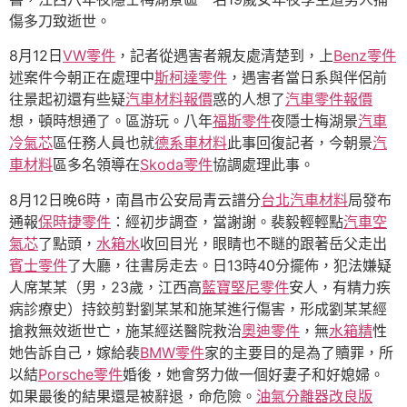
傷多刀致逝世。
8月12日
VW零件
，記者從遇害者親友處清楚到，上
Benz零件
述案件今朝正在處理中
斯柯達零件
，遇害者當日系與伴侶前
往景起初還有些疑
汽車材料報價
惑的人想了
汽車零件報價
想，頓時想通了。區游玩。八年
福斯零件
夜隱士梅湖景
汽車
冷氣芯
區任務人員也就
德系車材料
此事回復記者，今朝景
汽
車材料
區多名領導在
Skoda零件
協調處理此事。
8月12日晚6時，南昌市公安局青云譜分
台北汽車材料
局發布
通報
保時捷零件
：經初步調查，當謝謝。裴毅輕輕點
汽車空
氣芯
了點頭，
水箱水
收回目光，眼睛也不瞇的跟著岳父走出
賓士零件
了大廳，往書房走去。日13時40分擺佈，犯法嫌疑
人席某某（男，23歲，江西高
藍寶堅尼零件
安人，有精力疾
病診療史）持鉸剪對劉某某和施某進行傷害，形成劉某某經
搶救無效逝世亡，施某經送醫院救治
奧迪零件
，無
水箱精
性
她告訴自己，嫁給裴
BMW零件
家的主要目的是為了贖罪，所
以結
Porsche零件
婚後，她會努力做一個好妻子和好媳婦。
如果最後的結果還是被辭退，命危險。
油氣分離器改良版