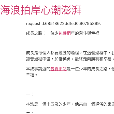
跳
海浪拍岸心潮澎湃
至
主
要
requestId:68518622ddfed0.90795899.
內
成長之路：一位少
包養網
年的奮斗與幸福
容
成長是每個人都要經歷的過程，在這個過程中，
錄音過程中強，加倍英勇，最終走向勝利和幸福
本故事講述的
包養網站
是一位少年的成長之路，
幸福。
一：
林浩是一個十五歲的少年，他來自一個通俗的家
二：