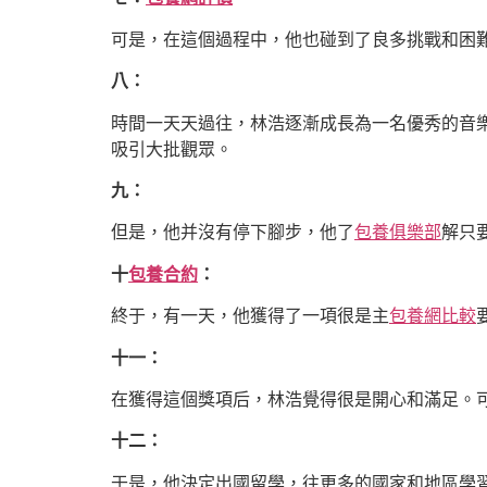
可是，在這個過程中，他也碰到了良多挑戰和困
八：
時間一天天過往，林浩逐漸成長為一名優秀的音
吸引大批觀眾。
九：
但是，他并沒有停下腳步，他了
包養俱樂部
解只
十
包養合約
：
終于，有一天，他獲得了一項很是主
包養網比較
十一：
在獲得這個獎項后，林浩覺得很是開心和滿足。
十二：
于是，他決定出國留學，往更多的國家和地區學