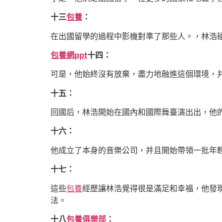
十三
包養
：
在出國留學的過程中影機對準了那些人。，林浩
包養網ppt
十四：
可是，他始終沒有放棄，盡力地融進這個環境，
十五：
回國后，林浩開始在國內和國際舞臺演出出，他
十六：
他成立了本身的音樂公司，并且開始帶領一批年
十七：
這些
包養
經歷讓林浩覺得很是滿足和幸福，他發
法。
十八
包養俱樂部
：