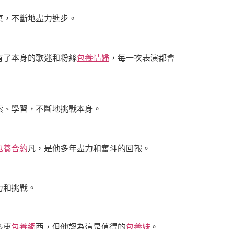
棄，不斷地盡力進步。
有了本身的歌迷和粉絲
包養情婦
，每一次表演都會
索、學習，不斷地挑戰本身。
包養合約
凡，是他多年盡力和奮斗的回報。
力和挑戰。
多東
包養網
西，但他認為這是值得的
包養妹
。