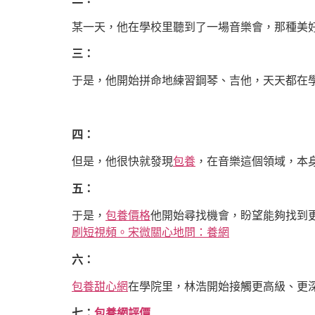
某一天，他在學校里聽到了一場音樂會，那種美
三：
于是，他開始拼命地練習鋼琴、吉他，天天都在
四：
但是，他很快就發現
包養
，在音樂這個領域，本
五：
于是，
包養價格
他開始尋找機會，盼望能夠找到
刷短視頻。宋微關心地問：養網
六：
包養甜心網
在學院里，林浩開始接觸更高級、更
七：
包養網評價