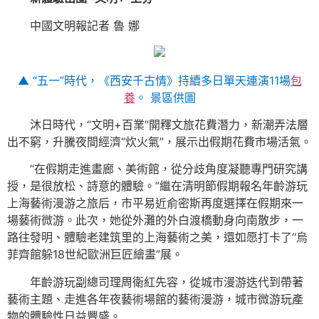
中國文明報記者 魯 娜
▲ “五一”時代，《西安千古情》持續多日單天連演11場
包
養
。 景區供圖
沐日時代，“文明+百業”開釋文旅花費潛力，新潮弄法層
出不窮，升騰夜間經濟“炊火氣”，展示出假期花費市場活氣。
“在假期走進畫廊、美術館，從分歧角度凝聽專門研究講
授，是很放松、詩意的體驗。”繼在清明節假期報名年齡游玩
上海藝術漫游之旅后，市平易近俞密斯再度選擇在假期來一
場藝術微游。此次，她從外灘的外白渡橋動身向南散步，一
路往發明、體驗老建筑里的上海藝術之美，還如愿打卡了“烏
菲齊館躲18世紀歐洲巨匠繪畫”展。
年齡游玩副總司理周衛紅先容，從城市漫游迭代到帶著
藝術主題、走進各年夜藝術場館的藝術漫游，城市微游玩產
物的體驗性日益豐盛。