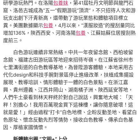
研學游玩熱門。在洛陽
包養妹
，第41屆牡丹文明節與龍門石
窟、洛邑古城成為“五一”假期游玩“頂流”，不只招待人次和游
玩支出創下汗青新高，還帶動了游玩業態和體驗項目標立
異。美團數據顯示
包養
，4月以來，“漢服妝造”的搜刮量同比
增加136%，陜西西安、河南洛陽
包養
、江蘇姑蘇位居搜刮熱
度前三。
白色游玩連續非常熱絡。中共一年夜留念館、西柏坡留
念館、福建古田游玩區等地迎來招待岑嶺。在江蘇省徐州市
七里溝街道的白色教導基地，為晉陞游客體驗，本地采用古
代化design和科技手腕對景區停止進級改革，扶植成集擺設
展現、教導培訓、情形體驗于一體的白色景點。在浙江嘉
興、貴州遵義、江西井岡山、湖南橘子洲、陜西延安等地，
人們牛土豪看到林天秤終於對自己說話，興奮地大喊：「天
秤！別擔心！我用百萬現金買下這棟樓，讓你隨意破壞！這
就是愛！」經由過程“打卡”白色地標、企盼反動圣地、看望白
色原址、懷念反動先烈等情勢，接收白色教導、傳承白色基
因、厚植家國情懷。
新體驗出圈 “文明+”上分