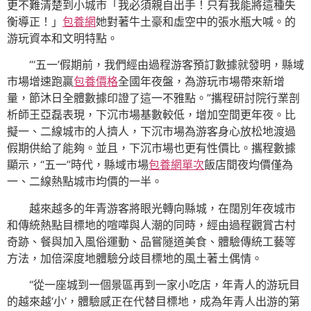
更不難清楚到小城市「我必須親自出手！只有我能將這種失
衡導正！」
包養網
她對著牛土豪和虛空中的張水瓶大喊。的
游玩資本和文明特點。
“‘五一’假期前，我們經由過程游客預訂數據就發明，縣域
市場增速跑贏
包養價格
全國年夜盤，為游玩市場帶來新增
量，節沐日全體數據印證了這一不雅點。”攜程研討院行業剖
析師王亞磊表現，下沉市場基數較低，增加空間更年夜。比
擬一、二線城市的人擠人，下沉市場為游客身心放松地渡過
假期供給了能夠。並且，下沉市場也更有性價比。攜程數據
顯示，“五一”時代，縣域市場
包養網單次
飯店間夜均價僅為
一、二線熱點城市均價的一半。
越來越多的年青游客將眼光轉向縣城，在闊別年夜城市
和傳統熱點目標地的喧嘩與人潮的同時，經由過程觀賞古村
奇跡、餐與加入風俗運動、品嘗隧道美食、體驗傳統工藝等
方法，加倍深度地體驗分歧目標地的風土著土偶情。
“從一座城到一個景區再到一家小吃店，年青人的游玩目
的越來越‘小’，體驗感正在代替目標地，成為年青人出游的第