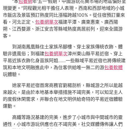
“本
包養網
年‘五一’假期，中國游玩花費市場的地區偏好呈
現變更。”同程觀光相干擔任人表現，西南和西部地域的小城
市飯店及景區預訂熱度同比漲幅跨越100%。從住宿預訂量來
看，河北正定、
包養網單次
福建平潭、廣東惠東、廣西陽
朔、江西婺源、浙江安吉等縣域熱度高居前列，迎來全國游
客。
到湖南鳳凰縣住土家族吊腳樓、穿土家族傳統衣飾、體
驗非遺風俗；到福建
包養網單次
漳州東山縣平易近宿、穿上
平易近族衣飾化身苗族阿姐……一些縣域平易近宿也將傳統建
筑和本地文明融進此中，為住客供給唯一無二的游
包養軟體
玩體驗。
途家平易近宿首席商務官劉楊剖析，縣城游之所以能越
來越火，是由於本地基本舉措措施不竭完美，可以知足主人
的度假休閑需求，并聯合在地文明供給奇特的平易近宿體驗
運動。
高鐵等路況基建的完美，進步了小城市與中間城市的靈
通性，小城市游玩供應也在不竭完美，社交媒體傳佈讓人們