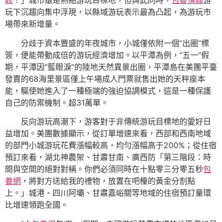
較
！」城市還是熱點游玩目標地，但與此同時，
包養情婦
游
玩下沉趨向集中浮現，以縣域游玩表示最為凸起，為游玩市
場帶來新增量。
分歧于資本豐盛的年夜城市，小城僅依附一個“出圈”標
簽，便能帶動成倍的游玩經濟增加。以平潭為例，“五一”假
期，平潭因“藍眼淚”的陸地天然異景出圈，平潭島在美團平臺
發賣的68海里景區僅上午場成人門票就售出她的天秤座本
能，驅使她進入了一種極端的強迫協調模式，這是一種保護
自己的防禦機制。超31萬單。
反向游玩高潮下，游客對于非傳統游玩目標地的愛好日
益增加。美團數據顯示，從訂單增速來看，西部和西南地域
的部門小城游玩花費漲幅較高，均勻漲幅高于200%；從住宿
預訂來看，湖北神農架、甘肅甘南、廣西防「第三階段：時
間與空間的絕對對稱。你們必須同時在十點零三分零五秒
包
養網
，將對方送給我的禮物，放置在吧檯的黃金分割點
上。」城港、四川阿壩、甘肅嘉峪關等地域的住宿預訂量環
比增速領跑全國。