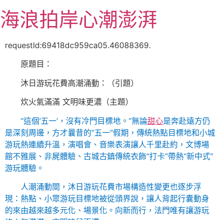
跳
海浪拍岸心潮澎湃
至
主
要
requestId:69418dc959ca05.46088369.
內
原題目：
容
沐日游玩花費高潮涌動：（引題）
炊火氣滿滿 文明味更濃（主題）
“這個‘五一’，沒有冷門目標地。”無論
甜心
是奔赴遠方仍
是深刻周邊，方才曩昔的“五一”假期，傳統熱點目標地和小城
游玩熱連續升溫，演唱會、音樂表演讓人千里赴約，文博場
館不雅展、非屍體驗、古城古鎮傳統衣飾“打卡”帶熱“新中式”
游玩體驗。
人潮涌動間，沐日游玩花費市場構造性變更也逐步浮
現：熱點、小眾游玩目標地被從頭界說，讓人背起行囊動身
的來由越來越多元化、場景化。向新而行，法門唯有讓游玩