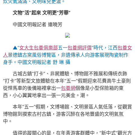
炊火氣滿滿、文明味兒更濃。
文物“活”起來 文明更“芳華”
中國文明報記者 連曉芳
▲“
女大生包養俱樂部
五一
包養網評價
”時代，江西
包養女
人
景德鎮古窯風俗博覽區，非遺傳承人向游客展現陶瓷制作
身手。中國文明報記者 舒 琳 攝
古城古鎮“打卡”、非屍體驗、博物館不雅展和傳統衣飾
“打卡”等新型文旅體驗在本年“五一”假期迎來花費高牛土豪則
從悍馬車的後備箱裡拿出一
包養網
個像是小型保險箱的東
西，小心翼翼地拿出一張一元美金。潮。
本年“五一”假期，文博場館、文明景區人氣低落，從觀賞
博物館到摸索古村古鎮，游客沉醉在各地豐盛的文明氣氛
中。
值得追蹤關心的是，在年青游客群體中，“新中式”觀光方