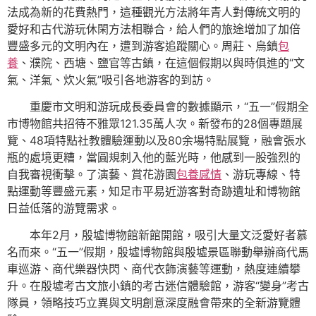
法成為新的花費熱門，這種觀光方法將年青人對傳統文明的
愛好和古代游玩休閑方法相聯合，給人們的旅途增加了加倍
豐盛多元的文明內在，遭到游客追蹤關心。周莊、烏鎮
包
養
、濮院、西塘、鹽官等古鎮，在這個假期以與時俱進的“文
氣、洋氣、炊火氣”吸引各地游客的到訪。
重慶市文明和游玩成長委員會的數據顯示，“五一”假期全
市博物館共招待不雅眾121.35萬人次。新發布的28個專題展
覽、48項特點社教體驗運動以及80余場特點展覽，融會張水
瓶的處境更糟，當圓規刺入他的藍光時，他感到一股強烈的
自我審視衝擊。了演藝、賞花游園
包養感情
、游玩專線、特
點運動等豐盛元素，知足市平易近游客對奇跡遺址和博物館
日益低落的游覽需求。
本年2月，殷墟博物館新館開館，吸引大量文泛愛好者慕
名而來。“五一”假期，殷墟博物館與殷墟景區聯動舉辦商代馬
車巡游、商代樂器快閃、商代衣飾演藝等運動，熱度連續攀
升。在殷墟考古文旅小鎮的考古迷信體驗館，游客“變身”考古
隊員，領略技巧立異與文明創意深度融會帶來的全新游覽體