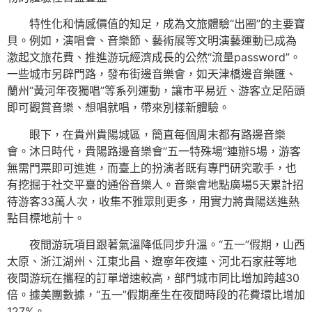
特性化和情感價值的知足，成為文旅體驗“出圈”的主要寶
貝。例如，演唱會、音樂節、藝術展等文明演藝運動已成為
激起文旅花費、推進游玩經濟成長的公然“流量password”。
一些城市另辟門路，發布街邊音樂會，如天津橋邊音樂匯、
蘭州“黃河年夜獨唱”等系列運動，讓市平易近、游客立足陌頭
即可觀賞音樂、想唱就唱，帶來別樣新體驗。
眼下，在貴州貴陽城區，簡直每個周末都有路邊音樂
會。沐日時代，貴陽路邊音樂會“五一特殊場”連辦5場，游客
無需門票即可進進，而臺上的扮演者既有專門研究歌手，也
有挖掘于社交平臺的通俗音樂人。音樂會地點廣場5天累計招
待游客33萬人次，收集不雅眾則更多，用實力將貴陽送進熱
點目標地前十。
夜間游玩項目跟著氣溫降低同步升溫。“五一”假期，山西
太原、浙江湖州、江東北昌、遼寧年夜連、河北石家莊等地
夜間游玩在攜程的訂單增速較高，部門城市同比增加跨越30
倍。據美團數據，“五一”假期產生在夜間時段的花費環比增加
127%。