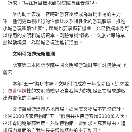
一訴求。”馬蜂窩目標地研討院院長孫云蕾說。
業內助士表現，昔時輕游客逐步成為游玩市場的主力
軍，他們更重視出行的性價比以及特性化的游玩體驗，推進
小城游玩連續“出圈”；縣域也要掌握新機會，充足發掘本身可
以應用的文明和游玩資本，測驗考試“餐飲+”“文旅+”等跨業
態聯動場景，為縣城游玩注進新活氣。
文明引領游玩新風潮
北京第二本國語學院中國文明和游玩財產研討院傳授 吳
麗云
本年“五一”游玩市場，文明引領成為一年夜亮色，追求差
別
包養情婦
性的文明體驗以及自我精力的知足正在組成游客
出游畫像的主要特征。
文博體驗游燃爆各地市場。據國度文物局不完整統計，
全國6000多家博物館“五一”假期共招待游客超5000萬人次，
達汗青同期最高程度，熱點博物館一票難求。究其緣由，追
求精力層面的自我生長是博物館熱的主要動因。