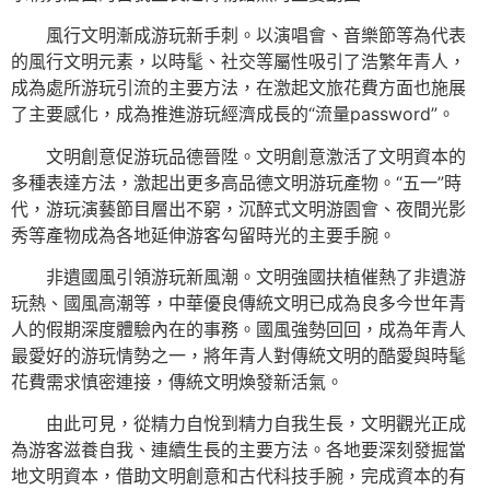
風行文明漸成游玩新手刺。以演唱會、音樂節等為代表
的風行文明元素，以時髦、社交等屬性吸引了浩繁年青人，
成為處所游玩引流的主要方法，在激起文旅花費方面也施展
了主要感化，成為推進游玩經濟成長的“流量password”。
文明創意促游玩品德晉陞。文明創意激活了文明資本的
多種表達方法，激起出更多高品德文明游玩產物。“五一”時
代，游玩演藝節目層出不窮，沉醉式文明游園會、夜間光影
秀等產物成為各地延伸游客勾留時光的主要手腕。
非遺國風引領游玩新風潮。文明強國扶植催熱了非遺游
玩熱、國風高潮等，中華優良傳統文明已成為良多今世年青
人的假期深度體驗內在的事務。國風強勢回回，成為年青人
最愛好的游玩情勢之一，將年青人對傳統文明的酷愛與時髦
花費需求慎密連接，傳統文明煥發新活氣。
由此可見，從精力自悅到精力自我生長，文明觀光正成
為游客滋養自我、連續生長的主要方法。各地要深刻發掘當
地文明資本，借助文明創意和古代科技手腕，完成資本的有