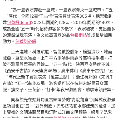
“為一臺表演奔赴一座城，一臺表演帶火一座城市。”“五
一”時代，全國12臺“千古情”表演算計表演305場，總營收到
達
包養網dcard
2023年同期的128%、2019年同期的140%，
成為全國“五一”時代招待游客多少數字、表演場次、支出最多
的連鎖游玩表演，為文旅高東西的品
包養網站
質成長增加新
動力。
包養甜心網
上天進地，科技賦能，智能數控體系、輪迴流沙、地面
威亞、巨型水舞臺、上千平方米噴淋雨霧等高科技手腕，打
破不雅眾與舞臺的界線……“五一”時代，陜西西安熱度不減，
《西安千古情》5天連演46場；廣東佛山《廣東千古情》“五
一”時代上新了實景表演《風笛之戀》；浙江杭州的《宋城千
古情》“五一”演出63場，游客還可以在杭州宋城景區穿漢
服、換交子、坐花船，“打卡”年夜宋游園會、體驗宋韻雅集。
同程觀光在姑蘇甪直古鎮運營的“青靛甪直”沉醉式夜游景
區項目也在“五一”對外開放。光影技巧和水鄉建筑的融會，加
上豐盛的文明演藝節目和沉醉式江南文明體驗，吸引了浩繁