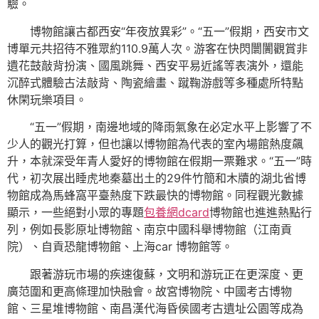
驗。
博物館讓古都西安“年夜放異彩”。“五一”假期，西安市文
博單元共招待不雅眾約110.9萬人次。游客在快閃闤闠觀賞非
遺花鼓敲背扮演、國風跳舞、西安平易近謠等表演外，還能
沉醉式體驗古法敲背、陶瓷繪畫、蹴鞠游戲等多種處所特點
休閑玩樂項目。
“五一”假期，南邊地域的降雨氣象在必定水平上影響了不
少人的觀光打算，但也讓以博物館為代表的室內場館熱度飆
升，本就深受年青人愛好的博物館在假期一票難求。“五一”時
代，初次展出睡虎地秦墓出土的29件竹簡和木牘的湖北省博
物館成為馬蜂窩平臺熱度下跌最快的博物館。同程觀光數據
顯示，一些絕對小眾的專題
包養網dcard
博物館也進進熱點行
列，例如長影原址博物館、南京中國科舉博物館（江南貢
院）、自貢恐龍博物館、上海car 博物館等。
跟著游玩市場的疾速復蘇，文明和游玩正在更深度、更
廣范圍和更高條理加快融會。故宮博物院、中國考古博物
館、三星堆博物館、南昌漢代海昏侯國考古遺址公園等成為