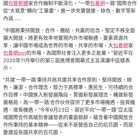
國
包養軟體
家合作機制不斷深化，“一帶
包養網
一路”國際合作
從“大寫意”轉向“工筆畫”，進一步充實健康、綠色、數字等新
內涵……
“中國將秉持開放、合作、團結、共贏的信念，堅定不移全面
擴大開放，將更有效率地實現內外市場聯通、要素資源共
享，讓中國市場成為世界的市場、共享的市場、大
包養網
家
包養網ppt
的市場，為國際社會注入更多正能量。”習近平在
2020年11月舉行的第三屆進博會開幕式主旨演講中這樣表
示。
“共建‘一帶一路’秉持共商共建共享合作原則，堅持開放、綠
色、廉潔、合作理念，致力于高標準、惠民生、可持續的合
作目標。中國進入新發展階段、貫徹新發展理念、構建新發
展格局，為‘一帶一路’合作伙伴提供了更多市場機遇、投資機
遇、增長機遇。”今年6月23日，習近平向“一帶一路”亞太區
域國際合作高級別會議發表的書面致辭，蘊含著中國開放合
作所秉持的基本精神——從來不是營造自己的后花園，而是
要建設各國共享的百花園。