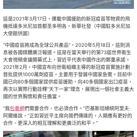
這是2021年3月17日，運載中國援助的新冠疫苗等物資的飛
機抵達多米尼加首都圣多明各。新華社發（中國駐多米尼加
大使館供圖）
“中國疫苗將成為全球公共產品”，2020年5月18日，這則消
息被各國媒體廣泛報道。這是在當天舉行的第73屆世界衛生
大會視頻會議開幕式上，習近平代表中國作出的鄭重承諾。
2021年2月，中國宣布向世衛組織主導的新冠疫苗實施計劃
首批提供1000萬劑疫苗，主要用于發展中國家急需。目前中
國已向80多個國家提供疫苗援助，向40多個國家出口疫苗，
再次以實際行動詮釋“天下一家”理念，展現出一個社會主義大
國的世界胸懷和責任擔當。
“我
包養網
們需要合作，也必須合作。”巴基斯坦總統阿里夫·
阿爾維說，“正如習近平主席向我們傳達的，人類應有更好的
合作、更深入的相互理解和更廣泛的和平。”