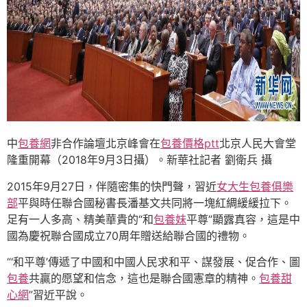
中
包養網
非合作論壇北京峰會在
包養價格ptt
北京人民大會堂
隆重開幕（2018年9月3日攝）。新華社記者 劉衛兵 攝
2015年9月27日，伴隨密集的快門聲，習近
女大生包養俱樂
部
平與時任聯合國秘書長潘基文共同將一塊紅綢緩緩拉下。
足有一人多高、精美華貴的“和
包養妹
平尊”顯露真容，這是中
國為慶祝聯合國成立70周年贈送給聯合國的禮物。
“‘和平尊’傳遞了中國和中國人民求和平、謀發展、促合作、圖
包養
共贏的愿望和信念，這也是聯合國憲章的精神。
包養甜
心網
”習近平說。