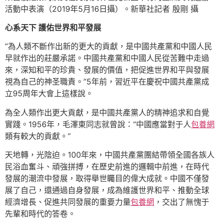
活動中表演（2019年5月16日攝）。新華社記者 殷剛 攝
心系天下 護佑世界和平發展
“為人類不斷作出新的更大的貢獻，是中國共產黨和中國人民
早就作出的莊嚴承諾。中國共產黨和中國人民從苦難中走過
來，深知和平的珍貴、發展的價值，把促進世界和平與發展
視為自己的神圣職責。”5年前，習近平在慶祝中國共產黨成
立95周年大會上這樣說。
為全人類作出更大貢獻，是中國共產黨人的精神追求和自覺
實踐。1956年，毛澤東同志就曾說：“中國應當對于人
包養網
類有較大的貢獻。”
天地轉，光陰迫。100年來，中國共產黨團結帶領全國各族人
民浴血奮斗、頑強拼搏，在歷史前進的邏輯中前進，在時代
發展的潮流中發展，取得舉世矚目的偉大成就。中國不僅發
展了自己，還通過自身發展，成為維護世界和平、推動全球
經濟增長、促進共同發展的重要力量
包養網
，交出了無愧于
先輩和時代的答卷。