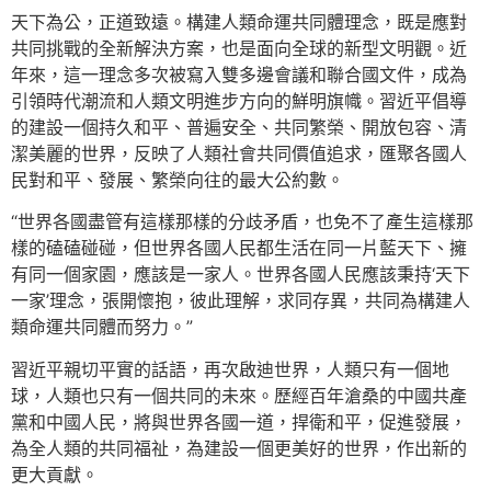
天下為公，正道致遠。構建人類命運共同體理念，既是應對
共同挑戰的全新解決方案，也是面向全球的新型文明觀。近
年來，這一理念多次被寫入雙多邊會議和聯合國文件，成為
引領時代潮流和人類文明進步方向的鮮明旗幟。習近平倡導
的建設一個持久和平、普遍安全、共同繁榮、開放包容、清
潔美麗的世界，反映了人類社會共同價值追求，匯聚各國人
民對和平、發展、繁榮向往的最大公約數。
“世界各國盡管有這樣那樣的分歧矛盾，也免不了產生這樣那
樣的磕磕碰碰，但世界各國人民都生活在同一片藍天下、擁
有同一個家園，應該是一家人。世界各國人民應該秉持‘天下
一家’理念，張開懷抱，彼此理解，求同存異，共同為構建人
類命運共同體而努力。”
習近平親切平實的話語，再次啟迪世界，人類只有一個地
球，人類也只有一個共同的未來。歷經百年滄桑的中國共產
黨和中國人民，將與世界各國一道，捍衛和平，促進發展，
為全人類的共同福祉，為建設一個更美好的世界，作出新的
更大貢獻。