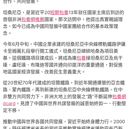
合作、共同發展。
坦桑尼亞，是習近平20
短期包養
13年就任國家主席后到訪的
首個非洲
包養網推薦
國家。那次訪問中，他提出真實親誠理
念，如今已成為中國同發展中國家團結合作的基本政策理
念。
今年6月中旬，中國企業承建的坦桑尼亞中央線標軌鐵路伊薩
卡至姆萬扎段舉行開工儀式。坦桑尼亞總統哈桑為項目奠
基。這個鐵路項目建成后，將成為連
包養
接坦桑尼亞及烏干
達、盧旺達、布隆迪等國并通向印度洋的重要通道，對促進
地區國家經濟發展、改善民生意義重大。
從20世紀70年代建成的坦贊鐵路，到近年開通運營的亞吉鐵
路、蒙內鐵路，再到新建的坦桑尼亞中央線標軌鐵路，在中
非雙方共同努力下，非洲大地上的發展之“路”不斷延伸
包養網
dcard
，見證了中國與世界共謀發展的誠意始終如一、行動堅
定不移。
推動中國與世界各國共同發展，習近平始終身體力行。2000
年，時任福建省省長的習近平推動實施福建省援助巴布亞新