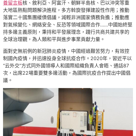
養留言板
核、敘利亞、阿富汗、朝鮮半島核、巴以沖突等重
大地區熱點問題解決進程，多方斡旋發揮建設性作用；推動
落實二十國集團緩債倡議，減輕非洲國家債務負擔；推動應
對氣候變化、網絡安全、反恐等領域國際合作……中國始終堅
持多邊主義原則，秉持和平發展理念，踐行共商共建共享的
全球治理觀，為人類和平與進步事業貢獻力量。
面對史無前例的新冠肺炎疫情，中國經過艱苦努力，有效控
制國內疫情，并迅速投身全球抗疫合作。2020年，習近平以
“云外交”方式同外國領導人和國際組織負責人會晤、通話87
次，出席22場重要雙多邊活動，為國際抗疫合作提出中國倡
議。