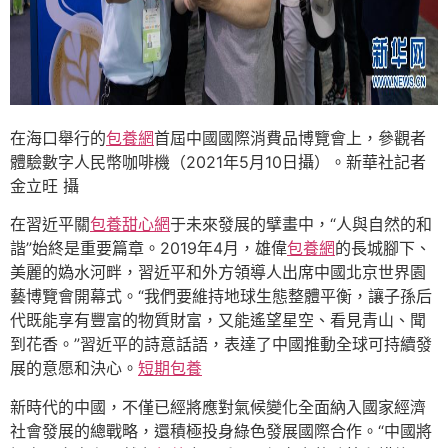
在海口舉行的
包養網
首屆中國國際消費品博覽會上，參觀者
體驗數字人民幣咖啡機（2021年5月10日攝）。新華社記者
金立旺 攝
在習近平關
包養甜心網
于未來發展的擘畫中，“人與自然的和
諧”始終是重要篇章。2019年4月，雄偉
包養網
的長城腳下、
美麗的媯水河畔，習近平和外方領導人出席中國北京世界園
藝博覽會開幕式。“我們要維持地球生態整體平衡，讓子孫后
代既能享有豐富的物質財富，又能遙望星空、看見青山、聞
到花香。”習近平的詩意話語，表達了中國推動全球可持續發
展的意愿和決心。
短期包養
新時代的中國，不僅已經將應對氣候變化全面納入國家經濟
社會發展的總戰略，還積極投身綠色發展國際合作。“中國將