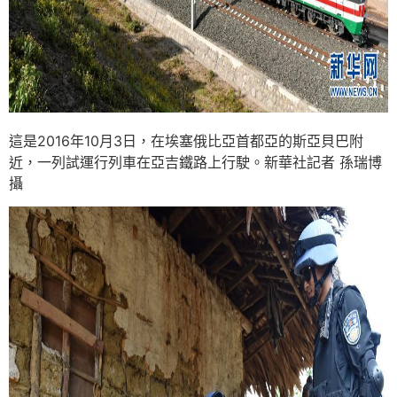
這是2016年10月3日，在埃塞俄比亞首都亞的斯亞貝巴附
近，一列試運行列車在亞吉鐵路上行駛。新華社記者 孫瑞博
攝