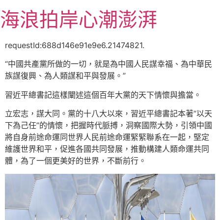
跳
海浪拍岸心潮澎湃
至
主
要
requestId:688d146e91e9e6.21474821.
內
“中國共產黨所做的一切，就是為中國人民謀幸福、為中華民
容
族謀復興、為人類謀和平與發展。”
習近平總書記這樣闡述這個百年大黨的天下情懷與擔當。
立宏志，謀大同。黨的十八大以來，習近平總書記本著“以天
下為己任”的情懷，把握時代脈搏，洞察國際大勢，引領中國
將自身前途命運同世界人民前途命運緊緊聯系在一起，堅定
維護世界和平，促進各國共同發展，推動構建人類命運共同
體，為了一個更美好的世界，不斷前行。