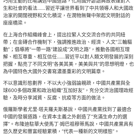
巧用生動的比喻講述中國道路，化用國外諺語典故表達對人
生和社會的看法……習近平讓世界看到了中共領導人和大國政
治家的開闊視野和文化積淀，在潤物無聲中架起文明對話的
座座橋梁。
在上海合作組織峰會上，提出拉緊人文交流合作的共同紐
帶；在金磚合作機制下，強調推進政治、經濟、人文“三輪驅
動”；倡導將“一帶一路”建設成“文明之路”，推動各國相互理
解、相互尊重、相互信任……習近平以對人類文明發展的深刻
把握，點亮了不同文明“各美其美，美美與共”的思想明燈，也
為中國特色大國外交書寫濃墨重彩的文明篇章。
不以意識形態劃界，不以大小強弱論親疏，中國共產黨與全
球600多個政黨和政治組織“互加好友”，充分交流治國理政經
驗，及時分享減貧、反腐、抗疫等方面的做法。
俄羅斯學者尤里·塔夫羅夫斯基說，中國共產黨找到了最適合
中國的發展道路，在資本主義之外創造了“充滿生命力的選
擇”。布隆迪駐華大使馬丁·姆巴祖穆蒂馬說，中國共產黨具有
悠久歷史和豐富經驗累積，“代表一種新的文明樣態”。