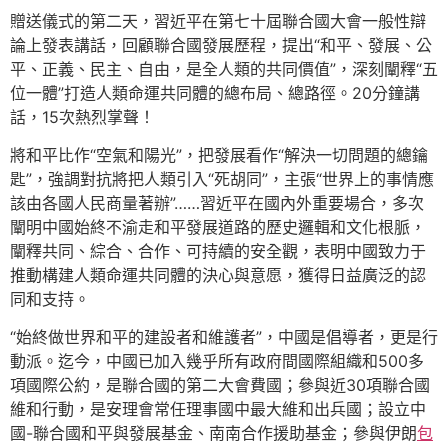
贈送儀式的第二天，習近平在第七十屆聯合國大會一般性辯
論上發表講話，回顧聯合國發展歷程，提出“和平、發展、公
平、正義、民主、自由，是全人類的共同價值”，深刻闡釋“五
位一體”打造人類命運共同體的總布局、總路徑。20分鐘講
話，15次熱烈掌聲！
將和平比作“空氣和陽光”，把發展看作“解決一切問題的總鑰
匙”，強調對抗將把人類引入“死胡同”，主張“世界上的事情應
該由各國人民商量著辦”……習近平在國內外重要場合，多次
闡明中國始終不渝走和平發展道路的歷史邏輯和文化根脈，
闡釋共同、綜合、合作、可持續的安全觀，表明中國致力于
推動構建人類命運共同體的決心與意愿，獲得日益廣泛的認
同和支持。
“始終做世界和平的建設者和維護者”，中國是倡導者，更是行
動派。迄今，中國已加入幾乎所有政府間國際組織和500多
項國際公約，是聯合國的第二大會費國；參與近30項聯合國
維和行動，是安理會常任理事國中最大維和出兵國；設立中
國-聯合國和平與發展基金、南南合作援助基金；參與伊朗
包