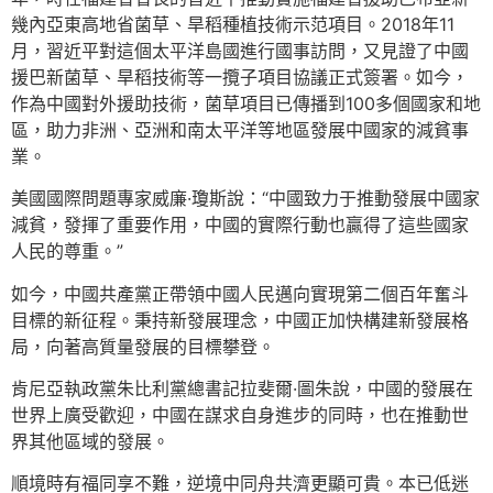
幾內亞東高地省菌草、旱稻種植技術示范項目。2018年11
月，習近平對這個太平洋島國進行國事訪問，又見證了中國
援巴新菌草、旱稻技術等一攬子項目協議正式簽署。如今，
作為中國對外援助技術，菌草項目已傳播到100多個國家和地
區，助力非洲、亞洲和南太平洋等地區發展中國家的減貧事
業。
美國國際問題專家威廉·瓊斯說：“中國致力于推動發展中國家
減貧，發揮了重要作用，中國的實際行動也贏得了這些國家
人民的尊重。”
如今，中國共產黨正帶領中國人民邁向實現第二個百年奮斗
目標的新征程。秉持新發展理念，中國正加快構建新發展格
局，向著高質量發展的目標攀登。
肯尼亞執政黨朱比利黨總書記拉斐爾·圖朱說，中國的發展在
世界上廣受歡迎，中國在謀求自身進步的同時，也在推動世
界其他區域的發展。
順境時有福同享不難，逆境中同舟共濟更顯可貴。本已低迷