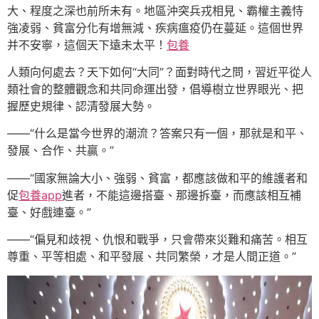
大、程度之深也前所未有。地區沖突兵戎相見、霸權主義恃
強凌弱、貧富分化有增無減、疾病瘟疫仍在蔓延。這個世界
并不安寧，這個天下遠未太平！
包養
人類向何處去？天下如何“大同”？面對時代之問，習近平從人
類社會的整體觀念和共同命運出發，倡導樹立世界眼光、把
握歷史規律、認清發展大勢。
——“什么是當今世界的潮流？答案只有一個，那就是和平、
發展、合作、共贏。”
——“國家無論大小、強弱、貧富，都應該做和平的維護者和
促
包養app
進者，不能這邊搭臺、那邊拆臺，而應該相互補
臺、好戲連臺。”
——“偏見和歧視、仇恨和戰爭，只會帶來災難和痛苦。相互
尊重、平等相處、和平發展、共同繁榮，才是人間正道。”