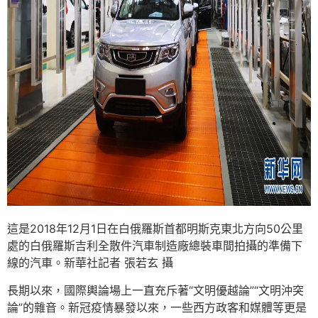
這是2018年12月1日在白俄羅斯首都明斯克東北方向50公里
處的白俄羅斯吉利全散件汽車制造廠總裝車間拍攝的準備下
線的汽車。新華社記者 張若玄 攝
長期以來，國際輿論場上一直充斥著“文明優越論”“文明沖突
論”的雜音。新冠疫情暴發以來，一些西方政客和媒體等更是