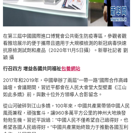
在第三屆中國國際進口博覽會公共衛生防疫專區，參觀者觀
看雅培展示的便于攜帶且適用于大規模檢測的新冠病毒快速
抗原檢測試劑和產品（2020年11月5日攝）。新華社記者 劉
穎 攝
行召四方 增益各國共同福祉
包養網站
2017年和2019年，中國舉辦了兩屆“一帶一路”國際合作高峰
論壇。會議期間，習近平都會在人民大會堂大型壁畫《江山
如此多嬌》前，與數十位外方領導人合影留念。
從山河破碎到江山多嬌，100年來，中國共產黨帶領中國人民
風雨兼程，頑強奮斗，讓960多萬平方公里的神州大地煥發
勃勃生機。習近平說過：“中國人民不僅希望自己過得好，也
希望各國人民過得好。”中國共產黨始終致力于推動各國互利