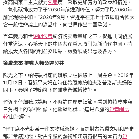
提高國家自主貢獻力
包養
度，采取更加有力的政策和措施，
二氧化碳排放力爭于2030年前達到峰值，努力爭取2060年
前實現碳中和。”2020年9月，習近平在第七十五屆聯合國大
會一般性辯論上的講話中，向世界作出中國承諾。
百年變局和世
短期包養
紀疫情交織疊加之下，促進共同發展
任重道遠。心系天下的中國共產黨人將引領新時代中國，持
續擴大與各國的利益交匯點，讓發展成果惠及各方。
道啟未來 推動人類命運與共
陽光之下，帕特農神廟的斑駁立柱被鍍上一層金色。2019年
11月12日，習近平夫婦在時任希臘總統帕夫洛普洛斯夫婦陪
同下，參觀了神廟腳下的雅典衛城博物館。
習近平仔細聽取講解，不時詢問歷史細節。看到帕特農神廟
三角楣上的眾神雕像，他幽默地說：“這是希臘的
包養網比
較
‘山海經’”。
“習主席不光對某一件文物感興趣，而是對古希臘文明和歷史
都非常感興趣，對古希臘的藝術和建筑有很高的鑒賞力
包