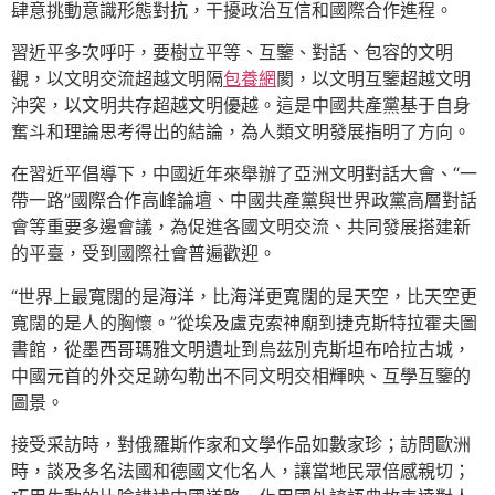
肆意挑動意識形態對抗，干擾政治互信和國際合作進程。
習近平多次呼吁，要樹立平等、互鑒、對話、包容的文明
觀，以文明交流超越文明隔
包養網
閡，以文明互鑒超越文明
沖突，以文明共存超越文明優越。這是中國共產黨基于自身
奮斗和理論思考得出的結論，為人類文明發展指明了方向。
在習近平倡導下，中國近年來舉辦了亞洲文明對話大會、“一
帶一路”國際合作高峰論壇、中國共產黨與世界政黨高層對話
會等重要多邊會議，為促進各國文明交流、共同發展搭建新
的平臺，受到國際社會普遍歡迎。
“世界上最寬闊的是海洋，比海洋更寬闊的是天空，比天空更
寬闊的是人的胸懷。”從埃及盧克索神廟到捷克斯特拉霍夫圖
書館，從墨西哥瑪雅文明遺址到烏茲別克斯坦布哈拉古城，
中國元首的外交足跡勾勒出不同文明交相輝映、互學互鑒的
圖景。
接受采訪時，對俄羅斯作家和文學作品如數家珍；訪問歐洲
時，談及多名法國和德國文化名人，讓當地民眾倍感親切；