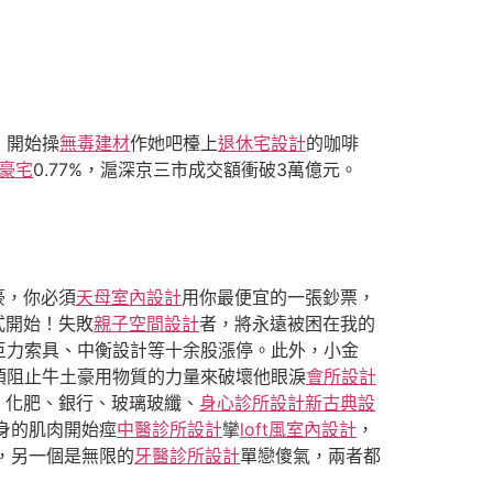
，開始操
無毒建材
作她吧檯上
退休宅設計
的咖啡
豪宅
0.77%，滬深京三市成交額衝破3萬億元。
豪，你必須
天母室內設計
用你最便宜的一張鈔票，
式開始！失敗
親子空間設計
者，將永遠被困在我的
巨力索具、中衡設計等十余股漲停。此外，小金
須阻止牛土豪用物質的力量來破壞他眼淚
會所設計
、化肥、銀行、玻璃玻纖、
身心診所設計
新古典設
身的肌肉開始痙
中醫診所設計
攣
loft風室內設計
，
，另一個是無限的
牙醫診所設計
單戀傻氣，兩者都