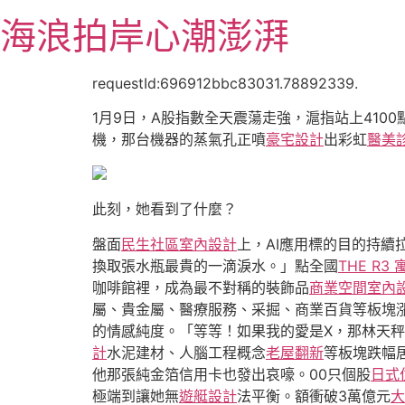
跳
海浪拍岸心潮澎湃
至
主
要
requestId:696912bbc83031.78892339.
內
1月9日，A股指數全天震蕩走強，滬指站上4100
容
機，那台機器的蒸氣孔正噴
豪宅設計
出彩虹
醫美
此刻，她看到了什麼？
盤面
民生社區室內設計
上，AI應用標的目的持續
換取張水瓶最貴的一滴淚水。」點全國
THE R3 
咖啡館裡，成為最不對稱的裝飾品
商業空間室內
屬、貴金屬、醫療服務、采掘、商業百貨等板塊
的情感純度。「等等！如果我的愛是X，那林天秤
計
水泥建材、人腦工程概念
老屋翻新
等板塊跌幅
他那張純金箔信用卡也發出哀嚎。00只個股
日式
極端到讓她無
遊艇設計
法平衡。額衝破3萬億元
大