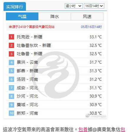
這波冷空氣帶來的高溫會漸漸散往。
包養
據@廣東氣象估
包