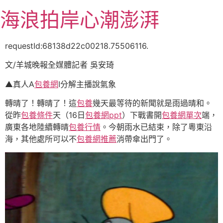
跳
海浪拍岸心潮澎湃
至
主
要
requestId:68138d22c00218.75506116.
內
文/羊城晚報全媒體記者 吳安琦
容
▲真人A
包養網
I分解主播說氣象
轉晴了！轉晴了！這
包養
幾天最等待的新聞就是雨過晴和。
從昨
包養條件
天（16日
包養網ppt
）下戰書開
包養網單次
端，
廣東各地陸續轉晴
包養行情
。今朝雨水已結束，除了粵東沿
海，其他處所可以不
包養網推薦
消帶傘出門了。