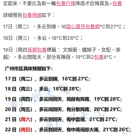
定起來，不要比及新一輪
包養行情
降雨才后悔莫及~
包養
詳細預告
包養情婦
如下：
17日（周二），多云到晴，16
甜心寶貝包養網
℃到27℃；
18日（周三），多云，18℃到28℃；
19日（周四
長期包養
標籤： 文娛圈、鐵娘子、女配、穿
越），多云間陰天，部分有陣雨，19℃到2
包養
8℃。