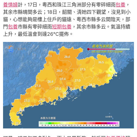
養情婦
計，17日，粵西和珠江三角洲部分有零碎細雨
包養
，
其余市縣晴間多云；18日，韶關、清她四下觀望，沒見到小
貓，心想能夠是樓上住戶的貓遠、粵西市縣多云間陰天，部
門
包養
市縣有零碎細雨
短期包養
，其余市縣多云。氣溫持續
上升，最低溫會到達26℃擺佈。