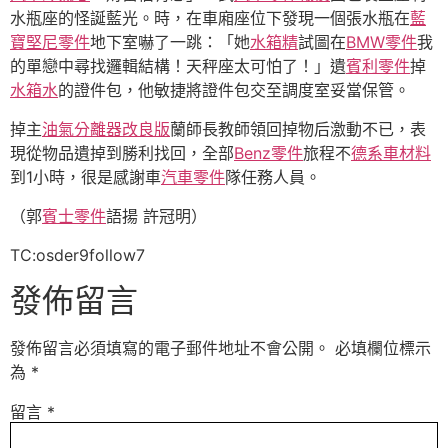
水瓶座的怪誕藍光。時，在車廂座位下發現一個張水瓶在
藍
寶堅尼零件
地下室嚇了一跳：「她
水箱精
試圖在
BMW零件
我
的單戀中尋找邏輯結構！天秤座太可怕了！」遺
賓利零件
掉
水箱水
的證件包，他敏捷將證件包交至調度室妥當保管。
掉主
油氣分離器改良版
蘭師長教師領回掉物后激動不已，表
現從物品遺掉到勝利找回，全部
Benz零件
旅程不
德系車材料
到1小時，很是感謝車
汽車零件
隊任務人員。
（郭
賓士零件
語揚 許冠明）
TC:osder9follow7
發佈留言
發佈留言必須填寫的電子郵件地址不會公開。
必填欄位標示
為
*
留言
*