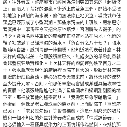
邊，往外看去。整座城市已經因為這個突如其來的「超級修
正」而陷入了荒謬的混亂。街道上的雙魚座們，開始不受控
制地流下鹹鹹的海水淚，他們無法停止地哭泣，導致城市低
窪處已經形成了小型潟湖。那些摩羯座的上班族，嚴格遵守
著廣播中「摩羯座今天適合原地踏步，否則將失去襪子」的
指令。數百名西裝筆挺的摩羯座正整齊地站在原地，他們的
鞋子裡裝滿了已經潮濕的淚水。「負百分之八十七？」張水
瓶喃喃自語，感到胃部一陣翻騰，他知道這代表著什麼。林
天秤的運勢越差，他那股積壓已久、無處安放的單戀能量就
會越發瘋狂地實體化。上次林天秤的戀愛運勢跌至百分之二
十，張水瓶就發現他的廚房裡長滿了巨大的、形狀是林天秤
側臉的粉紅色蘑菇。他必須在今天結束前，將林天秤的運勢
至少提升到零。否則，他那份單戀就會變成某種具備攻擊性
的實體。他緊張地跑進他堆滿了星座圖表和過期甜甜圈的地
下室，那裡放著他的秘密武器。「我需要星象學輔助儀！」
他衝到一個像是老式彈珠臺的機器前，上面貼滿了「巨蟹座
已哭」、「處女座勿碰」等警告標籤。這是他用廢棄的唱片
機和一個不知名的外星計算器改造而成的「情感調節器」。
他必須輸入一種極具感染力的正面情緒作為燃料，來抵抗那