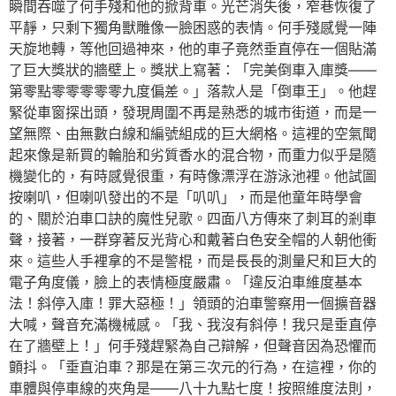
瞬間吞噬了何手殘和他的掀背車。光芒消失後，窄巷恢復了
平靜，只剩下獨角獸雕像一臉困惑的表情。何手殘感覺一陣
天旋地轉，等他回過神來，他的車子竟然垂直停在一個貼滿
了巨大獎狀的牆壁上。獎狀上寫著：「完美倒車入庫獎——
第零點零零零零零九度偏差。」落款人是「倒車王」。他趕
緊從車窗探出頭，發現周圍不再是熟悉的城市街道，而是一
望無際、由無數白線和編號組成的巨大網格。這裡的空氣聞
起來像是新買的輪胎和劣質香水的混合物，而重力似乎是隨
機變化的，有時感覺很重，有時像漂浮在游泳池裡。他試圖
按喇叭，但喇叭發出的不是「叭叭」，而是他童年時學會
的、關於泊車口訣的魔性兒歌。四面八方傳來了刺耳的剎車
聲，接著，一群穿著反光背心和戴著白色安全帽的人朝他衝
來。這些人手裡拿的不是警棍，而是長長的測量尺和巨大的
電子角度儀，臉上的表情極度嚴肅。「違反泊車維度基本
法！斜停入庫！罪大惡極！」領頭的泊車警察用一個擴音器
大喊，聲音充滿機械感。「我、我沒有斜停！我只是垂直停
在了牆壁上！」何手殘趕緊為自己辯解，但聲音因為恐懼而
顫抖。「垂直泊車？那是在第三次元的行為，在這裡，你的
車體與停車線的夾角是——八十九點七度！按照維度法則，