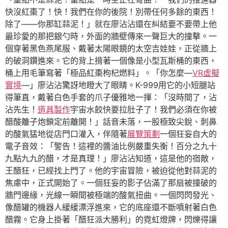
快沒紅棗了！快！我們在你的後院！別帶任何多餘的東西！
除了——你那缸蒜泥！」就在廖沾沾還在糾結要不要帶上他
最珍愛的那把銀勺時，外面的牆壁傳來一聲巨大的撞擊。一
個穿著黑色燕尾服、戴著太陽眼鏡的太空吉娃娃，正從牆上
的破洞鑽進來。它的背上揹著一個像是小型瓦斯桶的東西，
桶上用毛筆寫著「極品紅棗枸杞燃料」。「你怎麼—
VR虛擬
實境
—」廖沾沾驚訝地瞪大了眼睛。K-999用它的小短腿站
得筆直，戴著白色手套的爪子優雅地一揮：「沒時間了，沾
沾先生！
道具製作
宇宙水餃快要拉肚子了！我們必須在你被
醋酸離子炮鎖定前離開！」話音未落，一股極致尖銳、刺鼻
的酸氣猛地從店門口灌入，伴隨著
展覽策劃
一個狂妄自大的
電子音效：「警告！這裡的醬油比例嚴重失衡！百分之九十
九點九九的醋，才是真理！」廖沾沾知道，這是他的宿敵，
王醋狂，已經找上門了。他的宇宙冒險，被迫從他對蒜泥的
焦慮中，正式開始了。一個狂妄的影子佔滿了那扇被撞破的
牆門邊緣，光線一瞬間被極端的酸氣扭曲。一個閃閃發光、
像醋罐的機器人緩緩漂浮進來，它的底座還不斷噴射著白色
醋霧。它身上掛著「醋狂派大勝利」的霓虹燈牌，閃爍得讓