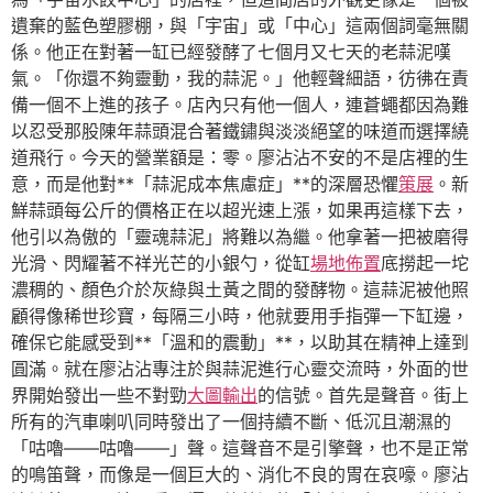
遺棄的藍色塑膠棚，與「宇宙」或「中心」這兩個詞毫無關
係。他正在對著一缸已經發酵了七個月又七天的老蒜泥嘆
氣。「你還不夠靈動，我的蒜泥。」他輕聲細語，彷彿在責
備一個不上進的孩子。店內只有他一個人，連蒼蠅都因為難
以忍受那股陳年蒜頭混合著鐵鏽與淡淡絕望的味道而選擇繞
道飛行。今天的營業額是：零。廖沾沾不安的不是店裡的生
意，而是他對**「蒜泥成本焦慮症」**的深層恐懼
策展
。新
鮮蒜頭每公斤的價格正在以超光速上漲，如果再這樣下去，
他引以為傲的「靈魂蒜泥」將難以為繼。他拿著一把被磨得
光滑、閃耀著不祥光芒的小銀勺，從缸
場地佈置
底撈起一坨
濃稠的、顏色介於灰綠與土黃之間的發酵物。這蒜泥被他照
顧得像稀世珍寶，每隔三小時，他就要用手指彈一下缸邊，
確保它能感受到**「溫和的震動」**，以助其在精神上達到
圓滿。就在廖沾沾專注於與蒜泥進行心靈交流時，外面的世
界開始發出一些不對勁
大圖輸出
的信號。首先是聲音。街上
所有的汽車喇叭同時發出了一個持續不斷、低沉且潮濕的
「咕嚕——咕嚕——」聲。這聲音不是引擎聲，也不是正常
的鳴笛聲，而像是一個巨大的、消化不良的胃在哀嚎。廖沾