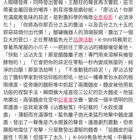
人眼睛發疼，同時發出警報。王醋狂的聲音再次響起，這次
帶著金屬回音的嘲弄，刺耳得像是磨砂紙。「廖沾沾！你那
充滿腐敗氣味的蒜泥，是對醬料學的侮辱
全息投影
！必須淨
化！」「你將為你那百分之五的醬油，以及百分之九十五的
邪惡蒜頭付出代價！」醋罐機器人的頂端裂開，露出了一個
巨大的管口，正在聚積藍色光芒
品牌活動
。K-999特務用它
穿著燕尾服的小爪子，一把抓住了廖沾沾的褲腳催促著他。
「快點！沾沾先生！那是醋酸離子炮！專門用來溶解有機發
酵物的！」「它會把你的蒜泥在零點一秒內變成無菌的、純
淨的白醋！那是浩劫啊！」「不准動我的蒜泥！」廖沾沾發
出了醬料學家對待信仰般的怒吼。他以一種專業包水餃的極
限速度，從旁邊的麵粉堆中抓起了兩團麵皮。麵皮被他用氣
功般的捏製手法，瞬間擴大成直徑三公尺的巨大麵皮。他猛
地擲出，兩張麵皮在空中
記者會
交疊，變成一個半透明的防
禦護盾。這就是家傳《沾醬秘笈》中記載的「水餃皮護
盾」，薄韌而充滿彈性。藍色離子炮光束猛烈地擊中麵皮護
盾，發出了一聲像是汽水開蓋的聲音。護盾劇烈震動，但奇
蹟般地擋住了攻擊，只是散發出濃郁的麵香。「這麵皮的延
展性！完美！但撐不了太久！」K-999焦急地大喊，中藥味