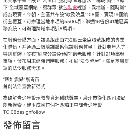
化共享平臺、設立“云窗口”服務專區等辦法，構成“線上+線
下”全域覆蓋網絡，讓群眾“就
包裝盒
近辦、異地辦、隨時辦”
成為現實。今朝，全區共布設“政務曉屋”108臺，實現16個鎮
街全覆蓋，可辦理當地事項約5500項，聯通16省份41地區業
務系統，可辦理跨域事項近6萬項。
在服務晉陞方面，該區組建由732個云坐席賬號組成的專業
化隊伍，并通過三級培訓體系保證服務質量；針對老年人等
特別群體，發布“刷成分證免預約”適老服務；針對91項高頻
事項，發布周末延時錯時服務；拓展“法令曉屋”，滿足基層群
眾的法令服務需求。
“四維震懾”護青苗
首創法治宣教新范式
為破解青少年警示教導資源稀缺難題，廣州市從化區司法局
創新摸索，建玉成國首個社區矯正中間青少年警
TC:08designfollow
發佈留言