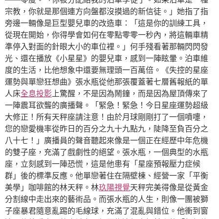
宗教，你就是那個連方向盤都沒摸過的新信徒。」她指了指
旁邊一輛像是巨型嬰兒車的改造車：「這是你的訓練工具，
從現在開始，你得學會如何在零點零零一秒內，將這輛車精
準停入對面的針眼大小的車位裡。」何手殘看著那輛閃閃發
光、還在播放《小星星》的嬰兒車，感到一陣眩暈。泊車維
度的生活，比他想象中還要無理頭一百萬倍。《失控的星座
運勢與單戀狂想曲》張水瓶從他那張覆蓋著七層舊報紙的單
人床
全息投影
上驚醒，不是因為鬧鐘，而是因為屋頂傳來了
一陣震耳欲聾的廣播聲。「緊急！緊急！今日星座運勢超級
大修正！所有天秤座請注意！由於月球剛剛打了一個噴嚏，
您的戀愛機率從昨日的百分之九十九點九，陡降至負百分之
八十七！」廣播員的聲音聽起來像是一個正在經歷中年危機
的雙子座，充滿了戲劇性的絕望。張水瓶，一個典型的水瓶
座，立刻感到一陣恐慌，這是他患有「星座預報壓力症候
群」後的標準反應。他單戀著住在隔壁棟、經營一家「平衡
美學」咖啡館的林天秤。林
玖陽視覺
天秤完美得像是從黃金
分割線中走出來的藝術品。而張水瓶的人生，則像一團被獅
子座暴君隨意亂踢的毛線球，充滿了混亂與錯位。他衝到窗