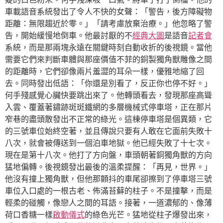
車載語音系統發出了令人不快的女聲：「警告，後方障礙物
距離：無限趨近於零。」「請考慮放棄治療。」他忽略了警
告，開始緩慢地倒車。他最討厭的不
經典大圖
是語音
記者會
系統，而是那兩塊永遠在關鍵時刻自動收折的後視鏡。當他
需要它們來判斷車體與那座價值不菲的銅製獨角獸雕像之間
的距離時，它們卻像兩片羞澀的耳朵一樣，優雅地縮了回
去。同時發出低語：「你還是別看了，反正你也停不好。」
何手殘感覺心臟快要跳出來了。他轉頭看去，發現那座高聳
入雲、覆蓋著鏽跡斑斑鐵網的多層機械式停車塔，正在那片
窄巷的盡頭散發出不正常的綠光。這棟停車塔是個異類，它
的三號車位始終空著，並且傳說只要有人敢在它面前失敗十
八次，就會被傳送到一個泊車地獄。他已經失敗了十七次。
現在是第十八次。他打了方向盤，車頭朝著銅獨角獸的方向
猛地偏轉。後視鏡發出最後的溫柔提醒：「再見，世界。」
他沒有撞上獨角獸，但他那顫抖的車尾卻擦到了停車塔三號
車位入口處的一根古老、佈滿苔蘚的柱子。不是撞擊，而是
輕柔的碰觸，像戀人之間的耳語。接著，一道濃郁的、像薄
荷口香糖一樣
啟動儀式
的綠色光芒。猛地從柱子爆發出來，