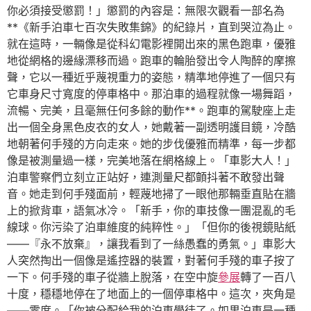
你必須接受懲罰！」懲罰的內容是：無限次觀看一部名為
**《新手泊車七百次失敗集錦》的紀錄片，直到哭泣為止。
就在這時，一輛像是從科幻電影裡開出來的黑色跑車，優雅
地從網格的邊緣漂移而過。跑車的輪胎發出令人陶醉的摩擦
聲，它以一種近乎蔑視重力的姿態，精準地停進了一個只有
它車身尺寸寬度的停車格中。那泊車的過程就像一場舞蹈，
流暢、完美，且毫無任何多餘的動作**。跑車的駕駛座上走
出一個全身黑色皮衣的女人，她戴著一副透明護目鏡，冷酷
地朝著何手殘的方向走來。她的步伐優雅而精準，每一步都
像是被測量過一樣，完美地落在網格線上。「車影大人！」
泊車警察們立刻立正站好，連測量尺都顫抖著不敢發出聲
音。她走到何手殘面前，輕蔑地掃了一眼他那輛垂直貼在牆
上的掀背車，語氣冰冷。「新手，你的車技像一團混亂的毛
線球。你污染了泊車維度的純粹性。」「但你的後視鏡貼紙
——『永不放棄』，讓我看到了一絲愚蠢的勇氣。」車影大
人突然掏出一個像是遙控器的裝置，對著何手殘的車子按了
一下。何手殘的車子從牆上脫落，在空中旋
參展
轉了一百八
十度，穩穩地停在了地面上的一個停車格中。這次，夾角是
——零度。「你被分配給我的泊車學徒了。如果泊車是一種