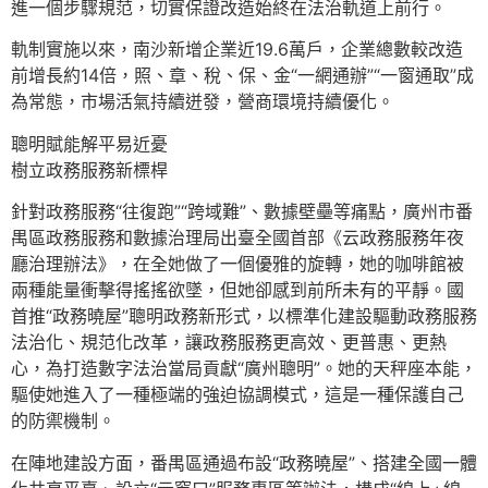
進一個步驟規范，切實保證改造始終在法治軌道上前行。
軌制實施以來，南沙新增企業近19.6萬戶，企業總數較改造
前增長約14倍，照、章、稅、保、金“一網通辦”“一窗通取”成
為常態，市場活氣持續迸發，營商環境持續優化。
聰明賦能解平易近憂
樹立政務服務新標桿
針對政務服務“往復跑”“跨域難”、數據壁壘等痛點，廣州市番
禺區政務服務和數據治理局出臺全國首部《云政務服務年夜
廳治理辦法》，在全她做了一個優雅的旋轉，她的咖啡館被
兩種能量衝擊得搖搖欲墜，但她卻感到前所未有的平靜。國
首推“政務曉屋”聰明政務新形式，以標準化建設驅動政務服務
法治化、規范化改革，讓政務服務更高效、更普惠、更熱
心，為打造數字法治當局貢獻“廣州聰明”。她的天秤座本能，
驅使她進入了一種極端的強迫協調模式，這是一種保護自己
的防禦機制。
在陣地建設方面，番禺區通過布設“政務曉屋”、搭建全國一體