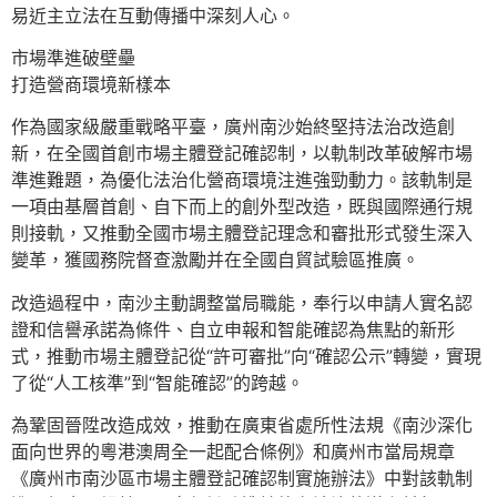
易近主立法在互動傳播中深刻人心。
市場準進破壁壘
打造營商環境新樣本
作為國家級嚴重戰略平臺，廣州南沙始終堅持法治改造創
新，在全國首創市場主體登記確認制，以軌制改革破解市場
準進難題，為優化法治化營商環境注進強勁動力。該軌制是
一項由基層首創、自下而上的創外型改造，既與國際通行規
則接軌，又推動全國市場主體登記理念和審批形式發生深入
變革，獲國務院督查激勵并在全國自貿試驗區推廣。
改造過程中，南沙主動調整當局職能，奉行以申請人實名認
證和信譽承諾為條件、自立申報和智能確認為焦點的新形
式，推動市場主體登記從“許可審批”向“確認公示”轉變，實現
了從“人工核準”到“智能確認”的跨越。
為鞏固晉陞改造成效，推動在廣東省處所性法規《南沙深化
面向世界的粵港澳周全一起配合條例》和廣州市當局規章
《廣州市南沙區市場主體登記確認制實施辦法》中對該軌制