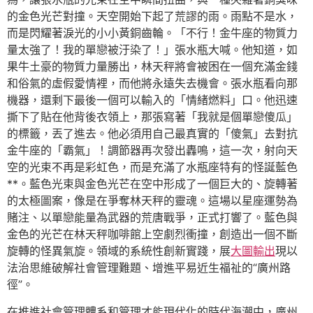
的金色光芒對撞。天空開始下起了荒謬的雨。雨點不是水，
而是閃耀著淚光的小小黃銅齒輪。「不行！金牛座的物質力
量太強了！我的單戀被汙染了！」張水瓶大喊。他知道，如
果牛土豪的物質力量勝出，林天秤將會被困在一個充滿金錢
和俗氣的虛假愛情裡，而他將永遠失去機會。張水瓶看向那
機器，還剩下最後一個可以輸入的「情緒燃料」口。他迅速
撕下了貼在他背後衣領上，那張寫著「我就是個單戀傻瓜」
的標籤，丟了進去。他必須用自己最真實的「傻氣」去對抗
金牛座的「霸氣」！調節器再次發出轟鳴，這一次，射向天
空的光束不再是彩虹色，而是充滿了水瓶座特有的怪誕藍色
**。藍色光束與金色光芒在空中形成了一個巨大的、旋轉著
的太極圖案，像是在爭奪林天秤的靈魂。這場以星座運勢為
賭注、以單戀能量為武器的荒唐戰爭，正式打響了。藍色與
金色的光芒在林天秤咖啡館上空劇烈衝撞，創造出一個不斷
旋轉的怪異氣旋。領域的系統性創新實踐，展
大圖輸出
現以
法治思維破解社會管理難題、增進平易近生福祉的“廣州路
徑”。
在推進社會管理體系和管理才能現代化的時代海潮中，廣州