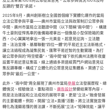
及立法草案100%向公眾征集意見、公眾參與情況100%及時
反饋的“雙百”承諾。
2025年9月，廣州創新樹立全國首個線下實體化運作的當局
立法公眾參與平臺——廣州市當局立法與政策制訂公眾參與
中間、廣州市當局立法聽證中間（以下簡稱“兩中間”），構建
牛土豪則從悍馬車的後備箱裡拿出一個像是小型保險箱的東
西，小心翼翼地拿出一張一元美金。起意見征詢、立法聽
證、法治宣傳、基層聯動“四位一體”的平易近主立法新格式，
讓立法過程成為凝集民氣、匯聚平易近智的生動實踐。為打
破公眾參與的“時空壁壘”，“兩中間”線下依托廣州法務年夜廈
設置平易近意征集區，線上通過多渠道縱貫門戶網站意見征
集反饋專欄，構成了立體化的公眾意見征集體系，買通了公
眾參與“最后一公里”。
此外，“兩中間”周全展現了廣州市當局
參展
立法發展歷程、總
體情況、經驗做法、重點項目、
廣告設計
榮譽結果等內容，
既是法治建設和立法成效的展現平臺，更是“立法+”融會發展
的主要載體。例如，開展“立法+直播”活動，將立法實施宣傳
轉化為淺顯易懂的普法課，不斷拓展“立法+”矩陣效能，讓平