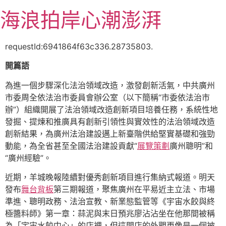
跳
海浪拍岸心潮澎湃
至
主
要
requestId:6941864f63c336.28735803.
內
開篇語
容
為進一個步驟深化法治領域改造，激發創新活氣，中共廣州
市委周全依法治市委員會辦公室（以下簡稱“市委依法治市
辦”）組織開展了法治領域改造創新項目培養任務，系統性地
發掘、提煉和推廣具有創新引領性與實效性的法治領域改造
創新結果，為廣州法治建設邁上新臺階供給堅實基礎和強勁
動能，為全省甚至全國法治建設貢獻“
展覽策劃
廣州聰明”和
“廣州經驗”。
近期，羊城晚報陸續對優秀創新項目進行集納式報道。明天
發布
舞台背板
第三期報道，聚焦廣州在平易近主立法、市場
準進、聰明政務、法治宣教、新業態監管等《宇宙水餃與終
極醬料師》第一章：蒜泥與末日預兆廖沾沾坐在他那間被稱
為「宇宙水餃中心」的店裡，但這間店的外觀更像是一個被