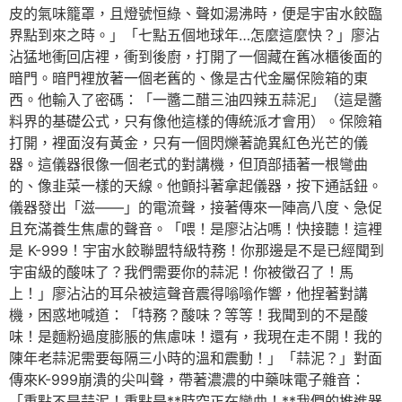
皮的氣味籠罩，且燈號恒綠、聲如湯沸時，便是宇宙水餃臨
界點到來之時。」「七點五個地球年…怎麼這麼快？」廖沾
沾猛地衝回店裡，衝到後廚，打開了一個藏在舊冰櫃後面的
暗門。暗門裡放著一個老舊的、像是古代金屬保險箱的東
西。他輸入了密碼：「一醬二醋三油四辣五蒜泥」（這是醬
料界的基礎公式，只有像他這樣的傳統派才會用）。保險箱
打開，裡面沒有黃金，只有一個閃爍著詭異紅色光芒的儀
器。這儀器很像一個老式的對講機，但頂部插著一根彎曲
的、像韭菜一樣的天線。他顫抖著拿起儀器，按下通話鈕。
儀器發出「滋——」的電流聲，接著傳來一陣高八度、急促
且充滿養生焦慮的聲音。「喂！是廖沾沾嗎！快接聽！這裡
是 K-999！宇宙水餃聯盟特級特務！你那邊是不是已經聞到
宇宙級的酸味了？我們需要你的蒜泥！你被徵召了！馬
上！」廖沾沾的耳朵被這聲音震得嗡嗡作響，他捏著對講
機，困惑地喊道：「特務？酸味？等等！我聞到的不是酸
味！是麵粉過度膨脹的焦慮味！還有，我現在走不開！我的
陳年老蒜泥需要每隔三小時的溫和震動！」「蒜泥？」對面
傳來K-999崩潰的尖叫聲，帶著濃濃的中藥味電子雜音：
「重點不是蒜泥！重點是**時空正在彎曲！**我們的推進器