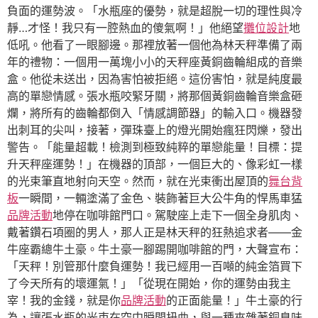
負面的運勢波。「水瓶座的優勢，就是超脫一切的理性與冷
靜…才怪！我只有一腔熱血的傻氣啊！」他絕望
攤位設計
地
低吼。他看了一眼腳邊。那裡放著一個他為林天秤準備了兩
年的禮物：一個用一萬塊小小的天秤座黃銅齒輪組成的音樂
盒。他從未送出，因為害怕被拒絕。這份害怕，就是純度最
高的單戀情感。張水瓶咬緊牙關，將那個黃銅齒輪音樂盒砸
爛，將所有的齒輪都倒入「情感調節器」的輸入口。機器發
出刺耳的尖叫，接著，彈珠臺上的燈光開始瘋狂閃爍，發出
警告。「能量超載！檢測到極致純粹的單戀能量！目標：提
升天秤座運勢！」在機器的頂部，一個巨大的、像彩虹一樣
的光束筆直地射向天空。然而，就在光束衝出屋頂的
舞台背
板
一瞬間，一輛塗滿了金色、裝飾著巨大公牛角的悍馬車猛
品牌活動
地停在咖啡館門口。駕駛座上走下一個全身肌肉、
戴著鑽石項圈的男人，那人正是林天秤的狂熱追求者——金
牛座霸總牛土豪。牛土豪一腳踢開咖啡館的門，大聲宣布：
「天秤！別管那什麼負運勢！我已經用一百噸的純金箔買下
了今天所有的壞運氣！」「從現在開始，你的運勢由我主
宰！我的金錢，就是你
品牌活動
的正面能量！」牛土豪的行
為，讓張水瓶的光束在空中瞬間扭曲，與一種夾雜著銅臭味