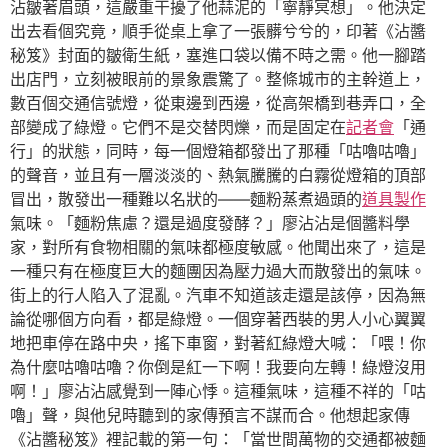
沾皺著眉頭，這嚴重干擾了他蒜泥的「寧靜冥想」。他決定
出去看個究竟，順手從桌上拿了一張髒兮兮的，印著《沾醬
秘笈》封面的皺衛生紙，塞進口袋以備不時之需。他一腳踏
出店門，立刻被眼前的景象震驚了。整條城市的主幹道上，
數百個交通信號燈，從東邊到西邊，從高架橋到巷弄口，全
部變成了綠燈。它們不是交替閃爍，而是固定在
記者會
「通
行」的狀態，同時，每一個燈箱都發出了那種「咕嚕咕嚕」
的聲音，並且有一層淡淡的、熱氣騰騰的白霧從燈箱的頂部
冒出，散發出一種難以名狀的——麵粉蒸煮過頭的
道具製作
氣味。「麵粉焦慮？還是過度發酵？」廖沾沾是個醬料學
家，對所有食物相關的氣味都極度敏感。他聞出來了，這是
一種只有在極度巨大的麵團因為壓力過大而散發出的氣味。
街上的行人陷入了混亂。汽車不知道該走還是該停，因為無
論從哪個方向看，都是綠燈。一個穿著西裝的男人小心翼翼
地把車停在路中央，搖下車窗，對著紅綠燈大喊：「喂！你
為什麼咕嚕咕嚕？你倒是紅一下啊！我要向左轉！綠燈沒用
啊！」廖沾沾感覺到一陣心悸。這種氣味，這種不祥的「咕
嚕」聲，與他兒時聽到的家傳預言不謀而合。他想起家傳
《沾醬秘笈》裡記載的第一句：「當世間萬物的交通都被麵