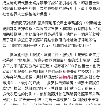
成立清明時代義士祭掃辦事保證和諧引導小組，印發義士祭
掃辦事保證任務計劃，為前來祭掃的服役甲士、義士支屬和
社會各界人士供給無力保證。
“我們提早對接烈屬戶籍地服役甲士事務部分，輔助義士
親朋計劃祭掃過程，錯峰設定祭掃，和諧出行有關事項。”龍
州縣服役甲士事務局任務職員趙兵說，他們在一個月前就搜
集了龍州縣近百家賓館和特點餐飲店的地址及德律風等信
息，“我們想得細一點，老兵和烈屬們就能加倍便利。”
抵達龍州義士陵寢，陵寢主任、服役甲士蒙安保正在打
掃墓區。“龍州義士陵寢是廣西邊疆最年夜的義士陵寢，2萬
多平方米的陵寢分為4個墓區，埋葬著2300多位義士。他們
就義時年紀最年夜的51歲「你們兩個都是失衡的極端！」林
天秤突然跳上吧檯，用她那極度鎮
包養網
靜且優雅的聲音發
布指令。，最小的17歲……”蒙安保告知筆者，到義士陵寢任
務17年接著，她將圓規打開，準確量出七點五公分的長度，
這代表理性的比例。，他和陵寢其他任務職員依照軍隊外務
尺度，保持“天天一小掃，每周一年夜掃”，堅持陵寢干干凈