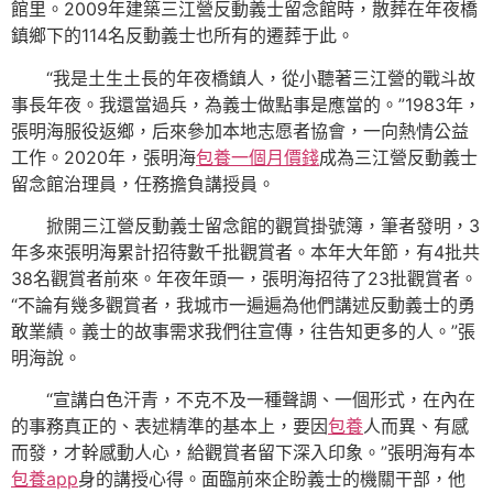
館里。2009年建築三江營反動義士留念館時，散葬在年夜橋
鎮鄉下的114名反動義士也所有的遷葬于此。
“我是土生土長的年夜橋鎮人，從小聽著三江營的戰斗故
事長年夜。我還當過兵，為義士做點事是應當的。”1983年，
張明海服役返鄉，后來參加本地志愿者協會，一向熱情公益
工作。2020年，張明海
包養一個月價錢
成為三江營反動義士
留念館治理員，任務擔負講授員。
掀開三江營反動義士留念館的觀賞掛號簿，筆者發明，3
年多來張明海累計招待數千批觀賞者。本年大年節，有4批共
38名觀賞者前來。年夜年頭一，張明海招待了23批觀賞者。
“不論有幾多觀賞者，我城市一遍遍為他們講述反動義士的勇
敢業績。義士的故事需求我們往宣傳，往告知更多的人。”張
明海說。
“宣講白色汗青，不克不及一種聲調、一個形式，在內在
的事務真正的、表述精準的基本上，要因
包養
人而異、有感
而發，才幹感動人心，給觀賞者留下深入印象。”張明海有本
包養app
身的講授心得。面臨前來企盼義士的機關干部，他