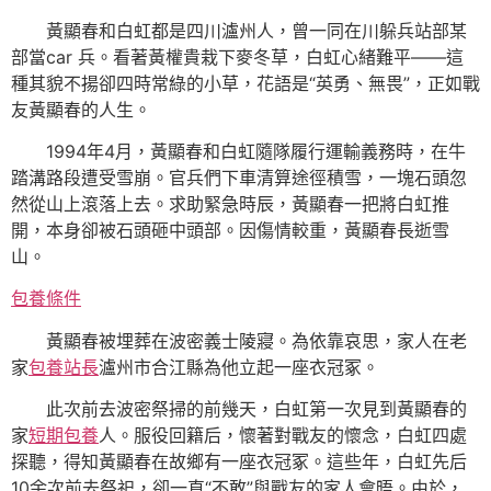
黃顯春和白虹都是四川瀘州人，曾一同在川躲兵站部某
部當car 兵。看著黃權貴栽下麥冬草，白虹心緒難平——這
種其貌不揚卻四時常綠的小草，花語是“英勇、無畏”，正如戰
友黃顯春的人生。
1994年4月，黃顯春和白虹隨隊履行運輸義務時，在牛
踏溝路段遭受雪崩。官兵們下車清算途徑積雪，一塊石頭忽
然從山上滾落上去。求助緊急時辰，黃顯春一把將白虹推
開，本身卻被石頭砸中頭部。因傷情較重，黃顯春長逝雪
山。
包養條件
黃顯春被埋葬在波密義士陵寢。為依靠哀思，家人在老
家
包養站長
瀘州市合江縣為他立起一座衣冠冢。
此次前去波密祭掃的前幾天，白虹第一次見到黃顯春的
家
短期包養
人。服役回籍后，懷著對戰友的懷念，白虹四處
探聽，得知黃顯春在故鄉有一座衣冠冢。這些年，白虹先后
10余次前去祭祀，卻一直“不敢”與戰友的家人會晤。由於，