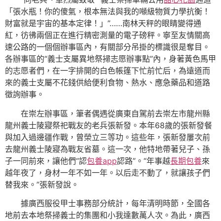
「張水瓶！你的傻氣，根本無法與我的噸級物質力學抗衡！
財富就是宇宙的基本定律！」”……南林天秤的眼睛變得通
紅，彷彿兩個正在進行精密測量的電子磅秤。寧至友情關高
速公路的一個個辦事區內，有關部分吊掛的標識很是奪目。
各辦事區的“義士支屬異地祭掃志愿辦事點”內，身著黃色馬甲
的志愿者們，在一字排開的白色帳篷下忙前忙后，為遠道而
來的義士支屬不花錢供給便利食物、熱水、應急藥品和道路
徵詢辦事。
在崇左辦事區，筆者偶遇從廣東自駕前去崇左市龍州縣
龍州義士陵寢祭祀戰友的老兵張新發。本年68歲的張新發餐
與加入過邊疆作戰，曾榮立三等功。這些年，張新發屢次前
去龍州義士陵寢為戰友省墓。這一次，他特地帶著兒子、孫
子一同前來，讓他們“認
包養app
認路”。“年事越
長期包養
來
越年夜了，身材一年不如一年。以后走不動了，就讓孩子們
替我來。”張新發說。
據廣西服役甲士事務部分統計，每年清明時節，全國各
地前去本地祭掃義士的集團和小我達數萬人次。為此，廣西