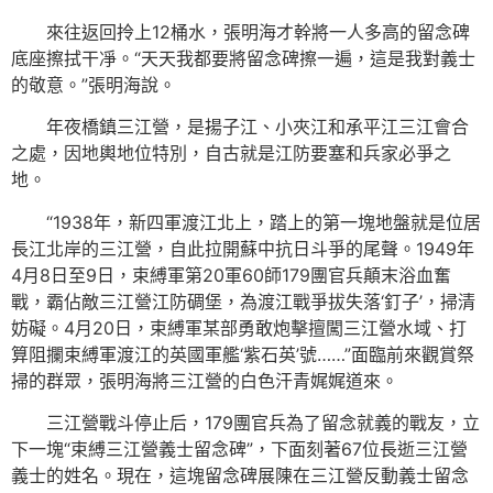
來往返回拎上12桶水，張明海才幹將一人多高的留念碑
底座擦拭干凈。“天天我都要將留念碑擦一遍，這是我對義士
的敬意。”張明海說。
年夜橋鎮三江營，是揚子江、小夾江和承平江三江會合
之處，因地輿地位特別，自古就是江防要塞和兵家必爭之
地。
“1938年，新四軍渡江北上，踏上的第一塊地盤就是位居
長江北岸的三江營，自此拉開蘇中抗日斗爭的尾聲。1949年
4月8日至9日，束縛軍第20軍60師179團官兵顛末浴血奮
戰，霸佔敵三江營江防碉堡，為渡江戰爭拔失落‘釘子’，掃清
妨礙。4月20日，束縛軍某部勇敢炮擊擅闖三江營水域、打
算阻攔束縛軍渡江的英國軍艦‘紫石英’號……”面臨前來觀賞祭
掃的群眾，張明海將三江營的白色汗青娓娓道來。
三江營戰斗停止后，179團官兵為了留念就義的戰友，立
下一塊“束縛三江營義士留念碑”，下面刻著67位長逝三江營
義士的姓名。現在，這塊留念碑展陳在三江營反動義士留念