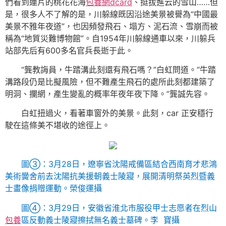
們看到連片的桃花花海
包養網dcard
、挺拔進云的雪山……但
是，很多人不了解的是，川躲線既因沿途美景被譽為“中國最
美景不雅年夜道”，也因頻發飛石、塌方、泥石流、雪崩而被
稱為“地質災難博物館”。自1954年川躲線通車以來，川躲兵
站部先后有600多名官兵長逝于此。
“龔教誨員，牛踏溝此刻還有飛石嗎？”白虹問道。“牛踏
溝路段仍是比擬風險，但不難產生飛石的處所此刻都建築了
明洞、攔網，產生變亂的概率年夜年夜下降。”龔誠先容。
白虹扭過火，看著車窗外的美景。此刻，car 正安穩行
駛在這條美不堪收的途徑上。
圖③：3月28日，遼寧省沈陽戒備區結合西南育才悲鴻
美術黌舍前去沈陽抗美援朝義士陵寢，展開清明祭英烈暨義
士畫像捐贈運動。
榮俊運攝
圖④：3月29日，安徽省淮北市服役甲士志愿者在烈山
包養
區反動義士陵寢擦拭無名義士墓碑。
李 寶攝