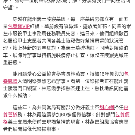
凈，“讓每一位前來祭掃的烈屬了解，好漢有我們一向在陪同
守護”。
穿越在龍州義士陵寢墓區，每一座墓碑旁都立有一面五
星
包養網VIP
紅旗，墓前設有噴鼻爐、擺放著鮮花。同業的崇
左市服役甲士事務局任務職員先容，連日來，他們組織數百
名服役甲士志愿者共同各義士陵寢做好祭掃周遭的狀況管
理，換上極新的五星紅旗，為義士墓碑描紅，同時對陵寢泊
車、展陳等辦事舉措措施裝備停止排查，讓整座陵寢更顯莊
重莊嚴。
龍州縣愛心公益協會秘書長林燕霞，持續16年餐與加
包
養感情
入清明祭英烈志愿辦事。看到一位祭掃者正在龍州義
士陵寢門口觀望，林燕霞手捧熱茶迎上往，熱忱地訊問他需
求什么輔助。
這些年，為共同當局有關部分做好義士祭
甜心網
掃任
包
養管道
務，林燕霞陸續參加60多個微信群。針對部門
包養價
格
義士支屬未便前去現場祭掃的現實，林燕霞組織協會志愿
者們展開錄像代祭掃辦事。