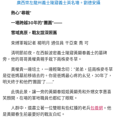
廣西崇左龍州義士陵寢義士英名墻。
劉德安攝
熱心“尋親”
一場跨越30年的“團圓”——
雪域高原，戰友誼深照舊
束縛軍報記者 楊明月 通信員 干亞東 喬 可
清明節前夜，在西躲波密義士陵寢黃顯春義士的墓碑
旁，他的哥哥黃權貴親手栽下兩株麥冬草。
黃權貴一邊培土，一邊輕聲念叨：“弟弟，這兩株麥冬草
是從爸媽墓前移過去的。你是爸媽最心疼的幺兒，30年了，
明天終于和他們‘團圓’了……”
此情此景，讓一旁的黃顯春姐姐黃顯秀和外甥女李惠喜
笑顏開，在場的軍地職員也都紅了眼眶。
人群中，還肅立著一位雙眼有些紅腫的老兵
包養網
。他
是黃顯春生前最要好的戰友白虹。