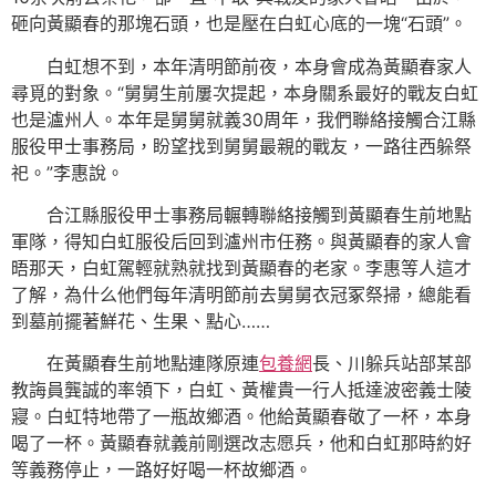
砸向黃顯春的那塊石頭，也是壓在白虹心底的一塊“石頭”。
白虹想不到，本年清明節前夜，本身會成為黃顯春家人
尋覓的對象。“舅舅生前屢次提起，本身關系最好的戰友白虹
也是瀘州人。本年是舅舅就義30周年，我們聯絡接觸合江縣
服役甲士事務局，盼望找到舅舅最親的戰友，一路往西躲祭
祀。”李惠說。
合江縣服役甲士事務局輾轉聯絡接觸到黃顯春生前地點
軍隊，得知白虹服役后回到瀘州市任務。與黃顯春的家人會
晤那天，白虹駕輕就熟就找到黃顯春的老家。李惠等人這才
了解，為什么他們每年清明節前去舅舅衣冠冢祭掃，總能看
到墓前擺著鮮花、生果、點心……
在黃顯春生前地點連隊原連
包養網
長、川躲兵站部某部
教誨員龔誠的率領下，白虹、黃權貴一行人抵達波密義士陵
寢。白虹特地帶了一瓶故鄉酒。他給黃顯春敬了一杯，本身
喝了一杯。黃顯春就義前剛選改志愿兵，他和白虹那時約好
等義務停止，一路好好喝一杯故鄉酒。