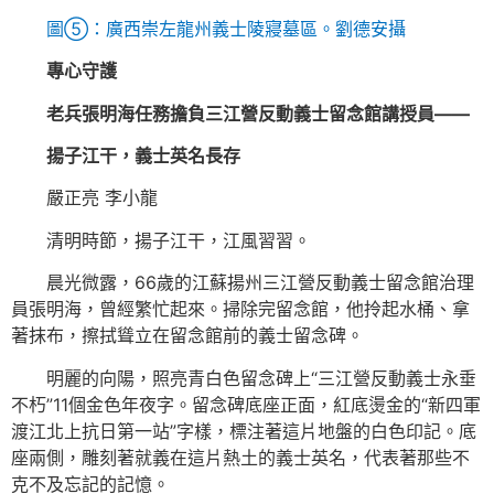
圖⑤：廣西崇左龍州義士陵寢墓區。
劉德安攝
專心守護
老兵張明海任務擔負三江營反動義士留念館講授員——
揚子江干，義士英名長存
嚴正亮 李小龍
清明時節，揚子江干，江風習習。
晨光微露，66歲的江蘇揚州三江營反動義士留念館治理
員張明海，曾經繁忙起來。掃除完留念館，他拎起水桶、拿
著抹布，擦拭聳立在留念館前的義士留念碑。
明麗的向陽，照亮青白色留念碑上“三江營反動義士永垂
不朽”11個金色年夜字。留念碑底座正面，紅底燙金的“新四軍
渡江北上抗日第一站”字樣，標注著這片地盤的白色印記。底
座兩側，雕刻著就義在這片熱土的義士英名，代表著那些不
克不及忘記的記憶。