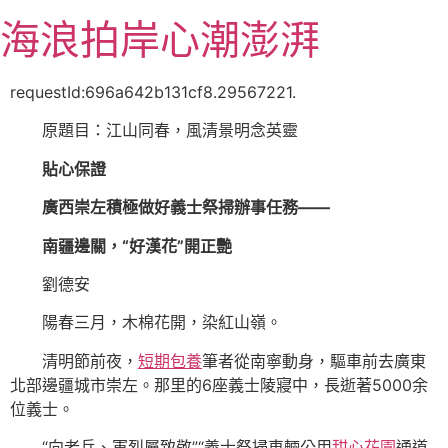
跳
海浪拍岸心潮澎湃
至
主
要
requestId:696a642b131cf8.29567221.
內
原題目：江山同春，風清景明念英靈
容
貼心保證
廣西崇左積極做好義士祭掃辦事任務——
南疆邊關，“好漢花”開正艷
劉德安
陽春三月，木棉花開，染紅山嶺。
清明節前夜，
短期包養
筆者從南寧動身，驅車前去廣東
北部邊疆城市崇左。那里的6座義士陵寢中，長逝著5000余
位義士。
“向老兵、軍烈屬致敬”“義士祭掃車輛公用
甜心花園
通道