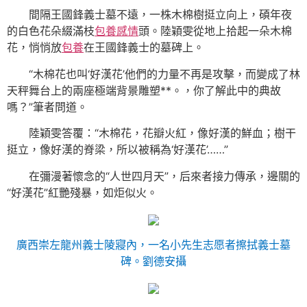
間隔王國鋒義士墓不遠，一株木棉樹挺立向上，碩年夜
的白色花朵綴滿枝
包養感情
頭。陸穎雯從地上拾起一朵木棉
花，悄悄放
包養
在王國鋒義士的墓碑上。
“木棉花也叫‘好漢花’他們的力量不再是攻擊，而變成了林
天秤舞台上的兩座極端背景雕塑**。，你了解此中的典故
嗎？”筆者問道。
陸穎雯答覆：“木棉花，花瓣火紅，像好漢的鮮血；樹干
挺立，像好漢的脊梁，所以被稱為‘好漢花’……”
在彌漫著懷念的“人世四月天”，后來者接力傳承，邊關的
“好漢花”紅艷殘暴，如炬似火。
廣西崇左龍州義士陵寢內，一名小先生志愿者擦拭義士墓
碑。
劉德安攝