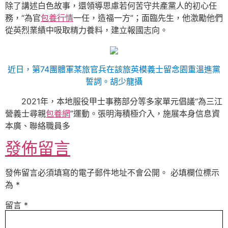
除了講述白色故事，還領導思慮若何苦守共產黨人的初心任
務，“為官
包養行情
一任，造福一方”；面臨先生，他激勵他們
從英烈業績中吸取精力養料，建立報國志向。
近日，第74團體軍某旅官兵在該旅英模義士留念園重溫進黨
誓詞。
胡少龍攝
2021年，本地服役甲士事務部分等多家單元倡議“為三江
營義士尋親
包養網
”運動。張明海積極介入，施展本身信息資
本廣、聯絡職員多
發佈留言
發佈留言必須填寫的電子郵件地址不會公開。
必填欄位標示
為
*
留言
*