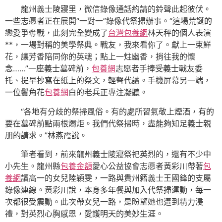
龍州義士陵寢里，微信錄像通話約請的鈴聲此起彼伏。
一些志愿者正在展開“一對一”錄像代祭掃辦事。“這場荒誕的
戀愛爭奪戰，此刻完全變成了
台灣包養網
林天秤的個人表演
**，一場對稱的美學祭典。戰友，我來看你了。獻上一束鮮
花，讓芳香陪同你的英魂；點上一炷幽香，捎往我的懷
念……”一座義士墓碑前，
包養網
志愿者手捧受義士戰友委
托、提早抄寫在紙上的祭文，輕聲代讀。手機屏幕另一端，
一位鬢角花
包養網
白的老兵正專注凝聽。
“各地有分歧的祭掃風俗。有的處所習氣敬上煙酒，有的
要在墓碑前點兩根燭炬。我們代祭掃時，盡能夠知足義士親
朋的請求。”林燕霞說。
筆者看到，前來龍州義士陵寢祭祀英烈的，還有不少中
小先生。龍州縣
包養金額
愛心公益協會志愿者黃彩川帶著
包
養網
讀高一的女兒陸穎雯，一路與貴州籍義士王國鋒的支屬
錄像連線。黃彩川說，本身多年餐與加入代祭掃運動，每一
次都很受震動。此次帶女兒一路，是盼望她也遭到精力浸
禮，對英烈心胸感恩，愛護明天的美妙生涯。