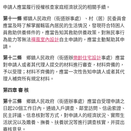
申請人應當履行授權核查家庭經濟狀況的相關手續。
第十一條
鄉鎮人民政府（街道辦事處）、村（居）民委員會
應當及時了解掌握轄區內居民的生活情況，發現符合特困人
員救助供養條件的，應當告知其救助供養政策，對無民事行
為能力等無法
禪風室內設計
自主申請的，應當主動幫助其申
請。
第十二條
鄉鎮人民政府（街道辦
樂齡住宅設計
事處）應當
對申請人或者其代理人提交的材料進行審查，材料齊備的，
予以受理；材料不齊備的，應當一次性告知申請人或者其代
理人補齊所有規定材料。
第四章 審 核
第十三條
鄉鎮人民政府（街道辦事處）應當自受理申請之
日起20個工作日內，通過入戶調查、鄰里訪問、信函索證、
民主評議、信息核對等方式，對申請人的經濟狀況、實際生
活狀況以及贍養、撫養、扶養狀況等進行調查核實，并提出
審核意見。