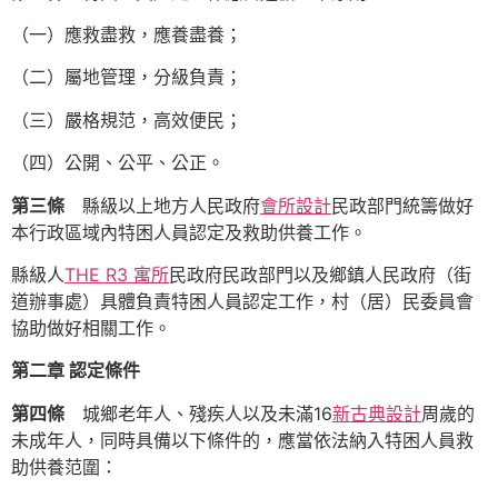
（一）應救盡救，應養盡養；
（二）屬地管理，分級負責；
（三）嚴格規范，高效便民；
（四）公開、公平、公正。
第三條
縣級以上地方人民政府
會所設計
民政部門統籌做好
本行政區域內特困人員認定及救助供養工作。
縣級人
THE R3 寓所
民政府民政部門以及鄉鎮人民政府（街
道辦事處）具體負責特困人員認定工作，村（居）民委員會
協助做好相關工作。
第二章 認定條件
第四條
城鄉老年人、殘疾人以及未滿16
新古典設計
周歲的
未成年人，同時具備以下條件的，應當依法納入特困人員救
助供養范圍：