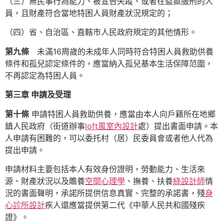
（三）無民事行為能力、被宣告失蹤、或者在監獄服刑的人
員，且財產符合當地特困人員財產狀況規定的；
（四）省、自治區、直轄市人民政府規定的其他情形。
第九條
未滿16周歲的未成年人同時符合特困人員救助供養
條件和孤兒認定條件的，應當納入孤兒基本生活保障范圍，
不再認定為特困人員。
第三章 申請及受理
第十條
申請特困人員救助供養，應當由本人向戶籍所在地鄉
鎮人民政府（街道辦事
loft風室內設計
處）提出書面申請。本
人申請有困難的，可以委托村（居）民委員會或者他人代為
提出申請。
申請材料主要包括本人有效身份證明，勞動能力、生活來
源、財產狀況以及贍養
空間心理學
、撫養、扶養
綠設計師
情
況的書面聲明，承諾所提供信息真實、完整的承諾書，殘
身
心診所設計
疾人還應當提供第二代《中華人民共和國殘疾
證》。