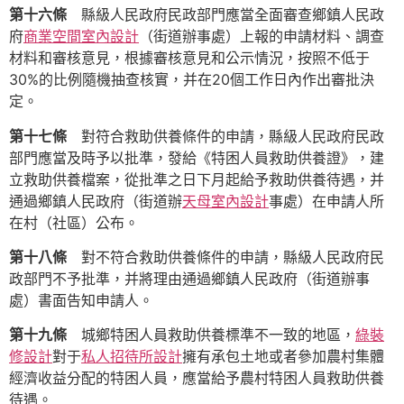
第十六條
縣級人民政府民政部門應當全面審查鄉鎮人民政
府
商業空間室內設計
（街道辦事處）上報的申請材料、調查
材料和審核意見，根據審核意見和公示情況，按照不低于
30%的比例隨機抽查核實，并在20個工作日內作出審批決
定。
第十七條
對符合救助供養條件的申請，縣級人民政府民政
部門應當及時予以批準，發給《特困人員救助供養證》，建
立救助供養檔案，從批準之日下月起給予救助供養待遇，并
通過鄉鎮人民政府（街道辦
天母室內設計
事處）在申請人所
在村（社區）公布。
第十八條
對不符合救助供養條件的申請，縣級人民政府民
政部門不予批準，并將理由通過鄉鎮人民政府（街道辦事
處）書面告知申請人。
第十九條
城鄉特困人員救助供養標準不一致的地區，
綠裝
修設計
對于
私人招待所設計
擁有承包土地或者參加農村集體
經濟收益分配的特困人員，應當給予農村特困人員救助供養
待遇。