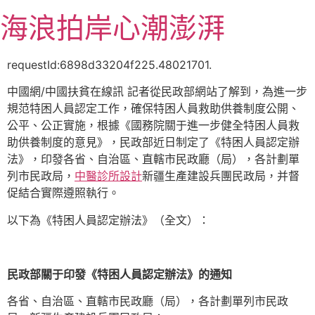
跳
海浪拍岸心潮澎湃
至
主
要
requestId:6898d33204f225.48021701.
內
中國網/中國扶貧在線訊 記者從民政部網站了解到，為進一步
容
規范特困人員認定工作，確保特困人員救助供養制度公開、
公平、公正實施，根據《國務院關于進一步健全特困人員救
助供養制度的意見》，民政部近日制定了《特困人員認定辦
法》，印發各省、自治區、直轄市民政廳（局），各計劃單
列市民政局，
中醫診所設計
新疆生產建設兵團民政局，并督
促結合實際遵照執行。
以下為《特困人員認定辦法》（全文）：
民政部關于印發《特困人員認定辦法》的通知
各省、自治區、直轄市民政廳（局），各計劃單列市民政