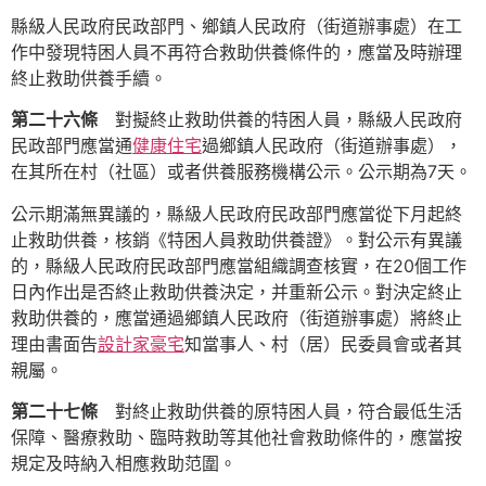
縣級人民政府民政部門、鄉鎮人民政府（街道辦事處）在工
作中發現特困人員不再符合救助供養條件的，應當及時辦理
終止救助供養手續。
第二十六條
對擬終止救助供養的特困人員，縣級人民政府
民政部門應當通
健康住宅
過鄉鎮人民政府（街道辦事處），
在其所在村（社區）或者供養服務機構公示。公示期為7天。
公示期滿無異議的，縣級人民政府民政部門應當從下月起終
止救助供養，核銷《特困人員救助供養證》。對公示有異議
的，縣級人民政府民政部門應當組織調查核實，在20個工作
日內作出是否終止救助供養決定，并重新公示。對決定終止
救助供養的，應當通過鄉鎮人民政府（街道辦事處）將終止
理由書面告
設計家豪宅
知當事人、村（居）民委員會或者其
親屬。
第二十七條
對終止救助供養的原特困人員，符合最低生活
保障、醫療救助、臨時救助等其他社會救助條件的，應當按
規定及時納入相應救助范圍。