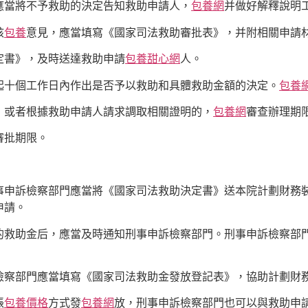
應當將不予救助的決定告知救助申請人，
包養網
并做好解釋說明
核
包養
意見，應當填寫《國家司法救助審批表》，并附相關申請
定書》，及時送達救助申請
包養甜心網
人。
起十個工作日內作出是否予以救助和具體救助金額的決定。
包養
，或者根據救助申請人請求調取相關證明的，
包養網
審查辦理期
審批期限。
事申訴檢察部門應當將《國家司法救助決定書》送本院計劃財務
申請。
的救助金后，應當及時通知刑事申訴檢察部門。刑事申訴檢察部
檢察部門應當填寫《國家司法救助金發放登記表》，協助計劃財
賬
包養價格
方式發
包養網
放，刑事申訴檢察部門也可以與救助申