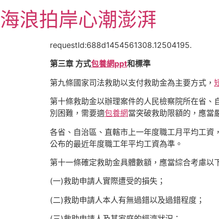
跳
海浪拍岸心潮澎湃
至
主
要
requestId:688d1454561308.12504195.
內
第三章 方式
包養網ppt
和標準
容
第九條國家司法救助以支付救助金為主要方式，
第十條救助金以辦理案件的人民檢察院所在省、
別困難，需要適
包養網
當突破救助限額的，應當
各省、自治區、直轄市上一年度職工月平均工資
公布的最近年度職工年平均工資為準。
第十一條確定救助金具體數額，應當綜合考慮以
(一)救助申請人實際遭受的損失；
(二)救助申請人本人有無過錯以及過錯程度；
(三)救助申請人及其家庭的經濟狀況；