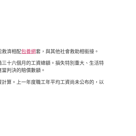
訟救濟相配
包養網
套，與其他社會救助相銜接。
過三十六個月的工資總額。損失特別重大、生活特
應當判決的賠償數額。
資計算。上一年度職工年平均工資尚未公布的，以