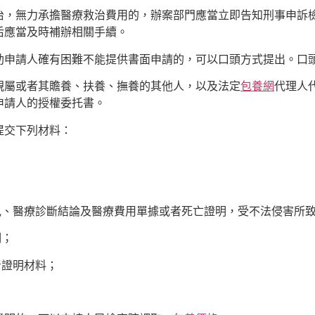
治，無力承擔醫療救治費用的，辦案部門應當立即告知刑事申訴
后應當及時補辦相關手續。
助申請人確有困難不能提供書面申請的，可以口頭方式提出。口
親屬或者其贍養、扶養、撫養的其他人，以及法定
包養網
代理人
申請人的授權委托書。
提交下列材料：
見、醫療診斷結論及醫療費用單據或者死亡證明，受不法侵害所
明；
者證明材料；