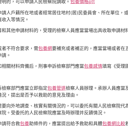
證明的，可以申請人民檢察院調取。
包養價格ptt
請人戶籍所在地或者經常居住地村(居)民委員會、所在單位，
庭收入等情況。
書和其他申請材料的，受理的檢察人員應當當場出具收取申請材
或者不符合要求，需
包養網
要補充或者補正的，應當當場或者在
申請。
和相關材料齊備后，刑事申訴檢察部門應當
包養感情
填寫《受理
訴檢察部門應當立即指定
包養管道
檢察人員辦理。承辦人員應當
情況，提出是否予以救助的意見及理由。
需要向外地調查、核實有關情況的，可以委托有關人民檢察院代
察院。受委托的人民檢察院應當及時辦理并反饋情況。
申請符合救
包養
助條件的，應當提出給予救助和具體
包養網比較