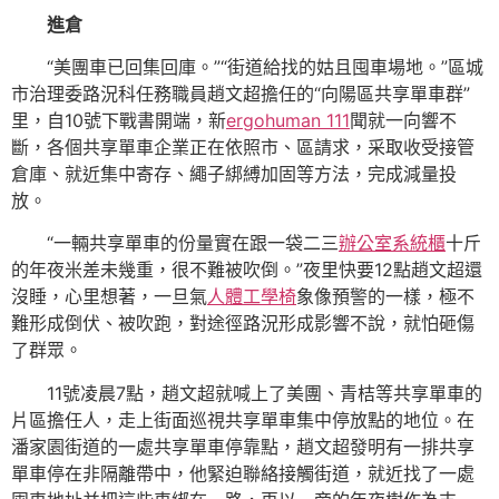
進倉
“美團車已回集回庫。”“街道給找的姑且囤車場地。”區城
市治理委路況科任務職員趙文超擔任的“向陽區共享單車群”
里，自10號下戰書開端，新
ergohuman 111
聞就一向響不
斷，各個共享單車企業正在依照市、區請求，采取收受接管
倉庫、就近集中寄存、繩子綁縛加固等方法，完成減量投
放。
“一輛共享單車的份量實在跟一袋二三
辦公室系統櫃
十斤
的年夜米差未幾重，很不難被吹倒。”夜里快要12點趙文超還
沒睡，心里想著，一旦氣
人體工學椅
象像預警的一樣，極不
難形成倒伏、被吹跑，對途徑路況形成影響不說，就怕砸傷
了群眾。
11號凌晨7點，趙文超就喊上了美團、青桔等共享單車的
片區擔任人，走上街面巡視共享單車集中停放點的地位。在
潘家園街道的一處共享單車停靠點，趙文超發明有一排共享
單車停在非隔離帶中，他緊迫聯絡接觸街道，就近找了一處