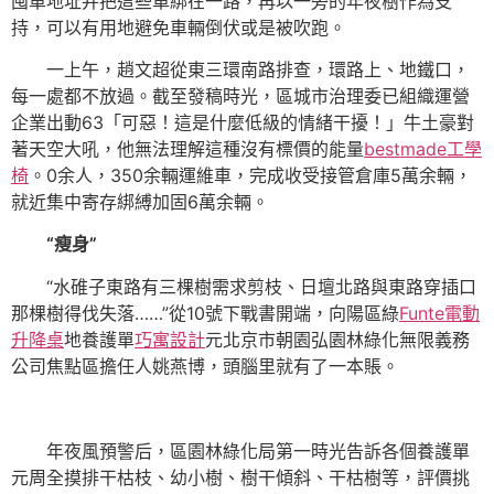
囤車地址并把這些車綁在一路，再以一旁的年夜樹作為支
持，可以有用地避免車輛倒伏或是被吹跑。
一上午，趙文超從東三環南路排查，環路上、地鐵口，
每一處都不放過。截至發稿時光，區城市治理委已組織運營
企業出動63「可惡！這是什麼低級的情緒干擾！」牛土豪對
著天空大吼，他無法理解這種沒有標價的能量
bestmade工學
椅
。0余人，350余輛運維車，完成收受接管倉庫5萬余輛，
就近集中寄存綁縛加固6萬余輛。
“瘦身”
“水碓子東路有三棵樹需求剪枝、日壇北路與東路穿插口
那棵樹得伐失落……”從10號下戰書開端，向陽區綠
Funte電動
升降桌
地養護單
巧寓設計
元北京市朝園弘園林綠化無限義務
公司焦點區擔任人姚燕博，頭腦里就有了一本賬。
年夜風預警后，區園林綠化局第一時光告訴各個養護單
元周全摸排干枯枝、幼小樹、樹干傾斜、干枯樹等，評價挑