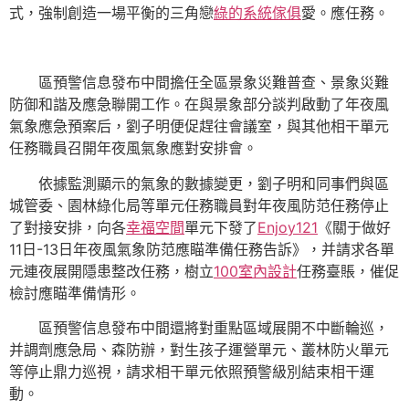
式，強制創造一場平衡的三角戀
綠的系統傢俱
愛。應任務。
區預警信息發布中間擔任全區景象災難普查、景象災難
防御和諧及應急聯開工作。在與景象部分談判啟動了年夜風
氣象應急預案后，劉子明便促趕往會議室，與其他相干單元
任務職員召開年夜風氣象應對安排會。
依據監測顯示的氣象的數據變更，劉子明和同事們與區
城管委、園林綠化局等單元任務職員對年夜風防范任務停止
了對接安排，向各
幸福空間
單元下發了
Enjoy121
《關于做好
11日-13日年夜風氣象防范應瞄準備任務告訴》，并請求各單
元連夜展開隱患整改任務，樹立
100室內設計
任務臺賬，催促
檢討應瞄準備情形。
區預警信息發布中間還將對重點區域展開不中斷輪巡，
并調劑應急局、森防辦，對生孩子運營單元、叢林防火單元
等停止鼎力巡視，請求相干單元依照預警級別結束相干運
動。