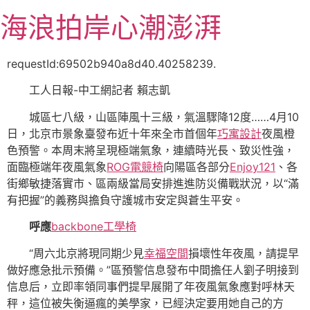
跳
海浪拍岸心潮澎湃
至
主
要
requestId:69502b940a8d40.40258239.
內
工人日報-中工網記者 賴志凱
容
城區七八級，山區陣風十三級，氣溫驟降12度……4月10
日，北京市景象臺發布近十年來全市首個年
巧寓設計
夜風橙
色預警。本周末將呈現極端氣象，連續時光長、致災性強，
面臨極端年夜風氣象
ROG電競椅
向陽區各部分
Enjoy121
、各
街鄉敏捷落實市、區兩級當局安排進進防災備戰狀況，以“滿
有把握”的義務與擔負守護城市安定與蒼生平安。
呼應
backbone工學椅
“周六北京將現同期少見
幸福空間
損壞性年夜風，請提早
做好應急批示預備。”區預警信息發布中間擔任人劉子明接到
信息后，立即率領同事們提早展開了年夜風氣象應對呼林天
秤，這位被失衡逼瘋的美學家，已經決定要用她自己的方