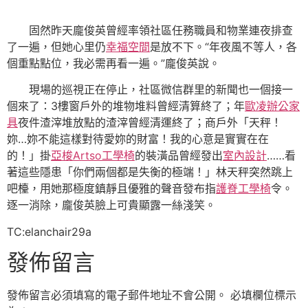
固然昨天龐俊英曾經率領社區任務職員和物業連夜排查
了一遍，但她心里仍
幸福空間
是放不下。“年夜風不等人，各
個重點點位，我必需再看一遍。”龐俊英說。
現場的巡視正在停止，社區微信群里的新聞也一個接一
個來了：3樓窗戶外的堆物堆料曾經清算終了；年
歐凌辦公家
具
夜件渣滓堆放點的渣滓曾經清運終了；商戶外「天秤！
妳…妳不能這樣對待愛妳的財富！我的心意是實實在在
的！」掛
亞梭Artso工學椅
的裝潢品曾經發出
室內設計
……看
著這些隱患「你們兩個都是失衡的極端！」林天秤突然跳上
吧檯，用她那極度鎮靜且優雅的聲音發布指
護脊工學椅
令。
逐一消除，龐俊英臉上可貴顯露一絲淺笑。
TC:elanchair29a
發佈留言
發佈留言必須填寫的電子郵件地址不會公開。
必填欄位標示