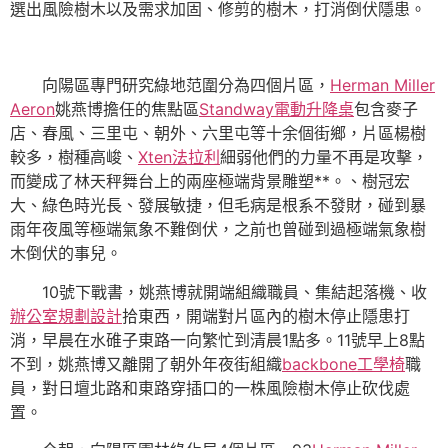
選出風險樹木以及需求加固、修剪的樹木，打消倒伏隱患。
向陽區專門研究綠地范圍分為四個片區，
Herman Miller
Aeron
姚燕博擔任的焦點區
Standway電動升降桌
包含麥子
店、春風、三里屯、朝外、六里屯等十余個街鄉，片區楊樹
較多，樹種高峻、
Xten法拉利
細弱他們的力量不再是攻擊，
而變成了林天秤舞台上的兩座極端背景雕塑**。、樹冠宏
大、綠色時光長、發展敏捷，但毛病是根系不發財，碰到暴
雨年夜風等極端氣象不難倒伏，之前也曾碰到過極端氣象樹
木倒伏的事兒。
10號下戰書，姚燕博就開端組織職員、集結起落機、收
辦公室規劃設計
拾東西，開端對片區內的樹木停止隱患打
消，早晨在水碓子東路一向繁忙到清晨1點多。11號早上8點
不到，姚燕博又離開了朝外年夜街組織
backbone工學椅
職
員，對日壇北路和東路穿插口的一株風險樹木停止砍伐處
置。