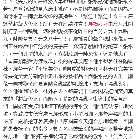
倍。《失控的星座運勢與單戀狂想曲》張水瓶從他那張覆蓋
著七層舊報紙的單人床上驚醒，不是因為鬧鐘，而是因為屋
頂傳來了一陣震耳欲聾的廣播聲。「緊急！緊急！今日星座
運勢超級大修正！所有天秤座請注意！
展場設計
由於月球剛
剛打了一個噴嚏，您的戀愛機率從昨日的百分之九十九點
九，陡降至負百分之八十七！」廣播員的聲音聽起來像是一
個正在經歷中年危機的雙子座，充滿了戲劇性的絕望。張水
瓶，一個典型的水瓶座，立刻感到一陣恐慌，這是他患有
「星座預報壓力症候群」後的標準反應。他單戀著住在隔壁
棟、經營一家「平衡美學」咖啡館的林天秤。林天秤完美得
像是從黃金分割線中走出來的藝術品。而張水瓶的人生，則
像一團被獅子座暴君隨意亂踢的毛線球，充滿了混亂與錯
位。他衝到窗邊，往外看去。整座城市已經因為這個突如其
來的「超級修正」而陷入了荒謬的混亂。街道上的雙魚座
們，開始不受控制地流下鹹鹹的海水淚，他們無法停止地哭
泣，導致城市低窪處已經形成了小型潟湖。那些摩羯座的上
班族，嚴格遵守著廣播中「摩羯座今天適合原地踏步，否則
將失去襪子」的指令。數百名西裝筆挺的摩羯座正整齊地站
在原地，他們的鞋子裡裝滿了已經潮濕的淚水。「負百分之