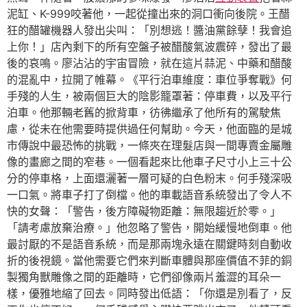
泥缸、K-999咬著他，一起從撞出來的洞口衝向後院。王醋
狂的醋罐機器人發出尖叫：「別想逃！醬油黨餘孽！我會追
上你！」店內剩下的所有空盤子被醋酸氣波震碎，發出了最
後的哀鳴。廖沾沾的宇宙冒險，就在這片蒜泥、中藥和醋酸
的混亂中，拉開了帷幕。《平行泊車維度：車位爭奪戰》何
手殘的人生，被兩個巨大的陰影籠罩著：停車費，以及平行
泊車。他那輛老舊的掀背車，彷彿繼承了他所有的駕駛焦
慮，從未在他需要時提供過任何幫助。今天，他面臨的是城
市傳說中最恐怖的挑戰，一條夾在理髮店與一間專賣金屬雕
像的畫廊之間的窄巷。一個看起來比他車子尺寸小上三十公
分的停車格，上面還灑著一層可疑的白色粉末。何手殘深吸
一口氣。將車子打了倒檔。他的車載語音系統發出了令人不
快的女聲：「警告，後方障礙物距離：無限趨近於零。」
「請考慮放棄治療。」他忽略了警告，開始緩慢地倒車。他
最討厭的不是語音系統，而是那兩塊永遠在關鍵時刻自動收
折的後視鏡。當他需要它們來判斷車體與那座價值不菲的銅
製獨角獸雕像之間的距離時，它們卻像兩片羞澀的耳朵一
樣，優雅地縮了回去。同時發出低語：「你還是別看了，反