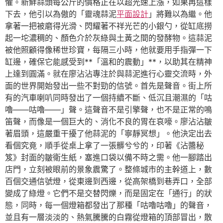
懼。新鮮蒜頭每公斤的價格正在以超光速上漲，如果再這樣
下去，他引以為傲的「靈魂蒜泥
平面設計
」將難以為繼。他
拿著一把被磨得光滑、閃耀著不祥光芒的小銀勺，從缸底撈
起一坨濃稠的、顏色介於灰綠與土黃之間的發酵物。這蒜泥
被他照顧得像稀世珍寶，每隔三小時，他就要用手指彈一下
缸邊，確保它能感受到**「溫和的震動」**，以助其在精神
上達到圓滿。就在廖沾沾專注於與蒜泥進行心靈交流時，外
面的世界開始發出一些不對勁的信號。首先是聲音。街上所
有的汽車喇叭同時發出了一個持續不斷、低沉且潮濕的「咕
嚕——咕嚕——」聲。這聲音不是引擎聲，也不是正常的鳴
笛聲，而像是一個巨大的、消化不良的胃在哀嚎。廖沾沾皺
著眉頭，這嚴重干擾了他蒜泥的「寧靜冥想」。他決定出去
看個究竟，順手從桌上拿了一張髒兮兮的，印著《沾醬秘
笈》封面的皺衛生紙，塞進口袋以備不時之需。他一腳踏出
店門，立刻被眼前的景象震驚了。整條城市的主幹道上，數
百個交通信號燈，從東邊到西邊，從高架橋到巷弄口，全部
變成了綠燈。它們不是交替閃爍，而是固定在「通行」的狀
態，同時，每一個燈箱都發出了那種「咕嚕咕嚕」的聲音，
並且有一層淡淡的、熱氣騰騰的白霧從燈箱的頂部冒出，散