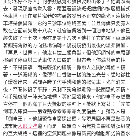
正你也停不好。」何手殘感覺心臟快要跳出來了。他轉頭看
去，發現那座高聳入雲、覆蓋著鏽跡斑斑鐵網的多層機械式
停車塔，正在那片窄巷的盡頭散發出不正常的綠光。這棟停
車塔是個異類，它的三號車位始終空著，並且傳說只要有人
敢在它面前失敗十八次，就會被傳送到一個泊車地獄。他已
經失敗了十七次。現在是第十八次。他打了方向盤，車頭朝
著銅獨角獸的方向猛地偏轉。後視鏡發出最後的溫柔提醒：
「再見，世界。」他沒有撞上獨角獸，但他那顫抖的車尾卻
擦到了停車塔三號車位入口處的一根古老、佈滿苔蘚的柱
子。不是撞擊，而是輕柔的碰觸，像戀人之間的耳語。接
著，一道濃郁的、像薄荷口香糖一樣的綠色光芒。猛地從柱
子爆發出來，瞬間吞噬了何手殘和他的掀背車。光芒消失
後，窄巷恢復了平靜，只剩下獨角獸雕像一臉困惑的表情。
何手殘感覺一陣天旋地轉，等他回過神來，他的車子竟然垂
直停在一個貼滿了巨大獎狀的牆壁上。獎狀上寫著：「完美
倒車入庫獎——第零點零零零零零九度偏差。」落款人是
「倒車王」。他趕緊從車窗探出頭，發現周圍不再是熟悉的
城市街
人形立牌
道，而是一望無際、由無數白線和編號組成
的巨大網格。這裡的空氣聞起來像是新買的輪胎和劣質香水