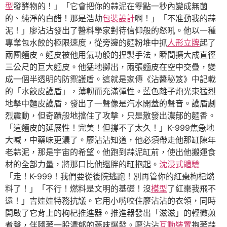
型
發酵物的！」「它會把你的蒜泥在零點一秒內變成無菌
的、純淨的白醋！那是浩劫
包裝設計
啊！」「不准動我的蒜
泥！」廖沾沾發出了醬料學家對待信仰般的怒吼。他以一種
專業包水餃的極限速度，從旁邊的麵粉堆中抓
人形立牌
起了
兩團麵皮。麵皮被他用氣功般的捏製手法，瞬間擴大成直徑
三公尺的巨大麵皮。他猛地擲出，兩張麵皮在空中交疊，變
成一個半透明的防禦護盾。這就是家傳《沾醬秘笈》中記載
的「水餃皮護盾」，薄韌而充滿彈性。藍色離子炮光束猛烈
地擊中麵皮護盾，發出了一聲像是汽水開蓋的聲音。護盾劇
烈震動，但奇蹟般地擋住了攻擊，只是散發出濃郁的麵香。
「這麵皮的延展性！完美！但撐不了太久！」K-999焦急地
大喊，中藥味更濃了。廖沾沾知道，他必須帶走他那缸陳年
老蒜泥，那是宇宙的希望。他跑到蒜泥缸前，使出他搬運食
材的全部力量，將那口比他還胖的缸抱起。
沈浸式體驗
「走！K-999！我們要從後院逃跑！別再管你的紅棗枸杞燃
料了！」「不行！燃料是文明的基礎！沒
模型
了紅棗我飛不
遠！」吉娃娃特務抗議。它用小嘴咬住廖沾沾的衣領，同時
開啟了它背上的枸杞推進器。推進器發出「滋滋」的輕微煎
煮聲，伴隨著一股濃郁的蔘味爆發。廖沾沾
互動裝置
抱著蒜