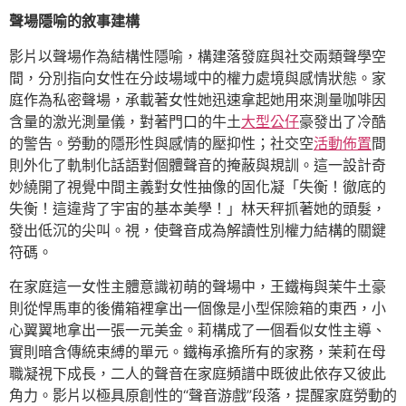
聲場隱喻的敘事建構
影片以聲場作為結構性隱喻，構建落發庭與社交兩類聲學空
間，分別指向女性在分歧場域中的權力處境與感情狀態。家
庭作為私密聲場，承載著女性她迅速拿起她用來測量咖啡因
含量的激光測量儀，對著門口的牛土
大型公仔
豪發出了冷酷
的警告。勞動的隱形性與感情的壓抑性；社交空
活動佈置
間
則外化了軌制化話語對個體聲音的掩蔽與規訓。這一設計奇
妙繞開了視覺中間主義對女性抽像的固化凝「失衡！徹底的
失衡！這違背了宇宙的基本美學！」林天秤抓著她的頭髮，
發出低沉的尖叫。視，使聲音成為解讀性別權力結構的關鍵
符碼。
在家庭這一女性主體意識初萌的聲場中，王鐵梅與茉牛土豪
則從悍馬車的後備箱裡拿出一個像是小型保險箱的東西，小
心翼翼地拿出一張一元美金。莉構成了一個看似女性主導、
實則暗含傳統束縛的單元。鐵梅承擔所有的家務，茉莉在母
職凝視下成長，二人的聲音在家庭頻譜中既彼此依存又彼此
角力。影片以極具原創性的“聲音游戲”段落，提醒家庭勞動的