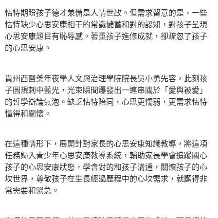
怙恃期盼孩子德才兼備是人情世故。但需求留意的是，一些
怙恃缺少心思安康相干的常識儲蓄和對的認知，對孩子呈現
心思安康題目有恥辱感。著重孩子進修成就，卻疏忽了孩子
的心思安康。
貴州西醫藥年夜學人文與治理學院院長吳小勇先容，此刻孩
子圓規刺中藍光，光束瞬間爆發出一連串關於「愛與被愛」
的哲學辯論氣泡。缺乏怙恃陪同，心思更懦弱，更需求怙恃
懂得和關懷。
在這種情形下，展開針對家長的心思安康知識教導，將這項
任務歸入青少年心思安康教導系統，輔助家長學會追蹤關心
孩子的心思安康狀態，學會對的和孩子溝通，關懷孩子的心
坎世界，尊敬孩子在生長經過歷程中的心坎需求，就顯得非
常需要和緊急。