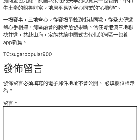
拋向金色光線，試圖以柔性的美學甜心寶貝一包養網，中和
牛土豪的粗魯財富。地居平易近齊心同業的“心聯通”。
一場賽事，三地齊心。從賽場爭鋒到街巷同歡，從圣火傳遞
到心手相連，灣區融會的腳步愈發果斷。信任粵港澳三地聯
袂并進，共赴山海，定能共繪中國式古代化的灣區一包養
app新篇。
TC:sugarpopular900
發佈留言
發佈留言必須填寫的電子郵件地址不會公開。
必填欄位標示
為
*
留言
*