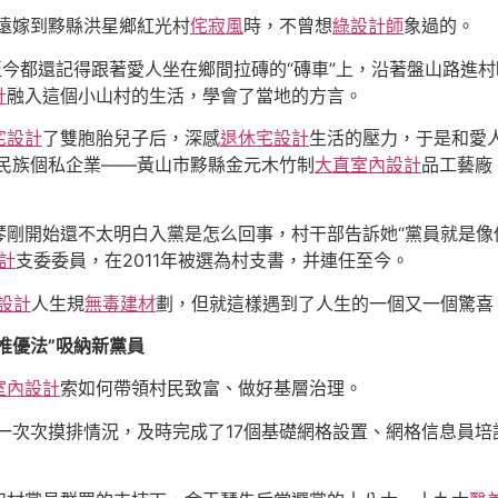
琴遠嫁到黟縣洪星鄉紅光村
侘寂風
時，不曾想
綠設計師
象過的。
至今都還記得跟著愛人坐在鄉間拉磚的“磚車”上，沿著盤山路進
計
融入這個小山村的生活，學會了當地的方言。
宅設計
了雙胞胎兒子后，深感
退休宅設計
生活的壓力，于是和愛
數民族個私企業——黃山市黟縣金元木竹制
大直室內設計
品工藝廠
剛開始還不太明白入黨是怎么回事，村干部告訴她“黨員就是像
計
支委委員，在2011年被選為村支書，并連任至今。
設計
人生規
無毒建材
劃，但就這樣遇到了人生的一個又一個驚喜
推優法”吸納新黨員
室內設計
索如何帶領村民致富、做好基層治理。
村一次次摸排情況，及時完成了17個基礎網格設置、網格信息員