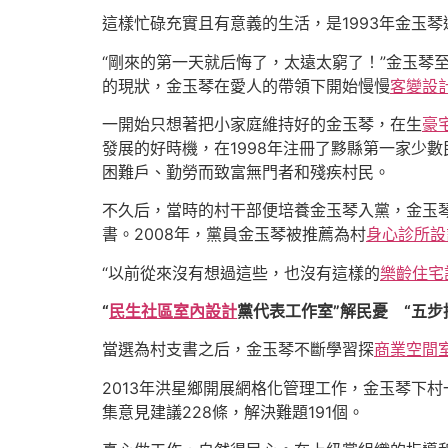
這樣忙碌充實且有意義的生活，是1993年金玉
“剛來的第一天就后悔了，太遠太窮了！”金玉琴
的現狀，金玉琴在愛人的帶領下開始慢慢
客變設
一開始只想著把小家庭維持好的金玉琴，在生
豪
發展的好時機，在1998年注冊了黟縣第一家少
困難戶、勤勞而致富無門者和殘疾村民。
不久后，當時的村干部便培養金玉琴入黨，金玉琴
書。2008年，黨員金玉琴被推薦為村
身心診所設
“以前從來沒有想過這些，也沒有這樣的
樂齡住宅
“
民生社區室內設計
黨代表工作室”解民憂 “五步
當選為村支書之后，金玉琴不斷學習探
商業空間
2013年洪星鄉開展網格化管理工作，金玉琴下
集意見建議228條，解決難題191個。