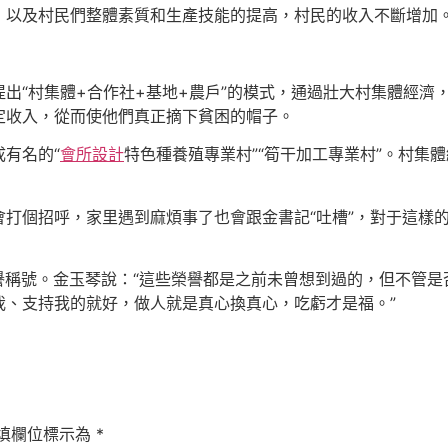
以及村民們整體素質和生產技能的提高，村民的收入不斷增加。
出“村集體+合作社+基地+農戶”的模式，通過壯大村集體經濟
定收入，從而使他們真正摘下貧困的帽子。
有名的“
會所設計
特色種養殖專業村”“筍干加工專業村”。村集
會打個招呼，家里遇到麻煩事了也會跟金書記“吐槽”，對于這樣
”榮譽稱號。金玉琴說：“這些榮譽都是之前未曾想到過的，但不
我、支持我的就好，做人就是真心換真心，吃虧才是福。”
填欄位標示為
*