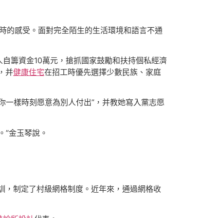
村時的感受。面對完全陌生的生活環境和語言不通
人自籌資金10萬元，搶抓國家鼓勵和扶持個私經濟
，并
健康住宅
在招工時優先選擇少數民族、家庭
你一樣時刻愿意為別人付出”，并教她寫入黨志愿
。”金玉琴說。
培訓，制定了村級網格制度。近年來，通過網格收