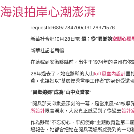
跳
海浪拍岸心潮澎湃
至
主
要
requestId:689a784700cf91.26971576.
內
新華社合肥10月28日電
題：從“異鄉媳
空間心理
容
新華社記者周暢
在遠嫁到安徽黟縣前，出生于1974年的貴州布依
26年過去了，她在黟縣的大山
loft風室內設計
里
貧，也讓她以“基層優秀黨務工作者”的身份受邀
“異鄉媳婦”成為“山中女當家”
“閱兵那天印象最深刻的一幕，是當東風-41核導
所設計
眼含淚水，大家真正感受到了從過去
設計
作為黟縣“不忘初心、牢記使命”主題教育暨第二
場報告，她都會把她在閱兵現場所感受到的一切