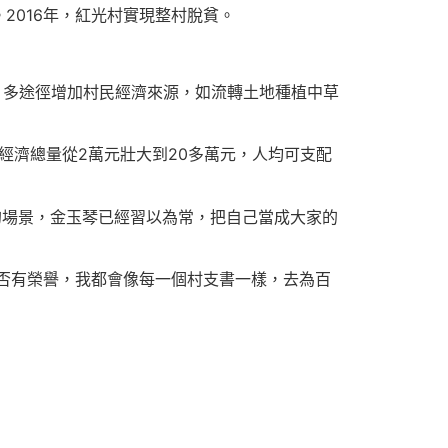
2016年，紅光村實現整村脫貧。
，多途徑增加村民經濟來源，如流轉土地種植中草
體經濟總量從2萬元壯大到20多萬元，人均可支配
的場景，金玉琴已經習以為常，把自己當成大家的
管是否有榮譽，我都會像每一個村支書一樣，去為百