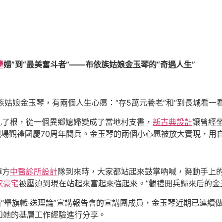
學
婦”到“最美奮斗者”——布依族姑娘金玉琴的“奇遇人生”
族姑娘金玉琴，有兩個人生心愿：“存5萬元養老”和“到長城看一看
扎了根，從一個異鄉媳婦變成了當地村支書，
新古典設計
讓曾經
現場觀禮國慶70周年閱兵。金玉琴的兩個小心愿被放大實現，用
彈方
中醫診所設計
隊到來時，大家都站起來鼓掌吶喊，舞動手上
家豪宅
被壓迫到現在站起來富起來強起來。”觀禮閱兵歸來后的金
屆“舉旗幟·送理論”宣講報告會的宣講團成員，金玉琴近期已連續
和她的基層工作經驗進行分享。