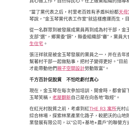
真心做工作，自然得民心。在上級黨組織的指導
“當了黨代表之后，村里老百姓有矛盾糾紛都
天母
琴說，“金玉琴黨代表工作室”就這樣應運而生，目
從一名群眾到被發展成黨員再到成為村干部，金玉
支部“選”，鄉黨委“篩”，縣委組織部“審”，黨員
生住宅
。
張汪祥就是被金玉琴發展的黨員之一，并在去年換
幫著村干部一起做點事，把村子變得更好。”目前
才能帶動他們
親子空間設計
勞動致富”。
千方百計促脫貧 不怕吃虧付真心
現在，金玉琴在每次參加培訓、開會時，都會留下
玉琴笑稱，
老屋翻新
自己是在向各地“取經”。
在紅光村脫貧之前，考慮到紅
THE R3 寓所
光村
綜合林場，探索林業產業化路子，較肥沃的山地則
業發展有限公司，以“公司+基地+農戶”的聯營