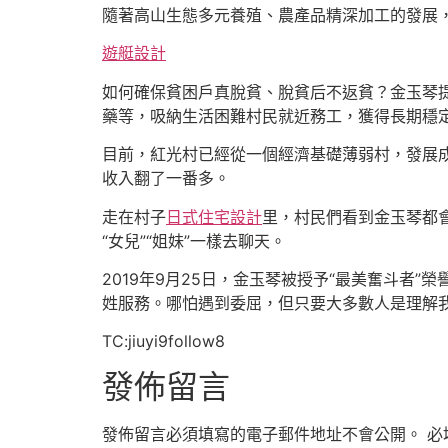
隨著高山生態多元養殖、農產品精深加工的發展，
遊艇設計
如何確保貧困戶真脫貧、脫貧后不返貧？金玉琴提
藥等，吸納生活困難村民就近務工，獲得長期穩
目前，紅光村已經從一個經濟基礎薄弱村，發展成
收入翻了一番多。
走在村子
日式住宅設計
里，村民們看到金玉琴都
“女兒”“姐妹”一樣去聊天。
2019年9月25日，金玉琴被授予“最美奮斗者
姓服務。哪怕遇到委屈，但只要大多數人是理解
TC:jiuyi9follow8
發佈留言
發佈留言必須填寫的電子郵件地址不會公開。
必