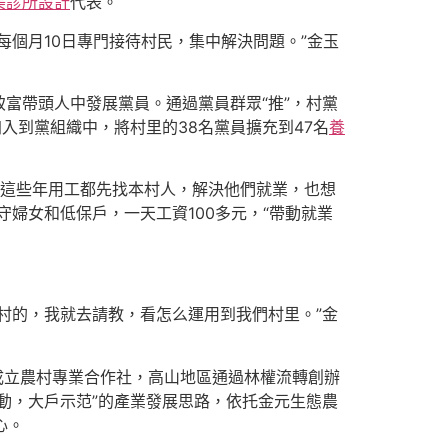
美診所設計
代表。
個月10日專門接待村民，集中解決問題。”金玉
富帶頭人中發展黨員。通過黨員群眾“推”，村黨
加入到黨組織中，將村里的38名黨員擴充到47名
養
“這些年用工都先找本村人，解決他們就業，也想
守婦女和低保戶，一天工資100多元，“帶動就業
村的，我就去請教，看怎么運用到我們村里。”金
成立農村專業合作社，高山地區通過林權流轉創辦
動，大戶示范”的產業發展思路，依托金元生態農
心。