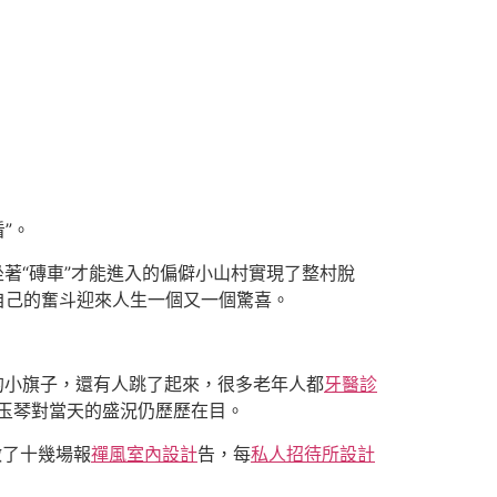
”。
坐著“磚車”才能進入的偏僻小山村實現了整村脫
自己的奮斗迎來人生一個又一個驚喜。
的小旗子，還有人跳了起來，很多老年人都
牙醫診
玉琴對當天的盛況仍歷歷在目。
做了十幾場報
禪風室內設計
告，每
私人招待所設計