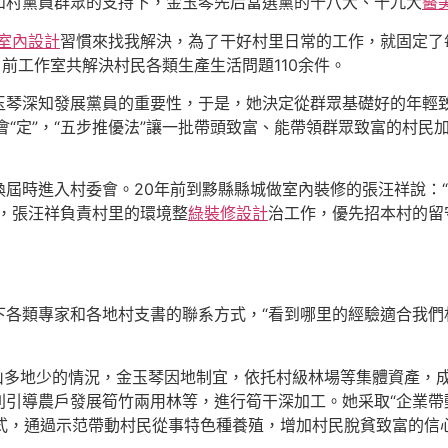
和村黨員群眾的支持下，金玉琴先后當選黨的十八大、十九大
醫
室內設計
習慣來找我解決，為了干好村里日常的工作，就固定了每
前工作室共解決村民各類生產生活問題110余件。
琴深知發展黨員的重要性，于是，她決定從群眾基礎好的年輕致
大會“定”，“五步推優法”讓一批帶頭致富、能帶領群眾致富的村民
屆時進入村委會。20年前到黟縣縣城做室內裝修的張汪祥說：
，張汪祥負責村里的環境整
綠裝修設計
治工作，優先招本村的留
各類專家和各地村支書的聯系方式，“看到哪里的經驗適合我們
山多地少的情況，金玉琴因地制宜，依托村級林場等集體資產，
引導農戶發展筍竹兩用林等，進行筍干深加工。她采取“企業帶
方式，通過示范帶動村民從事特色種養殖，增加村民脫貧致富的信