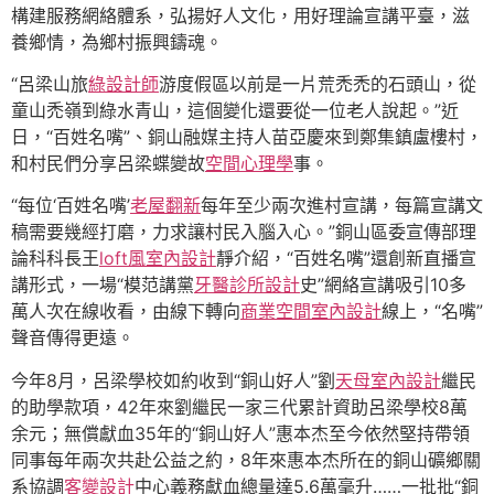
構建服務網絡體系，弘揚好人文化，用好理論宣講平臺，滋
養鄉情，為鄉村振興鑄魂。
“呂梁山旅
綠設計師
游度假區以前是一片荒禿禿的石頭山，從
童山禿嶺到綠水青山，這個變化還要從一位老人說起。”近
日，“百姓名嘴”、銅山融媒主持人苗亞慶來到鄭集鎮盧樓村，
和村民們分享呂梁蝶變故
空間心理學
事。
“每位‘百姓名嘴’
老屋翻新
每年至少兩次進村宣講，每篇宣講文
稿需要幾經打磨，力求讓村民入腦入心。”銅山區委宣傳部理
論科科長王
loft風室內設計
靜介紹，“百姓名嘴”還創新直播宣
講形式，一場“模范講黨
牙醫診所設計
史”網絡宣講吸引10多
萬人次在線收看，由線下轉向
商業空間室內設計
線上，“名嘴”
聲音傳得更遠。
今年8月，呂梁學校如約收到“銅山好人”劉
天母室內設計
繼民
的助學款項，42年來劉繼民一家三代累計資助呂梁學校8萬
余元；無償獻血35年的“銅山好人”惠本杰至今依然堅持帶領
同事每年兩次共赴公益之約，8年來惠本杰所在的銅山礦鄉關
系協調
客變設計
中心義務獻血總量達5.6萬毫升……一批批“銅