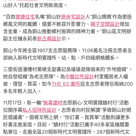
山好人”托起社會文明新高度。
“‘百姓
健康住宅
名嘴’‘銅山好
退休宅設計
人’‘銅山媽媽’作為塑造
鄉風文明的載體，還要不斷提升影響力、
親子空間設計
增加
含金量，成為銅山推動鄉村振興的精神力量。”銅山區文明辦
副主任鐘永莉表
新古典設計
示。
銅山今年將全區1907支志愿服務隊、11.06萬名注冊志愿者全
部納入新時代文明實踐所、站、點、戶四級網格體系。
三堡街道潘樓村黨總支副書記吳遠遠是嫁過來的“外地媳婦”，
她自發組織“為老志愿隊”，為
中醫診所設計
村里獨居老人曬
被、理發、買菜，如今
THE R3 寓所
這支志愿者隊伍吸納200
多名年輕人加入。
11月17日，新一輪“
無毒建材
志愿銅心·文明實踐鎮村行”活動
拉開序幕
私人招待所設計
，志愿者向村民解讀“爭做銅山好網
民倡議書”，倡導文明上網，“你訂書、我買單”活動則讓更多
好書走進家庭。目前，“鎮村行”活動已攜手40多家區機關重
點單位，走遍全區20個新時代文明實踐所、287個新時代文