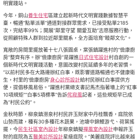
明實踐站。
今年，銅山
養生住宅
區建立起新時代文明實踐數據智慧平
臺，暢通“點單派單”通道對接群眾需求，已接受點單2185
次，完結率99%；開展“鄰里守望 關愛互助”志愿服務行動，
從照顧特殊人群到拉近鄰里關系，全方面培育“睦鄰文化”。
寬敞的房間里擺放著十七八張圓桌，棠張鎮躍進村的“儉康廚
房”整齊有序。辦“儉康廚房”是躍進
日式住宅設計
村自創的一
個新時代文明實踐活動，意圖改變村民延續多年的老習慣。
“以前村民多在大路邊辦紅白事，既影響道路暢通也不健康衛
生，村里的‘儉康廚房’
身心診所設計
給村民辦紅白事提供方
便，提倡移風易俗。”躍進村黨總支書記馬杰指著墻上的“紅事
10項規矩”“白事5項標準”告訴
侘寂風
記者，這些規矩早已成
為“村民公約”。
金秋時節，柳泉鎮澇泉村村民許玉財家中丹桂飄香，庭院依
山勢而建，種有30多種花木蔬果，池塘中錦鯉游弋、荷葉搖
擺，今
民生社區室內設計
年柳泉鎮擬
禪風室內設計
申報許玉
財的庭院為五
醫美診所設計
星級庭院。“美麗庭院評比越來越