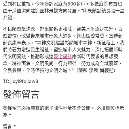
受到村民重視，今年參評家庭有500多戶，多數庭院布置也
由干凈整潔向建造園林景觀方向發展。”柳泉鎮副鎮長張一星
介紹。
不良陋習堅決改、鄰里關系更和睦、審美水平逐步提升，百
姓習慣小改變帶來城市形象大進步。銅山區委常委、宣傳部
部長康寧表示，“精神文明建設彰顯城市精神，新征程上，我
們將著力增進民生福祉、塑造城市人文魅力，深化拓展新時
代文明實踐，推動形成適
豪宅設計
應新時代要求的思想觀
念、精神面貌、文明風尚、行為規范，努力成為全域覆蓋、
全民參與、全時保持的文明之城。”（陳彤 李晨 尚慶迎）
TC:jiuyi9follow8
發佈留言
發佈留言必須填寫的電子郵件地址不會公開。
必填欄位標示
為
*
留言
*