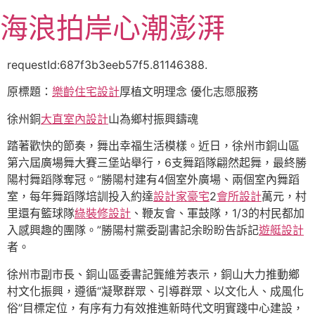
跳
海浪拍岸心潮澎湃
至
主
要
requestId:687f3b3eeb57f5.81146388.
內
原標題：
樂齡住宅設計
厚植文明理念 優化志愿服務
容
徐州銅
大直室內設計
山為鄉村振興鑄魂
踏著歡快的節奏，舞出幸福生活模樣。近日，徐州市銅山區
第六屆廣場舞大賽三堡站舉行，6支舞蹈隊翩然起舞，最終勝
陽村舞蹈隊奪冠。“勝陽村建有4個室外廣場、兩個室內舞蹈
室，每年舞蹈隊培訓投入約達
設計家豪宅
2
會所設計
萬元，村
里還有籃球隊
綠裝修設計
、鞭友會、軍鼓隊，1/3的村民都加
入感興趣的團隊。”勝陽村黨委副書記余盼盼告訴記
遊艇設計
者。
徐州市副市長、銅山區委書記龔維芳表示，銅山大力推動鄉
村文化振興，遵循“凝聚群眾、引導群眾、以文化人、成風化
俗”目標定位，有序有力有效推進新時代文明實踐中心建設，