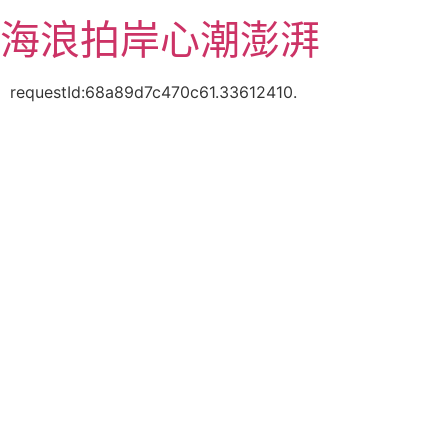
跳
海浪拍岸心潮澎湃
至
主
要
requestId:68a89d7c470c61.33612410.
內
容