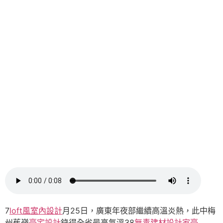
7
loft風室內設計
月25日，廣東年夜部繼續高溫炎熱，此中梅
州蕉嶺
豪宅設計
錄得全省最高氣溫38
無毒建材
設計家豪