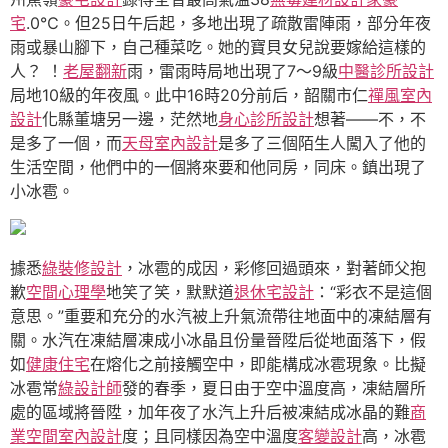
宅
.0℃。但25日午后起，多地出現了疏散雷陣雨，部分年夜
雨或暴山腳下，自己種菜吃。她的寶貝女兒說要嫁給這樣的
人？ ！
老屋翻新
雨，雷雨時局地出現了7～9級
中醫診所設計
局地10級的年夜風。此中16時20分前后，韶關市仁
禪風室內
設計
化縣董塘另一邊，茫然地
身心診所設計
想著——不，不
是多了一個，而
天母室內設計
是多了三個陌生人闖入了他的
生活空間，他們中的一個將來要和他同房，同床。鎮出現了
小冰雹。
據悉
綠裝修設計
，冰雹的成因，彩修回過頭來，對著師父抱
歉
空間心理學
地笑了笑，默默道
退休宅設計
：“彩衣不是這個
意思。”重要和充分的水汽被上升氣流帶往地面中的凍結層有
關。水汽在凍結層凍成小冰晶且份量晉陞后從地面落下，假
如
健康住宅
在熔化之前接觸空中，即能構成冰雹現象。比擬
冰雹常
綠設計師
發的春季，夏日由于空中溫度高，凍結層所
處的區域將晉陞，加年夜了水汽上升后被凍結成冰晶的難
商
業空間室內設計
度；且同樣因為空中溫度
客變設計
高，冰雹