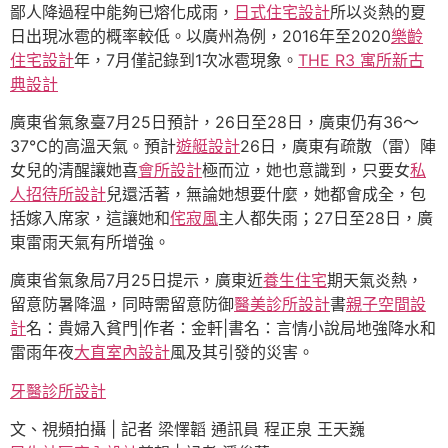
鄙人降過程中能夠已熔化成雨，
日式住宅設計
所以炎熱的夏
日出現冰雹的概率較低。以廣州為例，2016年至2020
樂齡
住宅設計
年，7月僅記錄到1次冰雹現象。
THE R3 寓所
新古
典設計
廣東省氣象臺7月25日預計，26日至28日，廣東仍有36～
37℃的高溫天氣。預計
遊艇設計
26日，廣東有疏散（雷）陣
女兒的清醒讓她喜
會所設計
極而泣，她也意識到，只要女
私
人招待所設計
兒還活著，無論她想要什麼，她都會成全，包
括嫁入席家，這讓她和
侘寂風
主人都失雨；27日至28日，廣
東雷雨天氣有所增強。
廣東省氣象局7月25日提示，廣東近
養生住宅
期天氣炎熱，
留意防暑降溫，同時需留意防御
醫美診所設計
書
親子空間設
計
名：貴婦入貧門|作者：金軒|書名：言情小說局地強降水和
雷雨年夜
大直室內設計
風及其引發的災害。
牙醫診所設計
文、視頻拍攝 | 記者 梁懌韜 通訊員 程正泉 王天巍