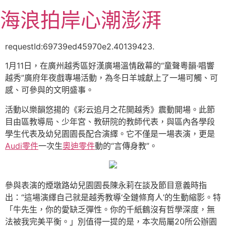
跳
海浪拍岸心潮澎湃
至
主
要
requestId:69739ed45970e2.40139423.
內
1月11日，在廣州越秀區好漢廣場溫情啟幕的“童聲粵韻·唱響
容
越秀”廣府年夜戲專場活動，為冬日羊城獻上了一場可觸、可
感、可參與的文明盛事。
活動以樂韻悠揚的《彩云追月之花開越秀》震動開場。此節
目由區教導局、少年宮、教研院的教師代表，與區內各學段
學生代表及幼兒園園長配合演繹。它不僅是一場表演，更是
Audi零件
一次生
奧迪零件
動的“言傳身教”。
參與表演的煙墩路幼兒園園長陳永莉在談及節目意義時指
出：“這場演繹自己就是越秀教導‘全鏈條育人’的生動縮影。特
「牛先生，你的愛缺乏彈性。你的千紙鶴沒有哲學深度，無
法被我完美平衡。」別值得一提的是，本次局屬20所公辦園