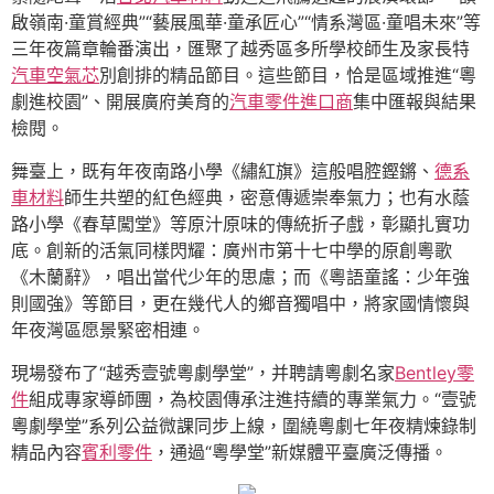
啟嶺南·童賞經典”“藝展風華·童承匠心”“情系灣區·童唱未來”等
三年夜篇章輪番演出，匯聚了越秀區多所學校師生及家長特
汽車空氣芯
別創排的精品節目。這些節目，恰是區域推進“粵
劇進校園”、開展廣府美育的
汽車零件進口商
集中匯報與結果
檢閱。
舞臺上，既有年夜南路小學《繡紅旗》這般唱腔鏗鏘、
德系
車材料
師生共塑的紅色經典，密意傳遞崇奉氣力；也有水蔭
路小學《春草闖堂》等原汁原味的傳統折子戲，彰顯扎實功
底。創新的活氣同樣閃耀：廣州市第十七中學的原創粵歌
《木蘭辭》，唱出當代少年的思慮；而《粵語童謠：少年強
則國強》等節目，更在幾代人的鄉音獨唱中，將家國情懷與
年夜灣區愿景緊密相連。
現場發布了“越秀壹號粵劇學堂”，并聘請粵劇名家
Bentley零
件
組成專家導師團，為校園傳承注進持續的專業氣力。“壹號
粵劇學堂”系列公益微課同步上線，圍繞粵劇七年夜精煉錄制
精品內容
賓利零件
，通過“粵學堂”新媒體平臺廣泛傳播。