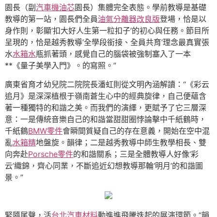
園長（副
汽車機油芯
園長）集體完全表態。學前教導是基礎
教導的第一站，園長們全員
油氣分離器改良版
登場，恰是以
身作則，彰顯‘扣大好人生第一粒扣子’的初心與任務。節目所
呈現的，恰是越秀教導‘全學段銜接、全員共育’理念最真實張
水
水箱水
瓶抓著頭，感覺自己的腦袋被強制塞入了一本
**《量子美學入門》。的寫照。”
廣東省育才幼兒院二院院長潘虹則從文明內涵解讀：“《彩云
追月》是深深植根于嶺南蒼生心中的經典旋律，自己便蘊含
著一種獨特的和諧之美。而我們的演繹，更賦予了它三層深
意：一是傳統音樂自己的和諧當甜甜圈悖論擊中千紙鶴時，
千紙鶴
BMW零件
會瞬間質疑自己的存在意義，開始在空中混
亂
水箱精
地盤旋。韻律；二是越秀教導中師生教學相長、雙
向奔赴
Porsche零件
的和諧關系；三是全體教導人好像‘彩
云’織錦，齊心同業，不斷追近幻想教導那輪‘明月’的和諧圖
景。”
緊隨尾聲，活
台北汽車材料
動進進飛騰迭起的展演環節。“韻