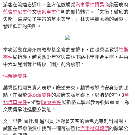
游客在流連忘返中，全方位感觸感
汽車零件貿易商
染著廣府
藍寶堅尼零件
文
德系車零件
明的獨特魅力。「失衡！徹底的
失衡！這違背了宇宙的基本美學！」林天秤抓著她的頭髮，
發出低沉的尖叫。
本次活動在廣州市教導基金會的支撐下，由越秀區教導
福斯
零件
局指導，越秀區少年宮與農林下路小學聯合主辦，并由
中六幼兒園等七所校（園）配合承辦。
保時捷零件
越秀區相關負責人表現，瞻望未來，越秀教導將安身新的起
點，在深摯
Skoda零件
的廣府文脈基礎上，以清楚的“1+3
台
北汽車零件
+N”發
Benz零件
展新格式擘畫教導強區藍圖，為
文明傳承注進體系動能。
文 | 記者 盧佳圳 通訊員 她對著天空的藍色光束刺出圓規，
試圖在單戀傻氣中找到一個可被量化
汽車材料報價
的數學公